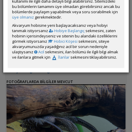
kullanımı ile ilgili daha detaylı bilgi alabilirsiniz. Sitemizdeki
bu bölümlerin tamamını üye olmadan görebilirsiniz ancak bu
İlanın Bulunduğu Kategoriler:
Kedibalıkları
,
Tüm Canlılar
,
Tüm
bölümlerde paylaşım yapabilmek veya soru sorabilmek için
İlanlar
üye olmanız
gerekmektedir.
<< Önceki İlan
-
Sonraki İlan >>
Akvaryum hobisine yeni başlayacaksanız veya hobiyi
tanımak istiyorsanız
Hobiye Başlangıç
sekmesini, zaten
hobinin içerisindeyseniz ve sitenin bu alandaki özelliklerini
ozan_1903
görmek istiyorsanız
Çevrim Dışı
Hobici Köşesi
sekmesini, siteye
akvaryumunuzda yaşadığınız acil bir sorun nedeniyle
ulaştıysanız
Acil
sekmesini, ilan bölümü ile ilgili bilgi almak
Son Güncelleme Zamanı:
Dün 13:50
ve ilanlara gitmek için
İlanlar
sekmesini tıklayabilirsiniz.
İl / İlçe / Semt:
Bilecik / Merkez / Bilecik
İrtibat Bilgileri:
05453200003
Nakliye ile İlgili Ek Bilgiler:
ELDEN YA DA ORTAK NOKTA
FOTOĞRAFLARDA BİLGİLER MEVCUT