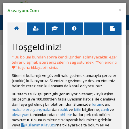
Giriş Yap
Üye Ol
×
Akvaryum.Com
Ana Menü
Toggl
naviga
Ana Sayfa
Canlı İlanları
Damızlık L010a Erkekleri Ve Singapur Tül Erkek
Hoşgeldiniz!
BU İLAN AKTİF DEĞİLDİR
Damızlık L010a
Erkekleri Ve Singapur Tül Erkek
* Bu bölüm bundan sonra kendiliğinden açılmayacaktır, eğer
tekrar ulaşmak isterseniz sitenin sağ üstündeki "Yönlendirici
" tuşuna tıklayabilirsiniz.
ÜYENİN DİĞER İLANLARI
Sitemizi kullanışlı ve güvenli hale getirmek amacıyla çerezler
(cookie) kullanıyoruz. Sitemizde gezinmeye devam etmeniz
İthal Paludaryum / Teraryum Arıyorum
halinde çerezlerin kullanımını da kabul ediyorsunuz.
Arıyorum
Bu sitemize ilk gelişiniz gibi görünüyor. Sitemiz; 20 yılı aşkın
bir geçmişi ve 100.000'den fazla üyesinin katkısı ile damlaya
damlaya göl olmuş bir platformdur. Sitemizde
forum
dan,
Efsane Yati Ve Mangrow Kökleri
makaleler
e,
yarışmalar
dan
balık
ve
bitki
bilgilerine,
canlı
ve
Satıyorum
akvaryum
tanıtımlarından
sohbete
kadar pek çok bölüm
Fiyat: 1250 ₺
mevcuttur. Bölüm isimlerine tıklayarak bölümlere gidebilir
veya
Kullanım Kılavuzu
'na tıklayarak site bölümleri ve