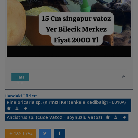
Hata
Var
İlandaki Türler:
Rineloricaria sp. (Kırmızı Kertenkele Kedibalığı - L010A)
Ancistrus sp. (Cüce Vatoz - Boynuzlu Vatoz)
YANIT YAZ