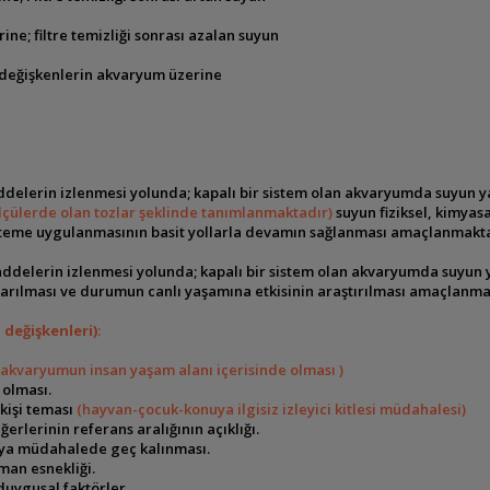
ine; filtre temizliği sonrası azalan suyun
 değişkenlerin akvaryum üzerine
elerin izlenmesi yolunda; kapalı bir sistem olan akvaryumda suyun 
lçülerde olan tozlar şeklinde tanımlanmaktadır)
suyun fiziksel, kimyasal
sisteme uygulanmasının basit yollarla devamın sağlanması amaçlanmakt
delerin izlenmesi yolunda; kapalı bir sistem olan akvaryumda suyun
karılması ve durumun canlı yaşamına etkisinin araştırılması amaçlanma
 değişkenleri)
:
(akvaryumun insan yaşam alanı içerisinde olması )
 olması.
kişi teması
(hayvan-çocuk-konuya ilgisiz izleyici kitlesi müdahalesi)
erlerinin referans aralığının açıklığı.
veya müdahalede geç kalınması.
man esnekliği.
duygusal faktörler.