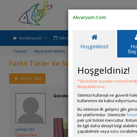
Akvaryum.Com
Ansiklopedi
Etkinlik-Paylaşım
Rehber
Hoşgeldiniz!
Ho
Baş
Forum
Akvaryum Bilimi
Farklı Türler Ve Su Değişimi (den
Farklı Türler Ve Su Değişimi (deneysel 
Hoşgeldiniz!
YANIT YAZ
* Bu bölüm bundan sonra kendili
tıklayabilirsiniz.
Sitemizi kullanışlı ve güvenli h
Gönderim Zamanı:
15 Mart 2023 21:16
kullanımını da kabul ediyorsunu
Bu sitemize ilk gelişiniz gibi gö
bir platformdur. Sitemizde
foru
pek çok bölüm mevcuttur. Bölüm 
ile ilgili daha detaylı bilgi ala
ysfmtr123
yapabilmek veya soru sorabilme
Çevrim Dışı