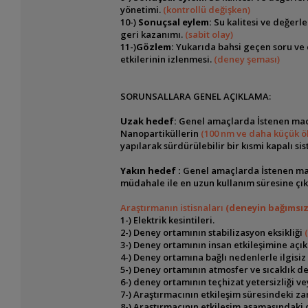
yönetimi.
(kontrollü değişken)
10-)
Sonuçsal eylem:
Su kalitesi ve değerler
geri kazanımı.
(sabit olay)
11-)
Gözlem:
Yukarıda bahsi geçen soru ve
etkilerinin izlenmesi.
(deney şeması)
SORUNSALLARA GENEL AÇIKLAMA:
Uzak hedef:
Genel amaçlarda İstenen madd
Nanopartiküllerin
(100 nm ve daha küçük ö
yapılarak sürdürülebilir bir kısmi kapalı 
Yakın hedef :
Genel amaçlarda İstenen mad
müdahale ile en uzun kullanım süresine çı
Araştırmanın istisnaları
(deneyin bağımsız
1-) Elektrik kesintileri.
2-) Deney ortamının stabilizasyon eksikliği
3-) Deney ortamının insan etkileşimine açık
4-) Deney ortamına bağlı nedenlerle ilgisiz 
5-) Deney ortamının atmosfer ve sıcaklık değ
6-) deney ortamının teçhizat yetersizliği 
7-) Araştırmacının etkileşim süresindeki za
8-) Araştırmacının etkileşim aşamasındaki 