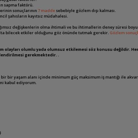
nın sapma faktörü.
lerinin sonuçlarının
7 madde
sebebiyle gözlem dışı kalması.
ncil şahısların kayıtsız müdahalesi.
ımsız değişkenlerin olma ihtimali ve bu ihtimallerin deney süresi bo
lta bilecek etkiler olduğunu göz önünde tutmak gerekir.
Gözlem sonuçla
 olayları olumlu yada olumsuz etkilemesi söz konusu değildir. Her 
lendirilmesi gerekmektedir.
.
bir bir yaşam alanı içinde minimum güç maksimum iş mantığı ile akvary
ini kabul ediyorum.
)