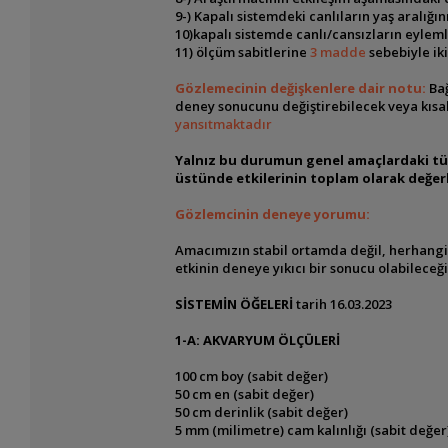
9-) Kapalı sistemdeki canlıların yaş aralığı
10)kapalı sistemde canlı/cansızların eylem
11) ölçüm sabitlerine
3 madde
sebebiyle iki
Gözlemecinin değişkenlere dair notu:
Bağ
deney sonucunu değiştirebilecek veya kısa
yansıtmaktadır
Yalnız bu durumun genel amaçlardaki tüm
üstünde etkilerinin toplam olarak değer
Gözlemcinin deneye yorumu:
Amacımızın stabil ortamda değil, herhangi 
etkinin deneye yıkıcı bir sonucu olabileceğ
SİSTEMİN ÖĞELERİ
tarih 16.03.2023
1-A: AKVARYUM ÖLÇÜLERİ
100 cm boy (sabit değer)
50 cm en (sabit değer)
50 cm derinlik (sabit değer)
5 mm (milimetre) cam kalınlığı (sabit değer