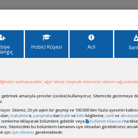
İlanlar
Forum
Site Bilgi
biye
Hobici Köşesi
Acil
İlan
langıç
eysel Çalışma)
Çalışma)
ğinden açılmayacaktır, eğer tekrar ulaşmak isterseniz sitenin sağ üstünde
ale getirmek amacıyla çerezler (cookie) kullanıyoruz. Sitemizde gezinmeye 
z.
rünüyor. Sitemiz; 20 yılı aşkın bir geçmişi ve 100.000'den fazla üyesinin katk
m
dan,
makaleler
e,
yarışmalar
dan
balık
ve
bitki
bilgilerine,
canlı
ve
akvaryu
isimlerine tıklayarak bölümlere gidebilir veya
Kullanım Kılavuzu
'na tıkl
bilirsiniz. Sitemizdeki bu bölümlerin tamamını üye olmadan görebilirsiniz an
k için
üye olmanız
gerekmektedir.