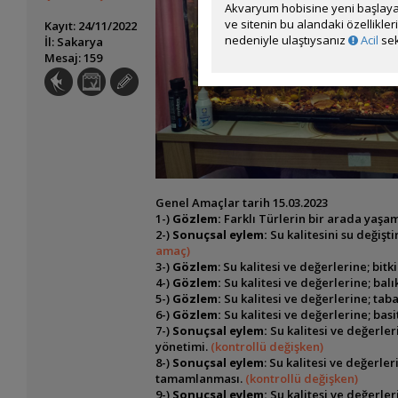
Akvaryum hobisine yeni başlaya
ve sitenin bu alandaki özellikle
Kayıt: 24/11/2022
nedeniyle ulaştıysanız
Acil
sek
İl: Sakarya
Mesaj: 159
Genel Amaçlar tarih 15.03.2023
1-)
Gözlem:
Farklı Türlerin bir arada yaşa
2-)
Sonuçsal eylem:
Su kalitesini su değişt
amaç)
3-)
Gözlem
: Su kalitesi ve değerlerine; bitki
4-)
Gözlem:
Su kalitesi ve değerlerine; balık
5-)
Gözlem:
Su kalitesi ve değerlerine; tab
6-)
Gözlem:
Su kalitesi ve değerlerine; basit
7-)
Sonuçsal eylem:
Su kalitesi ve değerle
yönetimi.
(kontrollü değişken)
8-)
Sonuçsal eylem
: Su kalitesi ve değerl
tamamlanması.
(kontrollü değişken)
9-)
Sonuçsal eylem:
Su kalitesi ve değerler