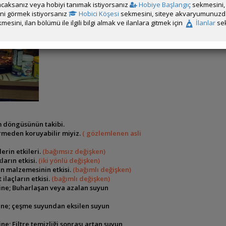
caksanız veya hobiyi tanımak istiyorsanız
Hobiye Başlangıç
sekmesini, 
rini görmek istiyorsanız
Hobici Köşesi
sekmesini, siteye akvaryumunuzda 
mesini, ilan bölümü ile ilgili bilgi almak ve ilanlara gitmek için
İlanlar
sek
m döngüsünün takibi.
irmeden koruyabilir miyiz.
( gözlemlenen asli
lerin etkileri.
(bağımsız değişken)
ların etkisi.
(iki yönlü değişken)
an malzemesinin etkisi.
(bağımlı değişken)
 ilaçların etkisi.
(bağımlı değişken)
rine; Buharlaşan veya azalan suyun
erine; çeşme suyundan eksilen suyun
ine; Filtre temizliği sonrası artan suyun