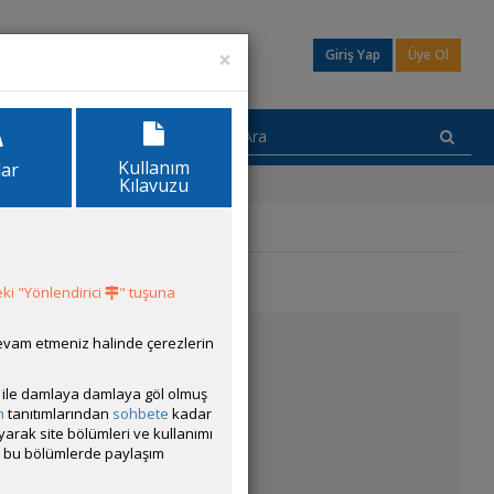
×
Giriş Yap
Üye Ol
Kullanım
lar
Kılavuzu
ki "Yönlendirici
" tuşuna
devam etmeniz halinde çerezlerin
ısı ile damlaya damlaya göl olmuş
m
tanıtımlarından
sohbete
kadar
ayarak site bölümleri ve kullanımı
cak bu bölümlerde paylaşım