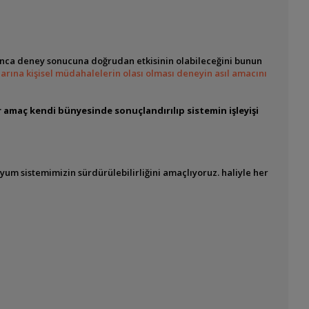
yunca deney sonucuna doğrudan etkisinin olabileceğini bunun
rına kişisel müdahalelerin olası olması deneyin asıl amacını
amaç kendi bünyesinde sonuçlandırılıp sistemin işleyişi
um sistemimizin sürdürülebilirliğini amaçlıyoruz. haliyle her