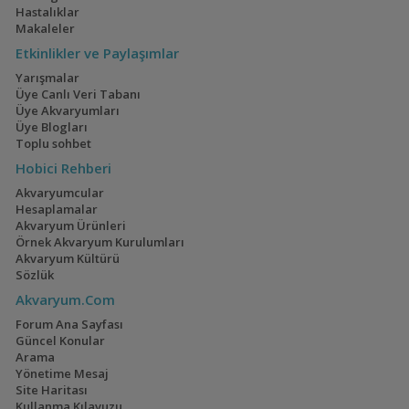
Hastalıklar
Makaleler
Etkinlikler ve Paylaşımlar
Yarışmalar
Üye Canlı Veri Tabanı
Üye Akvaryumları
Üye Blogları
Toplu sohbet
Hobici Rehberi
Akvaryumcular
Hesaplamalar
Akvaryum Ürünleri
Örnek Akvaryum Kurulumları
Akvaryum Kültürü
Sözlük
Akvaryum.Com
Forum Ana Sayfası
Güncel Konular
Arama
Yönetime Mesaj
Site Haritası
Kullanma Kılavuzu