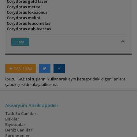
Corydoras gold laser
Corydoras metea
Corydoras loxozonus
Corydoras melini
Corydoras leucomelas
Corydoras dublicareus
Hata
Var
YANIT YAZ
İpucu: Sağ sol tuşlarını kullanarak aynı kategorideki diğer ilanlara
çabuk şekilde ulaşabilirsiniz.
Akvaryum Ansiklopedisi
Tatlı Su Canlıları
Bitkiler
Biyotoplar
Deniz Canlıları
Sürüngenler