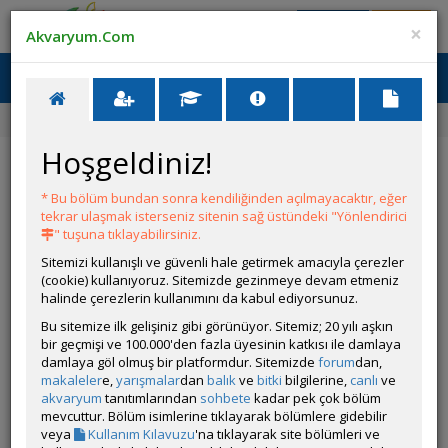
Giriş Yap
Üye Ol
×
Akvaryum.Com
Ana Menü
Toggl
naviga
Ana Sayfa
Canlı İlanları
Corydoras Gold Laser
Hoşgeldiniz!
Corydoras Gold Laser
* Bu bölüm bundan sonra kendiliğinden açılmayacaktır, eğer
ÜYENİN DİĞER İLANLARI
tekrar ulaşmak isterseniz sitenin sağ üstündeki "Yönlendirici
" tuşuna tıklayabilirsiniz.
Corydoras Melini
Sitemizi kullanışlı ve güvenli hale getirmek amacıyla çerezler
Satıyorum
(cookie) kullanıyoruz. Sitemizde gezinmeye devam etmeniz
Corydoras melini
halinde çerezlerin kullanımını da kabul ediyorsunuz.
Bu sitemize ilk gelişiniz gibi görünüyor. Sitemiz; 20 yılı aşkın
bir geçmişi ve 100.000'den fazla üyesinin katkısı ile damlaya
İlanın Bulunduğu Kategoriler:
Tüm Canlılar
,
Tüm İlanlar
damlaya göl olmuş bir platformdur. Sitemizde
forum
dan,
<< Önceki İlan
-
Sonraki İlan >>
makaleler
e,
yarışmalar
dan
balık
ve
bitki
bilgilerine,
canlı
ve
akvaryum
tanıtımlarından
sohbete
kadar pek çok bölüm
mevcuttur. Bölüm isimlerine tıklayarak bölümlere gidebilir
Corydoras.gram
veya
Kullanım Kılavuzu
'na tıklayarak site bölümleri ve
Çevrim Dışı