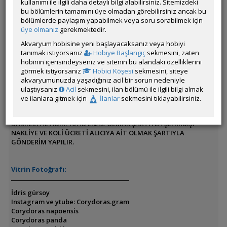
kullanımı ile ilgili daha detaylı bilgi alabilirsiniz. Sitemizdeki
bu bölümlerin tamamını üye olmadan görebilirsiniz ancak bu
Son Güncelleme Zamanı:
29 Temmuz 2026 13:04
bölümlerde paylaşım yapabilmek veya soru sorabilmek için
üye olmanız
gerekmektedir.
İl / İlçe / Semt:
Istanbul / Beykoz / Beykoz
İrtibat Bilgileri:
05336272897
Akvaryum hobisine yeni başlayacaksanız veya hobiyi
Nakliye ile İlgili Ek Bilgiler:
tanımak istiyorsanız
Hobiye Başlangıç
sekmesini, zaten
hobinin içerisindeyseniz ve sitenin bu alandaki özelliklerini
Satılan Canlı:
CORYDORAS GOLD LASER
görmek istiyorsanız
Hobici Köşesi
sekmesini, siteye
Adet Fiyatı:
270 tl
akvaryumunuzda yaşadığınız acil bir sorun nedeniyle
Toplu Alım Fiyatı:
ulaştıysanız
Acil
sekmesini, ilan bölümü ile ilgili bilgi almak
Adedi:
ve ilanlara gitmek için
İlanlar
sekmesini tıklayabilirsiniz.
Boyu:
Diğer : Talep edilmesi durumunda video atılır. 3-4 cm boyunda
DAMIZLI ALTIDIR. 10 AD ENAZ OLMAK ŞARTIYLA ŞEHİRDIŞI
NAKLİYE VE KOLİ ÜCRETİ ALICIYA AİT OLMAK ŞARTIYLA
GÖNDERİM YAPILIR.
Vitrin Fotoğrafı:
İdris gürsoy
Instagram ve ytube: Corydoras.gram
Corydoras napoensis
Corydoras panda