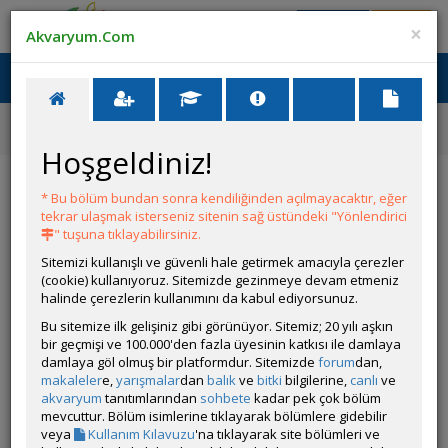
Giriş Yap
Üye Ol
×
Akvaryum.Com
Ana Menü
Toggl
naviga
Forum
Diğer Tatlı Su Canlıları
Microfex Yanında Büyük Kurtlar?
Hoşgeldiniz!
Microfex Yanında Büyük Kurtlar?
* Bu bölüm bundan sonra kendiliğinden açılmayacaktır, eğer
tekrar ulaşmak isterseniz sitenin sağ üstündeki "Yönlendirici
YANIT YAZ
" tuşuna tıklayabilirsiniz.
Sitemizi kullanışlı ve güvenli hale getirmek amacıyla çerezler
(cookie) kullanıyoruz. Sitemizde gezinmeye devam etmeniz
Karahanlı
halinde çerezlerin kullanımını da kabul ediyorsunuz.
Çevrim Dışı
Bu sitemize ilk gelişiniz gibi görünüyor. Sitemiz; 20 yılı aşkın
Gönderim Zamanı:
bir geçmişi ve 100.000'den fazla üyesinin katkısı ile damlaya
12 Eylül 2025 00:08
damlaya göl olmuş bir platformdur. Sitemizde
forum
dan,
Geçen gün 1 Microfex süngeri aldım kırmızı kırmızı süngerin
makaleler
e,
yarışmalar
dan
balık
ve
bitki
bilgilerine,
canlı
ve
yüzeyinde çoğalmaya başladılar ama ben boyları 3 5 milim
akvaryum
tanıtımlarından
sohbete
kadar pek çok bölüm
olarak biliyordum kabın dibinde Lepistes boyunda ince
mevcuttur. Bölüm isimlerine tıklayarak bölümlere gidebilir
kurtlarda var bu normalmi yoksa benim kültüre farklı bir
veya
Kullanım Kılavuzu
'na tıklayarak site bölümleri ve
canlımı eklendi