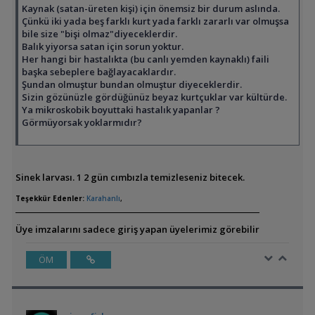
Kaynak (satan-üreten kişi) için önemsiz bir durum aslında.
Çünkü iki yada beş farklı kurt yada farklı zararlı var olmuşsa
bile size "bişi olmaz"diyeceklerdir.
Balık yiyorsa satan için sorun yoktur.
Her hangi bir hastalıkta (bu canlı yemden kaynaklı) faili
başka sebeplere bağlayacaklardır.
Şundan olmuştur bundan olmuştur diyeceklerdir.
Sizin gözünüzle gördüğünüz beyaz kurtçuklar var kültürde.
Ya mikroskobik boyuttaki hastalık yapanlar ?
Görmüyorsak yoklarmıdır?
Sinek larvası. 1 2 gün cımbızla temizleseniz bitecek.
Teşekkür Edenler:
Karahanlı
,
Üye imzalarını sadece giriş yapan üyelerimiz görebilir
ÖM