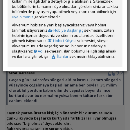
kullanımı ile ilgili daha detaylı bilgi alabilirsiniz. Sitemizdeki
bu bölümlerin tamamını üye olmadan görebilirsiniz ancak bu
bölümlerde paylaşım yapabilmek veya soru sorabilmek için
Üye imzalarını sadece giriş yapan üyelerimiz görebilir
üye olmanız
gerekmektedir.
ÖM
Akvaryum hobisine yeni başlayacaksanız veya hobiyi
tanımak istiyorsanız
Hobiye Başlangıç
sekmesini, zaten
hobinin içerisindeyseniz ve sitenin bu alandaki özelliklerini
görmek istiyorsanız
Hobici Köşesi
sekmesini, siteye
akvaryumunuzda yaşadığınız acil bir sorun nedeniyle
Cyber_Scout
ulaştıysanız
Acil
sekmesini, ilan bölümü ile ilgili bilgi almak
Çevrim Dışı
ve ilanlara gitmek için
İlanlar
sekmesini tıklayabilirsiniz.
Özel Üye
Gönderim Zamanı:
12 Eylül 2025 00:29
Yazar:
Karahanlı
Geçen gün 1 Microfex süngeri aldım kırmızı kırmızı süngerin
yüzeyinde çoğalmaya başladılar ama ben boyları 3 5 milim
olarak biliyordum kabın dibinde Lepistes boyunda ince
kurtlarda var bu normalmi yoksa benim kültüre farklı bir
canlımı eklendi
Kaynak (satan-üreten kişi) için önemsiz bir durum aslında.
Çünkü iki yada beş farklı kurt yada farklı zararlı var olmuşsa
bile size "bişi olmaz"diyeceklerdir.
Balık yiyorsa satan için sorun yoktur.