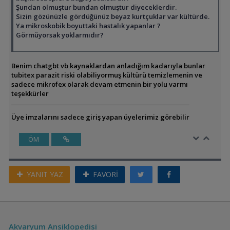
Şundan olmuştur bundan olmuştur diyeceklerdir.
Sizin gözünüzle gördüğünüz beyaz kurtçuklar var kültürde.
Ya mikroskobik boyuttaki hastalık yapanlar ?
Görmüyorsak yoklarmıdır?
Benim chatgbt vb kaynaklardan anladığım kadarıyla bunlar
tubitex parazit riski olabiliyormuş kültürü temizlemenin ve
sadece mikrofex olarak devam etmenin bir yolu varmı
teşekkürler
Üye imzalarını sadece giriş yapan üyelerimiz görebilir
ÖM
YANIT YAZ
FAVORİ
Akvaryum Ansiklopedisi