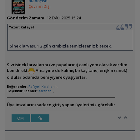
pianoƒish
Çevrim Dışı
Gönderim Zamanı:
12 Eylül 2025 15:24
Yazar:
Rafayel
Sinek larvası. 1 2 gün cımbızla temizleseniz bitecek.
Sivrisinek larvalarını (ve pupalarını) canlı yem olarak verdim
ben direkt
Ama yine de kalmış birkaç tane, erişkin (sinek)
oldular odamda beni yiyerek yaşıyorlar.
Beğenenler:
Rafayel
,
Karahanlı
,
Teşekkür Edenler:
Karahanlı
,
Üye imzalarını sadece giriş yapan üyelerimiz görebilir
ÖM