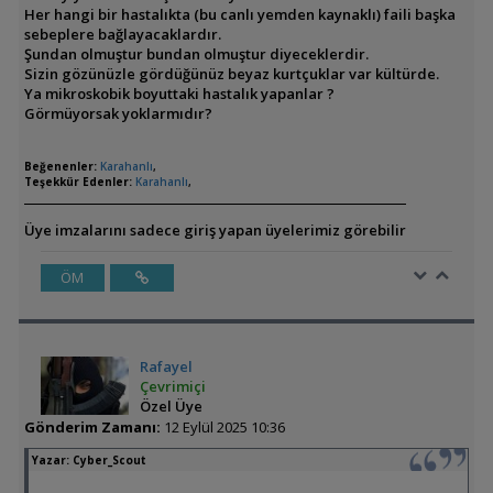
Her hangi bir hastalıkta (bu canlı yemden kaynaklı) faili başka
sebeplere bağlayacaklardır.
Şundan olmuştur bundan olmuştur diyeceklerdir.
Sizin gözünüzle gördüğünüz beyaz kurtçuklar var kültürde.
Ya mikroskobik boyuttaki hastalık yapanlar ?
Görmüyorsak yoklarmıdır?
Beğenenler:
Karahanlı
,
Teşekkür Edenler:
Karahanlı
,
Üye imzalarını sadece giriş yapan üyelerimiz görebilir
ÖM
Rafayel
Çevrimiçi
Özel Üye
Gönderim Zamanı:
12 Eylül 2025 10:36
Yazar:
Cyber_Scout