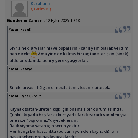
Karahanlı
Çevrim Dışı
Gönderim Zamanı:
12 Eylül 2025 19:18
Yazar:
KaanE
Sivrisinek larvalarını (ve pupalarını) canlı yem olarak verdim
ben direkt
Ama yine de kalmış birkaç tane, erişkin (sinek)
oldular odamda beni yiyerek yaşıyorlar.
Yazar:
Rafayel
Sinek larvası. 1 2 gün cımbızla temizleseniz bitecek.
Yazar:
Cyber_Scout
Kaynak (satan-üreten kişi) için önemsiz bir durum aslında.
Çünkü iki yada beş farklı kurt yada farklı zararlı var olmuşsa
bile size "bişi olmaz"diyeceklerdir.
Balık yiyorsa satan için sorun yoktur.
Her hangi bir hastalıkta (bu canlı yemden kaynaklı) faili
başka sebeplere bağlayacaklardır.