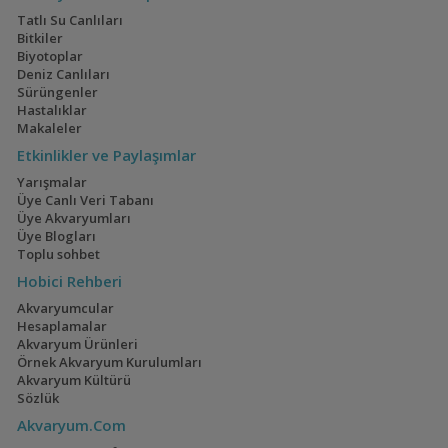
Tatlı Su Canlıları
Bitkiler
Biyotoplar
Deniz Canlıları
Sürüngenler
Hastalıklar
Makaleler
Etkinlikler ve Paylaşımlar
Yarışmalar
Üye Canlı Veri Tabanı
Üye Akvaryumları
Üye Blogları
Toplu sohbet
Hobici Rehberi
Akvaryumcular
Hesaplamalar
Akvaryum Ürünleri
Örnek Akvaryum Kurulumları
Akvaryum Kültürü
Sözlük
Akvaryum.Com