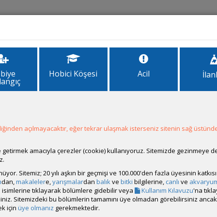
İlanlar
Forum
Site Bilgi
biye
Hobici Köşesi
Acil
İlan
langıç
ğinden açılmayacaktır, eğer tekrar ulaşmak isterseniz sitenin sağ üstünde
ale getirmek amacıyla çerezler (cookie) kullanıyoruz. Sitemizde gezinmeye 
z.
rünüyor. Sitemiz; 20 yılı aşkın bir geçmişi ve 100.000'den fazla üyesinin katk
m
dan,
makaleler
e,
yarışmalar
dan
balık
ve
bitki
bilgilerine,
canlı
ve
akvaryu
isimlerine tıklayarak bölümlere gidebilir veya
Kullanım Kılavuzu
'na tıkl
bilirsiniz. Sitemizdeki bu bölümlerin tamamını üye olmadan görebilirsiniz an
k için
üye olmanız
gerekmektedir.