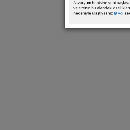
Akvaryum hobisine yeni başlaya
ve sitenin bu alandaki özellikle
nedeniyle ulaştıysanız
Acil
sek