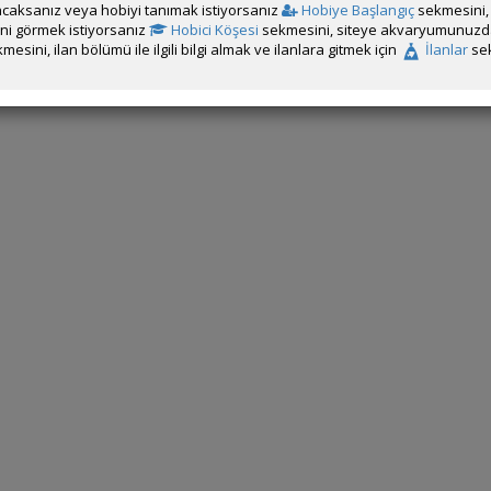
caksanız veya hobiyi tanımak istiyorsanız
Hobiye Başlangıç
sekmesini, 
rini görmek istiyorsanız
Hobici Köşesi
sekmesini, siteye akvaryumunuzda 
mesini, ilan bölümü ile ilgili bilgi almak ve ilanlara gitmek için
İlanlar
sek