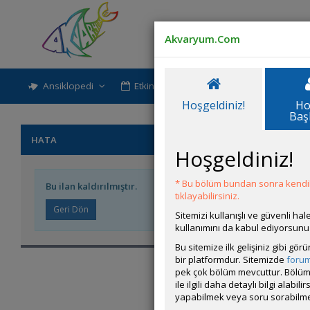
Akvaryum.Com
Ansiklopedi
Etkinlik-Paylaşım
Rehber
Hoşgeldiniz!
Ho
Baş
HATA
Hoşgeldiniz!
* Bu bölüm bundan sonra kendili
Bu ilan kaldırılmıştır.
tıklayabilirsiniz.
Sitemizi kullanışlı ve güvenli h
kullanımını da kabul ediyorsunu
Bu sitemize ilk gelişiniz gibi gö
bir platformdur. Sitemizde
foru
pek çok bölüm mevcuttur. Bölüm 
ile ilgili daha detaylı bilgi ala
yapabilmek veya soru sorabilme