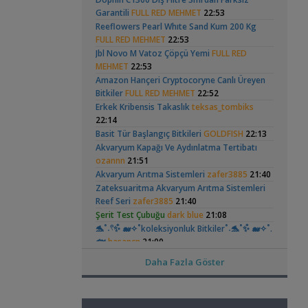
Yeni Üye Forumu
Garantili
FULL RED MEHMET
22:53
Karides Akvaryumu: Karideslerim
Reeflowers Pearl Whıte Sand Kum 200 Kg
,
Ölüyor
ugurbaran
17:24
FULL RED MEHMET
22:53
Yeni Üye Forumu
Betta Antuta
Leonardit Zeminli
Jbl Novo M Vatoz Çöpçü Yemi
FULL RED
Beta Balığında İdeal Damızlık Yaşı Kaç
Akvaryum Kurulumu
(4)
MEHMET
22:53
,
Aydır?
Ygghjh
17:23
Amazon Hançeri Cryptocoryne Canlı Üreyen
Yeni Üye Forumu
Bitkiler
FULL RED MEHMET
22:52
,
Filtre Önerisi
SemihDinçer
17:17
Erkek Kribensis Takaslık
teksas_tombiks
Yeni Üye Forumu
22:14
Tek Co2 Tüpü Aynı Anda 2 Akvaryumda
Ramshorn Hakkında
37 Litrelik Siyah
Basit Tür Başlangıç Bitkileri
,
GOLDFISH
22:13
Kullanılır Mı?
GETS34
10:03
Her Şey
Neon Tetra
Akvaryum Kapağı Ve Aydınlatma Tertibatı
(123)
Işık CO2 ve Ekipmanlar
Akvaryumum
ozannn
21:51
,
Klorlu Suya Girmiş Pipo Filtre
hoppala
02:22
Akvaryum Arıtma Sistemleri
zafer3885
21:40
Filtreleme Seçenekleri
Zateksuaritma Akvaryum Arıtma Sistemleri
Akvaryum Daki Beyaz İnce Solucanlar
Reef Seri
zafer3885
21:40
,
Ahmet53
23:56
Şerit Test Çubuğu
dark blue
21:08
Elma Salyangozu
Red Mangrove
Yeni Üye Forumu
Güncel
(rhizophora Mangle)
🐬˚˖𓍢✨໋ 🐋✧˚koleksiyonluk Bitkiler˚˖🐬˚✨໋ 🐋✧˚.
(18)
Aquasphere Tr Youtube Kanalı
🐟
hasancn
21:00
,
IgorVladimir
23:11
Cam Emiş Basış ,gübre Seti 7 Parça
hasancn
Daha Fazla Göster
Akvaryum Dünyasından Haberler
21:00
Vahşi Beta Ve Labirentli Hobicileri,
High Tech Paketleri %40 İndimli Tek Paket
,
Birleşin!
Cyber_Scout
22:34
hasancn
21:00
Otocinclus
Yeni Tetra
Labirentliler