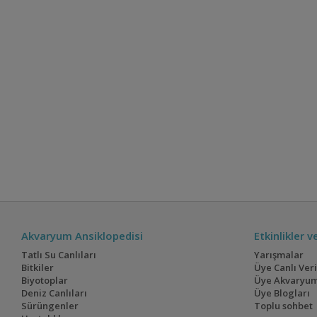
Akvaryum Ansiklopedisi
Etkinlikler 
Tatlı Su Canlıları
Yarışmalar
Bitkiler
Üye Canlı Ver
Biyotoplar
Üye Akvaryum
Deniz Canlıları
Üye Blogları
Sürüngenler
Toplu sohbet