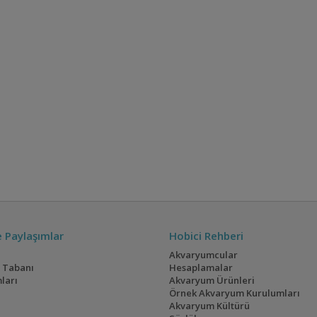
ve Paylaşımlar
Hobici Rehberi
Akvaryumcular
i Tabanı
Hesaplamalar
ları
Akvaryum Ürünleri
Örnek Akvaryum Kurulumları
Akvaryum Kültürü