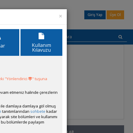
×
Giriş Yap
Üye Ol
Kullanım
lar
Kılavuzu
ki "Yönlendirici
" tuşuna
devam etmeniz halinde çerezlerin
ısı ile damlaya damlaya göl olmuş
m
tanıtımlarından
sohbete
kadar
ayarak site bölümleri ve kullanımı
cak bu bölümlerde paylaşım
SON MESAJLAR