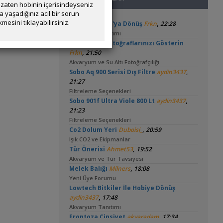
zaten hobinin içerisindeyseniz
yaşadığınız acil bir sorun
mesini tıklayabilirsiniz.
,
Orta Amerika'ya Dönüş
Frkn
22:28
Akvaryum Tanıtımı
🧿 En Güzel Fotoğraflarınızı Gösterin
,
Frkn
21:50
Akvaryum ve Su Altı Fotoğrafçılığı
,
Sobo Aq 900 Serisi Dış Filtre
aydin3437
21:27
Filtreleme Seçenekleri
,
Sobo 901f Ultra Viole 800 Lt
aydin3437
21:23
Filtreleme Seçenekleri
,
Co2 Dolum Yeri
Duboisi_
20:59
Işık CO2 ve Ekipmanlar
,
Tür Önerisi
Ahmet53
19:52
Akvaryum ve Tür Tavsiyesi
,
Melek Balığı
Milners
18:08
Yeni Üye Forumu
Lowtech Bitkiler İle Hobiye Dönüş
,
aydin3437
17:48
Akvaryum Tanıtımı
,
Frontoza Cinsiyet
akvaradam
17:34