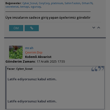
Beğenenler:
Cyber_Scout
,
CoryCory
,
platinium
,
SahinTaskin
,
Orhan76
,
secreteriat
,
ternapi
,
ogurcay
,
Üye imzalarını sadece giriş yapan üyelerimiz görebilir
ÖM
mrah
Çevrim Dışı
Kıdemli Akvarist
Gönderim Zamanı:
17 Aralık 2025 17:55
Yazar:
Cyber_Scout
Latife ediyorsunuz kabul ettim..
Latife ediyorsunuz kabul ettim..