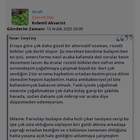
mrah
Çevrim Dışı
Kıdemli Akvarist
Gönderim Zamanı:
13 Aralık 2025 20:09
Yazar:
CoryCory
Erioya göre çok daha güzel bir alternatif ozaman, rozetli
bitkiler çok dertli oluyor. Şu meretten kendime bulayım ben
en iyisi, emers formu nasıl acaba kafamda deli sorular kesin
denemem lazım. Bu Aralar rozetli bitkilerden nefret etme
evremdeyim çoğaltmaya çalışmak büyük bir dert çok
sevdiğim 2 tür eriomu kaybettim ortadan kestim pizza dilimi
denedim hepsini kaybettim. Hatta antibakteriyel jel bile
kullandım yok babacım olmadı. Tank içinde çoğaltmak
emerste çoğaltmaktan çok daha kolay garip bir şekilde
havada, sudan dahamı çok mikrop var acaba diye
düşünmeden edemiyorum.
Ekleme: Parvulayı budayın daha hızlı çıkar tavsiyesi verip bu
işte çok usta olduğunu söyleyen biri geldi aklıma arkadaşa
yaprağı ortadan kestiğini ve o bölümün tamamen öldüğünü
hatta yosuna açık hale geldiğini anlatmaya çalışmıştım