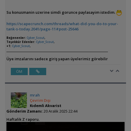
Su konusmanin uzerine simdi gorunce paylasayim istedim.
https://scapecrunch.com/threads/what-did-you-do-to-your-
tank-s-today.2041/page-11#post-25646
Beğenenler:
Cyber_Scout
,
Teşekkür Edenler:
Cyber_Scout
,
+1:
Cyber_Scout
,
Üye imzalarını sadece giriş yapan üyelerimiz görebilir
ÖM
mrah
Çevrim Dışı
Kıdemli Akvarist
Gönderim Zamanı:
20 Aralık 2025 22:44
Haftalik Z raporu.