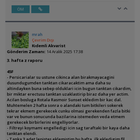
ÖM
mrah
Çevrim Dışı
Kıdemli Akvarist
Gönderim Zamanı:
14 Aralık 2025 17:38
3. hafta z raporu
45F
- Persicarialar su ustune cikinca alan birakmayacagini
dusundugumden tanktan cikaracaktim ama daha su
altindayken buna sebep olduklari icin bugun tanktan cikardim,
bir miktar erectusu tanktan uzaklastirip biraz daha yer actim.
Acilan bosluga Rotala Rasmoir Sunset ekledim bir kac dal.
Muhtemelen 2 hafta sonra o alandaki tum bitkileri sokerek
tekrar ekmem gerekecek cunku olmasi gerekenden fazla bitki
var ve bunun sonucunda bazilarina istemeden veda etmem
gerekecek birbirlerini engelliyorlar.
- Filtreyi koymami engelledigi icin sag taraftaki bir kaya daha
tanktan elendi.
- Tanka 3 adet lepistes eklemistim bu hafta, ilk ekledigim fil