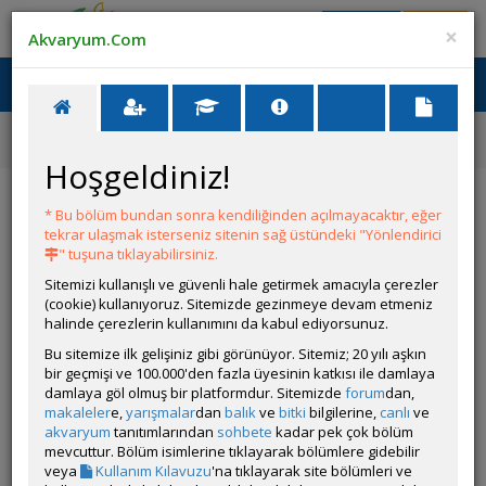
Giriş Yap
Üye Ol
×
Akvaryum.Com
Ana Menü
Toggl
naviga
Forum
Bitki Akvaryumları Tanıtımı
Yemek Masam - Ada 45p & 45f - Uns 25c Gunlugu
Hoşgeldiniz!
Yemek Masam - Ada 45p & 45f - Uns 25c
Gunlugu
* Bu bölüm bundan sonra kendiliğinden açılmayacaktır, eğer
tekrar ulaşmak isterseniz sitenin sağ üstündeki "Yönlendirici
" tuşuna tıklayabilirsiniz.
Git
YANIT YAZ
Sitemizi kullanışlı ve güvenli hale getirmek amacıyla çerezler
(cookie) kullanıyoruz. Sitemizde gezinmeye devam etmeniz
halinde çerezlerin kullanımını da kabul ediyorsunuz.
Cyber_Scout
Bu sitemize ilk gelişiniz gibi görünüyor. Sitemiz; 20 yılı aşkın
Çevrim Dışı
bir geçmişi ve 100.000'den fazla üyesinin katkısı ile damlaya
Özel Üye
damlaya göl olmuş bir platformdur. Sitemizde
forum
dan,
Gönderim Zamanı:
13 Aralık 2025 16:56
makaleler
e,
yarışmalar
dan
balık
ve
bitki
bilgilerine,
canlı
ve
Yazar:
mrah
akvaryum
tanıtımlarından
sohbete
kadar pek çok bölüm
mevcuttur. Bölüm isimlerine tıklayarak bölümlere gidebilir
veya
Kullanım Kılavuzu
'na tıklayarak site bölümleri ve