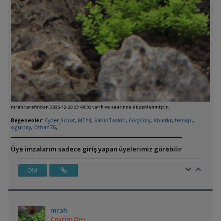
mrah tarafından 2025-12-20 23:49:32 tarih ve saatinde düzenlenmiştir.
Beğenenler:
Cyber_Scout
,
MCY4
,
SahinTaskin
,
CoryCory
,
Ahmtkr
,
ternapi
,
ogurcay
,
Orhan76
,
Üye imzalarını sadece giriş yapan üyelerimiz görebilir
ÖM
mrah
Çevrim Dışı