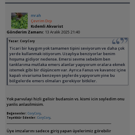
mrah
Çevrim Dışı
Kıdemli Akvarist
Gönderim Zamanı:
13 Aralık 2025 21:40
Yazar:
CoryCory
Ticari bir kaygım yok tamamen tipini seviyorum ve daha çok
yerde kullanmak istiyorum. Uzaylıya benziyorlar benim
hoşuma gidiyor nedense. Emersi sevme sebebim ben
tanklarıma mutlaka emers alanlar yapıyorum oralara ekmek
istemek gibi bir düşüncem var. Ayrıca Fanus ve kavanoz içine
kapalı vivariuma benzeyen şeylerde yapıyorum yine bu
bölgelerde emers olmaları gerekiyor bitkiler.
Yok parvulayi hizli gelisir budansin vs. kismi icin soyledim onu
yanlis anlasilmisim.
Beğenenler:
CoryCory
,
Teşekkür Edenler:
CoryCory
,
Üye imzalarını sadece giriş yapan üyelerimiz görebilir