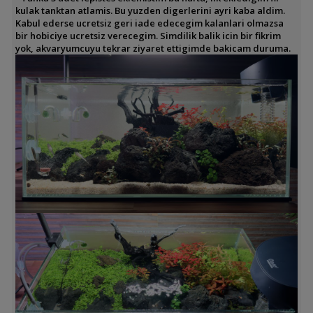
kulak tanktan atlamis. Bu yuzden digerlerini ayri kaba aldim.
Kabul ederse ucretsiz geri iade edecegim kalanlari olmazsa
bir hobiciye ucretsiz verecegim. Simdilik balik icin bir fikrim
yok, akvaryumcuyu tekrar ziyaret ettigimde bakicam duruma.