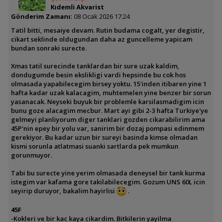
Kıdemli Akvarist
Gönderim Zamanı:
08 Ocak 2026 17:24
Tatil bitti, mesaiye devam. Rutin budama cogalt, yer degistir,
cikart seklinde oldugundan daha az guncelleme yapicam
bundan sonraki surecte.
Xmas tatil surecinde tanklardan bir sure uzak kaldim,
dondugumde besin ekslikligi vardi hepsinde bu cok hos
olmasada yapabilecegim birsey yoktu. 15'inden itibaren yine 1
hafta kadar uzak kalacagim, muhtemelen yine benzer bir sorun
yasanacak. Neyseki buyuk bir problemle karsilasmadigim icin
bunu goze alacagim mecbur. Mart ayi gibi 2-3 hafta Turkiye'ye
gelmeyi planliyorum diger tanklari gozden cikarabilirim ama
45P'nin epey bir yolu var, sanirim bir dozaj pompasi edinmem
gerekiyor. Bu kadar uzun bir sureyi basinda kimse olmadan
kismi sorunla atlatmasi suanki sartlarda pek mumkun
gorunmuyor.
Tabi bu surecte yine yerim olmasada deneysel bir tank kurma
istegim var kafama gore takilabilecegim. Gozum UNS 60L icin
seyirip duruyor, bakalim hayirlisi
.
45F
-Kokleri ve bir kac kaya cikardim. Bitkilerin yayilma