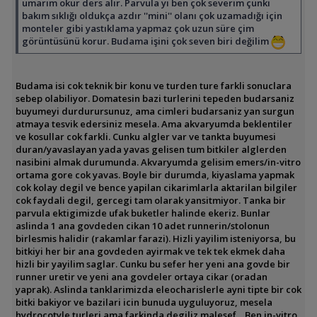
umarım okur ders alır. Parvula yı ben çok severim çünki
bakım sıklığı oldukça azdır ''mini'' olanı çok uzamadığı için
monteler gibi yastıklama yapmaz çok uzun süre çim
görüntüsünü korur. Budama işini çok seven biri değilim
Budama isi cok teknik bir konu ve turden ture farkli sonuclara
sebep olabiliyor. Domatesin bazi turlerini tepeden budarsaniz
buyumeyi durdurursunuz, ama cimleri budarsaniz yan surgun
atmaya tesvik edersiniz mesela. Ama akvaryumda beklentiler
ve kosullar cok farkli. Cunku algler var ve tankta buyumesi
duran/yavaslayan yada yavas gelisen tum bitkiler alglerden
nasibini almak durumunda. Akvaryumda gelisim emers/in-vitro
ortama gore cok yavas. Boyle bir durumda, kiyaslama yapmak
cok kolay degil ve bence yapilan cikarimlarla aktarilan bilgiler
cok faydali degil, gercegi tam olarak yansitmiyor. Tanka bir
parvula ektigimizde ufak buketler halinde ekeriz. Bunlar
aslinda 1 ana govdeden cikan 10 adet runnerin/stolonun
birlesmis halidir (rakamlar farazi). Hizli yayilim isteniyorsa, bu
bitkiyi her bir ana govdeden ayirmak ve tek tek ekmek daha
hizli bir yayilim saglar. Cunku bu sefer her yeni ana govde bir
runner uretir ve yeni ana govdeler ortaya cikar (oradan
yaprak). Aslinda tanklarimizda eleocharislerle ayni tipte bir cok
bitki bakiyor ve bazilari icin bunuda uyguluyoruz, mesela
hydrocotyle turleri ama farkinda degiliz malesef... Ben in-vitro