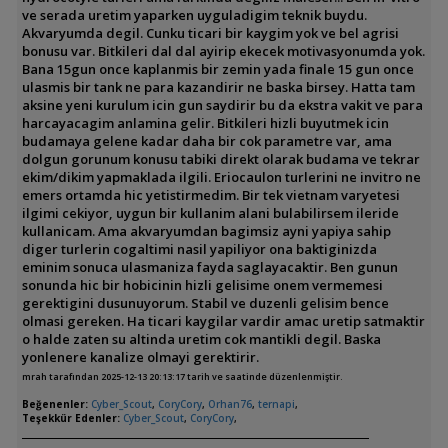
ve serada uretim yaparken uyguladigim teknik buydu.
Akvaryumda degil. Cunku ticari bir kaygim yok ve bel agrisi
bonusu var. Bitkileri dal dal ayirip ekecek motivasyonumda yok.
Bana 15gun once kaplanmis bir zemin yada finale 15 gun once
ulasmis bir tank ne para kazandirir ne baska birsey. Hatta tam
aksine yeni kurulum icin gun saydirir bu da ekstra vakit ve para
harcayacagim anlamina gelir. Bitkileri hizli buyutmek icin
budamaya gelene kadar daha bir cok parametre var, ama
dolgun gorunum konusu tabiki direkt olarak budama ve tekrar
ekim/dikim yapmaklada ilgili. Eriocaulon turlerini ne invitro ne
emers ortamda hic yetistirmedim. Bir tek vietnam varyetesi
ilgimi cekiyor, uygun bir kullanim alani bulabilirsem ileride
kullanicam. Ama akvaryumdan bagimsiz ayni yapiya sahip
diger turlerin cogaltimi nasil yapiliyor ona baktiginizda
eminim sonuca ulasmaniza fayda saglayacaktir. Ben gunun
sonunda hic bir hobicinin hizli gelisime onem vermemesi
gerektigini dusunuyorum. Stabil ve duzenli gelisim bence
olmasi gereken. Ha ticari kaygilar vardir amac uretip satmaktir
o halde zaten su altinda uretim cok mantikli degil. Baska
yonlenere kanalize olmayi gerektirir.
mrah tarafından 2025-12-13 20:13:17 tarih ve saatinde düzenlenmiştir.
Beğenenler:
Cyber_Scout
,
CoryCory
,
Orhan76
,
ternapi
,
Teşekkür Edenler:
Cyber_Scout
,
CoryCory
,