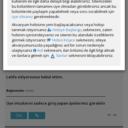
kullanımı ile ilgili daha detaylı bilgi alabilirsiniz. Sitemizdeki
Mantikliymis suan haberim oldu. Daha once duymamistim.
bu bölümlerin tamamını üye olmadan görebilirsiniz ancak bu
bölümlerde paylaşım yapabilmek veya soru sorabilmek için
üye olmanız
gerekmektedir.
Latife ediyorsunuz kabul ettim..
Akvaryum hobisine yeni başlayacaksanız veya hobiyi
tanımak istiyorsanız
Hobiye Başlangıç
sekmesini, zaten
hobinin içerisindeyseniz ve sitenin bu alandaki özelliklerini
görmek istiyorsanız
Hobici Köşesi
sekmesini, siteye
Yazar:
mrah
akvaryumunuzda yaşadığınız acil bir sorun nedeniyle
ulaştıysanız
Acil
sekmesini, ilan bölümü ile ilgili bilgi almak
ve ilanlara gitmek için
İlanlar
sekmesini tıklayabilirsiniz.
Mantikliymis suan haberim oldu. Daha once duymamistim.
Latife ediyorsunuz kabul ettim..
Beğenenler:
mrah
,
Üye imzalarını sadece giriş yapan üyelerimiz görebilir
ÖM