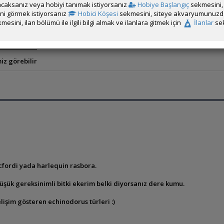
yı düşünüyorum. Çünkü tekrar yosun problemi ile uğraşmak istemiy
caksanız veya hobiyi tanımak istiyorsanız
Hobiye Başlangıç
sekmesini, 
rini görmek istiyorsanız
Hobici Köşesi
sekmesini, siteye akvaryumunuzda 
ım kum, dizayn vs. ve tür tavsiyelerinizi bekliyorum.
mesini, ilan bölümü ile ilgili bilgi almak ve ilanlara gitmek için
İlanlar
sek
iz görebilir
cfordi yada harlequin rasbora.
 düşük gereksinimli bitki ekerim belki diyorsanız dere kumu.
elişim gösteren echinodorus türleri :)