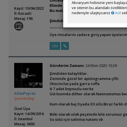
Öncelikle yeni kurulumu bitkisiz yapma
Akvaryum hobisine yeni başlaya
Elimde 3-4 parça da Yati Kökü mevcut.
ve sitenin bu alandaki özellikle
Kayıt: 10/06/2022
Bu malzemelerle birlikte kurulum yapacağ
nedeniyle ulaştıysanız
Acil
sek
İl: Kocaeli
Mesaj: 196
Şimdiden teşekürler.
Üye imzalarını sadece giriş yapan üyelerim
ÖM
Gönderim Zamanı:
24 Ekim 2025 10:29
Şimdiden kolaylıklar.
Zeminde güzel bir apistogramma çifti
Otocinclus yada garra ruffa
6-7 adet boynuzlu nerite
AtlasPoyraz
Üst kısımda dither olarak Nannostomus be
Çevrim Dışı
Kum olarak bej 0 yada 0.5 silis.Biraz farklı
Özel Üye
Kayıt: 14/09/2016
Bitki olarak ıslak peçetede bile sorunsuz g
İl: Istanbul
Su üstü için salvinia natans vb
Mesaj: 3693