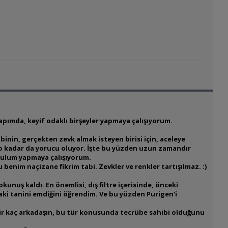
ımda, keyif odaklı birşeyler yapmaya çalışıyorum.
binin, gerçekten zevk almak isteyen birisi için, aceleye
r o kadar da yorucu oluyor. İşte bu yüzden uzun zamandır
rulum yapmaya çalışıyorum.
 benim naçizane fikrim tabi. Zevkler ve renkler tartışılmaz. :)
uş kaldı. En önemlisi, dış filtre içerisinde, önceki
i tanini emdiğini öğrendim. Ve bu yüzden Purigen'i
 bir kaç arkadaşın, bu tür konusunda tecrübe sahibi olduğunu