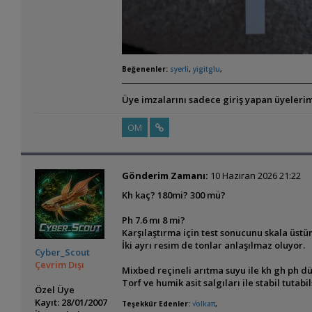
Beğenenler:
syerli
,
yigitglu
,
Üye imzalarını sadece giriş yapan üyelerim
ÖM
Gönderim Zamanı:
10 Haziran 2026 21:22
Kh kaç? 180mi? 300 mü?
Ph 7.6 mı 8 mi?
Karşılaştırma için test sonucunu skala üstün
İki ayrı resim de tonlar anlaşılmaz oluyor.
Cyber_Scout
Çevrim Dışı
Mixbed reçineli arıtma suyu ile kh gh ph dü
Torf ve humik asit salgıları ile stabil tutabil
Özel Üye
Kayıt: 28/01/2007
Teşekkür Edenler:
√olkaπ
,