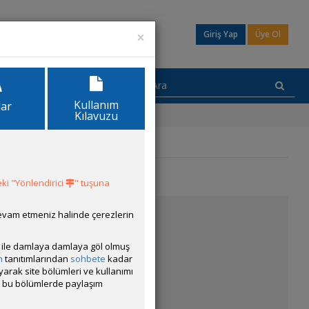
×
Giriş Yap
Üye Ol
Kullanım
lar
Kılavuzu
ki "Yönlendirici
" tuşuna
devam etmeniz halinde çerezlerin
ısı ile damlaya damlaya göl olmuş
m
tanıtımlarından
sohbete
kadar
pmayı düşünüyorum.
ayarak site bölümleri ve kullanımı
cak bu bölümlerde paylaşım
2.