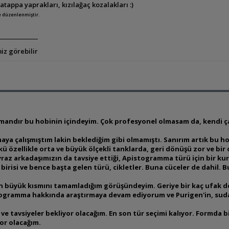
tappa yaprakları, kızılağaç kozalakları :)
e düzenlenmiştir.
iz görebilir
ndır bu hobinin içindeyim. Çok profesyonel olmasam da, kendi çap
ya çalışmıştım lakin beklediğim gibi olmamıştı. Sanırım artık bu ho
ü özellikle orta ve büyük ölçekli tanklarda, geri dönüşü zor ve bi
az arkadaşımızın da tavsiye ettiği, Apistogramma türü için bir ku
irisi ve bence başta gelen türü, cikletler. Buna cüceler de dahil. Bu
büyük kısmını tamamladığım görüşündeyim. Geriye bir kaç ufak dokun
ogramma hakkında araştırmaya devam ediyorum ve Purigen'in, sudak
 ve tavsiyeler bekliyor olacağım. En son tür seçimi kalıyor. Formda
or olacağım.