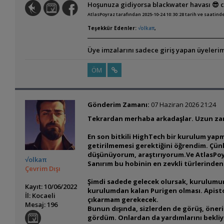
Hoşunuza gidiyorsa blackwater havası 😎 ca
AtlasPoyraz tarafından 2025-10-24 10:30:28 tarih ve saatind
Teşekkür Edenler:
√olkaπ
,
Üye imzalarını sadece giriş yapan üyelerim
ÖM
Gönderim Zamanı:
07 Haziran 2026 21:24
Tekrardan merhaba arkadaşlar. Uzun zama
En son bitkili HighTech bir kurulum yapma
getirilmemesi gerektiğini öğrendim. Çünk
düşünüyorum, araştırıyorum.Ve AtlasPoyr
√olkaπ
Sanırım bu hobinin en zevkli türlerinden b
Çevrim Dışı
Şimdi sadede gelecek olursak, kurulumun 
Kayıt: 10/06/2022
kurulumdan kalan Purigen olması. Apist
İl: Kocaeli
çıkarmam gerekecek.
Mesaj: 196
Bunun dışında, sizlerden de görüş, öneri
gördüm. Onlardan da yardımlarını bekliy