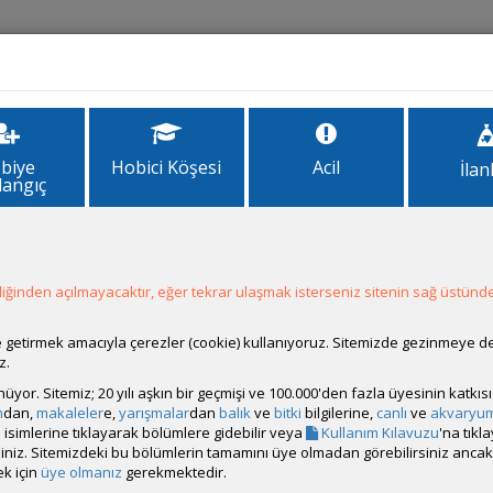
İlanlar
Forum
Site Bilgi
biye
Hobici Köşesi
Acil
İlan
langıç
İçin Tavsiyelerinizi Bekliyorum
iyorum
ğinden açılmayacaktır, eğer tekrar ulaşmak isterseniz sitenin sağ üstünde
ale getirmek amacıyla çerezler (cookie) kullanıyoruz. Sitemizde gezinmeye 
z.
rünüyor. Sitemiz; 20 yılı aşkın bir geçmişi ve 100.000'den fazla üyesinin katk
m
dan,
makaleler
e,
yarışmalar
dan
balık
ve
bitki
bilgilerine,
canlı
ve
akvaryu
dum ve elimde olan ekipman ve malzemelerle yeni bir kurulum ya
isimlerine tıklayarak bölümlere gidebilir veya
Kullanım Kılavuzu
'na tıkl
bilirsiniz. Sitemizdeki bu bölümlerin tamamını üye olmadan görebilirsiniz an
rem Ecco Pro 300, kayalarım Frodo, aydınlatmam ise Creaqua Firefly V
k için
üye olmanız
gerekmektedir.