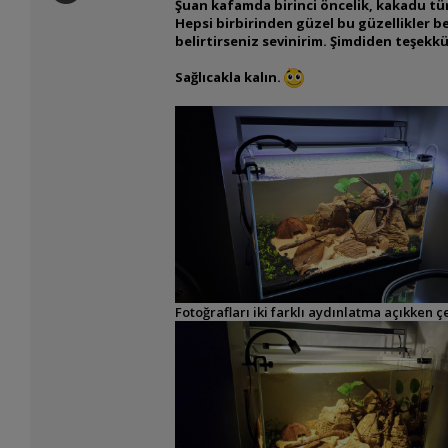
Şuan kafamda birinci öncelik, kakadu türü 
Hepsi birbirinden güzel bu güzellikler b
belirtirseniz sevinirim. Şimdiden teşekkü
Sağlıcakla kalın.
Fotoğrafları iki farklı aydınlatma açıkken 