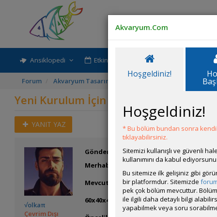
Akvaryum.Com
Ansiklopedi
Etkinlik-Paylaşım
Rehber
Hoşgeldiniz!
Ho
Baş
Forum
Akvaryum Tasarımı ve Dekorasyonu
Yeni Kurulum 
Yeni Kurulum İçin Tavsiyelerinizi Bekl
Hoşgeldiniz!
YANIT YAZ
* Bu bölüm bundan sonra kendili
tıklayabilirsiniz.
Sitemizi kullanışlı ve güvenli h
Gönderim Zamanı:
24 Ekim 2025 09:32
kullanımını da kabul ediyorsunu
Merhaba dostlar.
Bu sitemize ilk gelişiniz gibi gö
bir platformdur. Sitemizde
foru
Mevcuttaki bitkili tankımı tamamen boz
pek çok bölüm mevcuttur. Bölüm 
ile ilgili daha detaylı bilgi ala
60x40x40 ölçülerinde bir tankım var. Filt
√olkaπ
yapabilmek veya soru sorabilme
Çevrim Dışı