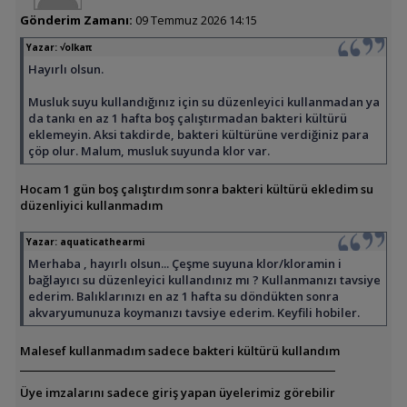
Gönderim Zamanı:
09 Temmuz 2026 14:15
Yazar:
√olkaπ
Hayırlı olsun.
Musluk suyu kullandığınız için su düzenleyici kullanmadan ya
da tankı en az 1 hafta boş çalıştırmadan bakteri kültürü
eklemeyin. Aksi takdirde, bakteri kültürüne verdiğiniz para
çöp olur. Malum, musluk suyunda klor var.
Hocam 1 gün boş çalıştırdım sonra bakteri kültürü ekledim su
düzenliyici kullanmadım
Yazar:
aquaticathearmi
Merhaba , hayırlı olsun... Çeşme suyuna klor/kloramin i
bağlayıcı su düzenleyici kullandınız mı ? Kullanmanızı tavsiye
ederim. Balıklarınızı en az 1 hafta su döndükten sonra
akvaryumunuza koymanızı tavsiye ederim. Keyfili hobiler.
Malesef kullanmadım sadece bakteri kültürü kullandım
Üye imzalarını sadece giriş yapan üyelerimiz görebilir