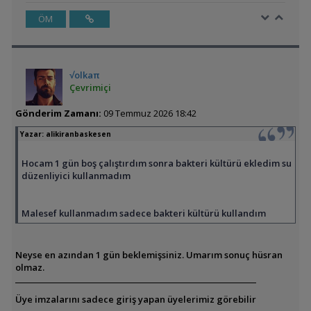
ÖM
√olkaπ
Çevrimiçi
Gönderim Zamanı:
09 Temmuz 2026 18:42
Yazar:
alikiranbaskesen
Hocam 1 gün boş çalıştırdım sonra bakteri kültürü ekledim su
düzenliyici kullanmadım
Malesef kullanmadım sadece bakteri kültürü kullandım
Neyse en azından 1 gün beklemişsiniz. Umarım sonuç hüsran
olmaz.
Üye imzalarını sadece giriş yapan üyelerimiz görebilir