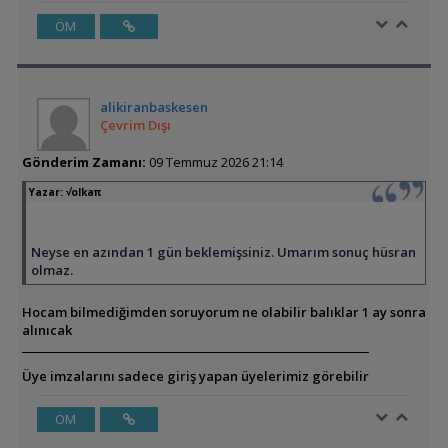
ÖM
alikiranbaskesen
Çevrim Dışı
Gönderim Zamanı:
09 Temmuz 2026 21:14
Yazar:
√olkaπ
Neyse en azından 1 gün beklemişsiniz. Umarım sonuç hüsran
olmaz.
Hocam bilmediğimden soruyorum ne olabilir balıklar 1 ay sonra
alınıcak
Üye imzalarını sadece giriş yapan üyelerimiz görebilir
ÖM