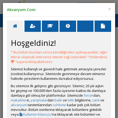
Giriş Yap
Üye Ol
×
Akvaryum.Com
Ana Menü
Toggl
naviga
Forum
Yeni Üye Forumu
110 Litre Akvaryum Kurulumu Ve Bakteri Kültürü
Hoşgeldiniz!
110 Litre Akvaryum Kurulumu Ve Bakteri
Kültürü
* Bu bölüm bundan sonra kendiliğinden açılmayacaktır, eğer
tekrar ulaşmak isterseniz sitenin sağ üstündeki "Yönlendirici
" tuşuna tıklayabilirsiniz.
YANIT YAZ
Sitemizi kullanışlı ve güvenli hale getirmek amacıyla çerezler
(cookie) kullanıyoruz. Sitemizde gezinmeye devam etmeniz
halinde çerezlerin kullanımını da kabul ediyorsunuz.
alikiranbaskesen
Bu sitemize ilk gelişiniz gibi görünüyor. Sitemiz; 20 yılı aşkın
Çevrim Dışı
bir geçmişi ve 100.000'den fazla üyesinin katkısı ile damlaya
damlaya göl olmuş bir platformdur. Sitemizde
forum
dan,
Gönderim Zamanı:
07 Temmuz 2026 23:53
makaleler
e,
yarışmalar
dan
balık
ve
bitki
bilgilerine,
canlı
ve
110 Litrelik bir akvaryum kurdum Japon besliyeceğim çeşme
akvaryum
tanıtımlarından
sohbete
kadar pek çok bölüm
suyu kullandım bakteri kültürünü yarın kullanmaya
mevcuttur. Bölüm isimlerine tıklayarak bölümlere gidebilir
başlıyacağım elimde 1 adet cüce vatoz var 1 aydır 5 litrelik
veya
Kullanım Kılavuzu
'na tıklayarak site bölümleri ve
akvaryumda yaşıyor ne zaman ana akvaryuma alayım daha çok