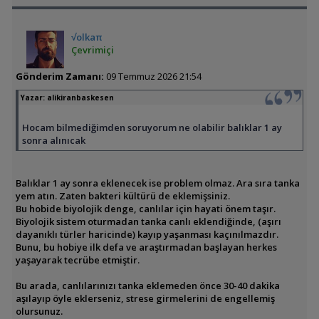
√olkaπ
Çevrimiçi
Gönderim Zamanı:
09 Temmuz 2026 21:54
Yazar:
alikiranbaskesen
Hocam bilmediğimden soruyorum ne olabilir balıklar 1 ay
sonra alınıcak
Balıklar 1 ay sonra eklenecek ise problem olmaz. Ara sıra tanka
yem atın. Zaten bakteri kültürü de eklemişsiniz.
Bu hobide biyolojik denge, canlılar için hayati önem taşır.
Biyolojik sistem oturmadan tanka canlı eklendiğinde, (aşırı
dayanıklı türler haricinde) kayıp yaşanması kaçınılmazdır.
Bunu, bu hobiye ilk defa ve araştırmadan başlayan herkes
yaşayarak tecrübe etmiştir.
Bu arada, canlılarınızı tanka eklemeden önce 30-40 dakika
aşılayıp öyle eklerseniz, strese girmelerini de engellemiş
olursunuz.