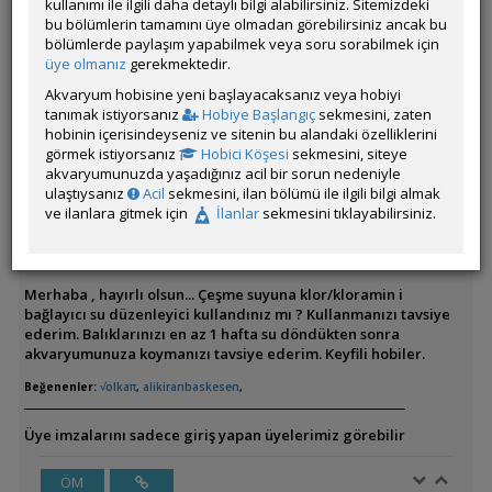
kullanımı ile ilgili daha detaylı bilgi alabilirsiniz. Sitemizdeki
orda kalmasını istemiyorum.
bu bölümlerin tamamını üye olmadan görebilirsiniz ancak bu
bölümlerde paylaşım yapabilmek veya soru sorabilmek için
üye olmanız
gerekmektedir.
Üye imzalarını sadece giriş yapan üyelerimiz görebilir
Akvaryum hobisine yeni başlayacaksanız veya hobiyi
tanımak istiyorsanız
ÖM
Hobiye Başlangıç
sekmesini, zaten
hobinin içerisindeyseniz ve sitenin bu alandaki özelliklerini
görmek istiyorsanız
Hobici Köşesi
sekmesini, siteye
akvaryumunuzda yaşadığınız acil bir sorun nedeniyle
ulaştıysanız
Acil
sekmesini, ilan bölümü ile ilgili bilgi almak
aquaticathearmi
ve ilanlara gitmek için
İlanlar
sekmesini tıklayabilirsiniz.
Çevrim Dışı
Özel Üye
Gönderim Zamanı:
08 Temmuz 2026 15:08
Merhaba , hayırlı olsun... Çeşme suyuna klor/kloramin i
bağlayıcı su düzenleyici kullandınız mı ? Kullanmanızı tavsiye
ederim. Balıklarınızı en az 1 hafta su döndükten sonra
akvaryumunuza koymanızı tavsiye ederim. Keyfili hobiler.
Beğenenler:
√olkaπ
,
alikiranbaskesen
,
Üye imzalarını sadece giriş yapan üyelerimiz görebilir
ÖM