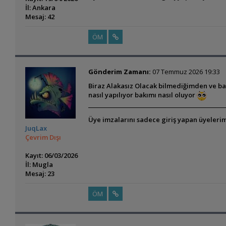
İl: Ankara
Mesaj: 42
ÖM
Gönderim Zamanı:
07 Temmuz 2026 19:33
Biraz Alakasız Olacak bilmediğimden ve balı
nasıl yapılıyor bakımı nasıl oluyor
Üye imzalarını sadece giriş yapan üyelerim
JuqLax
Çevrim Dışı
Kayıt: 06/03/2026
İl: Mugla
Mesaj: 23
ÖM