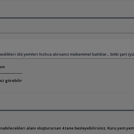
dikleri ölü yemleri hızlıca alırsanız mükemmel balıklar... bitki şart (y
sın
iz görebilir
abilecekleri alanı oluşturursan 4 tane besleyebilirsiniz. Kuru yem ye