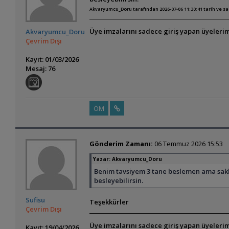
Akvaryumcu_Doru tarafından 2026-07-06 11:30:41 tarih ve s
Üye imzalarını sadece giriş yapan üyelerim
Akvaryumcu_Doru
Çevrim Dışı
Kayıt: 01/03/2026
Mesaj: 76
ÖM
Gönderim Zamanı:
06 Temmuz 2026 15:53
Yazar:
Akvaryumcu_Doru
Benim tavsiyem 3 tane beslemen ama sakla
besleyebilirsin.
Sufisu
Teşekkürler
Çevrim Dışı
Üye imzalarını sadece giriş yapan üyelerim
Kayıt: 19/04/2026