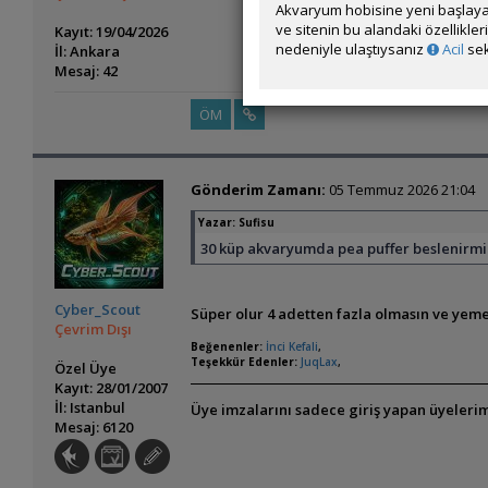
Akvaryum hobisine yeni başlaya
ve sitenin bu alandaki özellikle
Kayıt: 19/04/2026
nedeniyle ulaştıysanız
Acil
sek
İl: Ankara
Mesaj: 42
ÖM
Gönderim Zamanı:
05 Temmuz 2026 21:04
Yazar:
Sufisu
30 küp akvaryumda pea puffer beslenirmi gü
Cyber_Scout
Süper olur 4 adetten fazla olmasın ve yemed
Çevrim Dışı
Beğenenler:
İnci Kefali
,
Teşekkür Edenler:
JuqLax
,
Özel Üye
Kayıt: 28/01/2007
İl: Istanbul
Üye imzalarını sadece giriş yapan üyelerim
Mesaj: 6120