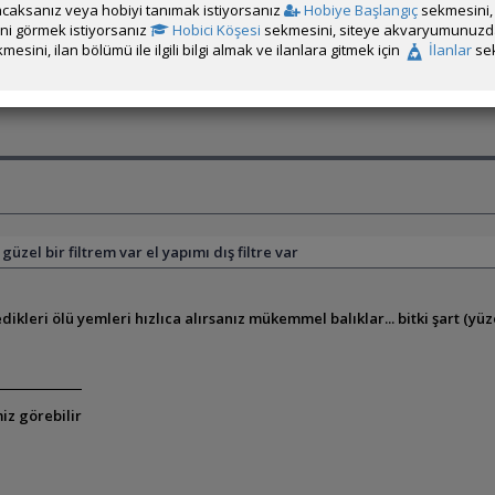
caksanız veya hobiyi tanımak istiyorsanız
Hobiye Başlangıç
sekmesini, 
rini görmek istiyorsanız
Hobici Köşesi
sekmesini, siteye akvaryumunuzda 
mesini, ilan bölümü ile ilgili bilgi almak ve ilanlara gitmek için
İlanlar
sek
zel bir filtrem var el yapımı dış filtre var
ikleri ölü yemleri hızlıca alırsanız mükemmel balıklar... bitki şart (yüz
iz görebilir