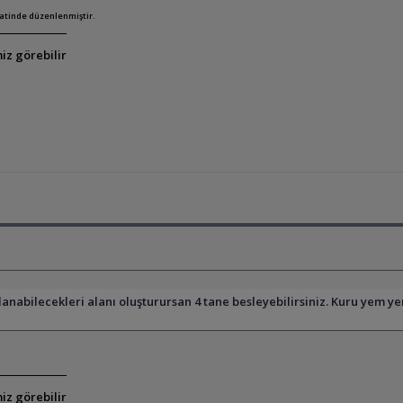
aatinde düzenlenmiştir.
iz görebilir
nabilecekleri alanı oluşturursan 4 tane besleyebilirsiniz. Kuru yem 
iz görebilir