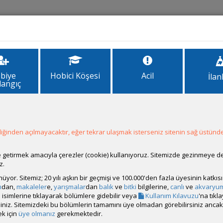
İlanlar
Forum
Site Bilgi
biye
Hobici Köşesi
Acil
İlan
langıç
ık
ğinden açılmayacaktır, eğer tekrar ulaşmak isterseniz sitenin sağ üstünde
ale getirmek amacıyla çerezler (cookie) kullanıyoruz. Sitemizde gezinmeye 
z.
el bir filtrem var el yapımı dış filtre var
rünüyor. Sitemiz; 20 yılı aşkın bir geçmişi ve 100.000'den fazla üyesinin katk
m
dan,
makaleler
e,
yarışmalar
dan
balık
ve
bitki
bilgilerine,
canlı
ve
akvaryu
iz görebilir
isimlerine tıklayarak bölümlere gidebilir veya
Kullanım Kılavuzu
'na tıkl
bilirsiniz. Sitemizdeki bu bölümlerin tamamını üye olmadan görebilirsiniz an
k için
üye olmanız
gerekmektedir.