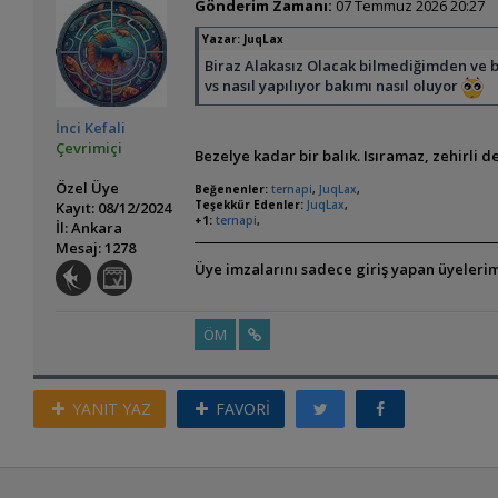
Gönderim Zamanı:
07 Temmuz 2026 20:27
Yazar:
JuqLax
Biraz Alakasız Olacak bilmediğimden ve bal
vs nasıl yapılıyor bakımı nasıl oluyor
İnci Kefali
Çevrimiçi
Bezelye kadar bir balık. Isıramaz, zehirli de
Özel Üye
Beğenenler:
ternapi
,
JuqLax
,
Teşekkür Edenler:
JuqLax
,
Kayıt: 08/12/2024
+1:
ternapi
,
İl: Ankara
Mesaj: 1278
Üye imzalarını sadece giriş yapan üyelerim
ÖM
YANIT YAZ
FAVORİ