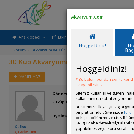
Akvaryum.Com
Ansiklopedi
Etkinlik-Paylaşım
Rehber
Hoşgeldiniz!
Ho
Baş
Forum
Akvaryum ve Tür Tavsiyesi
30 Küp Akvaryumda Bal
30 Küp Akvaryumda Balık
Hoşgeldiniz!
YANIT YAZ
* Bu bölüm bundan sonra kendili
tıklayabilirsiniz.
Sitemizi kullanışlı ve güvenli h
Gönderim Zamanı:
05 Temmuz 2026 16:00
kullanımını da kabul ediyorsunu
30 küp akvaryumda pea puffer beslenirmi güz
Bu sitemize ilk gelişiniz gibi gö
bir platformdur. Sitemizde
foru
Üye imzalarını sadece giriş yapan üyelerim
pek çok bölüm mevcuttur. Bölüm 
ile ilgili daha detaylı bilgi ala
Sufisu
yapabilmek veya soru sorabilme
Çevrim Dışı