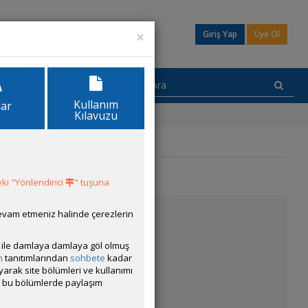
×
Giriş Yap
Üye Ol
Kullanım
lar
Kılavuzu
ki "Yönlendirici
" tuşuna
devam etmeniz halinde çerezlerin
ısı ile damlaya damlaya göl olmuş
m
tanıtımlarından
sohbete
kadar
ayarak site bölümleri ve kullanımı
cak bu bölümlerde paylaşım