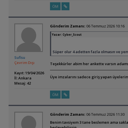
ÖM
Gönderim Zamanı:
06 Temmuz 2026 10:16
Yazar:
Cyber_Scout
Süper olur 4 adetten fazla olmasın ve yeme
Sufisu
Çevrim Dışı
Teşekkürler abim her ankette varsın adam
Kayıt: 19/04/2026
Üye imzalarını sadece giriş yapan üyelerim
İl: Ankara
Mesaj: 42
ÖM
Gönderim Zamanı:
06 Temmuz 2026 11:30
Benim tavsiyem 3 tane beslemen ama saklan
besleyebilirsin.