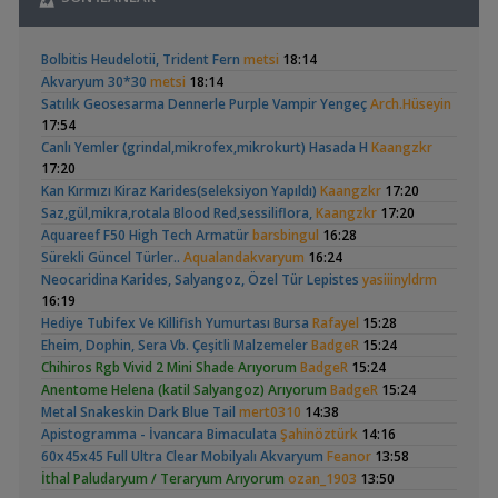
,
Catappa Yetişiyorum
Rafayel
22:46
Bitki Türleri ve Bakımı
,
Apistogramma
Basit Melek Ve Cuce
Akvaredden Gelen Bitkiler
Sufisu
21:48
Bolbitis Heudelotii, Trident Fern
metsi
18:14
Hongsloi Çiftim Ve
Vatoz Akvaryumu
Bitki Türleri ve Bakımı
(4)
(41)
Akvaryum 30*30
metsi
18:14
Yavruları
(200 Litre)
,
30x20x20
akvaristsaglam
20:15
Satılık Geosesarma Dennerle Purple Vampir Yengeç
Arch.Hüseyin
Akvaryum Tanıtımı
17:54
,
Japon Balığım Yüzeyde Hava Almaya Çalışıyor
Betta_King
Canlı Yemler (grindal,mikrofex,mikrokurt) Hasada H
Kaangzkr
18:01
17:20
Yeni Üye Forumu
Betta Antuta
30x20x20 Ramshorn
Kan Kırmızı Kiraz Karides(seleksiyon Yapıldı)
Kaangzkr
17:20
,
Karides Akvaryumu: Karideslerim Ölüyor
ugurbaran
17:24
Akvaryumu
(6)
Saz,gül,mikra,rotala Blood Red,sessiliflora,
Kaangzkr
17:20
Yeni Üye Forumu
Aquareef F50 High Tech Armatür
barsbingul
16:28
,
Beta Balığında İdeal Damızlık Yaşı Kaç Aydır?
Ygghjh
17:23
Sürekli Güncel Türler..
Aqualandakvaryum
16:24
Yeni Üye Forumu
Neocaridina Karides, Salyangoz, Özel Tür Lepistes
yasiiinyldrm
,
Filtre Önerisi
SemihDinçer
17:17
16:19
Yeni Üye Forumu
Ramshorn Hakkında
Leonardit Zeminli
Hediye Tubifex Ve Killifish Yumurtası Bursa
Rafayel
15:28
Tek Co2 Tüpü Aynı Anda 2 Akvaryumda Kullanılır Mı?
Her Şey
Akvaryum Kurulumu
(4)
Eheim, Dophin, Sera Vb. Çeşitli Malzemeler
BadgeR
15:24
,
GETS34
10:03
Chihiros Rgb Vivid 2 Mini Shade Arıyorum
BadgeR
15:24
Işık CO2 ve Ekipmanlar
Anentome Helena (katil Salyangoz) Arıyorum
BadgeR
15:24
,
Klorlu Suya Girmiş Pipo Filtre
hoppala
02:22
Metal Snakeskin Dark Blue Tail
mert0310
14:38
Filtreleme Seçenekleri
Apistogramma - İvancara Bimaculata
Şahinöztürk
14:16
,
Akvaryum Daki Beyaz İnce Solucanlar
Ahmet53
23:56
Elma Salyangozu
37 Litrelik Siyah
60x45x45 Full Ultra Clear Mobilyalı Akvaryum
Feanor
13:58
Yeni Üye Forumu
Güncel
Neon Tetra
,
(123)
Aquasphere Tr Youtube Kanalı
İthal Paludaryum / Teraryum Arıyorum
IgorVladimir
ozan_1903
23:11
13:50
Akvaryumum