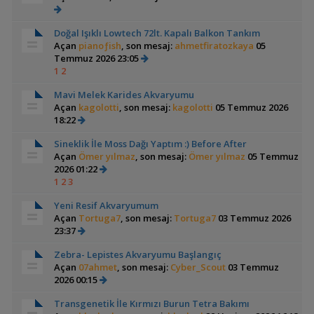
Doğal Işıklı Lowtech 72lt. Kapalı Balkon Tankım
Açan
pianoƒish
, son mesaj:
ahmetfiratozkaya
05
Temmuz 2026 23:05
1
2
Mavi Melek Karides Akvaryumu
Açan
kagolotti
, son mesaj:
kagolotti
05 Temmuz 2026
18:22
Sineklik İle Moss Dağı Yaptım :) Before After
Açan
Ömer yılmaz
, son mesaj:
Ömer yılmaz
05 Temmuz
2026 01:22
1
2
3
Yeni Resif Akvaryumum
Açan
Tortuga7
, son mesaj:
Tortuga7
03 Temmuz 2026
23:37
Zebra- Lepistes Akvaryumu Başlangıç
Açan
07ahmet
, son mesaj:
Cyber_Scout
03 Temmuz
2026 00:15
Transgenetik İle Kırmızı Burun Tetra Bakımı