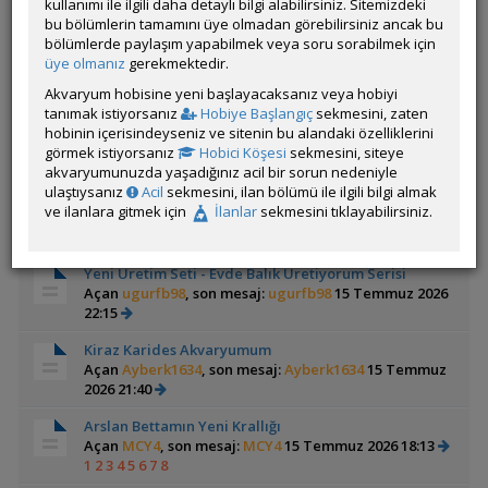
kullanımı ile ilgili daha detaylı bilgi alabilirsiniz. Sitemizdeki
bu bölümlerin tamamını üye olmadan görebilirsiniz ancak bu
Orinoco biyotop.(AGA sonuclari sayfa 23)
bölümlerde paylaşım yapabilmek veya soru sorabilmek için
Açan
mustafaerdogar
üye olmanız
gerekmektedir.
Bu bölgenin biyotopunu kuracaklara örnek
olabilecek bir tanıtım.
Akvaryum hobisine yeni başlayacaksanız veya hobiyi
tanımak istiyorsanız
Hobiye Başlangıç
sekmesini, zaten
Yeni Bitkili Akvaryumum
hobinin içerisindeyseniz ve sitenin bu alandaki özelliklerini
Açan
hakaya0107
, son mesaj:
Eminsalih
17 Temmuz
görmek istiyorsanız
Hobici Köşesi
sekmesini, siteye
2026 15:05
akvaryumunuzda yaşadığınız acil bir sorun nedeniyle
ulaştıysanız
Acil
sekmesini, ilan bölümü ile ilgili bilgi almak
Buda Benden Olsun (:
ve ilanlara gitmek için
İlanlar
sekmesini tıklayabilirsiniz.
Açan
35mehmet35
, son mesaj:
NightWist
16 Temmuz
2026 08:26
Yeni Üretim Seti - Evde Balık Üretiyorum Serisi
Açan
ugurfb98
, son mesaj:
ugurfb98
15 Temmuz 2026
22:15
Kiraz Karides Akvaryumum
Açan
Ayberk1634
, son mesaj:
Ayberk1634
15 Temmuz
2026 21:40
Arslan Bettamın Yeni Krallığı
Açan
MCY4
, son mesaj:
MCY4
15 Temmuz 2026 18:13
1
2
3
4
5
6
7
8