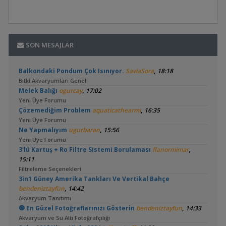
SON MESAJLAR
,
Balkondaki Pondum Çok Isınıyor.
SaviaSora
18:18
Bitki Akvaryumları Genel
,
Melek Balığı
ogurcay
17:02
Yeni Üye Forumu
,
Çözemediğim Problem
aquaticathearmi
16:35
Yeni Üye Forumu
,
Ne Yapmalıyım
ugurbaran
15:56
Yeni Üye Forumu
,
3'lü Kartuş + Ro Filtre Sistemi Borulaması
flanormimar
15:11
Filtreleme Seçenekleri
3in1 Güney Amerika Tankları Ve Vertikal Bahçe
,
bendeniztayfun
14:42
Akvaryum Tanıtımı
,
🧿 En Güzel Fotoğraflarınızı Gösterin
bendeniztayfun
14:33
Akvaryum ve Su Altı Fotoğrafçılığı