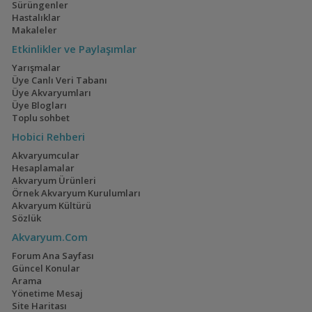
Sürüngenler
Hastalıklar
Ateşağız
İwagumi
Makaleler
(2)
(14)
Etkinlikler ve Paylaşımlar
Yarışmalar
Üye Canlı Veri Tabanı
Üye Akvaryumları
Üye Blogları
Mavi Melek Karides
40x40x40
Toplu sohbet
(2)
Hobici Rehberi
Akvaryumcular
Hesaplamalar
Akvaryum Ürünleri
Örnek Akvaryum Kurulumları
Cyrtocara Moorii
110 Litre Japon
Akvaryum Kültürü
Akvaryumu
(3)
(11)
Sözlük
Akvaryum.Com
Forum Ana Sayfası
Güncel Konular
Arama
Geophagus Tapajos
1,5 Yıllık Walstad
Yönetime Mesaj
Tecrübeleri
(2)
(28)
Site Haritası