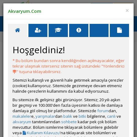
Giriş Yap
Üye Ol
×
Akvaryum.Com
Ana Menü
Toggl
naviga
Ana Sayfa
Forum
Akvaryum Tanıtımı
Hoşgeldiniz!
Akvaryum Tanıtımı
* Bu bölüm bundan sonra kendiliğinden açılmayacaktır, eğer
YENİ KONU AÇ
tekrar ulaşmak isterseniz sitenin sağ üstündeki "Yönlendirici
" tuşuna tıklayabilirsiniz.
KONULAR
Sitemizi kullanışlı ve güvenli hale getirmek amacıyla çerezler
(cookie) kullanıyoruz. Sitemizde gezinmeye devam etmeniz
▶️ Konulara Youtube Önizlemeli Video Nasıl
halinde çerezlerin kullanımını da kabul ediyorsunuz.
Eklenir
Bu sitemize ilk gelişiniz gibi görünüyor. Sitemiz; 20 yılı aşkın
Açan
volkanon
bir geçmişi ve 100.000'den fazla üyesinin katkısı ile damlaya
ⓘ Konu veya mesajlarınıza YouTube (shorts dahil) doğru &
damlaya göl olmuş bir platformdur. Sitemizde
forum
dan,
sorunsuz eklemek için buraya bakınız.
makaleler
e,
yarışmalar
dan
balık
ve
bitki
bilgilerine,
canlı
ve
akvaryum
tanıtımlarından
sohbete
kadar pek çok bölüm
Bolivian ram üretim tankı
mevcuttur. Bölüm isimlerine tıklayarak bölümlere gidebilir
Açan
ilker aydın
veya
Kullanım Kılavuzu
'na tıklayarak site bölümleri ve
Bolivian ram üretim videosu ve konusu.