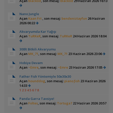
Açan
blackod
, son mesaj:
blackod
29 Haziran 2026 16:13
Nano Jungle
Açan
Kaan Frt
, son mesaj:
bendeniztayfun
26 Haziran
2026 00:22
Akvaryumda Kar Yağışı
Açan
TuRKeR
, son mesaj:
TuRKeR
24 Haziran 2026 18:04
300lt Bitkili Akvaryumu
Açan
MK_71
, son mesaj:
MK_71
23 Haziran 2026 23:06
Hobiye Devam
Açan
~Emre
, son mesaj:
~Emre
23 Haziran 2026 17:05
Father Fish Yöntemiyle 50x30x30
Açan
hounddog
, son mesaj:
pianoƒish
23 Haziran 2026
14:33
1
2
3
4
5
6
7
8
Panda Garra Tavsiye!
Açan
Foltes
, son mesaj:
Tortuga7
22 Haziran 2026 20:57