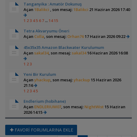
Tanganyika : Amatör Dokunuş
Açan
1Balikci
, son mesaj:
1Balikci
21 Haziran 2026 17:40
1
2
3
4
5
6
7
...
14
15
Tetra Akvaryumu Öneri
Açan
Colla
, son mesaj:
Orhan76
17 Haziran 2026 09:22
45x35x35 Amazon Blackwater Kurulumum
Açan
sakal34
, son mesaj:
sakal34
16 Haziran 2026 16:08
1
2
3
Yeni Bir Kurulum
Açan
yhackup
, son mesaj:
yhackup
15 Haziran 2026
21:16
1
2
3
4
5
Endlerium (hobihane)
Açan
ENDLERIUM07
, son mesaj:
NightWist
15 Haziran
2026 14:15
FAVORİ FORUMLARINA EKLE