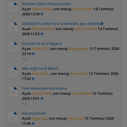
Malawi Ciklet Akvaryumum
Açan
Omerdrms
, son mesaj:
Omerdrms
14 Temmuz
2026 13:58
30x30x30 Tankla Yeni Gelmedik,geri Geldik😁
Açan
Meryemmm
, son mesaj:
Meryemmm
14 Temmuz
2026 11:52
Saulosi Ve Acei Ngara
Açan
kobort37
, son mesaj:
Manguday
13 Temmuz 2026
22:18
1
2
60p High-tech Bitkili
Açan
Eminsalih
, son mesaj:
Eminsalih
13 Temmuz 2026
17:02
Yeni Akvaryum Kurulumu
Açan
Oozer3466
, son mesaj:
Oozer3466
13 Temmuz
2026 13:51
1
2
Akvaryumum
Açan
ogurcay
, son mesaj:
ogurcay
13 Temmuz 2026
13:45