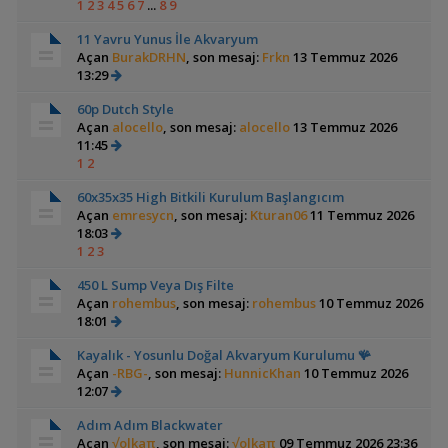
1
2
3
4
5
6
7
...
8
9
11 Yavru Yunus İle Akvaryum
Açan
BurakDRHN
, son mesaj:
Frkn
13 Temmuz 2026
13:29
60p Dutch Style
Açan
alocello
, son mesaj:
alocello
13 Temmuz 2026
11:45
1
2
60x35x35 High Bitkili Kurulum Başlangıcım
Açan
emresycn
, son mesaj:
Kturan06
11 Temmuz 2026
18:03
1
2
3
450 L Sump Veya Dış Filte
Açan
rohembus
, son mesaj:
rohembus
10 Temmuz 2026
18:01
Kayalık - Yosunlu Doğal Akvaryum Kurulumu 🪸
Açan
-RBG-
, son mesaj:
HunnicKhan
10 Temmuz 2026
12:07
Adım Adım Blackwater
Açan
√olkaπ
, son mesaj:
√olkaπ
09 Temmuz 2026 23:36