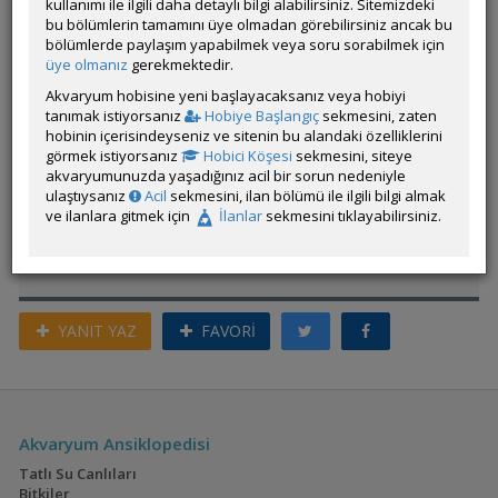
kullanımı ile ilgili daha detaylı bilgi alabilirsiniz. Sitemizdeki
bu bölümlerin tamamını üye olmadan görebilirsiniz ancak bu
Akvaryuma kullanmadığım bir avuç kadar beyaz kumu ekledim.
bölümlerde paylaşım yapabilmek veya soru sorabilmek için
Kum batmayıp su yüzeyinde kalınca ilginç bir görüntü ortaya
üye olmanız
gerekmektedir.
çıktı.
Akvaryum hobisine yeni başlayacaksanız veya hobiyi
[VID]https://youtube.com/shorts/d2005JzNq7E?
tanımak istiyorsanız
Hobiye Başlangıç
sekmesini, zaten
si=iG7P1ZkW4DmQv8IA[/VID]
hobinin içerisindeyseniz ve sitenin bu alandaki özelliklerini
görmek istiyorsanız
Hobici Köşesi
sekmesini, siteye
akvaryumunuzda yaşadığınız acil bir sorun nedeniyle
ulaştıysanız
Acil
sekmesini, ilan bölümü ile ilgili bilgi almak
Üye imzalarını sadece giriş yapan üyelerimiz görebilir
ve ilanlara gitmek için
İlanlar
sekmesini tıklayabilirsiniz.
ÖM
YANIT YAZ
FAVORİ
Akvaryum Ansiklopedisi
Tatlı Su Canlıları
Bitkiler