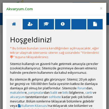
Giriş Yap
Üye Ol
×
Akvaryum.Com
Ana Menü
Toggl
naviga
Forum
Akvaryum Tanıtımı
Akvaryumda Kar Yağışı
Hoşgeldiniz!
Akvaryumda Kar Yağışı
* Bu bölüm bundan sonra kendiliğinden açılmayacaktır, eğer
YANIT YAZ
tekrar ulaşmak isterseniz sitenin sağ üstündeki "Yönlendirici
" tuşuna tıklayabilirsiniz.
Sitemizi kullanışlı ve güvenli hale getirmek amacıyla çerezler
TuRKeR
(cookie) kullanıyoruz. Sitemizde gezinmeye devam etmeniz
Çevrim Dışı
halinde çerezlerin kullanımını da kabul ediyorsunuz.
Gönderim Zamanı:
Bu sitemize ilk gelişiniz gibi görünüyor. Sitemiz; 20 yılı aşkın
24 Haziran 2026 18:04
bir geçmişi ve 100.000'den fazla üyesinin katkısı ile damlaya
Ölçüler: 30x30x30
damlaya göl olmuş bir platformdur. Sitemizde
forum
dan,
Canlı Türleri: Endler ve karides
makaleler
e,
yarışmalar
dan
balık
ve
bitki
bilgilerine,
canlı
ve
Bitki Türleri: Anubias çalı çırpı
akvaryum
tanıtımlarından
sohbete
kadar pek çok bölüm
Tankın Yaşı: 3
mevcuttur. Bölüm isimlerine tıklayarak bölümlere gidebilir
Filtrasyon ve Işıklandırma:
veya
Kullanım Kılavuzu
'na tıklayarak site bölümleri ve
Tasarım ve Dekorasyon: Makarna kayası