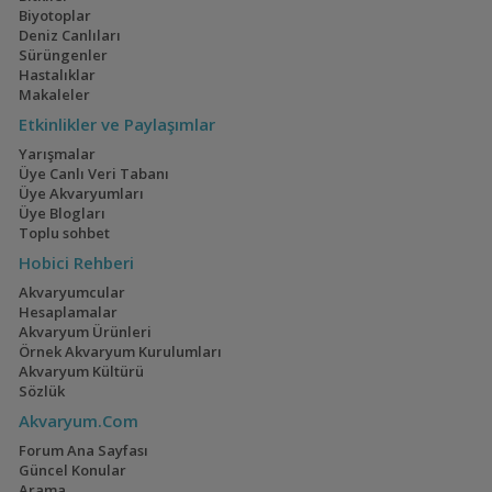
Biyotoplar
Deniz Canlıları
Sürüngenler
Hastalıklar
Makaleler
Etkinlikler ve Paylaşımlar
Yarışmalar
Üye Canlı Veri Tabanı
Üye Akvaryumları
Üye Blogları
Toplu sohbet
Hobici Rehberi
Akvaryumcular
Hesaplamalar
Akvaryum Ürünleri
Örnek Akvaryum Kurulumları
Akvaryum Kültürü
Sözlük
Akvaryum.Com
Forum Ana Sayfası
Güncel Konular
Arama