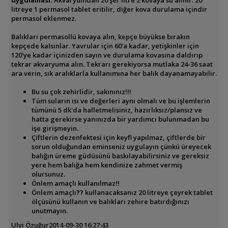
litreye 1 permasol tablet eritilir, diğer kova durulama içindir
permasol eklenmez.
Balıkları permasollü kovaya alın, kepçe büyükse bırakın
kepçede kalsınlar. Yavrular için
60'a kadar, yetişkinler için
120'ye kadar içinizden sayın ve durulama kovasına daldırıp
tekrar akvaryuma alın. Tekrarı gerekiyorsa mutlaka 24-36 saat
ara verin, sık aralıklarla kullanımına her balık dayanamayabilir.
Bu su çok zehirlidir, sakınınız!!!
Tüm suların ısı ve değerleri aynı olmalı ve bu işlemlerin
tümünü 5 dk'da halletmelisiniz, hazırlıksız/plansız ve
hatta gerekirse yanınızda bir yardımcı bulunmadan bu
işe girişmeyin.
Çiftlerin dezenfektesi için keyfi yapılmaz, çiftlerde bir
sorun olduğundan eminseniz uygulayın çünkü üreyecek
balığın üreme güdüsünü baskılayabilirsiniz ve gereksiz
yere hem balığa hem kendinize zahmet vermiş
olursunuz.
Önlem amaçlı kullanılmaz!!
Önlem amaçlı
??
kullanacaksanız 20 litreye çeyrek tablet
ölçüsünü kullanın ve balıkları zehire batırdığınızı
unutmayın.
Ulvi Özuğur
2014-09-30 16:27:43