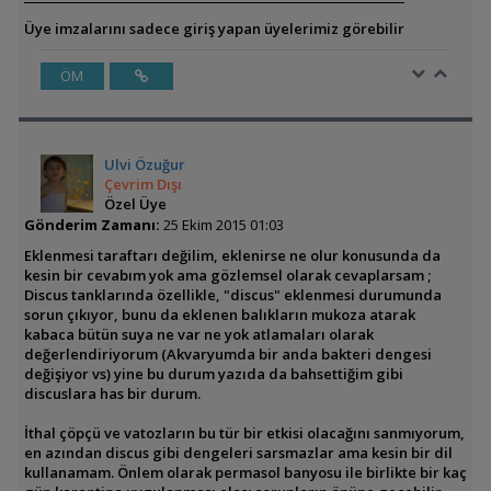
Üye imzalarını sadece giriş yapan üyelerimiz görebilir
ÖM
Ulvi Özuğur
Çevrim Dışı
Özel Üye
Gönderim Zamanı:
25 Ekim 2015 01:03
Eklenmesi taraftarı değilim, eklenirse ne olur konusunda da
kesin bir cevabım yok ama gözlemsel olarak cevaplarsam ;
Discus tanklarında özellikle, "discus" eklenmesi durumunda
sorun çıkıyor, bunu da eklenen balıkların mukoza atarak
kabaca bütün suya ne var ne yok atlamaları olarak
değerlendiriyorum (Akvaryumda bir anda bakteri dengesi
değişiyor vs) yine bu durum yazıda da bahsettiğim gibi
discuslara has bir durum.
İthal çöpçü ve vatozların bu tür bir etkisi olacağını sanmıyorum,
en azından discus gibi dengeleri sarsmazlar ama kesin bir dil
kullanamam. Önlem olarak permasol banyosu ile birlikte bir kaç