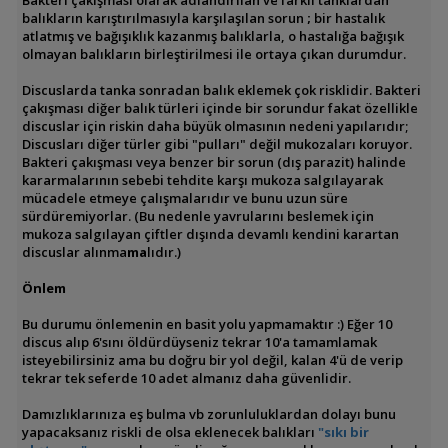
Bakteri çakışması olarak adlandırılan ve farklı tanklardan
balıkların karıştırılmasıyla karşılaşılan sorun
;
bir hastalık
atlatmış ve bağışıklık kazanmış balıklarla, o hastalığa bağışık
olmayan balıkların birleştirilmesi ile ortaya çıkan durumdur.
Discuslarda tanka
sonradan
balık eklemek çok risklidir.
Bakteri
çakışması diğer balık türleri içinde bir sorundur fakat özellikle
discuslar için
riskin
daha büyük olmasının nedeni yapılarıdır;
Discusları diğer türler gibi "pulları" değil mukozaları koruyor.
Bakteri çakışması veya benzer bir sorun (dış parazit) halinde
kararmalarının sebebi tehdite karşı mukoza salgılayarak
mücadele etmeye çalışmalarıdır ve bunu uzun süre
sürdüremiyorlar. (Bu nedenle yavrularını beslemek için
mukoza salgılayan çiftler dışında devamlı kendini karartan
discuslar alınma
ma
lıdır.)
Önlem
Bu durumu önlemenin en basit yolu yapmamaktır :) Eğer 10
discus alıp 6'sını öldürdüyseniz tekrar 10'a tamamlamak
isteyebilirsiniz ama bu doğru bir yol değil, kalan 4'ü de verip
tekrar tek seferde 10 adet almanız daha güvenlidir.
Damızlıklarınıza eş bulma vb zorunluluklardan dolayı bunu
yapacaksanız riskli de olsa eklenecek balıkları
"sıkı bir