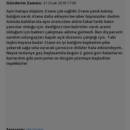
Gönderim Zamanı:
31 Ocak 2018 17:00
Aynı hataya düştüm. 5 tane çok sağlıklı 2 tane yanık kalmış
balığım vardı 4 tane daha ekleyim beraber büyüsünler dedim.
Aslında balıklarıda aynı üreticiden aldım fakat farklı batın
yavrular olduğu için. dediğiniz tüm belirtiler vardı acemi
olduğum için bakteri çakışması aklıma gelmedi. Ben dış parazit
sandım solungaçları kapalı açık düzensiz çalıştığı için.. Tabi
teşhis koyana kadar 2 tane en iyi balığımı kaybettim pike
çekerek sağa sola vurarak çaresizce öldüler hala etkisindeyim..
Neyse tedaviye geç başlasamda bugün 2. günü geri kalanlarını
kurtardım gibi yem yeme ve düzgün yüzmeye başladılar
teşekkürler
Beğenenler:
Ulvi Özuğur
,