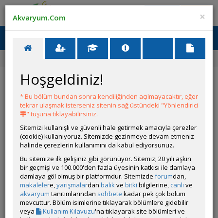
Giriş Yap
Üye Ol
×
Akvaryum.Com
Ana Menü
Toggl
naviga
Forum
Discus
Bakteri Çakışması - Önlem ve Tedavi
Hoşgeldiniz!
Bakteri Çakışması - Önlem ve Tedavi
* Bu bölüm bundan sonra kendiliğinden açılmayacaktır, eğer
YANIT YAZ
tekrar ulaşmak isterseniz sitenin sağ üstündeki "Yönlendirici
" tuşuna tıklayabilirsiniz.
Sitemizi kullanışlı ve güvenli hale getirmek amacıyla çerezler
Ulvi Özuğur
(cookie) kullanıyoruz. Sitemizde gezinmeye devam etmeniz
Çevrim Dışı
halinde çerezlerin kullanımını da kabul ediyorsunuz.
Özel Üye
Gönderim Zamanı:
Bu sitemize ilk gelişiniz gibi görünüyor. Sitemiz; 20 yılı aşkın
18 Eylül 2014 04:50
bir geçmişi ve 100.000'den fazla üyesinin katkısı ile damlaya
Discus Püfleri İndeks
damlaya göl olmuş bir platformdur. Sitemizde
forum
dan,
- Discus Alımı
makaleler
e,
yarışmalar
dan
balık
ve
bitki
bilgilerine,
canlı
ve
--
Discus Alırken Dikkat Edilmesi Gerekenler
akvaryum
tanıtımlarından
sohbete
kadar pek çok bölüm
--
Akvaryuma balık eklemek ve alıştırma yöntemleri
mevcuttur. Bölüm isimlerine tıklayarak bölümlere gidebilir
--
Bakteri çakışması - Önlem ve tedavi
[Şu anda
veya
Kullanım Kılavuzu
'na tıklayarak site bölümleri ve