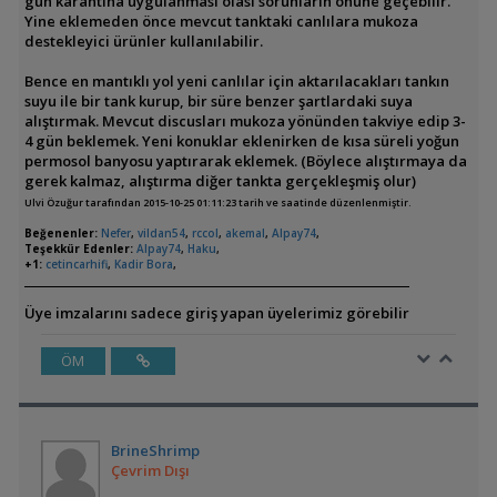
gün karantina uygulanması olası sorunların önüne geçebilir.
Yine eklemeden önce mevcut tanktaki canlılara mukoza
destekleyici ürünler kullanılabilir.
Bence en mantıklı yol yeni canlılar için aktarılacakları tankın
suyu ile bir tank kurup, bir süre benzer şartlardaki suya
alıştırmak. Mevcut discusları mukoza yönünden takviye edip 3-
4 gün beklemek. Yeni konuklar eklenirken de kısa süreli yoğun
permosol banyosu yaptırarak eklemek. (Böylece alıştırmaya da
gerek kalmaz, alıştırma diğer tankta gerçekleşmiş olur)
Ulvi Özuğur tarafından 2015-10-25 01:11:23 tarih ve saatinde düzenlenmiştir.
Beğenenler:
Nefer
,
vildan54
,
rccol
,
akemal
,
Alpay74
,
Teşekkür Edenler:
Alpay74
,
Haku
,
+1:
cetincarhifi
,
Kadir Bora
,
Üye imzalarını sadece giriş yapan üyelerimiz görebilir
ÖM
BrineShrimp
Çevrim Dışı