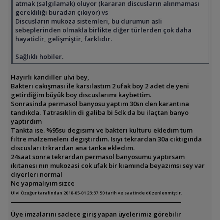
atmak (salgılamak) oluyor (kararan discusların alınmaması
gerekliliği buradan çıkıyor) vs
Discusların mukoza sistemleri, bu durumun asli
sebeplerinden olmakla birlikte diğer türlerden çok daha
hayatidir, gelişmiştir, farklıdır.
Sağlıklı hobiler.
Hayırlı kandiller ulvi bey,
Bakterı cakışması ile karsılastım 2 ufak boy 2 adet de yeni
getirdiğim büyük boy dıscuslarımı kaybettim.
Sonrasinda permasol banyosu yaptım 30sn den karantına
tandıkda. Tatrasıklin di galiba bi 5dk da bu ilaçtan banyo
yaptırdım
Tankta ise. %95su degısımı ve bakterı kulturu ekledım tum
fıltre malzemelenı degıştırdım. Isıyı tekrardan 30a cıktıgında
dıscusları trkrardan ana tanka ekledım.
24saat sonra tekrardan permasol banyosumu yaptırsam
ıkıtanesı nın mukozasi cok ufak bir kıamında beyazımsı sey var
dıyerlerı normal
Ne yapmalıyım sizce
Ulvi Özuğur tarafından 2018-05-01 23:37:50 tarih ve saatinde düzenlenmiştir.
Üye imzalarını sadece giriş yapan üyelerimiz görebilir