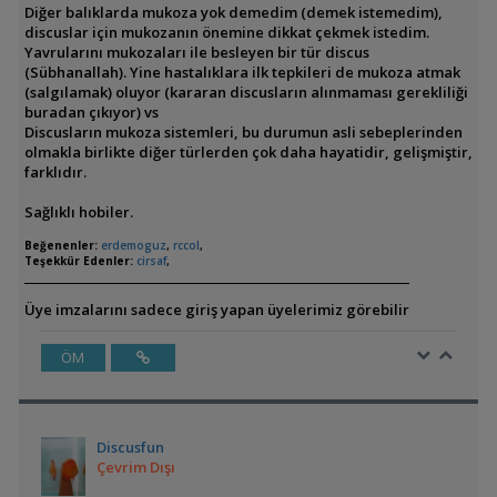
Diğer balıklarda mukoza yok demedim (demek istemedim),
discuslar için mukozanın önemine dikkat çekmek istedim.
Yavrularını mukozaları ile besleyen bir tür discus
(Sübhanallah). Yine hastalıklara ilk tepkileri de mukoza atmak
(salgılamak) oluyor (kararan discusların alınmaması gerekliliği
buradan çıkıyor) vs
Discusların mukoza sistemleri, bu durumun asli sebeplerinden
olmakla birlikte diğer türlerden çok daha hayatidir, gelişmiştir,
farklıdır.
Sağlıklı hobiler.
Beğenenler:
erdemoguz
,
rccol
,
Teşekkür Edenler:
cirsaf
,
Üye imzalarını sadece giriş yapan üyelerimiz görebilir
ÖM
Discusfun
Çevrim Dışı