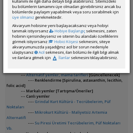
buradasınız]
kullanımı ile ilgili daha detaylı bilgi alabilirsiniz. Sitemizdeki
-
Discus Bakımı
bu bölümlerin tamamını üye olmadan görebilirsiniz ancak bu
--
Tank seçimi ve maliyetler
bölümlerde paylaşım yapabilmek veya soru sorabilmek için
--
Filtrasyon
üye olmanız
gerekmektedir.
---
Biyolojik döngü [Temel - Ne nedir, değerler vb]
Akvaryum hobisine yeni başlayacaksanız veya hobiyi
---
Filtre malzemelerini ucuza temin
tanımak istiyorsanız
Hobiye Başlangıç
sekmesini, zaten
etmek
[Güncellenecek]
hobinin içerisindeyseniz ve sitenin bu alandaki özelliklerini
--- Markalı filtre malzemeleri
görmek istiyorsanız
Hobici Köşesi
sekmesini, siteye
---
İleri filtrasyon
[Modern ve yeni sistemler,
akvaryumunuzda yaşadığınız acil bir sorun nedeniyle
yabancı
dilden çeviriler, videolar vb.]
ulaştıysanız
Acil
sekmesini, ilan bölümü ile ilgili bilgi almak
---- Alternatif filtrasyonlar [Öneriler/Tartışma]
ve ilanlara gitmek için
İlanlar
sekmesini tıklayabilirsiniz.
--
Yemleme ve yem yedirme
---
İç parazit önlem ve tedavi
yöntemleri
[Güncellenecek]
---
Alternatif yemler, mama tarifleri
[Güncellenecek]
---- Renklendirme [Spirulina, astaxanthin, lecithin,
folic acid]
--- Markalı yemler [Tartışma/Öneriler]
--- Canlı yemler
----
Grindal Kurt Kültürü - Tecrübelerim, Püf
Noktaları
----
Mikrokurt Kültürü - Maliyetsiz Artemia
Alternatifi
----
Su Piresi Üretimi Tecrübelerim, Püf Noktaları
Vb.