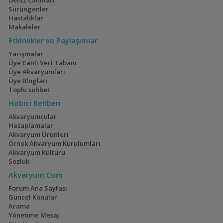
Deniz Canlıları
Sürüngenler
Hastalıklar
Makaleler
Etkinlikler ve Paylaşımlar
Yarışmalar
Üye Canlı Veri Tabanı
Üye Akvaryumları
Üye Blogları
Toplu sohbet
Hobici Rehberi
Akvaryumcular
Hesaplamalar
Akvaryum Ürünleri
Örnek Akvaryum Kurulumları
Akvaryum Kültürü
Sözlük
Akvaryum.Com
Forum Ana Sayfası
Güncel Konular
Arama
Yönetime Mesaj