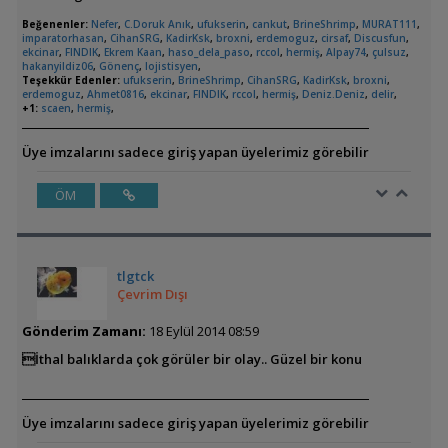
Beğenenler:
Nefer
,
C.Doruk Anık
,
ufukserin
,
cankut
,
BrineShrimp
,
MURAT111
,
imparatorhasan
,
CihanSRG
,
KadirKsk
,
broxni
,
erdemoguz
,
cirsaf
,
Discusfun
,
ekcinar
,
FINDIK
,
Ekrem Kaan
,
haso_dela_paso
,
rccol
,
hermiş
,
Alpay74
,
çulsuz
,
hakanyildiz06
,
Gönenç
,
lojistisyen
,
Teşekkür Edenler:
ufukserin
,
BrineShrimp
,
CihanSRG
,
KadirKsk
,
broxni
,
erdemoguz
,
Ahmet0816
,
ekcinar
,
FINDIK
,
rccol
,
hermiş
,
Deniz.Deniz
,
delir
,
+1:
scaen
,
hermiş
,
Üye imzalarını sadece giriş yapan üyelerimiz görebilir
ÖM
tlgtck
Çevrim Dışı
Gönderim Zamanı:
18 Eylül 2014 08:59
İthal balıklarda çok görüler bir olay.. Güzel bir konu
Üye imzalarını sadece giriş yapan üyelerimiz görebilir