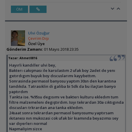
ÖM
Ulvi Özuğur
Çevrim Dışı
Özel Üye
Gönderim Zamanı:
01 Mayıs 2018 23:35
Yazar:
Ahmet0816
Hayırli kandıller ulvi bey,
Bakterı cakışması ile karsılastım 2 ufak boy 2adet de yenı
getırdıgım buyuk boy dıscuslarımı kayybettım.
Sonrasinda permasol banyosu yaptım 30sn den karantına
tandıkda. Tatrasıklin di galiba bi 5dk da bu ilaçtan banyo
yaptırdım
Tankta ise. %95su degısımı ve bakterı kulturu ekledım tum
fıltre malzemelenı degıştırdım. Isıyı tekrardan 30a cıktıgında
dıscusları trkrardan ana tanka ekledım.
24saat sonra tekrardan permasol banyosumu yaptırsam
ıkıtanesı nın mukozasi cok ufak bir kıamında beyazımsı sey
var dıyerlerı normal
Napmaliyim sizce