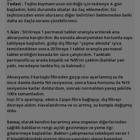
Tedavi ;
Teşhis koymam uzun sürdüğü için tedaviye 4. gün
başladım, kötü durumda olsalar da ilaç eklemedim. Siz
teşhisinizden emin olursanız diğer belirtileri beklemeden belki
daha az ilaçla sorunu çözebilirsiniz.
1.Gün ;
50 litreye 1 permasol tablet oranıyla eriterek ana
akvaryuma karıştırdım. Bu esnada akvaryumdan hortumla suyu
tahliyeye başladım, gidip dış filtreyi "çeşme altında" iyice
temizlendikten sonra 20 litreye 1 tablet oranıyla permasol
tablet erittiğim kovada bir süre çalıştırdım. Tanktaki
permasollü su arada boşaldı ve
%95'ini çektim (balıklar yan
yattı, neredeyse tankta hiç su kalmadı.)
Akvaryumu 3 kartuşlu filtreden geçip ısısı ayarlanmış su ile
önce damla damla %5 seviyesine, sonra hava hortumu ile %15
seviyesine kadar doldurdum, sonrası normalden yavaş şekilde
100'e tamamladım.
Isıyı 31'e ayarlayıp, ekstra 2 pipo filtre bağlayıp, dış filtreyi
devreye aldım. Havalandırma ve ısı artmış, su komple değişmiş
oldu.
Sonuç
olarak kendini karartmış ama nispeten diğerlerinden
sağlıklı balıkların rengi açıldı gezinmeye ve yeme ilgi
göstermeye başladılar. Bakteri çakışmasına sebebiyet veren 1
tl büyüklüğündeki pigeon discus yavruları olayın başından