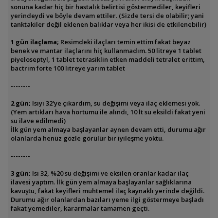
sonuna kadar hiç bir hastalık belirtisi göstermediler, keyifleri
yerindeydi ve böyle devam ettiler. (Sizde tersi de olabilir; yani
tanktakiler değil eklenen balıklar veya her ikisi de etkilenebilir)
1 gün ilaçlama;
Resimdeki ilaçları temin ettim fakat beyaz
benek ve mantar ilaçlarını hiç kullanmadım. 50 litreye 1 tablet
piyeloseptyl, 1 tablet tetrasiklin etken maddeli tetralet erittim,
bactrim forte 100 litreye yarım tablet
--------
2 gün;
Isıyı 32'ye çıkardım, su değişimi veya ilaç eklemesi yok.
(Yem artıkları hava hortumu ile alındı, 10 lt su eksildi fakat yeni
su ilave edilmedi)
İlk gün yem almaya başlayanlar aynen devam etti, durumu ağır
olanlarda henüz gözle görülür bir iyileşme yoktu.
--------
3 gün;
Isı 32, %20 su değişimi ve eksilen oranlar kadar ilaç
ilavesi yaptım. İlk gün yem almaya başlayanlar sağlıklarına
kavuştu, fakat keyifleri muhtemel ilaç kaynaklı yerinde değildi.
Durumu ağır olanlardan bazıları yeme ilgi göstermeye başladı
fakat yemediler, kararmalar tamamen geçti.