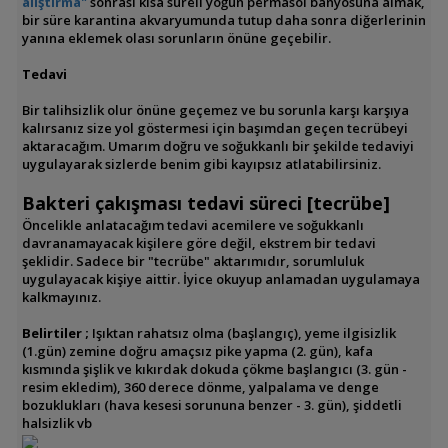
alıştırma"
sonrası kısa süreli yoğun permasol banyosuna almak,
bir süre karantina akvaryumunda tutup daha sonra diğerlerinin
yanına eklemek olası sorunların önüne geçebilir.
Tedavi
Bir talihsizlik olur önüne geçemez ve bu sorunla karşı karşıya
kalırsanız size yol göstermesi için başımdan geçen tecrübeyi
aktaracağım. Umarım
doğru ve soğukkanlı bir şekilde tedaviyi
uygulayarak sizlerde benim gibi kayıpsız atlatabilirsiniz.
Bakteri çakışması tedavi süreci [tecrübe]
Öncelikle anlatacağım tedavi acemilere ve soğukkanlı
davranamayacak kişilere göre değil, ekstrem bir tedavi
şeklidir. Sadece bir "tecrübe" aktarımıdır, sorumluluk
uygulayacak kişiye aittir. İyice okuyup anlamadan uygulamaya
kalkmayınız.
Belirtiler ;
Işıktan rahatsız olma (başlangıç), yeme ilgisizlik
(1.gün) zemine doğru amaçsız pike yapma (2. gün), kafa
kısmında şişlik ve kıkırdak dokuda çökme başlangıcı (3. gün -
resim ekledim), 360 derece dönme, yalpalama ve denge
bozuklukları (hava kesesi sorununa benzer - 3. gün), şiddetli
halsizlik vb