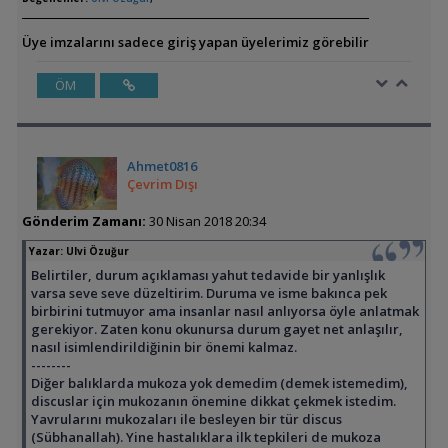
Üye imzalarını sadece giriş yapan üyelerimiz görebilir
ÖM
Ahmet0816
Çevrim Dışı
Gönderim Zamanı:
30 Nisan 2018 20:34
Yazar:
Ulvi Özuğur
Belirtiler, durum açıklaması yahut tedavide bir yanlışlık
varsa seve seve düzeltirim. Duruma ve isme bakınca pek
birbirini tutmuyor ama insanlar nasıl anlıyorsa öyle anlatmak
gerekiyor. Zaten konu okunursa durum gayet net anlaşılır,
nasıl isimlendirildiğinin bir önemi kalmaz.
--------
Diğer balıklarda mukoza yok demedim (demek istemedim),
discuslar için mukozanın önemine dikkat çekmek istedim.
Yavrularını mukozaları ile besleyen bir tür discus
(Sübhanallah). Yine hastalıklara ilk tepkileri de mukoza