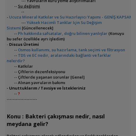
--- Yavruların kuru yeme alıştırılmaları
--
Su değişimi
--
-
Ucuza Mineral Katkılar ve Su Hazırlayıcı Yapımı - GENİŞ KAPSAML
---
Yüksek Hacimli Tanklar Için Su Değişim
Sistemi
[Güncellenecek]
--
Ph hakkında safsatalar, doğru bilinen yanlışlar
(
Konuyu
bu sefer özellikle ayrı işledim)
-
Discus Üretimi
--
Osmos kullanımı, su hazırlama, tank seçimi ve filtrasyon
--
TDS ve EC nedir, aralarındaki bağlantı ve farklar
nelerdir?
-- Katkılar
-- Çiftlerin dezenfeksiyonu
-- Çiftlerde yaşanan sorunlar [Genel]
-- Alınan yavruların bakımı
- Unuttuklarım / Tavsiye ve İstekleriniz
--
?
--------------------
Konu : Bakteri çakışması nedir, nasıl
meydana gelir?