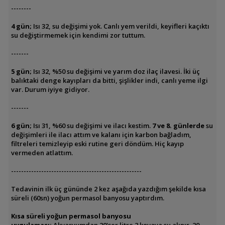
--------
4 gün;
Isı 32, su değişimi yok. Canlı yem verildi, keyifleri kaçıktı
su değiştirmemek için kendimi zor tuttum.
-------
5 gün;
Isı 32, %50 su değişimi ve yarım doz ilaç ilavesi. İki üç
balıktaki denge kayıpları da bitti, şişlikler indi, canlı yeme ilgi
var. Durum iyiye gidiyor.
-------
6 gün;
Isı 31, %60 su değişimi ve ilacı kestim.
7 ve 8. günlerde
su
değişimleri ile ilacı attım ve kalanı için karbon bağladım,
filtreleri temizleyip eski rutine geri döndüm. Hiç kayıp
vermeden atlattım.
----------------------------------------------------
Tedavinin ilk üç gününde 2 kez aşağıda yazdığım şekilde kısa
süreli (60sn) yoğun permasol banyosu yaptırdım.
Kısa süreli yoğun permasol banyosu
uygulaması:
Akvaryumdan 20'şer litre
2 kovaya
su alınır. 20