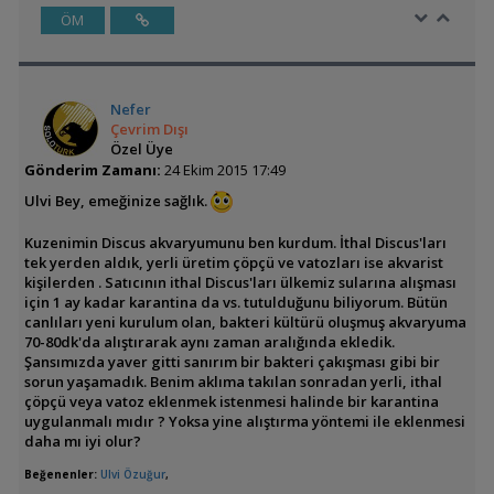
ÖM
Nefer
Çevrim Dışı
Özel Üye
Gönderim Zamanı:
24 Ekim 2015 17:49
Ulvi Bey, emeğinize sağlık.
Kuzenimin Discus akvaryumunu ben kurdum. İthal Discus'ları
tek yerden aldık, yerli üretim çöpçü ve vatozları ise akvarist
kişilerden . Satıcının ithal Discus'ları ülkemiz sularına alışması
için 1 ay kadar karantina da vs. tutulduğunu biliyorum. Bütün
canlıları yeni kurulum olan, bakteri kültürü oluşmuş akvaryuma
70-80dk'da alıştırarak aynı zaman aralığında ekledik.
Şansımızda yaver gitti sanırım bir bakteri çakışması gibi bir
sorun yaşamadık. Benim aklıma takılan sonradan yerli, ithal
çöpçü veya vatoz eklenmek istenmesi halinde bir karantina
uygulanmalı mıdır ? Yoksa yine alıştırma yöntemi ile eklenmesi
daha mı iyi olur?
Beğenenler:
Ulvi Özuğur
,