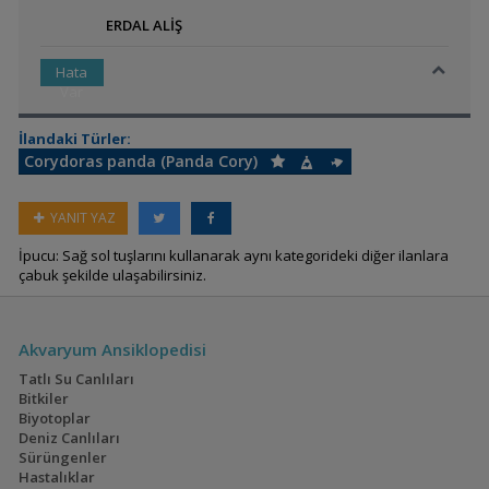
ERDAL ALİŞ
Hata
Var
İlandaki Türler:
Corydoras panda (Panda Cory)
YANIT YAZ
İpucu: Sağ sol tuşlarını kullanarak aynı kategorideki diğer ilanlara
çabuk şekilde ulaşabilirsiniz.
Akvaryum Ansiklopedisi
Tatlı Su Canlıları
Bitkiler
Biyotoplar
Deniz Canlıları
Sürüngenler
Hastalıklar