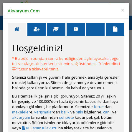
Giriş Yap
Üye Ol
×
Akvaryum.Com
Ana Menü
Toggl
naviga
Ana Sayfa
Canlı İlanları
Damızlık Tül Panda Çöpçü
Hoşgeldiniz!
Damızlık Tül Panda Çöpçü
* Bu bölüm bundan sonra kendiliğinden açılmayacaktır, eğer
ÜYENİN DİĞER İLANLARI
tekrar ulaşmak isterseniz sitenin sağ üstündeki "Yönlendirici
" tuşuna tıklayabilirsiniz.
Afra Coube
Sitemizi kullanışlı ve güvenli hale getirmek amacıyla çerezler
Satıyorum
(cookie) kullanıyoruz. Sitemizde gezinmeye devam etmeniz
halinde çerezlerin kullanımını da kabul ediyorsunuz.
Bu sitemize ilk gelişiniz gibi görünüyor. Sitemiz; 20 yılı aşkın
bir geçmişi ve 100.000'den fazla üyesinin katkısı ile damlaya
İlanın Bulunduğu Kategoriler:
Kedibalıkları
,
Tüm Canlılar
,
Tüm
damlaya göl olmuş bir platformdur. Sitemizde
forum
dan,
İlanlar
makaleler
e,
yarışmalar
dan
balık
ve
bitki
bilgilerine,
canlı
ve
<< Önceki İlan
-
Sonraki İlan >>
akvaryum
tanıtımlarından
sohbete
kadar pek çok bölüm
mevcuttur. Bölüm isimlerine tıklayarak bölümlere gidebilir
veya
Kullanım Kılavuzu
'na tıklayarak site bölümleri ve
AlisBaba