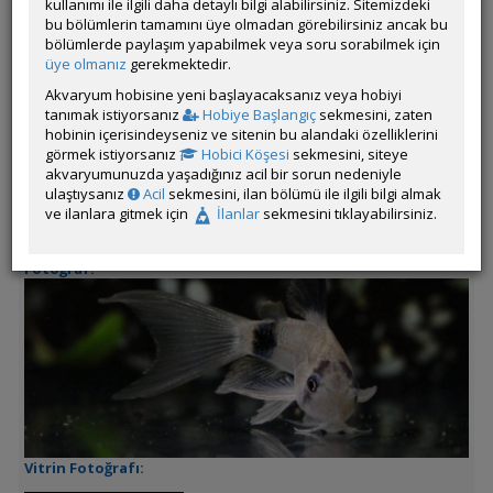
kullanımı ile ilgili daha detaylı bilgi alabilirsiniz. Sitemizdeki
Çevrim Dışı
bu bölümlerin tamamını üye olmadan görebilirsiniz ancak bu
bölümlerde paylaşım yapabilmek veya soru sorabilmek için
Son Güncelleme Zamanı:
04 Ağustos 2026 21:41
üye olmanız
gerekmektedir.
İl / İlçe / Semt:
Istanbul / Kartal / Ugurmumcu
Akvaryum hobisine yeni başlayacaksanız veya hobiyi
İrtibat Bilgileri:
05353272515
tanımak istiyorsanız
Hobiye Başlangıç
sekmesini, zaten
Nakliye ile İlgili Ek Bilgiler:
hobinin içerisindeyseniz ve sitenin bu alandaki özelliklerini
görmek istiyorsanız
Hobici Köşesi
sekmesini, siteye
Satılan Canlı:
Corydoras panda tül kuyruk (Panda Cory)
akvaryumunuzda yaşadığınız acil bir sorun nedeniyle
Adet Fiyatı:
300tl
ulaştıysanız
Acil
sekmesini, ilan bölümü ile ilgili bilgi almak
Adedi:
20 adet
ve ilanlara gitmek için
İlanlar
sekmesini tıklayabilirsiniz.
Boyu:
Damızlık
Diğer Ek Bilgiler:
Fotoğraf:
Vitrin Fotoğrafı: