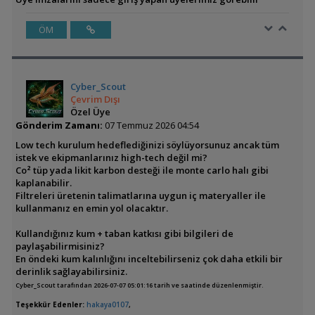
ÖM
Cyber_Scout
Çevrim Dışı
Özel Üye
Gönderim Zamanı:
07 Temmuz 2026 04:54
Low tech kurulum hedeflediğinizi söylüyorsunuz ancak tüm
istek ve ekipmanlarınız high-tech değil mi?
Co² tüp yada likit karbon desteği ile monte carlo halı gibi
kaplanabilir.
Filtreleri üretenin talimatlarına uygun iç materyaller ile
kullanmanız en emin yol olacaktır.
Kullandığınız kum + taban katkısı gibi bilgileri de
paylaşabilirmisiniz?
En öndeki kum kalınlığını inceltebilirseniz çok daha etkili bir
derinlik sağlayabilirsiniz.
Cyber_Scout tarafından 2026-07-07 05:01:16 tarih ve saatinde düzenlenmiştir.
Teşekkür Edenler:
hakaya0107
,