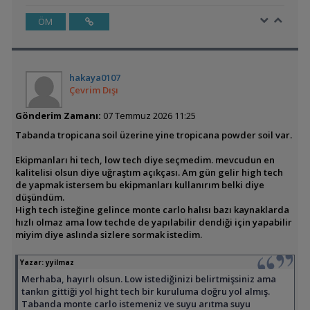
ÖM
hakaya0107
Çevrim Dışı
Gönderim Zamanı:
07 Temmuz 2026 11:25
Tabanda tropicana soil üzerine yine tropicana powder soil var.
Ekipmanları hi tech, low tech diye seçmedim. mevcudun en
kalitelisi olsun diye uğraştım açıkçası. Am gün gelir high tech
de yapmak istersem bu ekipmanları kullanırım belki diye
düşündüm.
High tech isteğine gelince monte carlo halısı bazı kaynaklarda
hızlı olmaz ama low techde de yapılabilir dendiği için yapabilir
miyim diye aslında sizlere sormak istedim.
Yazar:
yyiImaz
Merhaba, hayırlı olsun. Low istediğinizi belirtmişsiniz ama
tankın gittiği yol hight tech bir kuruluma doğru yol almış.
Tabanda monte carlo istemeniz ve suyu arıtma suyu