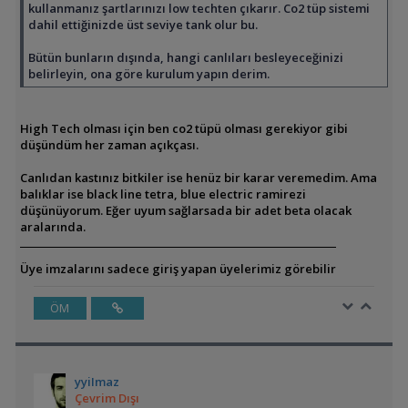
kullanmanız şartlarınızı low techten çıkarır. Co2 tüp sistemi
dahil ettiğinizde üst seviye tank olur bu.
Bütün bunların dışında, hangi canlıları besleyeceğinizi
belirleyin, ona göre kurulum yapın derim.
High Tech olması için ben co2 tüpü olması gerekiyor gibi
düşündüm her zaman açıkçası.
Canlıdan kastınız bitkiler ise henüz bir karar veremedim. Ama
balıklar ise black line tetra, blue electric ramirezi
düşünüyorum. Eğer uyum sağlarsada bir adet beta olacak
aralarında.
Üye imzalarını sadece giriş yapan üyelerimiz görebilir
ÖM
yyiImaz
Çevrim Dışı