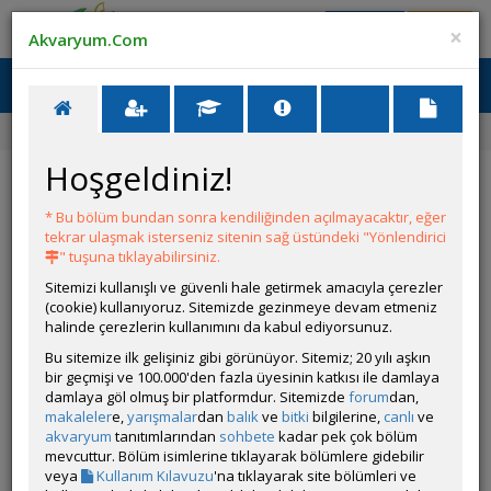
Giriş Yap
Üye Ol
×
Akvaryum.Com
Ana Menü
Toggl
naviga
Forum
Aydınlatma
Işık Seçimi
Hoşgeldiniz!
Işık Seçimi
* Bu bölüm bundan sonra kendiliğinden açılmayacaktır, eğer
YANIT YAZ
tekrar ulaşmak isterseniz sitenin sağ üstündeki "Yönlendirici
" tuşuna tıklayabilirsiniz.
Sitemizi kullanışlı ve güvenli hale getirmek amacıyla çerezler
hakaya0107
(cookie) kullanıyoruz. Sitemizde gezinmeye devam etmeniz
Çevrim Dışı
halinde çerezlerin kullanımını da kabul ediyorsunuz.
Gönderim Zamanı:
Bu sitemize ilk gelişiniz gibi görünüyor. Sitemiz; 20 yılı aşkın
06 Temmuz 2026 20:36
bir geçmişi ve 100.000'den fazla üyesinin katkısı ile damlaya
damlaya göl olmuş bir platformdur. Sitemizde
forum
dan,
makaleler
e,
yarışmalar
dan
balık
ve
bitki
bilgilerine,
canlı
ve
akvaryum
tanıtımlarından
sohbete
kadar pek çok bölüm
mevcuttur. Bölüm isimlerine tıklayarak bölümlere gidebilir
veya
Kullanım Kılavuzu
'na tıklayarak site bölümleri ve