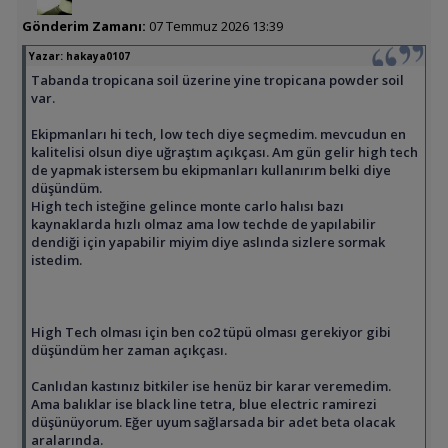
Gönderim Zamanı:
07 Temmuz 2026 13:39
Yazar:
hakaya0107
Tabanda tropicana soil üzerine yine tropicana powder soil
var.
Ekipmanları hi tech, low tech diye seçmedim. mevcudun en
kalitelisi olsun diye uğraştım açıkçası. Am gün gelir high tech
de yapmak istersem bu ekipmanları kullanırım belki diye
düşündüm.
High tech isteğine gelince monte carlo halısı bazı
kaynaklarda hızlı olmaz ama low techde de yapılabilir
dendiği için yapabilir miyim diye aslında sizlere sormak
istedim.
High Tech olması için ben co2 tüpü olması gerekiyor gibi
düşündüm her zaman açıkçası.
Canlıdan kastınız bitkiler ise henüz bir karar veremedim.
Ama balıklar ise black line tetra, blue electric ramirezi
düşünüyorum. Eğer uyum sağlarsada bir adet beta olacak
aralarında.