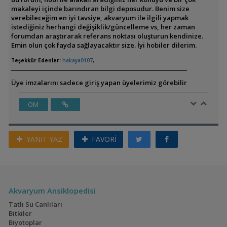
makaleyi içinde barındıran bilgi deposudur. Benim size
verebileceğim en iyi tavsiye, akvaryum ile ilgili yapmak
istediğiniz herhangi değişiklik/güncelleme vs, her zaman
forumdan araştırarak referans noktası oluşturun kendinize.
Emin olun çok fayda sağlayacaktır size. İyi hobiler dilerim.
Teşekkür Edenler:
hakaya0107
,
Üye imzalarını sadece giriş yapan üyelerimiz görebilir
ÖM
YANIT YAZ
FAVORİ
Akvaryum Ansiklopedisi
Tatlı Su Canlıları
Bitkiler
Biyotoplar