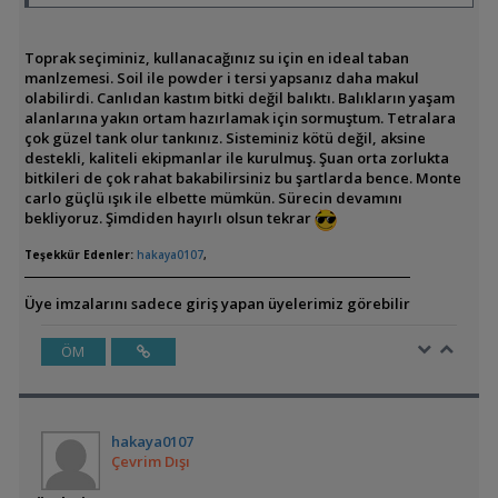
Toprak seçiminiz, kullanacağınız su için en ideal taban
manlzemesi. Soil ile powder i tersi yapsanız daha makul
olabilirdi. Canlıdan kastım bitki değil balıktı. Balıkların yaşam
alanlarına yakın ortam hazırlamak için sormuştum. Tetralara
çok güzel tank olur tankınız. Sisteminiz kötü değil, aksine
destekli, kaliteli ekipmanlar ile kurulmuş. Şuan orta zorlukta
bitkileri de çok rahat bakabilirsiniz bu şartlarda bence. Monte
carlo güçlü ışık ile elbette mümkün. Sürecin devamını
bekliyoruz. Şimdiden hayırlı olsun tekrar
Teşekkür Edenler:
hakaya0107
,
Üye imzalarını sadece giriş yapan üyelerimiz görebilir
ÖM
hakaya0107
Çevrim Dışı