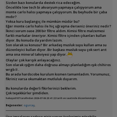
Sizden bazı konularda destek rica edeceğim.
Öncelikle low tech bi akvaryum yapmaya çalışıyorum ama
monte carlo halısı yapmaya çalışıyorum. Bu beyhude bir çaba
mıdır?
Yoksa kuru başlangıç ile mümkün müdür bu?
Eğer monte carlo halısı ile hiç uğraşma derseniz öneriniz nedir?
İkinci sorum oase 200 bir filtre aldım. Kimisi filtre malzemesi
farklı markalar öneriyor. Kimisi filtre içinden çıkanları kullan
diyor. Bu konuda da yardım lazım.
Son olarak su konusu? Bir arkadaş musluk suyu kullan ama su
düzenleyici kullan diyor. Bir başkası musluk suyu çok sert arıt
ama ona mineral takviyesi yap diyor.
Olaylar çok karışık anlayacağınız.
Son olarak ışığım daha doğrusu almayı planladığım ışık chihiros
wrgb II .
Bu arada hardscobe kurulum kısmen tamamladım. Yorumunuz,
fikriniz varsa okumaktan mutluluk duyarım.
Bu konularda değerli fikirlerinizi beklerim.
Çok teşekkürler şimdiden.
hakaya0107 tarafından 2026-07-06 20:41:22 tarih ve saatinde düzenlenmiştir.
Beğenenler:
ogurcay
,
Üye imzalarını sadece giriş yapan üyelerimiz görebilir