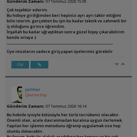
Gönderim Zamanı:
07 Temmuz 2026 15:05
Çok teşekkür ederim.
Bu hobiye girdiğimden beri hepinizi ayrı ayrı taktir ettiğimi
bilin isterim. gerçekten bu işin bu kadar teknik ve zahmetli bir
iş olduğunu girince öğrendim.
İnşallah bu kadar uğraştıktan sonra güzel bişey çıkarabilirim
bende ortaya :)
Üye imzalarını sadece giriş yapan üyelerimiz görebilir
ÖM
yyiImaz
Çevrim Dışı
Gönderim Zamanı:
07 Temmuz 2026 16:14
Bu hobide iyisiyle kötüsüyle her türlü tecrübeniz olacaktır.
Önemli olan, acele davranmadan kuralına uygun ilerlemek.
Yapılan her işlemin metodunu öğrenip uygulamak size hep
olumlu dönecektir.
Bu forum, hobi ile alakalı aradığınız her konuyu ve bir çok