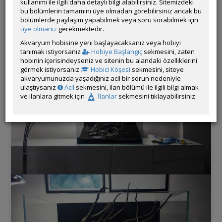
kullanımı ile ilgili daha detaylı bilgi alabilirsiniz. Sitemizdeki
bu bölümlerin tamamını üye olmadan görebilirsiniz ancak bu
bölümlerde paylaşım yapabilmek veya soru sorabilmek için
üye olmanız
gerekmektedir.
Akvaryum hobisine yeni başlayacaksanız veya hobiyi
tanımak istiyorsanız
Hobiye Başlangıç
sekmesini, zaten
hobinin içerisindeyseniz ve sitenin bu alandaki özelliklerini
görmek istiyorsanız
Hobici Köşesi
sekmesini, siteye
akvaryumunuzda yaşadığınız acil bir sorun nedeniyle
ulaştıysanız
Acil
sekmesini, ilan bölümü ile ilgili bilgi almak
ve ilanlara gitmek için
İlanlar
sekmesini tıklayabilirsiniz.