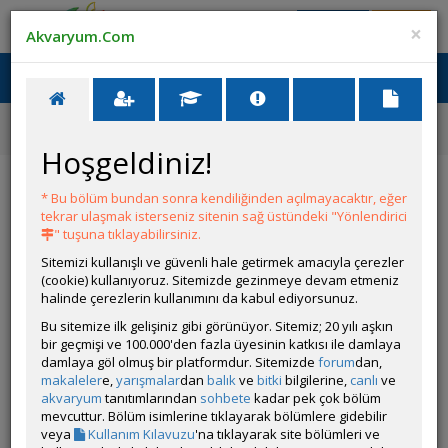
Giriş Yap
Üye Ol
×
Akvaryum.Com
Ana Menü
Toggl
naviga
Forum
Yeni Üye Forumu
Kadides Akvaryumumda Planarya
Hoşgeldiniz!
Kadides Akvaryumumda Planarya
* Bu bölüm bundan sonra kendiliğinden açılmayacaktır, eğer
tekrar ulaşmak isterseniz sitenin sağ üstündeki "Yönlendirici
YANIT YAZ
" tuşuna tıklayabilirsiniz.
Sitemizi kullanışlı ve güvenli hale getirmek amacıyla çerezler
(cookie) kullanıyoruz. Sitemizde gezinmeye devam etmeniz
Reccel
halinde çerezlerin kullanımını da kabul ediyorsunuz.
Çevrim Dışı
Bu sitemize ilk gelişiniz gibi görünüyor. Sitemiz; 20 yılı aşkın
Gönderim Zamanı:
bir geçmişi ve 100.000'den fazla üyesinin katkısı ile damlaya
29 Haziran 2026 09:16
damlaya göl olmuş bir platformdur. Sitemizde
forum
dan,
Merhaba 10 günlük karides akvaryum da parazit gibi suda
makaleler
e,
yarışmalar
dan
balık
ve
bitki
bilgilerine,
canlı
ve
kıvrılarak yüzen şeyler gördüm aktif toprak kullanıyorum ve
akvaryum
tanıtımlarından
sohbete
kadar pek çok bölüm
bitki mini parvula hobiye yeni başladım ne yapmam gerekiyor
mevcuttur. Bölüm isimlerine tıklayarak bölümlere gidebilir
veya
Kullanım Kılavuzu
'na tıklayarak site bölümleri ve