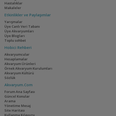
Hastalıklar
Makaleler
Etkinlikler ve Paylaşımlar
Yarışmalar
Üye Canlı Veri Tabanı
Üye Akvaryumları
Üye Blogları
Toplu sohbet
Hobici Rehberi
Akvaryumcular
Hesaplamalar
Akvaryum Ürünleri
Örnek Akvaryum Kurulumları
Akvaryum Kültürü
Sözlük
Akvaryum.Com
Forum Ana Sayfası
Güncel Konular
Arama
Yönetime Mesaj
Site Haritası
Kullanma Kılavuzu