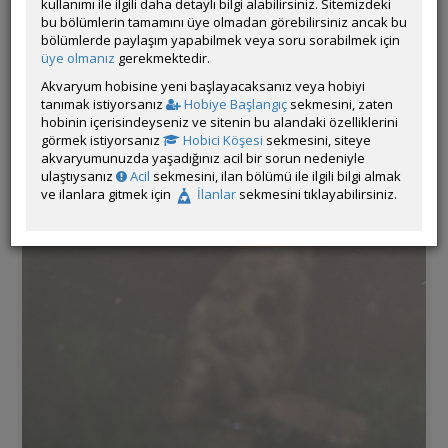
kullanımı ile ilgili daha detaylı bilgi alabilirsiniz. Sitemizdeki
bu bölümlerin tamamını üye olmadan görebilirsiniz ancak bu
bölümlerde paylaşım yapabilmek veya soru sorabilmek için
üye olmanız
gerekmektedir.
Akvaryum hobisine yeni başlayacaksanız veya hobiyi
tanımak istiyorsanız
Hobiye Başlangıç
sekmesini, zaten
hobinin içerisindeyseniz ve sitenin bu alandaki özelliklerini
görmek istiyorsanız
Hobici Köşesi
sekmesini, siteye
akvaryumunuzda yaşadığınız acil bir sorun nedeniyle
ulaştıysanız
Acil
sekmesini, ilan bölümü ile ilgili bilgi almak
ve ilanlara gitmek için
İlanlar
sekmesini tıklayabilirsiniz.