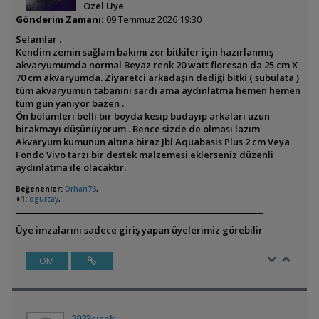
Özel Üye
Gönderim Zamanı:
09 Temmuz 2026 19:30
Selamlar .
Kendim zemin sağlam bakımı zor bitkiler için hazırlanmış
akvaryumumda normal Beyaz renk 20 watt floresan da 25 cm X
70 cm akvaryumda. Ziyaretci arkadaşın dediği bitki ( subulata )
tüm akvaryumun tabanını sardı ama aydınlatma hemen hemen
tüm gün yanıyor bazen .
Ön bölümleri belli bir boyda kesip budayıp arkaları uzun
birakmayı düşünüyorum . Bence sizde de olması lazım
Akvaryum kumunun altına biraz Jbl Aquabasis Plus 2 cm Veya
Fondo Vivo tarzı bir destek malzemesi eklerseniz düzenli
aydınlatma ile olacaktır.
Beğenenler:
Orhan76
,
+1:
ogurcay
,
Üye imzalarını sadece giriş yapan üyelerimiz görebilir
ÖM
2023çiçek