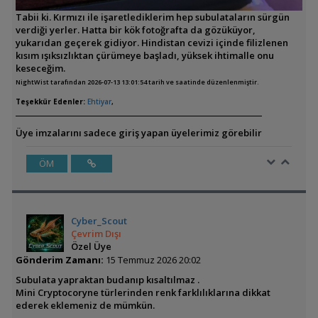
Tabii ki. Kırmızı ile işaretlediklerim hep subulataların sürgün
verdiği yerler. Hatta bir kök fotoğrafta da gözüküyor,
yukarıdan geçerek gidiyor. Hindistan cevizi içinde filizlenen
kısım ışıksızlıktan çürümeye başladı, yüksek ihtimalle onu
keseceğim.
NightWist tarafından 2026-07-13 13:01:54 tarih ve saatinde düzenlenmiştir.
Teşekkür Edenler:
Ehtiyar
,
Üye imzalarını sadece giriş yapan üyelerimiz görebilir
ÖM
Cyber_Scout
Çevrim Dışı
Özel Üye
Gönderim Zamanı:
15 Temmuz 2026 20:02
Subulata yapraktan budanıp kısaltılmaz .
Mini Cryptocoryne türlerinden renk farklılıklarına dikkat
ederek eklemeniz de mümkün.