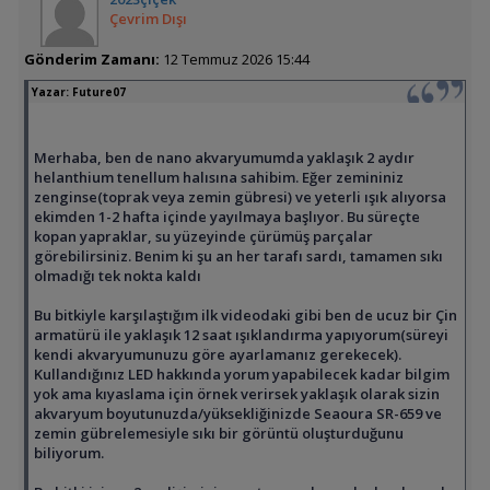
Çevrim Dışı
Gönderim Zamanı:
12 Temmuz 2026 15:44
Yazar:
Future07
Merhaba, ben de nano akvaryumumda yaklaşık 2 aydır
helanthium tenellum halısına sahibim. Eğer zemininiz
zenginse(toprak veya zemin gübresi) ve yeterli ışık alıyorsa
ekimden 1-2 hafta içinde yayılmaya başlıyor. Bu süreçte
kopan yapraklar, su yüzeyinde çürümüş parçalar
görebilirsiniz. Benim ki şu an her tarafı sardı, tamamen sıkı
olmadığı tek nokta kaldı
Bu bitkiyle karşılaştığım ilk videodaki gibi ben de ucuz bir Çin
armatürü ile yaklaşık 12 saat ışıklandırma yapıyorum(süreyi
kendi akvaryumunuzu göre ayarlamanız gerekecek).
Kullandığınız LED hakkında yorum yapabilecek kadar bilgim
yok ama kıyaslama için örnek verirsek yaklaşık olarak sizin
akvaryum boyutunuzda/yüksekliğinizde Seaoura SR-659 ve
zemin gübrelemesiyle sıkı bir görüntü oluşturduğunu
biliyorum.