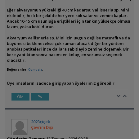
Eğer akvaryumun yüksekliği 40 cm kadarsa; Vallisneria sp. Mini
ekilebilir, hızlı bir şekilde her yere kök salar ve zemini kaplar.
Ancak 10-15 cm uzunluğa eriştikleri için tankın yüksekçe olması
lazım, yoksa kötü durur.
Akvaryum Vallisneria sp. Mini için uygun değilse masraflı ya da
büyümesi beklenecekse çok zaman alacak diğer bir yöntem
anubias petiteleri ince dallara sabitleyip zemine döşemek. Bir
kere yaptıktan sonra bakımı en kolay, en sorunsuz seçenek
olacaktır.
Beğenenler:
Ozmoziz
,
Üye imzalarını sadece giriş yapan üyelerimiz görebilir
ÖM
2023çiçek
Çevrim Dışı
Gönderim Zamanı:
13 Temmuz 2026 00:38