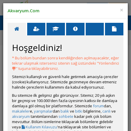
Giriş Yap
Üye Ol
×
Akvaryum.Com
Ana Menü
Toggl
naviga
Forum
Bitki Türleri ve Bakımı
Low-tech Akvaryum İçin Zemin Bitkisi
Hoşgeldiniz!
Low-tech Akvaryum İçin Zemin Bitkisi
* Bu bölüm bundan sonra kendiliğinden açılmayacaktır, eğer
tekrar ulaşmak isterseniz sitenin sağ üstündeki "Yönlendirici
Git
YANIT YAZ
" tuşuna tıklayabilirsiniz.
Sitemizi kullanışlı ve güvenli hale getirmek amacıyla çerezler
(cookie) kullanıyoruz. Sitemizde gezinmeye devam etmeniz
2023çiçek
halinde çerezlerin kullanımını da kabul ediyorsunuz.
Çevrim Dışı
Bu sitemize ilk gelişiniz gibi görünüyor. Sitemiz; 20 yılı aşkın
Gönderim Zamanı:
bir geçmişi ve 100.000'den fazla üyesinin katkısı ile damlaya
08 Temmuz 2026 14:56
damlaya göl olmuş bir platformdur. Sitemizde
forum
dan,
Merhaba,
makaleler
e,
yarışmalar
dan
balık
ve
bitki
bilgilerine,
canlı
ve
Akvaryum konusunda süper yeniyim. Akvaryum'um 11 haftalık.
akvaryum
tanıtımlarından
sohbete
kadar pek çok bölüm
mevcuttur. Bölüm isimlerine tıklayarak bölümlere gidebilir
- 65cm ~ 55l su kapasitesi
veya
Kullanım Kılavuzu
'na tıklayarak site bölümleri ve
- Dophin pipo filtre.