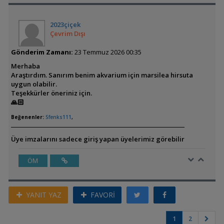
2023çiçek
Çevrim Dışı
Gönderim Zamanı:
23 Temmuz 2026 00:35
Merhaba
Araştırdım. Sanırım benim akvarium için marsilea hirsuta
uygun olabilir.
Teşekkürler öneriniz için.
🙏🏻
Beğenenler:
Sfenks111
,
Üye imzalarını sadece giriş yapan üyelerimiz görebilir
ÖM
YANIT YAZ
FAVORİ
1
2