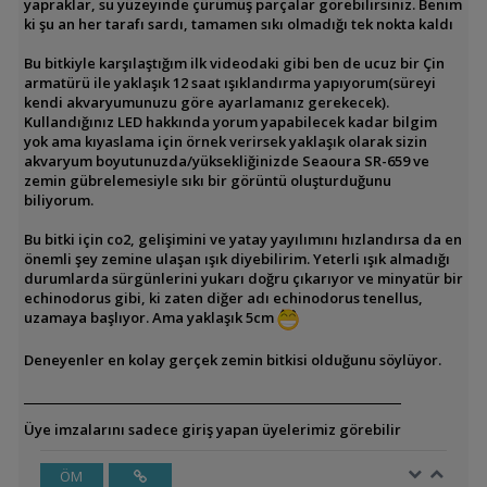
yapraklar, su yüzeyinde çürümüş parçalar görebilirsiniz. Benim
ki şu an her tarafı sardı, tamamen sıkı olmadığı tek nokta kaldı
Bu bitkiyle karşılaştığım ilk videodaki gibi ben de ucuz bir Çin
armatürü ile yaklaşık 12 saat ışıklandırma yapıyorum(süreyi
kendi akvaryumunuzu göre ayarlamanız gerekecek).
Kullandığınız LED hakkında yorum yapabilecek kadar bilgim
yok ama kıyaslama için örnek verirsek yaklaşık olarak sizin
akvaryum boyutunuzda/yüksekliğinizde Seaoura SR-659 ve
zemin gübrelemesiyle sıkı bir görüntü oluşturduğunu
biliyorum.
Bu bitki için co2, gelişimini ve yatay yayılımını hızlandırsa da en
önemli şey zemine ulaşan ışık diyebilirim. Yeterli ışık almadığı
durumlarda sürgünlerini yukarı doğru çıkarıyor ve minyatür bir
echinodorus gibi, ki zaten diğer adı echinodorus tenellus,
uzamaya başlıyor. Ama yaklaşık 5cm
Deneyenler en kolay gerçek zemin bitkisi olduğunu söylüyor.
Üye imzalarını sadece giriş yapan üyelerimiz görebilir
ÖM