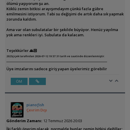
ölümü yaşıyorum şu an.
Köklü zemin bitkisi arayışımdayım çünkü fazla gübre
emilmesini istiyorum. Tabi su değişimi de artık daha sık yapmak
zorunda kaldım.
Ama var olan subulatalar bir şekilde büyüyor. Henüz yayılma
yok ama renkleri iyi. Subulata da kalacam.
Teşekkürler 🙏🏻
2023çiçek tarafından 2026-07-12 19:57:31 tarih ve saatinde düzenlenmiştir.
Üye imzalarını sadece giriş yapan üyelerimiz görebilir
ÖM
pianoƒish
Çevrim Dışı
Gönderim Zamanı:
12 Temmuz 2026 20:03
İki farklı önerim olacak, normalde bunlar zemin bitkisi değiller;