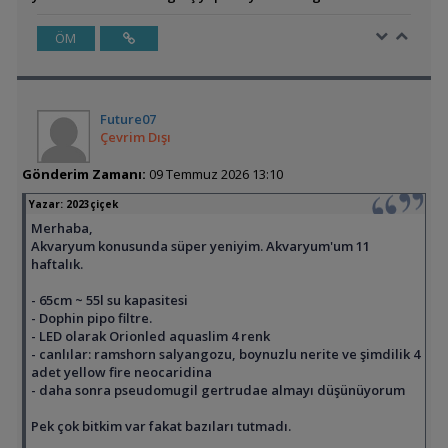
ÖM
Future07
Çevrim Dışı
Gönderim Zamanı:
09 Temmuz 2026 13:10
Yazar:
2023çiçek
Merhaba,
Akvaryum konusunda süper yeniyim. Akvaryum'um 11
haftalık.
- 65cm ~ 55l su kapasitesi
- Dophin pipo filtre.
- LED olarak Orionled aquaslim 4 renk
- canlılar: ramshorn salyangozu, boynuzlu nerite ve şimdilik 4
adet yellow fire neocaridina
- daha sonra pseudomugil gertrudae almayı düşünüyorum
Pek çok bitkim var fakat bazıları tutmadı.