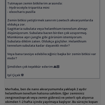
Tutmayan zemin bitkilerim arasında:
- Hydrocotyle tripartita mini
- eleocharis pusilla
Zemin bitkisi yetiştirmek sanırım Lowtech akvaryumlarda
oldukça zor.
Sagittaria subulata veya helanthium tennelum almayı
düşünüyorum. Subulata bazen birden çok uzuyormuş.
Mümkünse aşırı jungle gibi görünüm istemiyorum.
Subulata diktim zaten. Oldukça güçlüler. Helanthium
tennelum subulata kadar dayanıklı mıdır?
Veya bana tavsiye edebileceğiniz başka bir zemin bitkisi var
mıdır?
Şimdiden çok teşekkür ederim 🙏🏻
Işıl Çiçek 🌸
Merhaba, ben de nano akvaryumumda yaklaşık 2 aydır
helanthium tenellum halısına sahibim. Eğer zemininiz
zenginse(toprak veya zemin gübresi) ve yeterli ışık alıyorsa
ekimden 1-2 hafta içinde yayılmaya başlıyor. Bu süreçte kopan