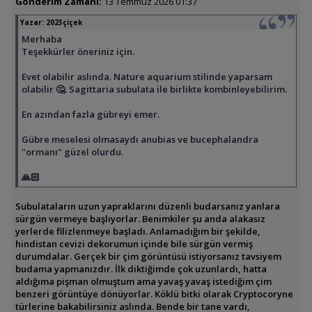
Gönderim Zamanı:
13 Temmuz 2026 01:37
Yazar:
2023çiçek
Merhaba
Teşekkürler öneriniz için.
Evet olabilir aslında. Nature aquarium stilinde yaparsam
olabilir 🤔. Sagittaria subulata ile birlikte kombinleyebilirim.
En azından fazla gübreyi emer.
Gübre meselesi olmasaydı anubias ve bucephalandra
"ormanı" güzel olurdu.
🙏🏻
Subulataların uzun yapraklarını düzenli budarsanız yanlara
sürgün vermeye başlıyorlar. Benimkiler şu anda alakasız
yerlerde filizlenmeye başladı. Anlamadığım bir şekilde,
hindistan cevizi dekorumun içinde bile sürgün vermiş
durumdalar. Gerçek bir çim görüntüsü istiyorsanız tavsiyem
budama yapmanızdır. İlk diktiğimde çok uzunlardı, hatta
aldığıma pişman olmuştum ama yavaş yavaş istediğim çim
benzeri görüntüye dönüyorlar. Köklü bitki olarak Cryptocoryne
türlerine bakabilirsiniz aslında. Bende bir tane vardı,