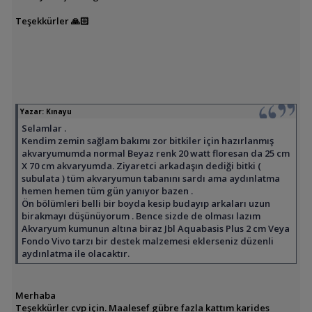
Teşekkürler 🙏🏻
Yazar:
Kınayu
Selamlar .
Kendim zemin sağlam bakımı zor bitkiler için hazırlanmış
akvaryumumda normal Beyaz renk 20 watt floresan da 25 cm
X 70 cm akvaryumda. Ziyaretci arkadaşın dediği bitki (
subulata ) tüm akvaryumun tabanını sardı ama aydınlatma
hemen hemen tüm gün yanıyor bazen .
Ön bölümleri belli bir boyda kesip budayıp arkaları uzun
birakmayı düşünüyorum . Bence sizde de olması lazım
Akvaryum kumunun altına biraz Jbl Aquabasis Plus 2 cm Veya
Fondo Vivo tarzı bir destek malzemesi eklerseniz düzenli
aydınlatma ile olacaktır.
Merhaba
Teşekkürler cvp için. Maalesef gübre fazla kattım karides