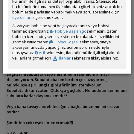
kullanımı ile ilgili daha detaylı bilgi alabilirsiniz. Sitemizdeki
- LED olarak Orionled aquaslim 4 renk
bu bölümlerin tamamını üye olmadan görebilirsiniz ancak bu
- canlılar: ramshorn salyangozu, boynuzlu nerite ve şimdilik 4
bölümlerde paylaşım yapabilmek veya soru sorabilmek için
adet yellow fire neocaridina
üye olmanız
gerekmektedir.
- daha sonra pseudomugil gertrudae almayı düşünüyorum
Akvaryum hobisine yeni başlayacaksanız veya hobiyi
Pek çok bitkim var fakat bazıları tutmadı.
tanımak istiyorsanız
Hobiye Başlangıç
sekmesini, zaten
hobinin içerisindeyseniz ve sitenin bu alandaki özelliklerini
Tutmayan zemin bitkilerim arasında:
görmek istiyorsanız
Hobici Köşesi
sekmesini, siteye
- Hydrocotyle tripartita mini
akvaryumunuzda yaşadığınız acil bir sorun nedeniyle
- eleocharis pusilla
ulaştıysanız
Acil
sekmesini, ilan bölümü ile ilgili bilgi almak
ve ilanlara gitmek için
İlanlar
sekmesini tıklayabilirsiniz.
Zemin bitkisi yetiştirmek sanırım Lowtech akvaryumlarda
oldukça zor.
Sagittaria subulata veya helanthium tennelum almayı
düşünüyorum. Subulata bazen birden çok uzuyormuş.
Mümkünse aşırı jungle gibi görünüm istemiyorum.
Subulata diktim zaten. Oldukça güçlüler. Helanthium tennelum
subulata kadar dayanıklı mıdır?
Veya bana tavsiye edebileceğiniz başka bir zemin bitkisi var
mıdır?
Şimdiden çok teşekkür ederim 🙏🏻
Işıl Çiçek 🌸