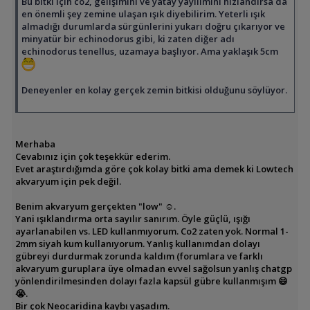
Bu bitki için co2, gelişimini ve yatay yayılımını hızlandırsa da
en önemli şey zemine ulaşan ışık diyebilirim. Yeterli ışık
almadığı durumlarda sürgünlerini yukarı doğru çıkarıyor ve
minyatür bir echinodorus gibi, ki zaten diğer adı
echinodorus tenellus, uzamaya başlıyor. Ama yaklaşık 5cm
Deneyenler en kolay gerçek zemin bitkisi olduğunu söylüyor.
Merhaba
Cevabınız için çok teşekkür ederim.
Evet araştırdığımda göre çok kolay bitki ama demek ki Lowtech
akvaryum için pek değil.
Benim akvaryum gerçekten "low" ☺️.
Yani ışıklandırma orta sayılır sanırım. Öyle güçlü, ışığı
ayarlanabilen vs. LED kullanmıyorum. Co2 zaten yok. Normal 1-
2mm siyah kum kullanıyorum. Yanlış kullanımdan dolayı
gübreyi durdurmak zorunda kaldım (forumlara ve farklı
akvaryum guruplara üye olmadan evvel sağolsun yanlış chatgp
yönlendirilmesinden dolayı fazla kapsül gübre kullanmışım 😄
😭.
Bir çok Neocaridina kaybı yaşadım.