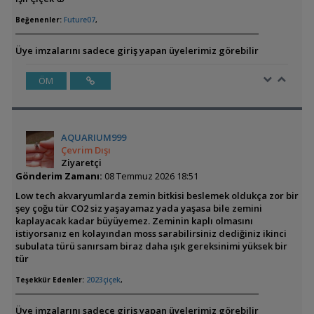
Beğenenler:
Future07
,
Üye imzalarını sadece giriş yapan üyelerimiz görebilir
ÖM
AQUARIUM999
Çevrim Dışı
Ziyaretçi
Gönderim Zamanı:
08 Temmuz 2026 18:51
Low tech akvaryumlarda zemin bitkisi beslemek oldukça zor bir
şey çoğu tür CO2 siz yaşayamaz yada yaşasa bile zemini
kaplayacak kadar büyüyemez. Zeminin kaplı olmasını
istiyorsanız en kolayından moss sarabilirsiniz dediğiniz ikinci
subulata türü sanırsam biraz daha ışık gereksinimi yüksek bir
tür
Teşekkür Edenler:
2023çiçek
,
Üye imzalarını sadece giriş yapan üyelerimiz görebilir