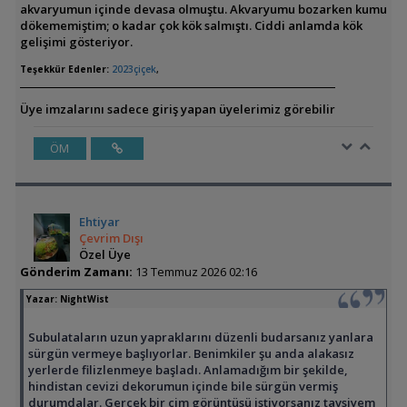
akvaryumun içinde devasa olmuştu. Akvaryumu bozarken kumu
dökememiştim; o kadar çok kök salmıştı. Ciddi anlamda kök
gelişimi gösteriyor.
Teşekkür Edenler:
2023çiçek
,
Üye imzalarını sadece giriş yapan üyelerimiz görebilir
ÖM
Ehtiyar
Çevrim Dışı
Özel Üye
Gönderim Zamanı:
13 Temmuz 2026 02:16
Yazar:
NightWist
Subulataların uzun yapraklarını düzenli budarsanız yanlara
sürgün vermeye başlıyorlar. Benimkiler şu anda alakasız
yerlerde filizlenmeye başladı. Anlamadığım bir şekilde,
hindistan cevizi dekorumun içinde bile sürgün vermiş
durumdalar. Gerçek bir çim görüntüsü istiyorsanız tavsiyem