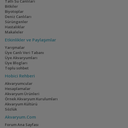
Tatlı Su Canlıları
Electric Blue Acara
160x60x60
Bitkiler
Akvaryumum
(4)
(3)
Biyotoplar
Deniz Canlıları
Sürüngenler
Hastalıklar
Makaleler
Geophagus Red
İwagumi
Etkinlikler ve Paylaşımlar
Head Tapajos
(13)
(14)
Yarışmalar
Üye Canlı Veri Tabanı
Üye Akvaryumları
Üye Blogları
Toplu sohbet
Ateşağız
40x40x40
Hobici Rehberi
(2)
(2)
Akvaryumcular
Hesaplamalar
Akvaryum Ürünleri
Örnek Akvaryum Kurulumları
Akvaryum Kültürü
Mavi Melek Karides
110 Litre Japon
Sözlük
Akvaryumu
(11)
Akvaryum.Com
Forum Ana Sayfası