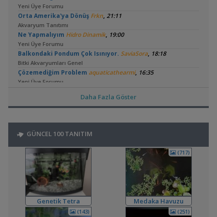
Yeni Üye Forumu
,
Orta Amerika'ya Dönüş
Frkn
21:11
Akvaryum Tanıtımı
,
Ne Yapmalıyım
Hidro Dinamik
19:00
Yeni Üye Forumu
,
Balkondaki Pondum Çok Isınıyor.
SaviaSora
18:18
Bitki Akvaryumları Genel
,
Çözemediğim Problem
aquaticathearmi
16:35
Yeni Üye Forumu
,
3'lü Kartuş + Ro Filtre Sistemi Borulaması
flanormimar
Daha Fazla Göster
15:11
Filtreleme Seçenekleri
3in1 Güney Amerika Tankları Ve Vertikal Bahçe
,
bendeniztayfun
14:42
GÜNCEL 100 TANITIM
Akvaryum Tanıtımı
,
🧿 En Güzel Fotoğraflarınızı Gösterin
bendeniztayfun
14:33
(717)
Akvaryum ve Su Altı Fotoğrafçılığı
,
Sobo 901f Ultra Viole 800 Lt
Shortbuff
11:22
Filtreleme Seçenekleri
,
200 Litre Yeni Bitkili Tankım
volkangunes
11:06
Akvaryum Tanıtımı
Genetik Tetra
Medaka Havuzu
15 Litre Akvaryumu Karides Tankına Çevirme ve Tavsiyeler
(143)
(251)
,
Durustyilan
00:25