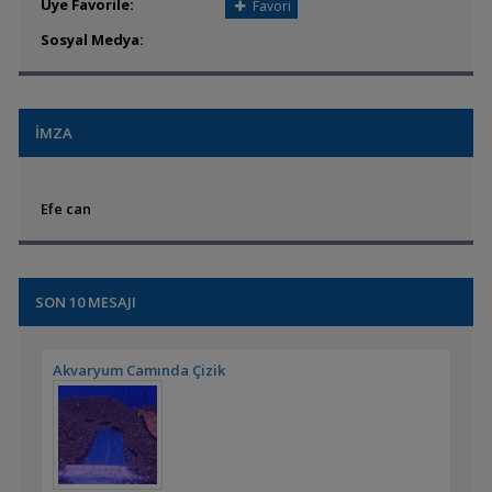
Üye Favorile:
Favori
Sosyal Medya:
İMZA
Efe can
SON 10 MESAJI
Akvaryum Camında Çizik