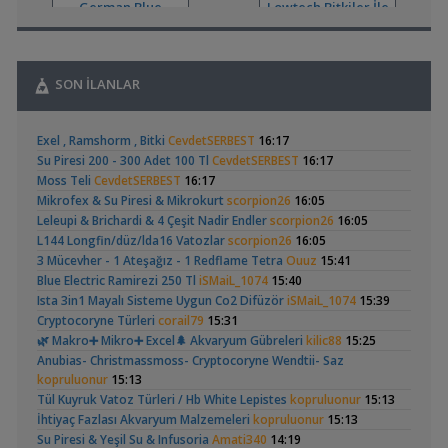
German Blue
Lowtech Bitkiler İle
Yeni Üye Forumu
Ramirezi
Hobiye Dönüş
,
👋 Yeni Gelenler Buradan Merhaba Desin
wolk23
12:03
Yeni Üye Forumu
,
Büyükşehir Belediyesi Çalışıyor,gece 3 😊
MasterChiefHakan
SON İLANLAR
10:09
Yeni Üye Forumu
,
Geophagus Red
Basit Melek Ve Cuce
Bitkili Tankda Led Kullanımı
dreamcatcherr
09:15
Exel , Ramshorm , Bitki
CevdetSERBEST
16:17
Head Üreme Süreci
Vatoz Akvaryumu
Işık CO2 ve Ekipmanlar
(41)
Su Piresi 200 - 300 Adet 100 Tl
CevdetSERBEST
16:17
Vlog
(200 Litre)
,
Dıy - Akvaryum Aydınlatması Hakkında Bilgi
Minics
01:42
Moss Teli
CevdetSERBEST
16:17
Yeni Üye Forumu
Mikrofex & Su Piresi & Mikrokurt
scorpion26
16:05
,
130 Lt 50+ Lepistes İçin8.500 Tl Bütçeli Dışfiltre
Serpent
Leleupi & Brichardi & 4 Çeşit Nadir Endler
scorpion26
16:05
00:15
L144 Longfin/düz/lda16 Vatozlar
scorpion26
16:05
Yeni Üye Forumu
Apistogramma
30x20x20 Ramshorn
3 Mücevher - 1 Ateşağız - 1 Redflame Tetra
Ouuz
15:41
,
Catappa Yetişiyorum
Rafayel
22:46
Hongsloi Çiftim Ve
Akvaryumu
(4)
(6)
Blue Electric Ramirezi 250 Tl
iSMaiL_1074
15:40
Bitki Türleri ve Bakımı
Yavruları
Ista 3in1 Mayalı Sisteme Uygun Co2 Difüzör
iSMaiL_1074
15:39
,
Akvaredden Gelen Bitkiler
Sufisu
21:48
Cryptocoryne Türleri
corail79
15:31
Bitki Türleri ve Bakımı
🌿 Makro➕️ Mikro➕ Excel🌲 Akvaryum Gübreleri
kilic88
15:25
,
30x20x20
akvaristsaglam
20:15
Anubias- Christmassmoss- Cryptocoryne Wendtii- Saz
Akvaryum Tanıtımı
Betta Antuta
Leonardit Zeminli
kopruluonur
15:13
,
Japon Balığım Yüzeyde Hava Almaya Çalışıyor
Betta_King
Akvaryum Kurulumu
(4)
Tül Kuyruk Vatoz Türleri / Hb White Lepistes
kopruluonur
15:13
18:01
İhtiyaç Fazlası Akvaryum Malzemeleri
kopruluonur
15:13
Yeni Üye Forumu
,
Karides Akvaryumu: Karideslerim Ölüyor
Su Piresi & Yeşil Su & Infusoria
Amati340
14:19
ugurbaran
17:24