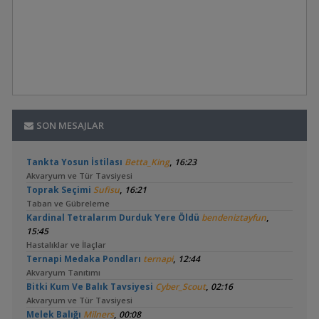
SON MESAJLAR
,
Tankta Yosun İstilası
Betta_King
16:23
Akvaryum ve Tür Tavsiyesi
,
Toprak Seçimi
Sufisu
16:21
Taban ve Gübreleme
,
Kardinal Tetralarım Durduk Yere Öldü
bendeniztayfun
15:45
Hastalıklar ve İlaçlar
,
Ternapi Medaka Pondları
ternapi
12:44
Akvaryum Tanıtımı
,
Bitki Kum Ve Balık Tavsiyesi
Cyber_Scout
02:16
Akvaryum ve Tür Tavsiyesi
,
Melek Balığı
Milners
00:08