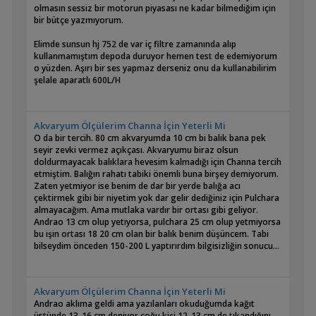
olmasın sessiz bir motorun piyasası ne kadar bilmediğim için
bir bütçe yazmıyorum.
Elimde sunsun hj 752 de var iç filtre zamanında alıp
kullanmamıştım depoda duruyor hemen test de edemiyorum
o yüzden. Aşırı bir ses yapmaz derseniz onu da kullanabilirim
şelale aparatlı 600L/H
Akvaryum Ölçülerim Channa İçin Yeterli Mi
O da bir tercih. 80 cm akvaryumda 10 cm bi balık bana pek
seyir zevki vermez açıkçası. Akvaryumu biraz olsun
doldurmayacak balıklara hevesim kalmadığı için Channa tercih
etmiştim. Balığın rahatı tabiki önemli buna birşey demiyorum.
Zaten yetmiyor ise benim de dar bir yerde balığa acı
çektirmek gibi bir niyetim yok dar gelir dediğiniz için Pulchara
almayacağım. Ama mutlaka vardır bir ortası gibi geliyor.
Andrao 13 cm olup yetiyorsa, pulchara 25 cm olup yetmiyorsa
bu işin ortası 18 20 cm olan bir balık benim düşüncem. Tabi
bilseydim önceden 150-200 L yaptırırdım bilgisizliğin sonucu...
Akvaryum Ölçülerim Channa İçin Yeterli Mi
Andrao aklıma geldi ama yazılanları okuduğumda kağıt
üstünde 13-16 cm deniyor çoğu kişi 12-13 cm de tıkandığını