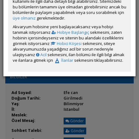
Son Ziyaret:
kullanımı ile ilgili daha detaylı bilgi alabilirsiniz. Sitemizdeki
52 dakika
önce
Toplam Mesaj:
bu bölümlerin tamamını üye olmadan görebilirsiniz ancak bu
23 [0.40 Gün Ortalaması]
Paylaşım Sayisı:
bölümlerde paylaşım yapabilmek veya soru sorabilmek için
21 (Son 6 Ay)
İlan Sayisı:
üye olmanız
gerekmektedir.
Üyenin Mesaj ve İlanlarını Gör
Akvaryum hobisine yeni başlayacaksanız veya hobiyi
tanımak istiyorsanız
Hobiye Başlangıç
sekmesini, zaten
Üyenin Açtığı Konuları Gör
hobinin içerisindeyseniz ve sitenin bu alandaki özelliklerini
görmek istiyorsanız
Hobici Köşesi
sekmesini, siteye
Üyeden ÖM Almayı Engelle
akvaryumunuzda yaşadığınız acil bir sorun nedeniyle
ulaştıysanız
Acil
sekmesini, ilan bölümü ile ilgili bilgi almak
ve ilanlara gitmek için
İlanlar
sekmesini tıklayabilirsiniz.
BİLGİLER
Ad Soyad:
Efe can
Doğum Tarihi:
Girilmedi
Yaş:
Bilinmiyor
İl:
Istanbul
Meslek:
Özel Mesaj:
Gönder
Sohbet Talebi:
Gönder