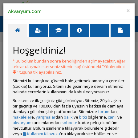
Giriş Yap
Üye Ol
×
Akvaryum.Com
Ana Menü
Toggl
naviga
Ana Sayfa
Forum
Üye Profili
Hoşgeldiniz!
ÖZELLİKLER
* Bu bölüm bundan sonra kendiliğinden açılmayacaktır, eğer
tekrar ulaşmak isterseniz sitenin sağ üstündeki "Yönlendirici
" tuşuna tıklayabilirsiniz.
Sitemizi kullanışlı ve güvenli hale getirmek amacıyla çerezler
(cookie) kullanıyoruz. Sitemizde gezinmeye devam etmeniz
halinde çerezlerin kullanımını da kabul ediyorsunuz.
Kullanıcı Adı:
Can78
Bu sitemize ilk gelişiniz gibi görünüyor. Sitemiz; 20 yılı aşkın
Kullanıcı Grubu:
Forum Üyesi
bir geçmişi ve 100.000'den fazla üyesinin katkısı ile damlaya
Geri Bildirimleri:
0 adet mevcut.
damlaya göl olmuş bir platformdur. Sitemizde
forum
dan,
Aldığı Beğeni:
2
makaleler
e,
yarışmalar
dan
balık
ve
bitki
bilgilerine,
canlı
ve
Hesap Durumu:
akvaryum
tanıtımlarından
sohbete
Aktif
kadar pek çok bölüm
Durumu:
mevcuttur. Bölüm isimlerine tıklayarak bölümlere gidebilir
Çevrim Dışı
Üyelik Tarihi:
veya
Kullanım Kılavuzu
'na tıklayarak site bölümleri ve
12 Haziran 2026 17:21