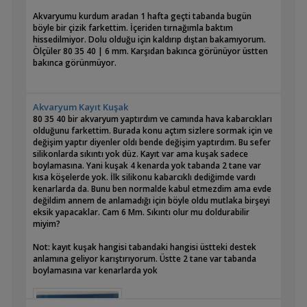
Akvaryumu kurdum aradan 1 hafta geçti tabanda bugün
böyle bir çizik farkettim. İçeriden tırnağımla baktım
hissedilmiyor. Dolu olduğu için kaldırıp dıştan bakamıyorum.
Ölçüler 80 35 40 | 6 mm. Karşıdan bakınca görünüyor üstten
bakınca görünmüyor.
Akvaryum Kayıt Kuşak
80 35 40 bir akvaryum yaptırdım ve camında hava kabarcıkları
olduğunu farkettim. Burada konu açtım sizlere sormak için ve
değişim yaptır diyenler oldı bende değişim yaptırdım. Bu sefer
silikonlarda sıkıntı yok düz. Kayıt var ama kuşak sadece
boylamasına. Yani kuşak 4 kenarda yok tabanda 2 tane var
kısa köşelerde yok. İlk silikonu kabarcıklı dediğimde vardı
kenarlarda da. Bunu ben normalde kabul etmezdim ama evde
değildim annem de anlamadığı için böyle oldu mutlaka birşeyi
eksik yapacaklar. Cam 6 Mm. Sıkıntı olur mu doldurabilir
miyim?
Not: kayıt kuşak hangisi tabandaki hangisi üstteki destek
anlamına geliyor karıştırıyorum. Üstte 2 tane var tabanda
boylamasına var kenarlarda yok