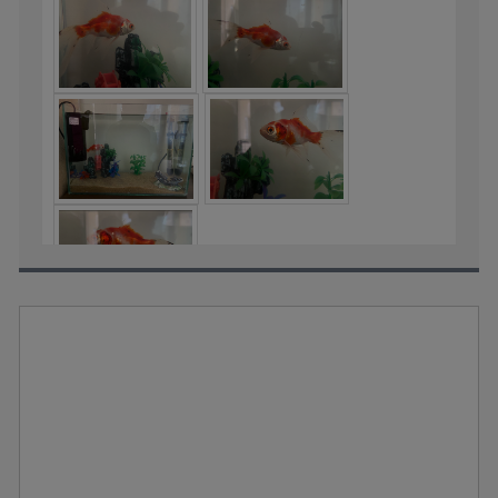
🞌 Yaklaşık 1 aydır baktığım japon balığımın derisinde
fotoğrafta görüldüğü üzere beyaz pullanma tarzı şeyler oldu.
Balık bakmaya yeni başladığım ve konuyla alakalı bir bilgim
olmadığı için petshopa gittim. Balığın beyaz benek hastalığına
yakalandığını söyleyerek metilen mavisi kullanmam
gerektiğini söyledi. 2 gün ilaç talimatına uygun şekilde
metilen mavisi kullandım. Filtre süngerini çıkardım.
Akvaryuma ısıtıcı alarak akvaryum sıcaklığını 26 dereceye
çıkardım. Daha sonra kendim araştırma yaptım bunun beyaz