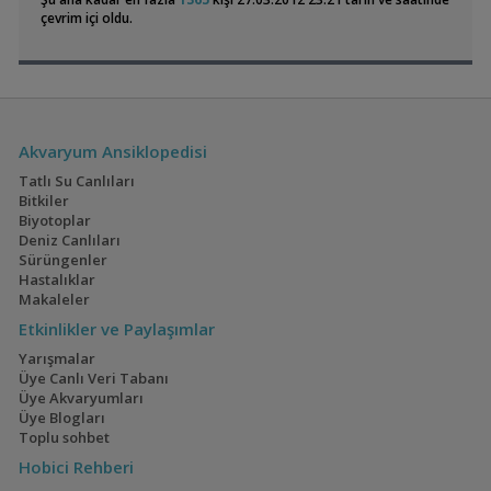
09:01
çevrim içi oldu.
Electric Blue Acara
60x40x40 Walstad
Mdf Dolap Ve Ahşap Sehpa İmalatı
GreeNWooD
08:43
(4)
(36)
Lepistes Otu
mesutt
08:41
Akvaryum Ansiklopedisi
Geophagus Red
160x60x60
Tatlı Su Canlıları
Head Tapajos
Akvaryumum
(13)
(3)
Bitkiler
Biyotoplar
Deniz Canlıları
Sürüngenler
Hastalıklar
Ateşağız
İwagumi
Makaleler
(2)
(14)
Etkinlikler ve Paylaşımlar
Yarışmalar
Üye Canlı Veri Tabanı
Üye Akvaryumları
Üye Blogları
Mavi Melek Karides
40x40x40
Toplu sohbet
(2)
Hobici Rehberi