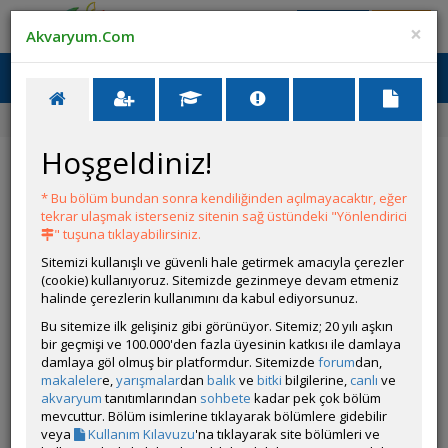
Giriş Yap
Üye Ol
×
Akvaryum.Com
Ana Menü
Toggl
naviga
Ana Sayfa
Forum
Üye Profili
Hoşgeldiniz!
ÖZELLİKLER
* Bu bölüm bundan sonra kendiliğinden açılmayacaktır, eğer
tekrar ulaşmak isterseniz sitenin sağ üstündeki "Yönlendirici
" tuşuna tıklayabilirsiniz.
Sitemizi kullanışlı ve güvenli hale getirmek amacıyla çerezler
(cookie) kullanıyoruz. Sitemizde gezinmeye devam etmeniz
halinde çerezlerin kullanımını da kabul ediyorsunuz.
Kullanıcı Adı:
SalvadorDalli
Bu sitemize ilk gelişiniz gibi görünüyor. Sitemiz; 20 yılı aşkın
Kullanıcı Grubu:
Forum Üyesi
bir geçmişi ve 100.000'den fazla üyesinin katkısı ile damlaya
Geri Bildirimleri:
0 adet mevcut.
damlaya göl olmuş bir platformdur. Sitemizde
forum
dan,
Aldığı Beğeni:
1
makaleler
e,
yarışmalar
dan
balık
ve
bitki
bilgilerine,
canlı
ve
Hesap Durumu:
akvaryum
tanıtımlarından
sohbete
Aktif
kadar pek çok bölüm
Durumu:
mevcuttur. Bölüm isimlerine tıklayarak bölümlere gidebilir
Çevrim Dışı
Üyelik Tarihi:
veya
Kullanım Kılavuzu
'na tıklayarak site bölümleri ve
03 Temmuz 2026 12:25