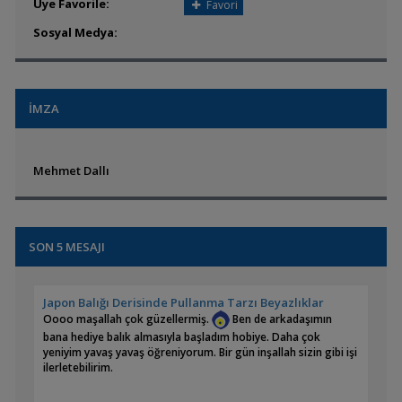
Üye Favorile:
Favori
Sosyal Medya:
İMZA
Mehmet Dallı
SON 5 MESAJI
Japon Balığı Derisinde Pullanma Tarzı Beyazlıklar
Oooo maşallah çok güzellermiş.
Ben de arkadaşımın
bana hediye balık almasıyla başladım hobiye. Daha çok
yeniyim yavaş yavaş öğreniyorum. Bir gün inşallah sizin gibi işi
ilerletebilirim.