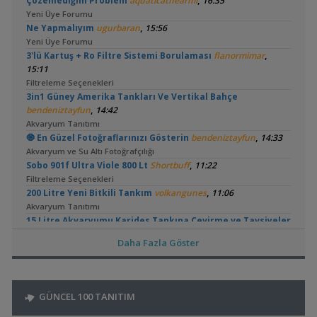
,
Çözemediğim Problem
aquaticathearmi
16:35
Yeni Üye Forumu
,
Ne Yapmalıyım
ugurbaran
15:56
Yeni Üye Forumu
,
3'lü Kartuş + Ro Filtre Sistemi Borulaması
flanormimar
15:11
Filtreleme Seçenekleri
3in1 Güney Amerika Tankları Ve Vertikal Bahçe
,
bendeniztayfun
14:42
Akvaryum Tanıtımı
,
🧿 En Güzel Fotoğraflarınızı Gösterin
bendeniztayfun
14:33
Akvaryum ve Su Altı Fotoğrafçılığı
,
Sobo 901f Ultra Viole 800 Lt
Shortbuff
11:22
Filtreleme Seçenekleri
,
200 Litre Yeni Bitkili Tankım
volkangunes
11:06
Akvaryum Tanıtımı
15 Litre Akvaryumu Karides Tankına Çevirme ve Tavsiyeler
,
Durustyilan
00:25
Daha Fazla Göster
Akvaryum ve Tür Tavsiyesi
,
Sobo Aq 907 F Dış Filtre Pervane Ve Mil
Omerdrms
00:02
Malzemeler ve Yemler Forumu
,
Sobo Aq 900 Serisi Dış Filtre
Omerdrms
23:44
GÜNCEL 100 TANITIM
Filtreleme Seçenekleri
,
Akvaryum Tasarımı
mahirbs1
23:25