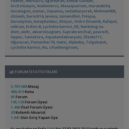
Feanor
,
mert0310
,
ugurbaran
,
Koksal Gurkan
,
100cm Ceraqua Firefly Armatür
egedin
13:24
Akvaryumum
(390)
Akvaryum Tanıtımı
Arch.Hüseyin
,
AtaDemircii
,
Mesaquarium
,
muratabi54
,
🌿 Makro➕️ Mikro➕ Excel🌲 Akvaryum Gübreleri
kilic88
13:13
,
Red Mangrove (rhizophora Mangle)
bilentungul
14:43
Ancalagon
,
ssener
,
Oquanus
,
sedatkaryurek
,
Mehmet006
,
Anubias
emregungor
12:56
sSmash
,
burock14
,
Jeveux
,
osmandbnl
,
PiAqua
,
Akvaryum Tanıtımı
Christmass Moss
emregungor
12:56
Durustyilan
,
KutayKanbur
,
Ehtiyar
,
Hidro Dinamik
,
Rafayel
,
,
Dwarf Puffer / Pea Puffer Türkiye’de Besleyenler
Future07
Eheim Biopower 240 İç Filtre
blenny
12:43
voltran
,
Erdinc.B
,
Lychshie karnizi_tlE
,
Narkolog na
14:25
Pangio Kuhli
livadi
12:31
Siamensis Alg Eater (
Küçük Bir Su
dom_awKr
,
akvaristsaglam
,
Suprabranchial
,
peace41
,
Diğer Tatlı Su Canlıları
Ful Red Lepistes
ÖĞRÜNÇ
11:56
Sae )
Birikintisi :)
layper
,
SaviaSora
,
Aqualandakvaryum
,
Sfenks111
,
(2)
,
135 Lt Akvaryum İçin Bu Canlı Sayısı Fazla Mı?
Betta_King
Exel , Ramshorm , Bitki
CevdetSERBEST
11:42
Oğuzucan
,
Pumaisher70
,
metsi
,
Alpbaba
,
TolgahanA
,
12:01
Su Piresi 200 - 300 Adet 100 Tl
CevdetSERBEST
11:42
Lychshie karnizi_iko
,
cihadtengirsen
,
Yeni Üye Forumu
Moss Teli
CevdetSERBEST
11:42
,
Betamda Kuyruk Erimesi Mi Var?
runfile
10:14
Gold Laser Corydoras (3d-6e)
Emirk
10:58
Yeni Üye Forumu
🐬˚˖𓍢✨໋ 🐋✧˚koleksiyonluk Bitkiler˚˖🐬˚✨໋ 🐋✧˚.🐟
hasancn
10:04
Panda Cory
Rummy Nose Tetra
,
Yeni Tetra Akvaryumum
Hasan117
10:08
Cam Emiş Basış ,gübre Seti 7 Parça
hasancn
10:04
Akvaryumu
FORUM İSTATİSTİKLERİ
Akvaryum Tanıtımı
(7)
High Tech Paketleri %40 İndimli Tek Paket
hasancn
10:04
,
Ternapi Küçük Bir Su Birikintisi
ternapi
01:42
Akvaryum Kumu (katışıksız Midye Kırığı Kum)
dream07
09:52
Akvaryum Tanıtımı
3,797,668
Mesaj
Caridina Serratirostris ( Ninja Karides)
dream07
09:52
408,613
Konu
Melek Çifti Yumurta Diziyor
dream07
09:52
91
Forum
Çift Kribensisler Düzenli Yavru Veren 5 Çift
dream07
09:52
Colombian Tetra
Bitkili Canlı Doğuran
145,128
Forum Üyesi
Akvaryumların İhtiyaçları
GETS34
09:39
Ve Yavru
1,466
Özel Forum Üyesi
(3)
(36)
Uygun Yerli Üretim Ivanacara Bimaculata Yavruları
flanormimar
Akvaryumum
29
Kıdemli Akvarist
09:11
1,941
Dün Giriş Yapan Üye
Dev Demasoni Kolonisi 8dişi 2 Erkek
mendos06
09:01
5 Katlı Özel Tasarım Demir Profil Akvaryum Sehbası
mendos06
Şu ana kadar en fazla
1365
kişi 27.03.2012 23:21 tarih ve saatinde