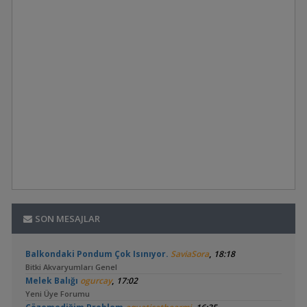
benek olmadığını düşünüyorum. Balığımın iştah problemi yok.
Gayet hareketli bir balık. Rotifish granül yem kullanıyorum.
Filtrasyon olarak şelale aparatlı iç filtre kullanıyorum. 20 litre
akvaryum kapasitem var. Sadece 1 adet japon balığı
bakıyorum. Haftada bir su değişimi ve dip çekimi yapıyorum.
Konu ile ilgili yardımcı olabilir misiniz?
SON MESAJLAR
,
Balkondaki Pondum Çok Isınıyor.
SaviaSora
18:18
Bitki Akvaryumları Genel
,
Melek Balığı
ogurcay
17:02
Yeni Üye Forumu