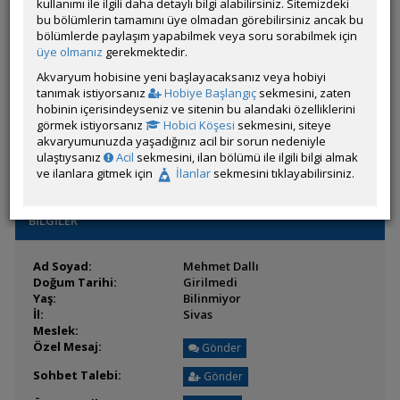
Son Ziyaret:
kullanımı ile ilgili daha detaylı bilgi alabilirsiniz. Sitemizdeki
26 Temmuz 2026 15:40
Toplam Mesaj:
bu bölümlerin tamamını üye olmadan görebilirsiniz ancak bu
5 [0.14 Gün Ortalaması]
Paylaşım Sayisı:
bölümlerde paylaşım yapabilmek veya soru sorabilmek için
5 (Son 6 Ay)
İlan Sayisı:
üye olmanız
gerekmektedir.
Üyenin Mesaj ve İlanlarını Gör
Akvaryum hobisine yeni başlayacaksanız veya hobiyi
tanımak istiyorsanız
Hobiye Başlangıç
sekmesini, zaten
Üyenin Açtığı Konuları Gör
hobinin içerisindeyseniz ve sitenin bu alandaki özelliklerini
görmek istiyorsanız
Hobici Köşesi
sekmesini, siteye
Üyeden ÖM Almayı Engelle
akvaryumunuzda yaşadığınız acil bir sorun nedeniyle
ulaştıysanız
Acil
sekmesini, ilan bölümü ile ilgili bilgi almak
ve ilanlara gitmek için
İlanlar
sekmesini tıklayabilirsiniz.
BİLGİLER
Ad Soyad:
Mehmet Dallı
Doğum Tarihi:
Girilmedi
Yaş:
Bilinmiyor
İl:
Sivas
Meslek:
Özel Mesaj:
Gönder
Sohbet Talebi:
Gönder