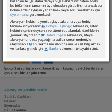
kullanımı ile ilgili daha detaylı bilgi alabilirsiniz. Sitemizdeki
bu bölümlerin tamamını üye olmadan görebilirsiniz ancak bu
bölümlerde paylaşım yapabilmek veya soru sorabilmek için
Gökhan Onaran
üye olmanız
gerekmektedir.
200 Lt bitkili karışık Lepistes,elma salyangoz...
Akvaryum hobisine yeni başlayacaksanız veya hobiyi
tanımak istiyorsanız
Hobiye Başlangıç
sekmesini, zaten
Hata
hobinin içerisindeyseniz ve sitenin bu alandaki özelliklerini
Var
görmek istiyorsanız
Hobici Köşesi
sekmesini, siteye
akvaryumunuzda yaşadığınız acil bir sorun nedeniyle
İlandaki Türler:
ulaştıysanız
Acil
sekmesini, ilan bölümü ile ilgili bilgi almak
Limnobium laevigatum
ve ilanlara gitmek için
İlanlar
sekmesini tıklayabilirsiniz.
YANIT YAZ
İpucu: Sağ sol tuşlarını kullanarak aynı kategorideki diğer ilanlara
çabuk şekilde ulaşabilirsiniz.
Akvaryum Ansiklopedisi
Tatlı Su Canlıları
Bitkiler
Biyotoplar
Deniz Canlıları