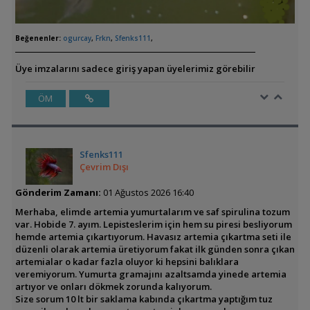
Beğenenler:
ogurcay
,
Frkn
,
Sfenks111
,
Üye imzalarını sadece giriş yapan üyelerimiz görebilir
ÖM
Sfenks111
Çevrim Dışı
Gönderim Zamanı:
01 Ağustos 2026 16:40
Merhaba, elimde artemia yumurtalarım ve saf spirulina tozum
var. Hobide 7. ayım. Lepisteslerim için hem su piresi besliyorum
hemde artemia çıkartıyorum. Havasız artemia çıkartma seti ile
düzenli olarak artemia üretiyorum fakat ilk günden sonra çıkan
artemialar o kadar fazla oluyor ki hepsini balıklara
veremiyorum. Yumurta gramajını azaltsamda yinede artemia
artıyor ve onları dökmek zorunda kalıyorum.
Size sorum 10 lt bir saklama kabında çıkartma yaptığım tuz