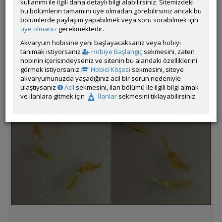
kullanımı ile ilgili daha detaylı bilgi alabilirsiniz. Sitemizdeki
bu bölümlerin tamamını üye olmadan görebilirsiniz ancak bu
bölümlerde paylaşım yapabilmek veya soru sorabilmek için
üye olmanız
gerekmektedir.
Akvaryum hobisine yeni başlayacaksanız veya hobiyi
tanımak istiyorsanız
Hobiye Başlangıç
sekmesini, zaten
hobinin içerisindeyseniz ve sitenin bu alandaki özelliklerini
görmek istiyorsanız
Hobici Köşesi
sekmesini, siteye
akvaryumunuzda yaşadığınız acil bir sorun nedeniyle
ulaştıysanız
Acil
sekmesini, ilan bölümü ile ilgili bilgi almak
ve ilanlara gitmek için
İlanlar
sekmesini tıklayabilirsiniz.