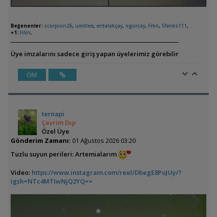
Beğenenler:
scorpion26
,
umitlee
,
erdalakçay
,
ogurcay
,
Frkn
,
Sfenks111
,
+1:
Frkn
,
Üye imzalarını sadece giriş yapan üyelerimiz görebilir
ÖM
ternapi
Çevrim Dışı
Özel Üye
Gönderim Zamanı:
01 Ağustos 2026 03:20
Tuzlu suyun perileri: Artemialarım
Video:
https://www.instagram.com/reel/DbegE8PoJUy/?
igsh=NTc4MTIwNjQ2YQ==