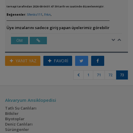
ternapi tarafından 2026-08-04 01:47:59 tarih ve saatinde düzenlenmiştir.
Beğenenler:
Sfenks111
,
Frkn
,
Üye imzalarını sadece giriş yapan üyelerimiz görebilir
ÖM
YANIT YAZ
FAVORİ
1
71
72
73
Akvaryum Ansiklopedisi
Tatlı Su Canlıları
Bitkiler
Biyotoplar
Deniz Canlıları
Sürüngenler