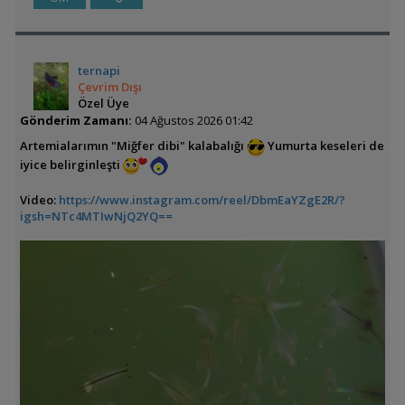
ternapi
Çevrim Dışı
Özel Üye
Gönderim Zamanı:
04 Ağustos 2026 01:42
Artemialarımın "Miğfer dibi" kalabalığı
Yumurta keseleri de
iyice belirginleşti
Video:
https://www.instagram.com/reel/DbmEaYZgE2R/?
igsh=NTc4MTIwNjQ2YQ==