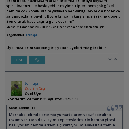
oranı ile su hazırlasam artan artemiaları oraya koysam
spirulina tozu ile besleyebilir miyim? Tipleri hem çok güzel
hem de çok komik. Kızım yaşayan her varlığı sevse de böcek ve
salyangozlara bayılır. Böyle bir canlı karşısında şaşkına döner.
Son olarak hava taşına gerek var mı?
Sfenks111 tarafından 2026-08-01 16:42:19 tarih ve saatinde düzenlenmiştir.
Beğenenler:
ternapi
,
Üye imzalarını sadece giriş yapan üyelerimiz görebilir
ÖM
ternapi
Çevrim Dışı
Özel Üye
Gönderim Zamanı:
01 Ağustos 2026 17:15
Yazar:
Sfenks111
Merhaba, elimde artemia yumurtalarım ve saf spirulina
tozum var. Hobide 7. ayım. Lepisteslerim için hem su piresi
besliyorum hemde artemia çıkartıyorum. Havasız artemia