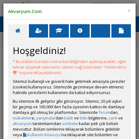
Giriş Yap
Üye Ol
×
Akvaryum.Com
Ana Menü
Toggl
naviga
Forum
Akvaryum Tanıtımı
Ternapi Küçük Bir Su Birikintisi
Hoşgeldiniz!
Ternapi Küçük Bir Su Birikintisi
* Bu bölüm bundan sonra kendiliğinden açılmayacaktır, eğer
tekrar ulaşmak isterseniz sitenin sağ üstündeki "Yönlendirici
Git
YANIT YAZ
" tuşuna tıklayabilirsiniz.
Sitemizi kullanışlı ve güvenli hale getirmek amacıyla çerezler
(cookie) kullanıyoruz. Sitemizde gezinmeye devam etmeniz
ternapi
halinde çerezlerin kullanımını da kabul ediyorsunuz.
Çevrim Dışı
Özel Üye
Bu sitemize ilk gelişiniz gibi görünüyor. Sitemiz; 20 yılı aşkın
Gönderim Zamanı:
bir geçmişi ve 100.000'den fazla üyesinin katkısı ile damlaya
05 Temmuz 2026 22:54
damlaya göl olmuş bir platformdur. Sitemizde
forum
dan,
İlk artemia kültürüm, yeni sahibine teslime hazır
makaleler
e,
yarışmalar
dan
balık
ve
bitki
bilgilerine,
canlı
ve
akvaryum
tanıtımlarından
sohbete
kadar pek çok bölüm
Video:
https://www.instagram.com/reel/DabFcX5AKGa/?
mevcuttur. Bölüm isimlerine tıklayarak bölümlere gidebilir
igsh=NTc4MTIwNjQ2YQ==
veya
Kullanım Kılavuzu
'na tıklayarak site bölümleri ve