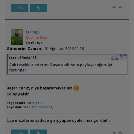
ÖM
ternapi
Çevrim Dışı
Özel Üye
Gönderim Zamanı:
01 Ağustos 2026 21:28
Yazar:
Sfenks111
Çok teşekkür ederim. Başarabilirsem paylaşacağım. İyi
forumlar.
Başarırsınız, niye başaramayasınız
Kolay gelsin.
Beğenenler:
Sfenks111
,
Teşekkür Edenler:
Sfenks111
,
Üye imzalarını sadece giriş yapan üyelerimiz görebilir
ÖM