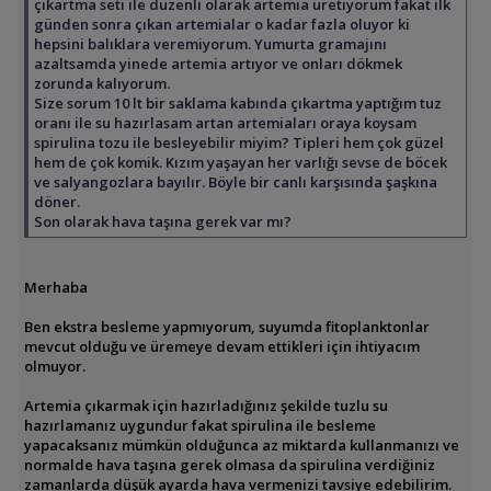
çıkartma seti ile düzenli olarak artemia üretiyorum fakat ilk
günden sonra çıkan artemialar o kadar fazla oluyor ki
hepsini balıklara veremiyorum. Yumurta gramajını
azaltsamda yinede artemia artıyor ve onları dökmek
zorunda kalıyorum.
Size sorum 10 lt bir saklama kabında çıkartma yaptığım tuz
oranı ile su hazırlasam artan artemiaları oraya koysam
spirulina tozu ile besleyebilir miyim? Tipleri hem çok güzel
hem de çok komik. Kızım yaşayan her varlığı sevse de böcek
ve salyangozlara bayılır. Böyle bir canlı karşısında şaşkına
döner.
Son olarak hava taşına gerek var mı?
Merhaba
Ben ekstra besleme yapmıyorum, suyumda fitoplanktonlar
mevcut olduğu ve üremeye devam ettikleri için ihtiyacım
olmuyor.
Artemia çıkarmak için hazırladığınız şekilde tuzlu su
hazırlamanız uygundur fakat spirulina ile besleme
yapacaksanız mümkün olduğunca az miktarda kullanmanızı ve
normalde hava taşına gerek olmasa da spirulina verdiğiniz
zamanlarda düşük ayarda hava vermenizi tavsiye edebilirim.