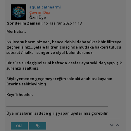
aquaticathearmi
Çevrim Dışı
Özel Üye
Gönderim Zamanı:
16 Haziran 2026 11:18
Merhaba...
68 litre su hacminiz var , bence debisi daha yüksek bir filitreye
geçmelisiniz... Şelale filitrenizin içinde mutlaka bakteri tutucu
subsrat / halka , sünger ve elyaf bulundurunuz.
Bir süre su değişimlerini haftada 2 sefer aynı şekilde yapıp ışık
sürenizi azaltınız.
Söyleyemeden geçemeyeceğim soldaki anubiası kayanın
üzerine sabitleyiniz :)
Keyifli hobiler.
Üye imzalarını sadece giriş yapan üyelerimiz görebilir
ÖM