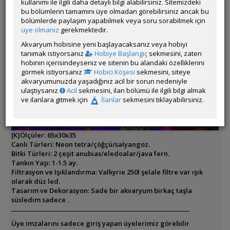
kullanımı ile ilgili daha detaylı bilgi alabilirsiniz. Sitemizdeki
bu bölümlerin tamamını üye olmadan görebilirsiniz ancak bu
bölümlerde paylaşım yapabilmek veya soru sorabilmek için
üye olmanız
gerekmektedir.
Akvaryum hobisine yeni başlayacaksanız veya hobiyi
tanımak istiyorsanız
Hobiye Başlangıç
sekmesini, zaten
hobinin içerisindeyseniz ve sitenin bu alandaki özelliklerini
görmek istiyorsanız
Hobici Köşesi
sekmesini, siteye
akvaryumunuzda yaşadığınız acil bir sorun nedeniyle
ulaştıysanız
Acil
sekmesini, ilan bölümü ile ilgili bilgi almak
ve ilanlara gitmek için
İlanlar
sekmesini tıklayabilirsiniz.
[K]Ölçüler: 65x30x35
Canlı Türleri: Neon tetra/çöğçü/salyangoz.
Bitki Türleri: 2 çeşit anubias/eledoalar/java fern.
Tankın Yaşı: 1-1.5 ay.
Filtrasyon ve Işıklandırma: Valkyrie 250l şelale filtre var ışık
olarak düz led.
Tasarım ve Dekorasyon: Sade bir akvaryum birkaç taşla
süsledim sadece .
Üye imzalarını sadece giriş yapan üyelerimiz görebilir