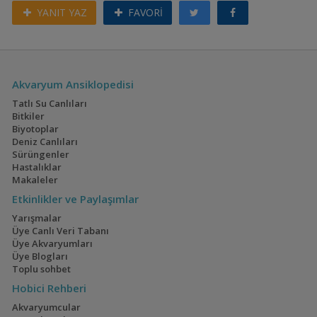
YANIT YAZ
FAVORİ
Akvaryum Ansiklopedisi
Tatlı Su Canlıları
Bitkiler
Biyotoplar
Deniz Canlıları
Sürüngenler
Hastalıklar
Makaleler
Etkinlikler ve Paylaşımlar
Yarışmalar
Üye Canlı Veri Tabanı
Üye Akvaryumları
Üye Blogları
Toplu sohbet
Hobici Rehberi
Akvaryumcular