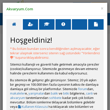
Giriş Yap
Üye Ol
×
Akvaryum.Com
Ana Menü
Toggl
naviga
Forum
Akvaryum Tanıtımı
Tetra Akvaryumu Öneri
Hoşgeldiniz!
Tetra Akvaryumu Öneri
* Bu bölüm bundan sonra kendiliğinden açılmayacaktır, eğer
YANIT YAZ
tekrar ulaşmak isterseniz sitenin sağ üstündeki "Yönlendirici
" tuşuna tıklayabilirsiniz.
Sitemizi kullanışlı ve güvenli hale getirmek amacıyla çerezler
Colla
(cookie) kullanıyoruz. Sitemizde gezinmeye devam etmeniz
Çevrim Dışı
halinde çerezlerin kullanımını da kabul ediyorsunuz.
Gönderim Zamanı:
Bu sitemize ilk gelişiniz gibi görünüyor. Sitemiz; 20 yılı aşkın
15 Haziran 2026 22:35
bir geçmişi ve 100.000'den fazla üyesinin katkısı ile damlaya
Sizce neleri değiştireyim? Haftada 1 dip çekimi+%30 su
damlaya göl olmuş bir platformdur. Sitemizde
forum
dan,
değişimi yapıyorum, günde 6-7 saat açık bırakıyorum ışığı
makaleler
e,
yarışmalar
dan
balık
ve
bitki
bilgilerine,
canlı
ve
akvaryumda yosun ve partiküller oluşuyor.
akvaryum
tanıtımlarından
sohbete
kadar pek çok bölüm
mevcuttur. Bölüm isimlerine tıklayarak bölümlere gidebilir
veya
Kullanım Kılavuzu
'na tıklayarak site bölümleri ve