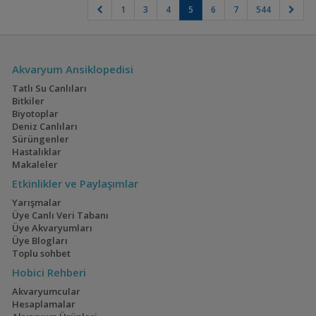
1
3
4
5
6
7
544
Akvaryum Ansiklopedisi
Tatlı Su Canlıları
Bitkiler
Biyotoplar
Deniz Canlıları
Sürüngenler
Hastalıklar
Makaleler
Etkinlikler ve Paylaşımlar
Yarışmalar
Üye Canlı Veri Tabanı
Üye Akvaryumları
Üye Blogları
Toplu sohbet
Hobici Rehberi
Akvaryumcular
Hesaplamalar