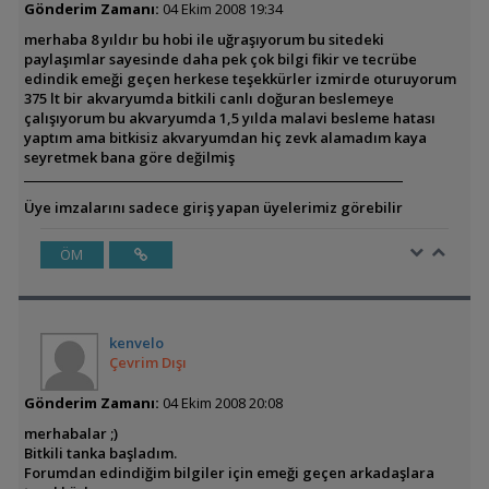
Gönderim Zamanı:
04 Ekim 2008 19:34
merhaba 8 yıldır bu hobi ile uğraşıyorum bu sitedeki
paylaşımlar sayesinde daha pek çok bilgi fikir ve tecrübe
edindik emeği geçen herkese teşekkürler izmirde oturuyorum
375 lt bir akvaryumda bitkili canlı doğuran beslemeye
çalışıyorum bu akvaryumda 1,5 yılda malavi besleme hatası
yaptım ama bitkisiz akvaryumdan hiç zevk alamadım kaya
seyretmek bana göre değilmiş
Üye imzalarını sadece giriş yapan üyelerimiz görebilir
ÖM
kenvelo
Çevrim Dışı
Gönderim Zamanı:
04 Ekim 2008 20:08
merhabalar ;)
Bitkili tanka başladım.
Forumdan edindiğim bilgiler için emeği geçen arkadaşlara