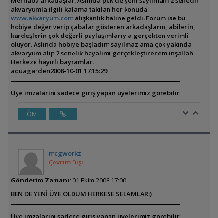
Merhaba arkadaşlar. Aslında pek de yeni sayılmam 2 senedir
akvaryumla ilgili kafama takılan her konuda
www.akvaryum.com
alışkanlık haline geldi. Forum ise bu
hobiye değer verip çabalar gösteren arkadaşların, abilerin,
kardeşlerin çok değerli paylaşımlarıyla gerçekten verimli
oluyor. Aslında hobiye başladım sayılmaz ama çok yakında
akvaryum alıp 2 senelik hayalimi gerçekleştirecem inşallah.
Herkeze hayırlı bayramlar.
aquagarden
2008-10-01 17:15:29
Üye imzalarını sadece giriş yapan üyelerimiz görebilir
ÖM
mcgworkz
Çevrim Dışı
Gönderim Zamanı:
01 Ekim 2008 17:00
BEN DE YENİ ÜYE OLDUM HERKESE SELAMLAR:)
Üye imzalarını sadece giriş yapan üyelerimiz görebilir