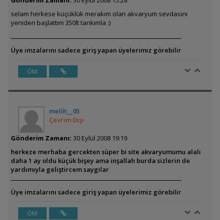
Gönderim Zamanı:
30 Eylül 2008 15:28
selam herkese küçüklük merakım olan akvaryum sevdasını
yeniden başlattım 350lt tankımla :)
Üye imzalarını sadece giriş yapan üyelerimiz görebilir
ÖM
melih__05
Çevrim Dışı
Gönderim Zamanı:
30 Eylül 2008 19:19
herkeze merhaba gercekten süper bi site akvaryumumu alalı
daha 1 ay oldu küçük bişey ama inşallah burda sizlerin de
yardımıyla geliştircem saygılar
Üye imzalarını sadece giriş yapan üyelerimiz görebilir
ÖM