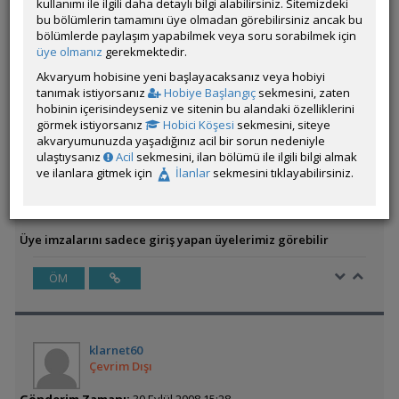
kullanımı ile ilgili daha detaylı bilgi alabilirsiniz. Sitemizdeki
bu bölümlerin tamamını üye olmadan görebilirsiniz ancak bu
bölümlerde paylaşım yapabilmek veya soru sorabilmek için
ÖM
üye olmanız
gerekmektedir.
Akvaryum hobisine yeni başlayacaksanız veya hobiyi
tanımak istiyorsanız
Hobiye Başlangıç
sekmesini, zaten
hobinin içerisindeyseniz ve sitenin bu alandaki özelliklerini
hafız
görmek istiyorsanız
Çevrim Dışı
Hobici Köşesi
sekmesini, siteye
akvaryumunuzda yaşadığınız acil bir sorun nedeniyle
ulaştıysanız
Acil
sekmesini, ilan bölümü ile ilgili bilgi almak
Gönderim Zamanı:
29 Eylül 2008 05:12
ve ilanlara gitmek için
İlanlar
sekmesini tıklayabilirsiniz.
Tüm akvaryum dostlarına kocaman bir Merhaba ben hafız
bundan sonra bende sizlerleyim saygılar
Üye imzalarını sadece giriş yapan üyelerimiz görebilir
ÖM
klarnet60
Çevrim Dışı