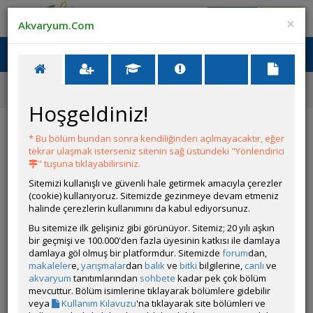
Giriş Yap
Üye Ol
×
Akvaryum.Com
Ana Menü
Toggl
naviga
Forum
Yeni Üye Forumu
👋 Yeni Gelenler Buradan Merhaba Desin
Hoşgeldiniz!
👋 Yeni Gelenler Buradan Merhaba Desin
* Bu bölüm bundan sonra kendiliğinden açılmayacaktır, eğer
tekrar ulaşmak isterseniz sitenin sağ üstündeki "Yönlendirici
Git
YANIT YAZ
" tuşuna tıklayabilirsiniz.
Sitemizi kullanışlı ve güvenli hale getirmek amacıyla çerezler
(cookie) kullanıyoruz. Sitemizde gezinmeye devam etmeniz
hasan öztamur
halinde çerezlerin kullanımını da kabul ediyorsunuz.
Çevrim Dışı
Özel Üye
Bu sitemize ilk gelişiniz gibi görünüyor. Sitemiz; 20 yılı aşkın
Gönderim Zamanı:
bir geçmişi ve 100.000'den fazla üyesinin katkısı ile damlaya
28 Eylül 2008 17:27
damlaya göl olmuş bir platformdur. Sitemizde
forum
dan,
Herkese merhabalar, bende aranıza yeni katıldım.
makaleler
e,
yarışmalar
dan
balık
ve
bitki
bilgilerine,
canlı
ve
akvaryum
tanıtımlarından
sohbete
kadar pek çok bölüm
Beğenenler:
burak99
,
mevcuttur. Bölüm isimlerine tıklayarak bölümlere gidebilir
veya
Kullanım Kılavuzu
'na tıklayarak site bölümleri ve
Üye imzalarını sadece giriş yapan üyelerimiz görebilir