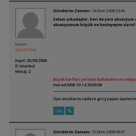
Gönderim Zamanı:
14 Ekim 2008 20:45
Selam arkadaşlar, ben de yeni akvaryum al
akvaryumum büyük ne besleyeyim sizce?
hasan
Çevrim Dışı
Kayıt: 25/09/2008
İl: Istanbul
Mesaj: 2
Büyük harfleri yerinde kullanalım ve imlay
murad
2008-10-14 20:56:08
Üye imzalarını sadece giriş yapan üyelerim
ÖM
Gönderim Zamanı:
15 Ekim 2008 09:47