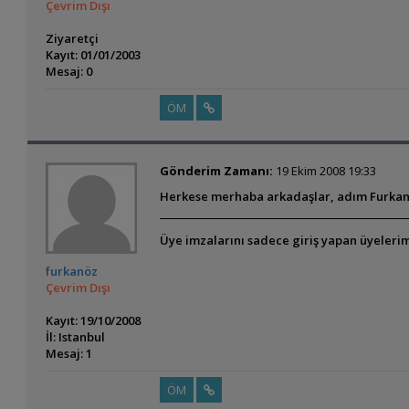
Çevrim Dışı
Ziyaretçi
Kayıt: 01/01/2003
Mesaj: 0
ÖM
Gönderim Zamanı:
19 Ekim 2008 19:33
Herkese merhaba arkadaşlar, adım Furkan
Üye imzalarını sadece giriş yapan üyelerim
furkanöz
Çevrim Dışı
Kayıt: 19/10/2008
İl: Istanbul
Mesaj: 1
ÖM