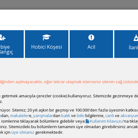
İlanlar
Forum
Site Bilgi
biye
Hobici Köşesi
Acil
İlan
langıç
ba Desin
in
1
6
7
8
ğinden açılmayacaktır, eğer tekrar ulaşmak isterseniz sitenin sağ üstünde
ale getirmek amacıyla çerezler (cookie) kullanıyoruz. Sitemizde gezinmeye 
z.
rünüyor. Sitemiz; 20 yılı aşkın bir geçmişi ve 100.000'den fazla üyesinin katk
m
dan,
makaleler
e,
yarışmalar
dan
balık
ve
bitki
bilgilerine,
canlı
ve
akvaryu
isimlerine tıklayarak bölümlere gidebilir veya
Kullanım Kılavuzu
'na tıkl
bilirsiniz. Sitemizdeki bu bölümlerin tamamını üye olmadan görebilirsiniz an
iz görebilir
k için
üye olmanız
gerekmektedir.