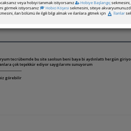
caksanız veya hobiyi tanımak istiyorsanız
Hobiye Başlangıç
sekmesini, 
rini görmek istiyorsanız
Hobici Köşesi
sekmesini, siteye akvaryumunuzda 
mesini, ilan bölümü ile ilgili bilgi almak ve ilanlara gitmek için
İlanlar
sek
aryum tecrübemde bu site saolsun beni baya bi aydınlattı hergün giriyo
uranlara çok teşekkür ediyor saygılarımı sunuyorum
iz görebilir