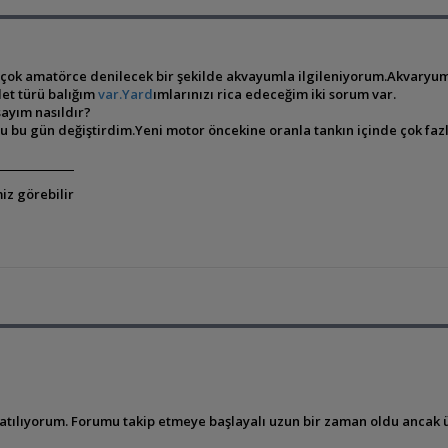
 çok amatörce denilecek bir şekilde akvayumla ilgileniyorum.Akvaryumum
et türü balığım
var.Yard
ımlarınızı rica edeceğim iki sorum var.
sayım nasıldır?
u bu gün değiştirdim.Yeni motor öncekine oranla tankın içinde çok fazl
iz görebilir
atılıyorum. Forumu takip etmeye başlayalı uzun bir zaman oldu ancak 