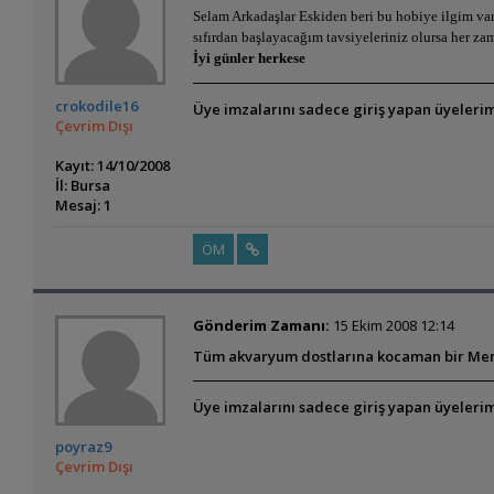
Selam Arkadaşlar Eskiden beri bu hobiye ilgim va
sıfırdan başlayacağım tavsiyeleriniz olursa her za
İyi günler herkese
crokodile16
Üye imzalarını sadece giriş yapan üyelerim
Çevrim Dışı
Kayıt: 14/10/2008
İl: Bursa
Mesaj: 1
ÖM
Gönderim Zamanı:
15 Ekim 2008 12:14
Tüm akvaryum dostlarına kocaman bir Me
Üye imzalarını sadece giriş yapan üyelerim
poyraz9
Çevrim Dışı