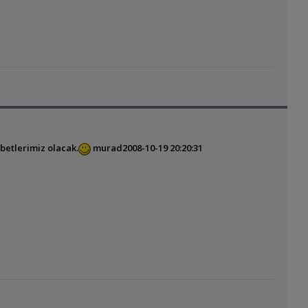
etlerimiz olacak.
murad
2008-10-19 20:20:31