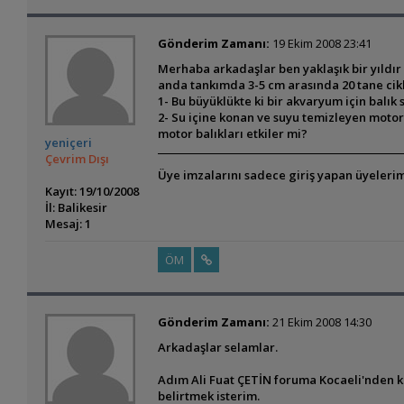
Gönderim Zamanı:
19 Ekim 2008 23:41
Merhaba arkadaşlar ben yaklaşık bir yıldır
anda tankımda 3-5 cm arasında 20 tane cikl
1- Bu büyüklükte ki bir akvaryum için balık 
2- Su içine konan ve suyu temizleyen motor
motor balıkları etkiler mi?
yeniçeri
Çevrim Dışı
Üye imzalarını sadece giriş yapan üyelerim
Kayıt: 19/10/2008
İl: Balikesir
Mesaj: 1
ÖM
Gönderim Zamanı:
21 Ekim 2008 14:30
Arkadaşlar selamlar.
Adım Ali Fuat ÇETİN foruma Kocaeli'nden k
belirtmek isterim.