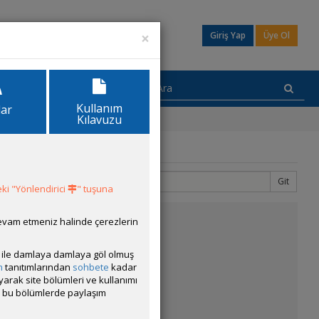
×
Giriş Yap
Üye Ol
Kullanım
lar
Kılavuzu
Git
544
ki "Yönlendirici
" tuşuna
devam etmeniz halinde çerezlerin
ısı ile damlaya damlaya göl olmuş
m
tanıtımlarından
sohbete
kadar
ayarak site bölümleri ve kullanımı
cak bu bölümlerde paylaşım