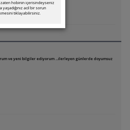
zaten hobinin içerisindeyseniz
yaşadığınız acil bir sorun
mesini tıklayabilirsiniz.
rum ve yeni bilgiler ediyorum ...ilerleyen günlerde doyumsuz