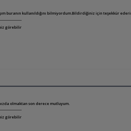
m buranın kullanıldığını bilmiyordum.Bildirdiğiniz için teşekkür eder
iz görebilir
nızda olmaktan son derece mutluyum.
iz görebilir