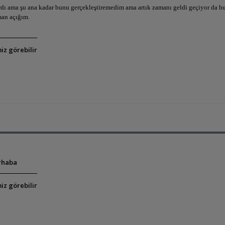
rdı ama şu ana kadar bunu gerçekleştiremedim ama artık zamanı geldi geçiyor da 
man açığım.
iz görebilir
rhaba
iz görebilir