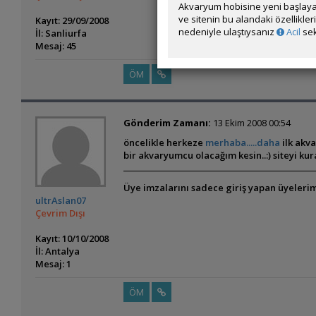
Akvaryum hobisine yeni başlaya
ve sitenin bu alandaki özellikle
Kayıt: 29/09/2008
nedeniyle ulaştıysanız
Acil
sek
İl: Sanliurfa
Mesaj: 45
ÖM
Gönderim Zamanı:
13 Ekim 2008 00:54
öncelikle herkeze
merhaba.....daha
ilk akv
bir akvaryumcu olacağım kesin..:) siteyi k
Üye imzalarını sadece giriş yapan üyelerim
ultrAslan07
Çevrim Dışı
Kayıt: 10/10/2008
İl: Antalya
Mesaj: 1
ÖM