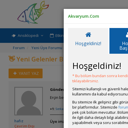
Akvaryum.Com
Ansiklopedi
Etkinlik-Paylaşım
Rehber
Hoşgeldiniz!
Ho
Baş
Forum
Yeni Üye Forumu
👋 Yeni Gelenler Buradan Merha
👋 Yeni Gelenler Buradan Merhaba Des
Hoşgeldiniz!
YANIT YAZ
* Bu bölüm bundan sonra kendili
tıklayabilirsiniz.
Sitemizi kullanışlı ve güvenli h
Gönderim Zamanı:
12 Ekim 2008 15:20
kullanımını da kabul ediyorsunu
Erçin bey hoş gelmişsiniz.
Bu sitemize ilk gelişiniz gibi gö
bir platformdur. Sitemizde
foru
+1:
Serkan54
,
pek çok bölüm mevcuttur. Bölüm 
ile ilgili daha detaylı bilgi ala
hafız
Üye imzalarını sadece giriş yapan üyelerim
yapabilmek veya soru sorabilme
Çevrim Dışı