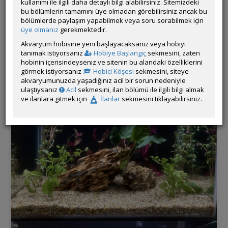
kullanımı ile ilgili daha detaylı bilgi alabilirsiniz. Sitemizdeki
bu bölümlerin tamamını üye olmadan görebilirsiniz ancak bu
Tankın Yaşı: 3 ay
bölümlerde paylaşım yapabilmek veya soru sorabilmek için
üye olmanız
gerekmektedir.
Filtrasyon ve Işıklandırma: Sobo wp-303h şelale filtre, 6500k
beyaz şerit led, smd5630 a geçilecek
Akvaryum hobisine yeni başlayacaksanız veya hobiyi
tanımak istiyorsanız
Hobiye Başlangıç
sekmesini, zaten
Tasarım ve Dekorasyon: Dere kumu, Dragon stone
hobinin içerisindeyseniz ve sitenin bu alandaki özelliklerini
görmek istiyorsanız
Hobici Köşesi
sekmesini, siteye
akvaryumunuzda yaşadığınız acil bir sorun nedeniyle
ulaştıysanız
Acil
sekmesini, ilan bölümü ile ilgili bilgi almak
ve ilanlara gitmek için
İlanlar
sekmesini tıklayabilirsiniz.