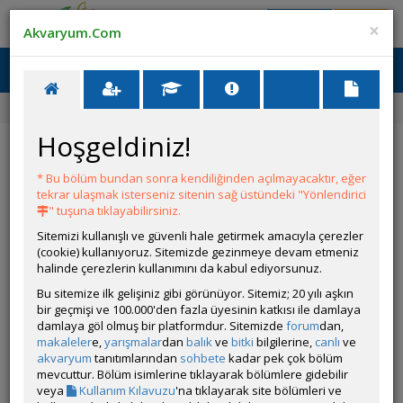
Giriş Yap
Üye Ol
×
Akvaryum.Com
Ana Menü
Toggl
naviga
Forum
Akvaryum Tanıtımı
45 Litre Bitkili Kurulum
Hoşgeldiniz!
45 Litre Bitkili Kurulum
* Bu bölüm bundan sonra kendiliğinden açılmayacaktır, eğer
YANIT YAZ
tekrar ulaşmak isterseniz sitenin sağ üstündeki "Yönlendirici
" tuşuna tıklayabilirsiniz.
Sitemizi kullanışlı ve güvenli hale getirmek amacıyla çerezler
furkan0626
(cookie) kullanıyoruz. Sitemizde gezinmeye devam etmeniz
Çevrim Dışı
halinde çerezlerin kullanımını da kabul ediyorsunuz.
Ziyaretçi
Gönderim Zamanı:
Bu sitemize ilk gelişiniz gibi görünüyor. Sitemiz; 20 yılı aşkın
01 Mayıs 2025 20:15
bir geçmişi ve 100.000'den fazla üyesinin katkısı ile damlaya
Ölçüler:45x30x40h
damlaya göl olmuş bir platformdur. Sitemizde
forum
dan,
makaleler
e,
yarışmalar
dan
balık
ve
bitki
bilgilerine,
canlı
ve
Canlı Türleri: 6 adet Kırmızı burun tetra, 6 adet kardinal tetra
akvaryum
tanıtımlarından
sohbete
kadar pek çok bölüm
mevcuttur. Bölüm isimlerine tıklayarak bölümlere gidebilir
Bitki Türleri: Anubias, Zeytin, Hydrocotyle leucocephala,
veya
Kullanım Kılavuzu
'na tıklayarak site bölümleri ve
türünü bilmediğim 2 bitki daha