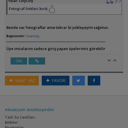
Yazar:
CoryCory
Fotograf linkleri kırık.
Bende var fotograflar ama tekrar bi yükleyeyim sağolun.
Beğenenler:
CoryCory
,
Üye imzalarını sadece giriş yapan üyelerimiz görebilir
ÖM
YANIT YAZ
FAVORİ
Akvaryum Ansiklopedisi
Tatlı Su Canlıları
Bitkiler
Biyotoplar