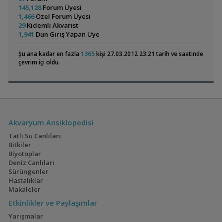
Tiger Endler , Karides , Salyangoz
gyunda
11:14
145,128
Forum Üyesi
Mangrow Üstü Anubiaslar(yeni), Cüce Cyrptocoryne
nikon_
10:56
1,466
Özel Forum Üyesi
Melek Çift, Red Cap Oranda Japon
nikon_
10:56
Panda Cory
Bitkili Canlı Doğuran
29
Kıdemli Akvarist
Mikro Kurt Kültürü, Kızılağaç Kozalağı
nikon_
10:56
Ve Yavru
1,941
Dün Giriş Yapan Üye
(36)
Akvaryumların İhtiyaçları
GETS34
10:47
Akvaryumum
L144longfin Mavi Göz Ve Siyah Tül Vatoz Çiftleri
ertcavdar
10:27
Şu ana kadar en fazla
1365
kişi 27.03.2012 23:21 tarih ve saatinde
Cyp. Microlepidotus Kiriza Yavru
Hiko
10:10
çevrim içi oldu.
Bitki Çeşitleri
emreemin
09:35
Colombian Tetra
60x40x40 Walstad
(3)
(36)
Akvaryum Ansiklopedisi
Tatlı Su Canlıları
Bitkiler
Electric Blue Acara
160x60x60
Biyotoplar
Akvaryumum
(4)
(3)
Deniz Canlıları
Sürüngenler
Hastalıklar
Makaleler
Etkinlikler ve Paylaşımlar
Geophagus Red
İwagumi
Head Tapajos
Yarışmalar
(13)
(14)