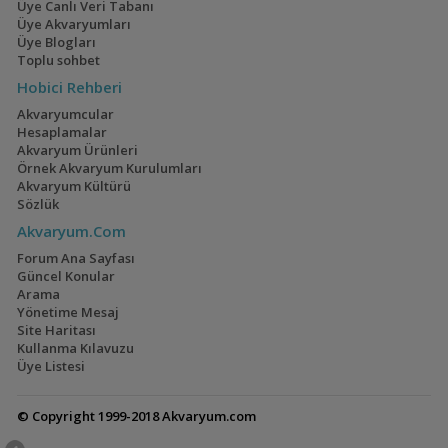
Üye Canlı Veri Tabanı
Üye Akvaryumları
Üye Blogları
Toplu sohbet
Hobici Rehberi
Ateşağız
40x40x40
(2)
(2)
Akvaryumcular
Hesaplamalar
Akvaryum Ürünleri
Örnek Akvaryum Kurulumları
Akvaryum Kültürü
Sözlük
Mavi Melek Karides
110 Litre Japon
Akvaryumu
Akvaryum.Com
(11)
Forum Ana Sayfası
Güncel Konular
Arama
Yönetime Mesaj
Site Haritası
Cyrtocara Moorii
1,5 Yıllık Walstad
Kullanma Kılavuzu
Tecrübeleri
(3)
(28)
Üye Listesi
© Copyright 1999-2018 Akvaryum.com