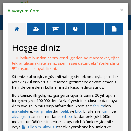
Giriş Yap
Üye Ol
×
Akvaryum.Com
Ana Menü
Toggl
naviga
Ana Sayfa
Site Haritası
Hoşgeldiniz!
Site Haritası
* Bu bölüm bundan sonra kendiliğinden açılmayacaktır, eğer
GENEL BİLGİ
tekrar ulaşmak isterseniz sitenin sağ üstündeki "Yönlendirici
" tuşuna tıklayabilirsiniz.
Sitemizi kullanışlı ve güvenli hale getirmek amacıyla çerezler
Ana Sayfa
(cookie) kullanıyoruz. Sitemizde gezinmeye devam etmeniz
halinde çerezlerin kullanımını da kabul ediyorsunuz.
Arama
Bu sitemize ilk gelişiniz gibi görünüyor. Sitemiz; 20 yılı aşkın
Bildirimler
bir geçmişi ve 100.000'den fazla üyesinin katkısı ile damlaya
damlaya göl olmuş bir platformdur. Sitemizde
forum
dan,
Deniz Modunu Aç
makaleler
e,
yarışmalar
dan
balık
ve
bitki
bilgilerine,
canlı
ve
akvaryum
tanıtımlarından
sohbete
kadar pek çok bölüm
Bire Bir Sohbet
mevcuttur. Bölüm isimlerine tıklayarak bölümlere gidebilir
veya
Kullanım Kılavuzu
'na tıklayarak site bölümleri ve