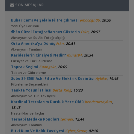
SON MESAJLAR
,
Buhar Camı Ve Şelale Filtre Çıkmazı
emocdgn06
20:59
Yeni Üye Forumu
,
🧿 En Güzel Fotoğraflarınızı Gösterin
Frkn
20:57
Akvaryum ve Su Altı Fotoğrafçılığı
,
Orta Amerika'ya Dönüş
Frkn
20:51
Akvaryum Tanıtımı
,
Karideslerin Cinsiyeti Nedir?
murat94
20:34
Cinsiyet ve Tür Belirleme
,
Toprak Seçimi
Kaangzkr
20:09
Taban ve Gübreleme
,
Sobo Sf-350f Askı Filtre Ve Elektrik Kesintisi
Aybike
19:46
Filtreleme Seçenekleri
,
Tankta Yosun İstilası
Betta_King
16:23
Akvaryum ve Tür Tavsiyesi
,
Kardinal Tetralarım Durduk Yere Öldü
bendeniztayfun
15:45
Hastalıklar ve İlaçlar
,
Ternapi Medaka Pondları
ternapi
12:44
Akvaryum Tanıtımı
,
Bitki Kum Ve Balık Tavsiyesi
Cyber_Scout
02:16