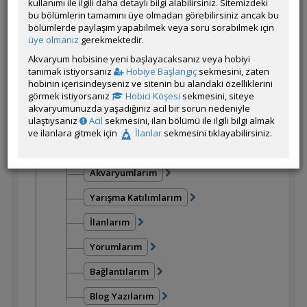
Üye Menüsü
kullanımı ile ilgili daha detaylı bilgi alabilirsiniz. Sitemizdeki
bu bölümlerin tamamını üye olmadan görebilirsiniz ancak bu
Mesajlarım
bölümlerde paylaşım yapabilmek veya soru sorabilmek için
üye olmanız
gerekmektedir.
ÖM
Akvaryum hobisine yeni başlayacaksanız veya hobiyi
tanımak istiyorsanız
Hobiye Başlangıç
sekmesini, zaten
Güncel
hobinin içerisindeyseniz ve sitenin bu alandaki özelliklerini
görmek istiyorsanız
Hobici Köşesi
sekmesini, siteye
Favorilerim
akvaryumunuzda yaşadığınız acil bir sorun nedeniyle
ulaştıysanız
Acil
sekmesini, ilan bölümü ile ilgili bilgi almak
Envanterim
ve ilanlara gitmek için
İlanlar
sekmesini tıklayabilirsiniz.
Canlılarım
Akvaryumlarım
Yarışma Katılımlarım
İlanlarım
Yorumlarım
Bağlantılarım
Blog Yazılarım