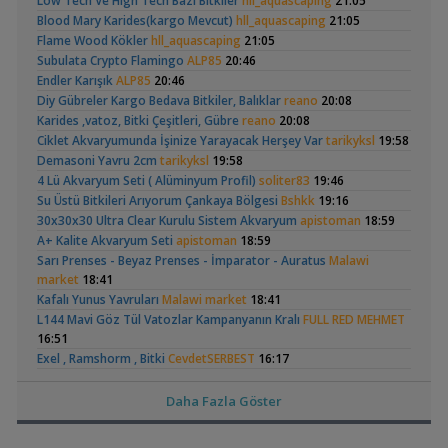
Low Tech Ve High Tech Bazı Bitkiler
hll_aquascaping
21:05
Vlog
(200 Litre)
Yeni Üye Forumu
Blood Mary Karides(kargo Mevcut)
hll_aquascaping
21:05
,
Büyükşehir Belediyesi Çalışıyor,gece 3 😊
MasterChiefHakan
Flame Wood Kökler
hll_aquascaping
21:05
10:09
Subulata Crypto Flamingo
ALP85
20:46
Yeni Üye Forumu
Endler Karışık
ALP85
20:46
,
Bitkili Tankda Led Kullanımı
dreamcatcherr
09:15
Apistogramma
30x20x20 Ramshorn
Diy Gübreler Kargo Bedava Bitkiler, Balıklar
reano
20:08
Işık CO2 ve Ekipmanlar
Hongsloi Çiftim Ve
Akvaryumu
(4)
(6)
Karides ,vatoz, Bitki Çeşitleri, Gübre
reano
20:08
,
Dıy - Akvaryum Aydınlatması Hakkında Bilgi
Minics
01:42
Yavruları
Ciklet Akvaryumunda İşinize Yarayacak Herşey Var
tarikyksl
19:58
Yeni Üye Forumu
Demasoni Yavru 2cm
tarikyksl
19:58
,
130 Lt 50+ Lepistes İçin8.500 Tl Bütçeli Dışfiltre
Serpent
4 Lü Akvaryum Seti ( Alüminyum Profil)
soliter83
19:46
00:15
Su Üstü Bitkileri Arıyorum Çankaya Bölgesi
Bshkk
19:16
Yeni Üye Forumu
Betta Antuta
Leonardit Zeminli
30x30x30 Ultra Clear Kurulu Sistem Akvaryum
,
apistoman
18:59
Catappa Yetişiyorum
Rafayel
22:46
Akvaryum Kurulumu
(4)
A+ Kalite Akvaryum Seti
apistoman
18:59
Bitki Türleri ve Bakımı
,
Akvaredden Gelen Bitkiler
Sarı Prenses - Beyaz Prenses - İmparator - Auratus
Sufisu
21:48
Malawi
market
18:41
Bitki Türleri ve Bakımı
,
30x20x20
Kafalı Yunus Yavruları
akvaristsaglam
Malawi market
20:15
18:41
Akvaryum Tanıtımı
L144 Mavi Göz Tül Vatozlar Kampanyanın Kralı
FULL RED MEHMET
Ramshorn Hakkında
37 Litrelik Siyah
,
Japon Balığım Yüzeyde Hava Almaya Çalışıyor
16:51
Betta_King
Her Şey
Neon Tetra
(123)
18:01
Exel , Ramshorm , Bitki
CevdetSERBEST
16:17
Akvaryumum
Yeni Üye Forumu
Su Piresi 200 - 300 Adet 100 Tl
CevdetSERBEST
16:17
,
Karides Akvaryumu: Karideslerim Ölüyor
ugurbaran
17:24
Moss Teli
CevdetSERBEST
16:17
Daha Fazla Göster
Yeni Üye Forumu
Mikrofex & Su Piresi & Mikrokurt
scorpion26
16:05
,
Beta Balığında İdeal Damızlık Yaşı Kaç Aydır?
Ygghjh
17:23
Leleupi & Brichardi & 4 Çeşit Nadir Endler
scorpion26
16:05