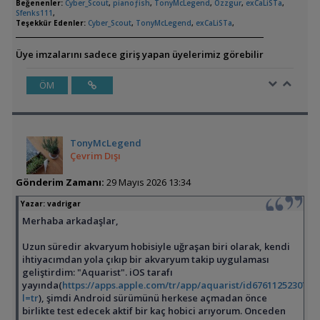
Beğenenler:
Cyber_Scout
,
pianoƒish
,
TonyMcLegend
,
Ozzgur
,
exCaLiSTa
,
Sfenks111
,
Teşekkür Edenler:
Cyber_Scout
,
TonyMcLegend
,
exCaLiSTa
,
Üye imzalarını sadece giriş yapan üyelerimiz görebilir
ÖM
TonyMcLegend
Çevrim Dışı
Gönderim Zamanı:
29 Mayıs 2026 13:34
Yazar:
vadrigar
Merhaba arkadaşlar,
Uzun süredir akvaryum hobisiyle uğraşan biri olarak, kendi
ihtiyacımdan yola çıkıp bir akvaryum takip uygulaması
geliştirdim: "Aquarist". iOS tarafı
yayında(
https://apps.apple.com/tr/app/aquarist/id6761125230?
l=tr
), şimdi Android sürümünü herkese açmadan önce
birlikte test edecek aktif bir kaç hobici arıyorum. Onceden