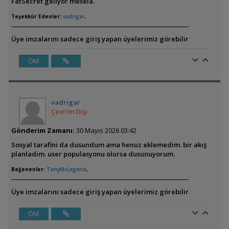
FatSecret geliyor mesela.
Teşekkür Edenler:
vadrigar
,
Üye imzalarını sadece giriş yapan üyelerimiz görebilir
ÖM
vadrigar
Çevrim Dışı
Gönderim Zamanı:
30 Mayıs 2026 03:42
Sosyal tarafini da dusundum ama henuz eklemedim. bir akış
planladim. user populasyonu olursa dusunuyorum.
Beğenenler:
TonyMcLegend
,
Üye imzalarını sadece giriş yapan üyelerimiz görebilir
ÖM