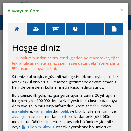
Giriş Yap
Üye Ol
×
Akvaryum.Com
Ana Menü
Toggl
naviga
Forum
Akvaryum Dünyasından Haberler
Akvaryum Takip Uygulamamı Test Edebilir Misiniz?
Hoşgeldiniz!
Akvaryum Takip Uygulamamı Test Edebilir
Misiniz?
* Bu bölüm bundan sonra kendiliğinden açılmayacaktır, eğer
tekrar ulaşmak isterseniz sitenin sağ üstündeki "Yönlendirici
" tuşuna tıklayabilirsiniz.
YANIT YAZ
Sitemizi kullanışlı ve güvenli hale getirmek amacıyla çerezler
(cookie) kullanıyoruz. Sitemizde gezinmeye devam etmeniz
halinde çerezlerin kullanımını da kabul ediyorsunuz.
vadrigar
Bu sitemize ilk gelişiniz gibi görünüyor. Sitemiz; 20 yılı aşkın
Çevrim Dışı
bir geçmişi ve 100.000'den fazla üyesinin katkısı ile damlaya
damlaya göl olmuş bir platformdur. Sitemizde
forum
dan,
Gönderim Zamanı:
28 Mayıs 2026 03:33
makaleler
e,
yarışmalar
dan
balık
ve
bitki
bilgilerine,
canlı
ve
Merhaba arkadaşlar,
akvaryum
tanıtımlarından
sohbete
kadar pek çok bölüm
mevcuttur. Bölüm isimlerine tıklayarak bölümlere gidebilir
Uzun süredir akvaryum hobisiyle uğraşan biri olarak, kendi
veya
Kullanım Kılavuzu
'na tıklayarak site bölümleri ve
ihtiyacımdan yola çıkıp bir akvaryum takip uygulaması