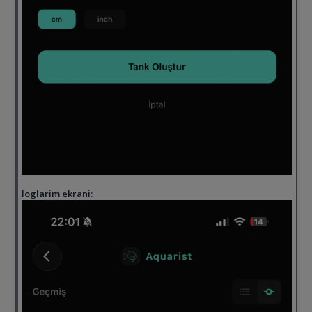
loglarim ekrani: