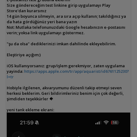
Size göndereceğim test linkine girip uygulamayı Play
Store'dan kurarsınız
14 gün boyunca silmeyin, ara sıra açıp kullanın; takıldığınız ya
da hata gördüğünüz yeri bana yazın
Not: Mutlaka telefonunuzdaki Google hesabınızın e-postasını
verin; yoksa link uygulamayı göstermez.
"şu da olsa" dediklerinizi imkan dahilinde ekleyebilirim.
Eleştiriye açığım:)
iOS kullanıyorsanız: grup/işlem gerekmiyor, zaten uygulama
yayinda:
https://apps.apple.com/tr/app/aquarist/id6761125230?
l=tr
Hobiyle ilgilenen, akvaryumunu düzenli takip etmeyi seven
herkesi beklerim. Geri bildirimleriniz benim için çok değerli,
şimdiden teşekkürler 🐠
yeni tank ekleme ekrani: