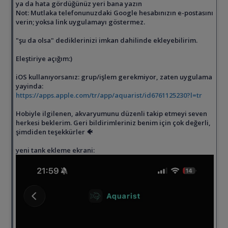
ya da hata gördüğünüz yeri bana yazın
Not: Mutlaka telefonunuzdaki Google hesabınızın e-postasını
verin; yoksa link uygulamayı göstermez.
"şu da olsa" dediklerinizi imkan dahilinde ekleyebilirim.
Eleştiriye açığım:)
iOS kullanıyorsanız: grup/işlem gerekmiyor, zaten uygulama
yayinda:
https://apps.apple.com/tr/app/aquarist/id6761125230?l=tr
Hobiyle ilgilenen, akvaryumunu düzenli takip etmeyi seven
herkesi beklerim. Geri bildirimleriniz benim için çok değerli,
şimdiden teşekkürler 🐠
yeni tank ekleme ekrani: