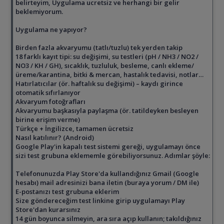
belirteyim, Uygulama ucretsiz ve herhangi bir gelir
beklemiyorum.
Uygulama ne yapıyor?
Birden fazla akvaryumu (tatlı/tuzlu) tek yerden takip
18 farklı kayıt tipi: su değişimi, su testleri (pH / NH3 / NO2 /
NO3 / KH / GH), sıcaklık, tuzluluk, besleme, canlı ekleme/
üreme/karantina, bitki & mercan, hastalık tedavisi, notlar…
Hatırlatıcılar (ör. haftalık su değişimi) – kaydı girince
otomatik sıfırlanıyor
Akvaryum fotoğrafları
Akvaryumu başkasıyla paylaşma (ör. tatildeyken besleyen
birine erişim verme)
Türkçe + İngilizce, tamamen ücretsiz
Nasıl katılınır? (Android)
Google Play'in kapalı test sistemi gereği, uygulamayı önce
sizi test grubuna eklememle görebiliyorsunuz. Adımlar şöyle:
Telefonunuzda Play Store'da kullandığınız Gmail (Google
hesabı) mail adresinizi bana iletin (buraya yorum / DM ile)
E-postanızı test grubuna eklerim
Size göndereceğim test linkine girip uygulamayı Play
Store'dan kurarsınız
14 gün boyunca silmeyin, ara sıra açıp kullanın; takıldığınız