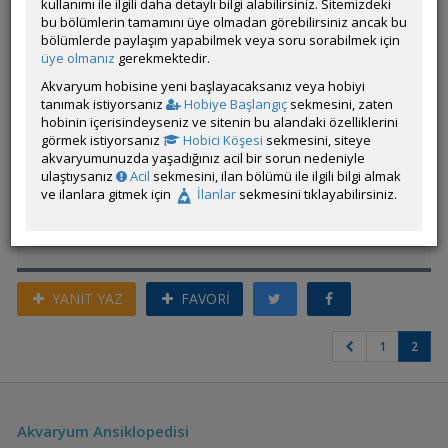
kullanımı ile ilgili daha detaylı bilgi alabilirsiniz. Sitemizdeki
miyim sizce ? Beta olmasa ışığa boğmuştum akvaryumu.
bu bölümlerin tamamını üye olmadan görebilirsiniz ancak bu
bölümlerde paylaşım yapabilmek veya soru sorabilmek için
üye olmanız
gerekmektedir.
Akvaryum hobisine yeni başlayacaksanız veya hobiyi
Ben bir catappa yaprağını vantuza sabitleyip su yüzeyine
tanımak istiyorsanız
Hobiye Başlangıç
sekmesini, zaten
vantuzladım. Betta orada ışıktan rahatsız olunca takılıyor hem
hobinin içerisindeyseniz ve sitenin bu alandaki özelliklerini
de doğal ortamını taklit ediyor. Akvaryumun bir köşesinde de
görmek istiyorsanız
Hobici Köşesi
sekmesini, siteye
zaten su bitkisi frogbiteler var onların arasında da takılıyor.
akvaryumunuzda yaşadığınız acil bir sorun nedeniyle
ulaştıysanız
Acil
sekmesini, ilan bölümü ile ilgili bilgi almak
Üye imzalarını sadece giriş yapan üyelerimiz görebilir
ve ilanlara gitmek için
İlanlar
sekmesini tıklayabilirsiniz.
ÖM
YANIT YAZ
FAVORİ
1
2
Akvaryum Ansiklopedisi