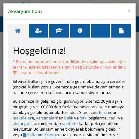
Giriş Yap
Üye Ol
×
Akvaryum.Com
Ana Menü
Toggl
naviga
Forum
Hastalıklar ve İlaçlar
Betta Bonny Karidesli Akvaryumda Kullanılır Mı ?
Hoşgeldiniz!
Betta Bonny Karidesli Akvaryumda Kullanılır
Mı ?
* Bu bölüm bundan sonra kendiliğinden açılmayacaktır, eğer
tekrar ulaşmak isterseniz sitenin sağ üstündeki "Yönlendirici
" tuşuna tıklayabilirsiniz.
Git
YANIT YAZ
Sitemizi kullanışlı ve güvenli hale getirmek amacıyla çerezler
(cookie) kullanıyoruz. Sitemizde gezinmeye devam etmeniz
halinde çerezlerin kullanımını da kabul ediyorsunuz.
Kuro
Bu sitemize ilk gelişiniz gibi görünüyor. Sitemiz; 20 yılı aşkın
Çevrim Dışı
bir geçmişi ve 100.000'den fazla üyesinin katkısı ile damlaya
damlaya göl olmuş bir platformdur. Sitemizde
forum
dan,
Gönderim Zamanı:
07 Ağustos 2025 08:47
makaleler
e,
yarışmalar
dan
balık
ve
bitki
bilgilerine,
canlı
ve
Yazar:
NightWist
akvaryum
tanıtımlarından
sohbete
kadar pek çok bölüm
mevcuttur. Bölüm isimlerine tıklayarak bölümlere gidebilir
veya
Kullanım Kılavuzu
'na tıklayarak site bölümleri ve
Teşekkürler. Betanın saklanma alanı bol ışığı yükseltmeli