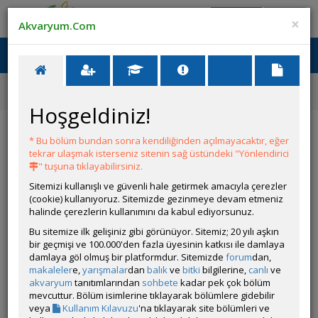
Giriş Yap
Üye Ol
×
Akvaryum.Com
Ana Menü
Toggl
naviga
Forum
Labirentliler
Channa Pulchra Yemleme Hakkında
Hoşgeldiniz!
Channa Pulchra Yemleme Hakkında
* Bu bölüm bundan sonra kendiliğinden açılmayacaktır, eğer
tekrar ulaşmak isterseniz sitenin sağ üstündeki "Yönlendirici
YANIT YAZ
" tuşuna tıklayabilirsiniz.
Sitemizi kullanışlı ve güvenli hale getirmek amacıyla çerezler
(cookie) kullanıyoruz. Sitemizde gezinmeye devam etmeniz
bor31
halinde çerezlerin kullanımını da kabul ediyorsunuz.
Çevrim Dışı
Bu sitemize ilk gelişiniz gibi görünüyor. Sitemiz; 20 yılı aşkın
Gönderim Zamanı:
bir geçmişi ve 100.000'den fazla üyesinin katkısı ile damlaya
09 Haziran 2026 00:34
damlaya göl olmuş bir platformdur. Sitemizde
forum
dan,
Merhaba, Yavru channa pulchra aldım. Henüz 6cm civarında.
makaleler
e,
yarışmalar
dan
balık
ve
bitki
bilgilerine,
canlı
ve
Aldığım yer un kurdu verdi. Fakat un kurdunu yemiyor
akvaryum
tanıtımlarından
sohbete
kadar pek çok bölüm
saldırıyor ama yemiyor. Un kurdu bu yavru için uygun mudur?
mevcuttur. Bölüm isimlerine tıklayarak bölümlere gidebilir
Ve balığın sağlıklı büyümesi için hangi yemler kullanmalıyım?
veya
Kullanım Kılavuzu
'na tıklayarak site bölümleri ve