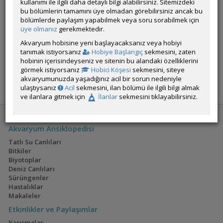
kullanımı ile ilgili daha detaylı bilgi alabilirsiniz. Sitemizdeki
bu bölümlerin tamamını üye olmadan görebilirsiniz ancak bu
bölümlerde paylaşım yapabilmek veya soru sorabilmek için
Üye imzalarını sadece giriş yapan üyelerimiz görebilir
üye olmanız
gerekmektedir.
Akvaryum hobisine yeni başlayacaksanız veya hobiyi
ÖM
tanımak istiyorsanız
Hobiye Başlangıç
sekmesini, zaten
hobinin içerisindeyseniz ve sitenin bu alandaki özelliklerini
görmek istiyorsanız
Hobici Köşesi
sekmesini, siteye
YANIT YAZ
FAVORİ
akvaryumunuzda yaşadığınız acil bir sorun nedeniyle
ulaştıysanız
Acil
sekmesini, ilan bölümü ile ilgili bilgi almak
ve ilanlara gitmek için
İlanlar
sekmesini tıklayabilirsiniz.
Akvaryum Ansiklopedisi
Tatlı Su Canlıları
Bitkiler
Biyotoplar
Deniz Canlıları
Sürüngenler
Hastalıklar
Makaleler
Etkinlikler ve Paylaşımlar
Yarışmalar