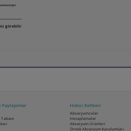
zenlenmiştir.
iz görebilir
ve Paylaşımlar
Hobici Rehberi
Akvaryumcular
i Tabanı
Hesaplamalar
ları
Akvaryum Ürünleri
Örnek Akvaryum Kurulumları