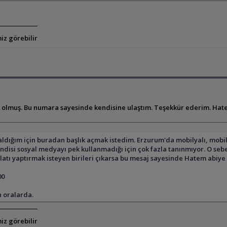
iz görebilir
olmuş. Bu numara sayesinde kendisine ulaştım. Teşekkür ederim. Hatem u
ğım için buradan başlık açmak istedim. Erzurum'da mobilyalı, mobilyası
ndisi sosyal medyayı pek kullanmadığı için çok fazla tanınmıyor. O se
ı yaptırmak isteyen birileri çıkarsa bu mesaj sayesinde Hatem abiye u
00
n oralarda.
iz görebilir