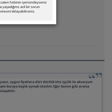
zaten hobinin içerisindeyseniz
yaşadığınız acil bir sorun
mesini tıklayabilirsiniz.
z, uygun fiyatlara dört dörtlük titiz işçilik ile akvaryum
beple buraya başlık açmak istedim. Eğer benim gibi arama
laşabilir.