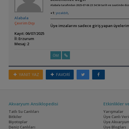
Alabala tarafından 2025-07-06 23:34:56 tarih ve saatinde dü
+1:
yvzakblt
,
Alabala
Çevrim Dışı
Üye imzalarını sadece giriş yapan üyelerim
Kayıt: 06/07/2025
İl: Erzurum
Mesaj: 2
ÖM
YANIT YAZ
FAVORİ
Akvaryum Ansiklopedisi
Etkinlikler 
Tatlı Su Canlıları
Yarışmalar
Bitkiler
Üye Canlı Ver
Biyotoplar
Üye Akvaryum
Deniz Canlıları
Üye Blogları