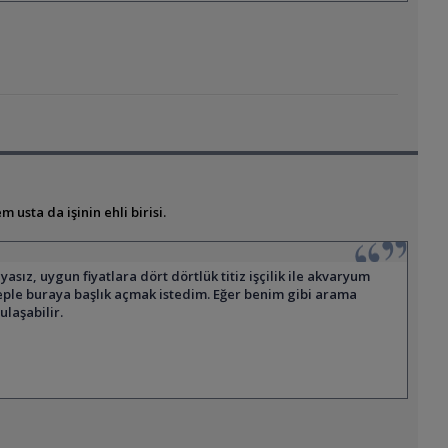
sta da işinin ehli birisi.
z, uygun fiyatlara dört dörtlük titiz işçilik ile akvaryum
beple buraya başlık açmak istedim. Eğer benim gibi arama
laşabilir.