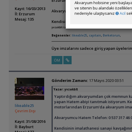
Erzurum'da akvaryum imalatı yaptırmak iste
Akvaryum hobisine yeni başlaya
ve sitenin bu alandaki özellikle
Kayıt: 16/03/2013
Akvaryumcu Hatem Telefon: —-
nedeniyle ulaştıysanız
Acil
sek
İl: Erzurum
Mesaj: 135
Kendisinin imalathanesi sanayi kavşağının 
yvzakblt tarafından 2026-02-03 21:08:44 tarih ve saatinde d
Beğenenler:
likeable25
,
capitain
,
Berketorun
,
Üye imzalarını sadece giriş yapan üyelerim
ÖM
Gönderim Zamanı:
17 Mayıs 2020 03:51
Yazar:
yvzakblt
Yaptırdığım akvaryumdan çok memnun kaldı
yapan Hatem abiyi tanıtmak istiyorum. Ke
likeable25
motorlarından Erzurum'da akvaryum imalat
Çevrim Dışı
Akvaryumcu Hatem Telefon: 0 537 317 46 
Kayıt: 31/08/2016
İl: Bayburt
Kendisinin imalathanesi sanayi kavşağını