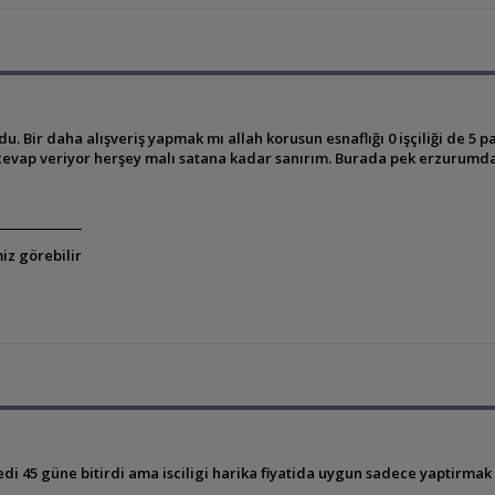
. Bir daha alışveriş yapmak mı allah korusun esnaflığı 0 işçiliği de 5 p
cevap veriyor herşey malı satana kadar sanırım. Burada pek erzurumd
iz görebilir
i 45 güne bitirdi ama isciligi harika fiyatida uygun sadece yaptirmak is