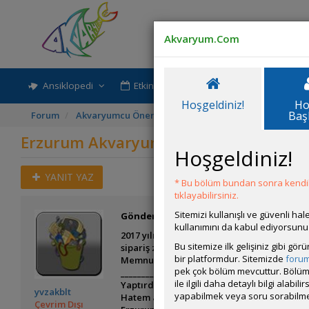
Akvaryum.Com
Ansiklopedi
Etkinlik-Paylaşım
Rehber
Hoşgeldiniz!
Ho
Baş
Forum
Akvaryumcu Önerileri ve Duyuruları
Erzurum Akva
Erzurum Akvaryum İmalatı
Hoşgeldiniz!
YANIT YAZ
* Bu bölüm bundan sonra kendili
tıklayabilirsiniz.
Sitemizi kullanışlı ve güvenli h
Gönderim Zamanı:
07 Ağustos 2017 15:49
kullanımını da kabul ediyorsunu
2017 yılında yazmıştım bu mesajı. 2026 yılı
Bu sitemize ilk gelişiniz gibi gö
sipariş zoraki baskılarla Ocak ayında tesli
bir platformdur. Sitemizde
foru
Memnuniyetsizliğimden dolayı numarasını b
pek çok bölüm mevcuttur. Bölüm 
_______________________
ile ilgili daha detaylı bilgi ala
Yaptırdığım akvaryumdan çok memnun kaldığı
yvzakblt
yapabilmek veya soru sorabilme
Hatem abiyi tanıtmak istiyorum. Kendisi s
Çevrim Dışı