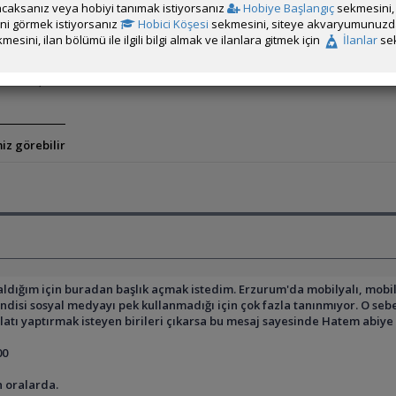
yen birileri çıkarsa bu mesaj sayesinde Hatem abiye ulaşabilir.
caksanız veya hobiyi tanımak istiyorsanız
Hobiye Başlangıç
sekmesini, 
rini görmek istiyorsanız
Hobici Köşesi
sekmesini, siteye akvaryumunuzda 
mesini, ilan bölümü ile ilgili bilgi almak ve ilanlara gitmek için
İlanlar
sek
oralarda.
üzenlenmiştir.
iz görebilir
ğım için buradan başlık açmak istedim. Erzurum'da mobilyalı, mobilyası
ndisi sosyal medyayı pek kullanmadığı için çok fazla tanınmıyor. O se
ı yaptırmak isteyen birileri çıkarsa bu mesaj sayesinde Hatem abiye u
00
n oralarda.