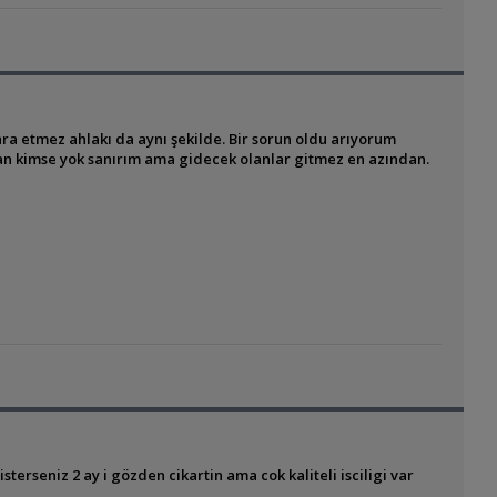
ara etmez ahlakı da aynı şekilde. Bir sorun oldu arıyorum
an kimse yok sanırım ama gidecek olanlar gitmez en azından.
terseniz 2 ay i gözden cikartin ama cok kaliteli isciligi var