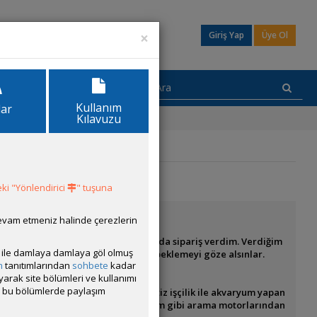
×
Giriş Yap
Üye Ol
Kullanım
lar
Kılavuzu
ki "Yönlendirici
" tuşuna
devam etmeniz halinde çerezlerin
yum ihtiyacım oldu Kasım ayının başında sipariş verdim. Verdiğim
ısı ile damlaya damlaya göl olmuş
i sipariş verecekler bu kadar zaman beklemeyi göze alsınlar.
m
tanıtımlarından
sohbete
kadar
n vesile olmayayım.
ayarak site bölümleri ve kullanımı
cak bu bölümlerde paylaşım
, uygun fiyatlara dört dörtlük titiz işçilik ile akvaryum yapan
uraya başlık açmak istedim. Eğer benim gibi arama motorlarından