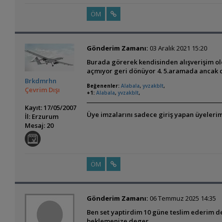
ÖM
Gönderim Zamanı:
03 Aralık 2021 15:20
Burada görerek kendisinden alışverişim oldu
açmıyor geri dönüyor 4. 5.aramada ancak 
Brkdmrhn
Beğenenler:
Alabala
,
yvzakblt
,
Çevrim Dışı
+1:
Alabala
,
yvzakblt
,
Kayıt: 17/05/2007
Üye imzalarını sadece giriş yapan üyelerim
İl: Erzurum
Mesaj: 20
ÖM
Gönderim Zamanı:
06 Temmuz 2025 14:35
Ben set yaptirdim 10 güne teslim ederim ded
beklemenize deger