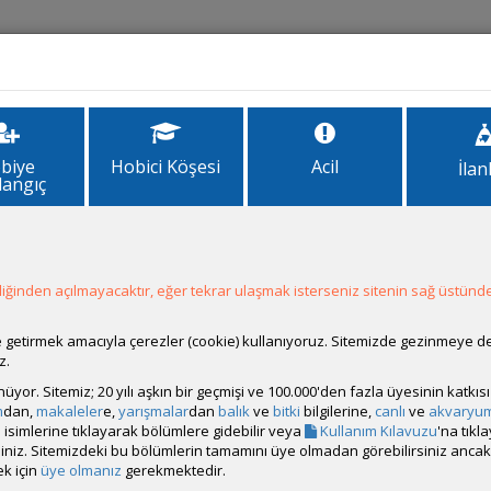
İlanlar
Forum
Site Bilgi
biye
Hobici Köşesi
Acil
İlan
langıç
ryum İmalatı
ğinden açılmayacaktır, eğer tekrar ulaşmak isterseniz sitenin sağ üstünde
ale getirmek amacıyla çerezler (cookie) kullanıyoruz. Sitemizde gezinmeye 
z.
nda sırf bu mesajı güncellemek için giriş yaptım. Arkadaşlar bir akvar
rünüyor. Sitemiz; 20 yılı aşkın bir geçmişi ve 100.000'den fazla üyesinin katk
m edildi. Armatür lamba ise Şubat ayı geldi hala teslim edilemedi. Yan
m
dan,
makaleler
e,
yarışmalar
dan
balık
ve
bitki
bilgilerine,
canlı
ve
akvaryu
uradan kaldırdım. Yaptırmak isteyenler kendileri araştırıp bulsun be
isimlerine tıklayarak bölümlere gidebilir veya
Kullanım Kılavuzu
'na tıkl
bilirsiniz. Sitemizdeki bu bölümlerin tamamını üye olmadan görebilirsiniz an
m için buradan başlık açmak istedim. Erzurum'da mobilyalı, mobilyasız
k için
üye olmanız
gerekmektedir.
osyal medyayı pek kullanmadığı için çok fazla tanınmıyor. O sebeple b