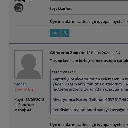
Mesaj: 177
teşekkürler.
Üye imzalarını sadece giriş yapan üyelerim
ÖM
Gönderim Zamanı:
10 Nisan 2021 11:36
Taşınırken cam birleşme noktasında çatlak 
Yazar:
yvzakblt
Yaptırdığım akvaryumdan çok memnun kaldı
tuncali
yapan Hatem abiyi tanıtmak istiyorum. Ke
Çevrim Dışı
motorlarından Erzurum'da akvaryum imalat
Kayıt: 22/06/2012
Akvaryumcu Hatem Telefon: 0 537 317 46 
İl: Erzurum
Mesaj: 44
Kendisinin imalathanesi sanayi kavşağını
Üye imzalarını sadece giriş yapan üyelerim