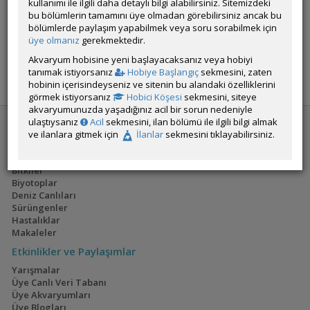
kullanımı ile ilgili daha detaylı bilgi alabilirsiniz. Sitemizdeki
bu bölümlerin tamamını üye olmadan görebilirsiniz ancak bu
ÖM
bölümlerde paylaşım yapabilmek veya soru sorabilmek için
üye olmanız
gerekmektedir.
Akvaryum hobisine yeni başlayacaksanız veya hobiyi
YANIT YAZ
FAVORİ
tanımak istiyorsanız
Hobiye Başlangıç
sekmesini, zaten
hobinin içerisindeyseniz ve sitenin bu alandaki özelliklerini
görmek istiyorsanız
Hobici Köşesi
sekmesini, siteye
akvaryumunuzda yaşadığınız acil bir sorun nedeniyle
ulaştıysanız
Acil
sekmesini, ilan bölümü ile ilgili bilgi almak
ve ilanlara gitmek için
İlanlar
sekmesini tıklayabilirsiniz.
Akvaryum Ansiklopedisi
Tatlı Su Canlıları
Bitkiler
Biyotoplar
Deniz Canlıları
Sürüngenler
Hastalıklar
Makaleler
Etkinlikler ve Paylaşımlar
Yarışmalar
Üye Canlı Veri Tabanı
Üye Akvaryumları
Üye Blogları