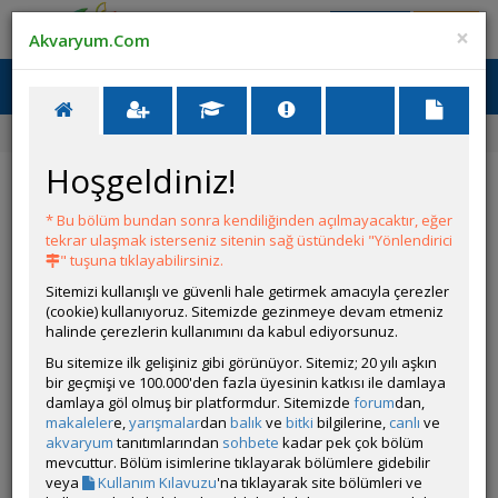
Giriş Yap
Üye Ol
×
Akvaryum.Com
Ana Menü
Toggl
naviga
Forum
Acı Su Balıkları
Figure 8 Puffr Diş Sorunu
Hoşgeldiniz!
Figure 8 Puffr Diş Sorunu
* Bu bölüm bundan sonra kendiliğinden açılmayacaktır, eğer
YANIT YAZ
tekrar ulaşmak isterseniz sitenin sağ üstündeki "Yönlendirici
" tuşuna tıklayabilirsiniz.
Sitemizi kullanışlı ve güvenli hale getirmek amacıyla çerezler
Avoure
(cookie) kullanıyoruz. Sitemizde gezinmeye devam etmeniz
Çevrim Dışı
halinde çerezlerin kullanımını da kabul ediyorsunuz.
Gönderim Zamanı:
Bu sitemize ilk gelişiniz gibi görünüyor. Sitemiz; 20 yılı aşkın
01 Haziran 2026 10:55
bir geçmişi ve 100.000'den fazla üyesinin katkısı ile damlaya
Figüre 8 puffer fish imin gaga dişleri arasında yem parçası
damlaya göl olmuş bir platformdur. Sitemizde
forum
dan,
kaldı ( ramshorn) 1 gün oldu yemledim hala çıkmadı ne
makaleler
e,
yarışmalar
dan
balık
ve
bitki
bilgilerine,
canlı
ve
yapmam gerekiyor?
akvaryum
tanıtımlarından
sohbete
kadar pek çok bölüm
mevcuttur. Bölüm isimlerine tıklayarak bölümlere gidebilir
veya
Kullanım Kılavuzu
'na tıklayarak site bölümleri ve
Üye imzalarını sadece giriş yapan üyelerimiz görebilir