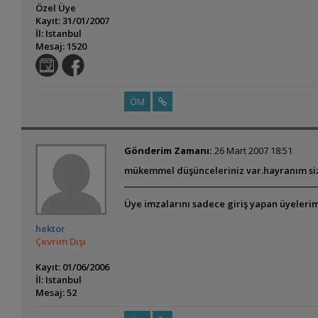
Özel Üye
Kayıt: 31/01/2007
İl: Istanbul
Mesaj: 1520
ÖM
Gönderim Zamanı:
26 Mart 2007 18:51
mükemmel düşünceleriniz var.hayranım si
Üye imzalarını sadece giriş yapan üyelerim
hektor
Çevrim Dışı
Kayıt: 01/06/2006
İl: Istanbul
Mesaj: 52