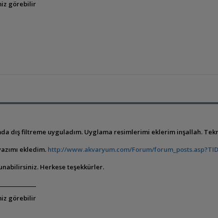
iz görebilir
da dış filtreme uyguladım. Uyglama resimlerimi eklerim inşallah. Tekr
 yazımı ekledim.
http://www.akvaryum.com/Forum/forum_posts.asp?TI
sunabilirsiniz. Herkese teşekkürler.
iz görebilir