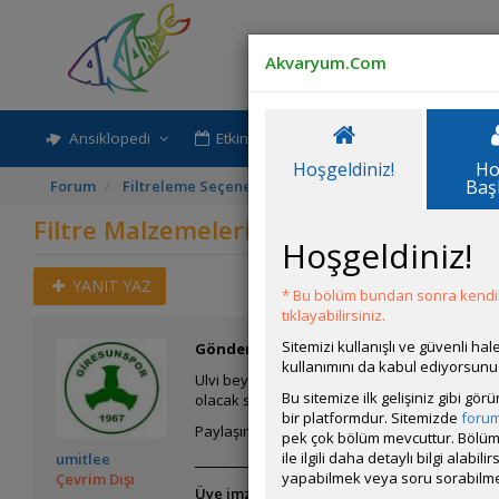
Akvaryum.Com
Ansiklopedi
Etkinlik-Paylaşım
Rehber
Hoşgeldiniz!
Ho
Baş
Forum
Filtreleme Seçenekleri
Filtre Malzemelerini Ucuz
Filtre Malzemelerini Ucuza Temin Etm
Hoşgeldiniz!
YANIT YAZ
* Bu bölüm bundan sonra kendili
tıklayabilirsiniz.
Sitemizi kullanışlı ve güvenli h
Gönderim Zamanı:
14 Mart 2007 18:46
kullanımını da kabul ediyorsunu
Ulvi bey ön filtre tavsiyenizin gerçekten çok 
Bu sitemize ilk gelişiniz gibi gö
olacak sanırım. Çünkü burada bir kolonileşme o
bir platformdur. Sitemizde
foru
Paylaşımınız için teşekkürler. Ümit.
pek çok bölüm mevcuttur. Bölüm 
ile ilgili daha detaylı bilgi ala
umitlee
yapabilmek veya soru sorabilme
Çevrim Dışı
Üye imzalarını sadece giriş yapan üyelerim