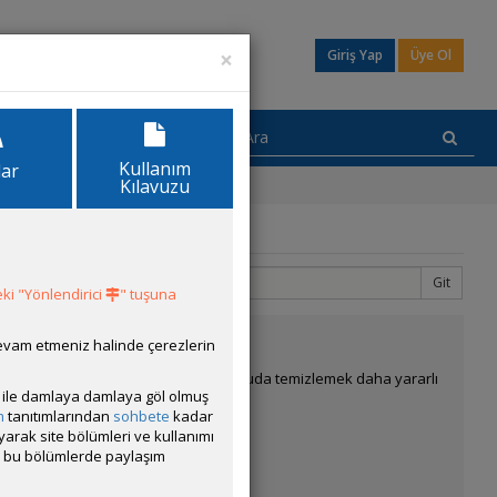
×
Giriş Yap
Üye Ol
Kullanım
lar
Kılavuzu
Git
3
8
ki "Yönlendirici
" tuşuna
devam etmeniz halinde çerezlerin
lemekte yarar var. Vede özellikle akan suda temizlemek daha yararlı
ısı ile damlaya damlaya göl olmuş
m
tanıtımlarından
sohbete
kadar
ayarak site bölümleri ve kullanımı
cak bu bölümlerde paylaşım