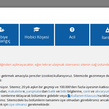
İlanlar
Forum
Site Bilgi
biye
Hobici Köşesi
Acil
İlan
langıç
a Temin Etmek
ek
1
2
ğinden açılmayacaktır, eğer tekrar ulaşmak isterseniz sitenin sağ üstünde
ale getirmek amacıyla çerezler (cookie) kullanıyoruz. Sitemizde gezinmeye 
z.
etkili olacağını düşünüyorum. Ancak dediğiniz gibi sık sık ön filtreyi temiz
rünüyor. Sitemiz; 20 yılı aşkın bir geçmişi ve 100.000'den fazla üyesinin katk
lmamalı bakteri kolonilerimiz gerçek filtremiz içerisinde olmalı..
m
dan,
makaleler
e,
yarışmalar
dan
balık
ve
bitki
bilgilerine,
canlı
ve
akvaryu
isimlerine tıklayarak bölümlere gidebilir veya
Kullanım Kılavuzu
'na tıkl
bilirsiniz. Sitemizdeki bu bölümlerin tamamını üye olmadan görebilirsiniz an
k için
üye olmanız
gerekmektedir.
iz görebilir