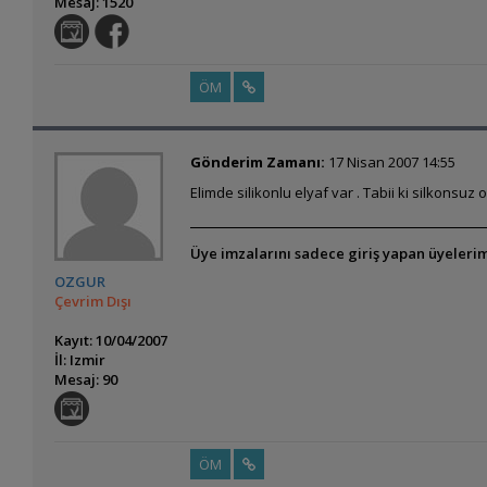
Mesaj: 1520
ÖM
Gönderim Zamanı:
17 Nisan 2007 14:55
Elimde silikonlu elyaf var . Tabii ki silkonsu
Üye imzalarını sadece giriş yapan üyelerim
OZGUR
Çevrim Dışı
Kayıt: 10/04/2007
İl: Izmir
Mesaj: 90
ÖM