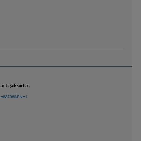
ar teşekkürler.
D=88798&PN=1