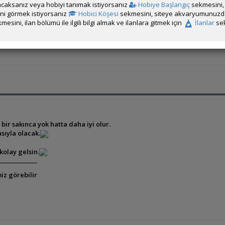
caksanız veya hobiyi tanımak istiyorsanız
Hobiye Başlangıç
sekmesini, 
rini görmek istiyorsanız
Hobici Köşesi
sekmesini, siteye akvaryumunuzda 
mesini, ilan bölümü ile ilgili bilgi almak ve ilanlara gitmek için
İlanlar
sek
ir sakınca yok hatta daha iyi olur.
asıyla olacak.
kolay gelsin.
iz görebilir