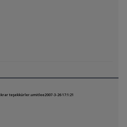
krar teşekkürler.
umitlee
2007-3-26 17:1:21