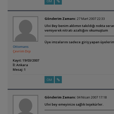
ÖM
Gönderim Zamanı:
27 Mart 2007 22:33
Ulvi Bey benim aklımın takıldığı nokta sera
vemiyerek nitratı azaltığını okumuştum
Üye imzalarını sadece giriş yapan üyelerim
Ottomans
Çevrim Dışı
Kayıt: 19/03/2007
İl: Ankara
Mesaj: 1
ÖM
Gönderim Zamanı:
04 Nisan 2007 17:18
Ulvi bey emeyinize sağlık teşekürler.