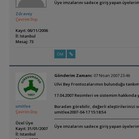
Üye imzalarını sadece giriş yapan üyelerim
Zdravey
Çevrim Dışı
Kayıt: 06/11/2006
İl: Istanbul
Mesaj: 73
ÖM
Gönderim Zamanı:
07 Nisan 2007 23:46
Ulvi Bey Frontozalarımın bulunduğu tankım
17.04.2007 Resimleri ve sistemim hakkında
umitlee
Buradan görebilir, değerli eleştirilerinizi 
Çevrim Dışı
umitlee
2007-04-17 15:18:54
Özel Üye
Üye imzalarını sadece giriş yapan üyelerim
Kayıt: 31/01/2007
İl: Istanbul