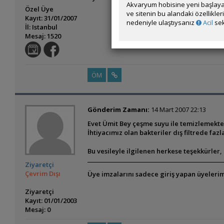
Akvaryum hobisine yeni başlaya
Özel Üye
ve sitenin bu alandaki özellikle
Kayıt: 31/01/2007
nedeniyle ulaştıysanız
Acil
sek
İl: Istanbul
Mesaj: 1520
ÖM
Gönderim Zamanı:
14 Mart 2007 22:13
Evet Ümit Bey çeşme suyu ile temizlemekte b
İhtiyacımız olan bakteriler dış filtrede fazl
Bu vesileyle ilgilenen herkese teşekkürler, 
Ziyaretçi
Çevrim Dışı
Üye imzalarını sadece giriş yapan üyelerim
Ziyaretçi
Kayıt: 01/01/2003
Mesaj: 0