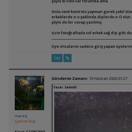
şöyle bi foto var forumda ama
Anüs vent kontrolu yapman gerek çekil ola
erkeklerde o-o şeklinde dişilerde o-O olur.
şöyle de bir cevap yazılmış
sizin fotoğraftada sol erkek sağ dişi gibi d
Üye imzalarını sadece giriş yapan üyelerim
ÖM
Gönderim Zamanı:
10 Haziran 2026 01:27
Yazar:
Salim05
mareq
Çevrim Dışı
Kayıt: 17/08/2015