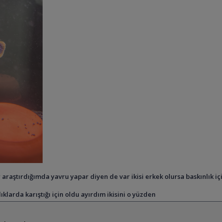
 araştırdığımda yavru yapar diyen de var ikisi erkek olursa baskınlık iç
klarda karıştığı için oldu ayırdım ikisini o yüzden