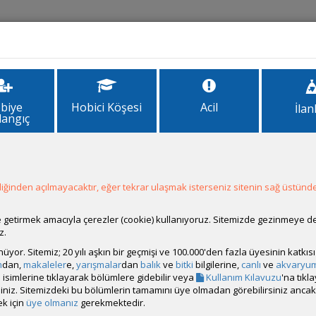
İlanlar
Forum
Site Bilgi
biye
Hobici Köşesi
Acil
İlan
langıç
rımı ve Ağız Kavgası
avgası
ğinden açılmayacaktır, eğer tekrar ulaşmak isterseniz sitenin sağ üstünde
ale getirmek amacıyla çerezler (cookie) kullanıyoruz. Sitemizde gezinmeye 
z.
rünüyor. Sitemiz; 20 yılı aşkın bir geçmişi ve 100.000'den fazla üyesinin katk
m
dan,
makaleler
e,
yarışmalar
dan
balık
ve
bitki
bilgilerine,
canlı
ve
akvaryu
isimlerine tıklayarak bölümlere gidebilir veya
Kullanım Kılavuzu
'na tıkl
bilirsiniz. Sitemizdeki bu bölümlerin tamamını üye olmadan görebilirsiniz an
k için
üye olmanız
gerekmektedir.