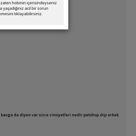
zaten hobinin içerisindeyseniz
yaşadığınız acil bir sorun
mesini tıklayabilirsiniz.
 kavga da diyen var sizce cinsiyetleri nedir petshop dişi erkek