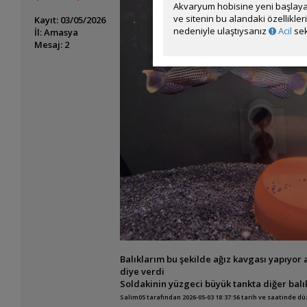
Akvaryum hobisine yeni başlaya
ve sitenin bu alandaki özellikle
Kayıt: 03/05/2026
nedeniyle ulaştıysanız
Acil
sek
İl: Amasya
Mesaj: 2
Balıklarım bu şekilde ağız kavgası yapıyor 
diye verdi
Soldakinin yüzgeci büyük tankta diğer balık
Salim05 tarafından 2026-05-03 18:37:56 tarih ve saatinde d