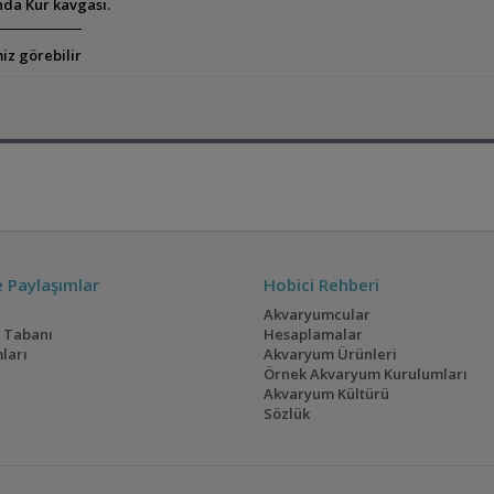
ında Kur kavgası.
iz görebilir
ve Paylaşımlar
Hobici Rehberi
Akvaryumcular
i Tabanı
Hesaplamalar
ları
Akvaryum Ürünleri
Örnek Akvaryum Kurulumları
Akvaryum Kültürü
Sözlük