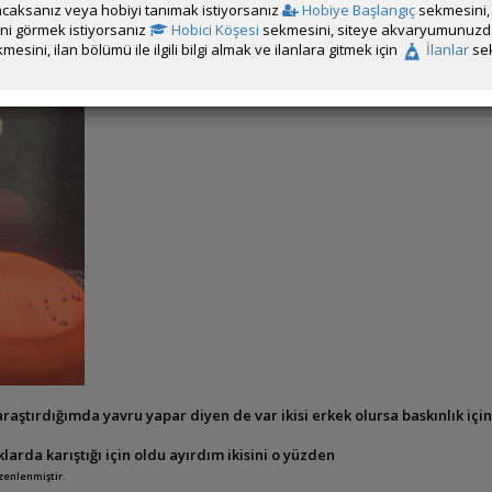
caksanız veya hobiyi tanımak istiyorsanız
Hobiye Başlangıç
sekmesini, 
rini görmek istiyorsanız
Hobici Köşesi
sekmesini, siteye akvaryumunuzda 
mesini, ilan bölümü ile ilgili bilgi almak ve ilanlara gitmek için
İlanlar
sek
araştırdığımda yavru yapar diyen de var ikisi erkek olursa baskınlık için
larda karıştığı için oldu ayırdım ikisini o yüzden
üzenlenmiştir.