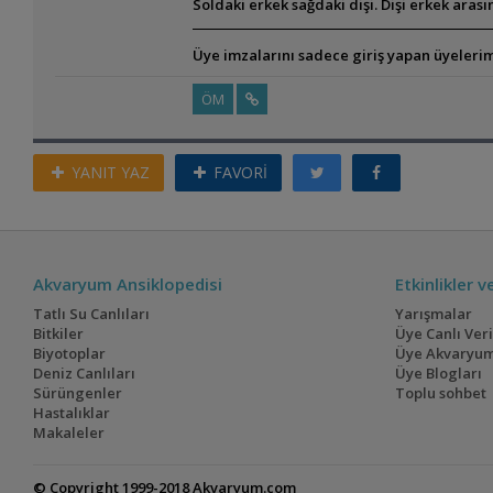
Soldaki erkek sağdaki dişi. Dişi erkek aras
Üye imzalarını sadece giriş yapan üyelerim
ÖM
YANIT YAZ
FAVORİ
Akvaryum Ansiklopedisi
Etkinlikler 
Tatlı Su Canlıları
Yarışmalar
Bitkiler
Üye Canlı Ver
Biyotoplar
Üye Akvaryum
Deniz Canlıları
Üye Blogları
Sürüngenler
Toplu sohbet
Hastalıklar
Makaleler
© Copyright 1999-2018 Akvaryum.com