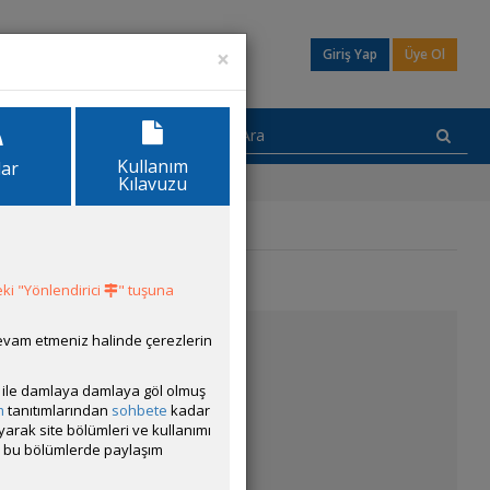
×
Giriş Yap
Üye Ol
Kullanım
lar
Kılavuzu
ki "Yönlendirici
" tuşuna
devam etmeniz halinde çerezlerin
ısı ile damlaya damlaya göl olmuş
m
tanıtımlarından
sohbete
kadar
ayarak site bölümleri ve kullanımı
cak bu bölümlerde paylaşım