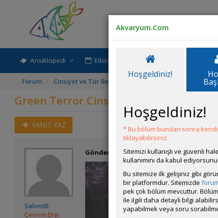
Akvaryum.Com
Ansiklopedi
Etkinlik-Paylaşım
Rehber
Hoşgeldiniz!
Ho
Baş
Forum
Cinsiyet ve Tür Belirleme
Green Terror Cinsiyet Ay
Green Terror Cinsiyet Ayrımı ve Ağız K
Hoşgeldiniz!
YANIT YAZ
* Bu bölüm bundan sonra kendili
tıklayabilirsiniz.
Sitemizi kullanışlı ve güvenli h
Gönderim Zamanı:
03 Mayıs 2026 18:33
kullanımını da kabul ediyorsunu
Bu sitemize ilk gelişiniz gibi gö
bir platformdur. Sitemizde
foru
pek çok bölüm mevcuttur. Bölüm 
ile ilgili daha detaylı bilgi ala
Salim05
yapabilmek veya soru sorabilme
Çevrim Dışı