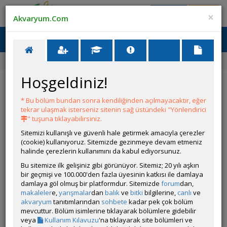
Giriş Yap
Üye Ol
×
Akvaryum.Com
Ana Menü
Toggl
naviga
Forum
Akvaryum ve Tür Tavsiyesi
İstanbul’da Discus
Hoşgeldiniz!
İstanbul’da Discus
* Bu bölüm bundan sonra kendiliğinden açılmayacaktır, eğer
YANIT YAZ
tekrar ulaşmak isterseniz sitenin sağ üstündeki "Yönlendirici
" tuşuna tıklayabilirsiniz.
Sitemizi kullanışlı ve güvenli hale getirmek amacıyla çerezler
Umutoty
(cookie) kullanıyoruz. Sitemizde gezinmeye devam etmeniz
Çevrim Dışı
halinde çerezlerin kullanımını da kabul ediyorsunuz.
Gönderim Zamanı:
Bu sitemize ilk gelişiniz gibi görünüyor. Sitemiz; 20 yılı aşkın
03 Haziran 2026 18:43
bir geçmişi ve 100.000'den fazla üyesinin katkısı ile damlaya
İstanbul’da discus satan yerleri söyleyebilirmisinix. 7-8-9 cm
damlaya göl olmuş bir platformdur. Sitemizde
forum
dan,
alacağım.
makaleler
e,
yarışmalar
dan
balık
ve
bitki
bilgilerine,
canlı
ve
akvaryum
tanıtımlarından
sohbete
kadar pek çok bölüm
mevcuttur. Bölüm isimlerine tıklayarak bölümlere gidebilir
Üye imzalarını sadece giriş yapan üyelerimiz görebilir
veya
Kullanım Kılavuzu
'na tıklayarak site bölümleri ve