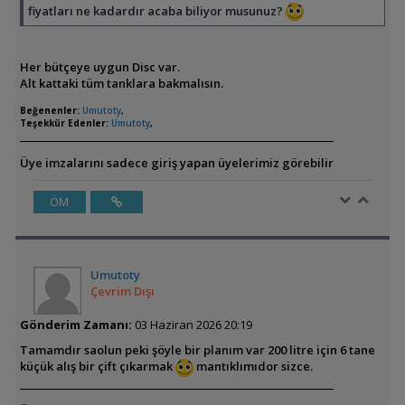
fiyatları ne kadardır acaba biliyor musunuz?
Her bütçeye uygun Disc var.
Alt kattaki tüm tanklara bakmalısın.
Beğenenler:
Umutoty
,
Teşekkür Edenler:
Umutoty
,
Üye imzalarını sadece giriş yapan üyelerimiz görebilir
ÖM
Umutoty
Çevrim Dışı
Gönderim Zamanı:
03 Haziran 2026 20:19
Tamamdır saolun peki şöyle bir planım var 200 litre için 6 tane
küçük alış bir çift çıkarmak
mantıklımıdor sizce.