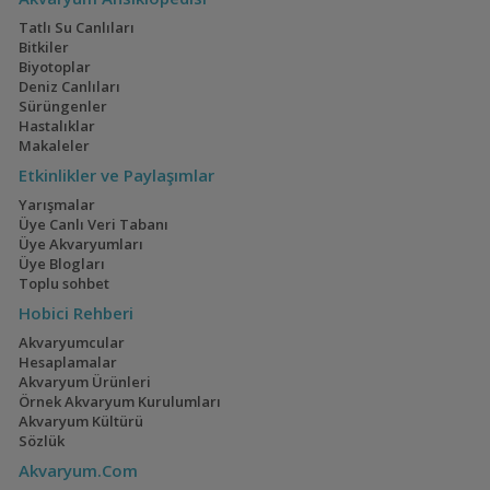
Tatlı Su Canlıları
Bitkiler
Biyotoplar
Deniz Canlıları
Sürüngenler
Hastalıklar
Makaleler
Etkinlikler ve Paylaşımlar
Yarışmalar
Üye Canlı Veri Tabanı
Üye Akvaryumları
Üye Blogları
Toplu sohbet
Hobici Rehberi
Akvaryumcular
Hesaplamalar
Akvaryum Ürünleri
Örnek Akvaryum Kurulumları
Akvaryum Kültürü
Sözlük
Akvaryum.Com