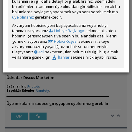
kullanımı ile ilgili daha detaylı bilgi alabilirsiniz. Sitemizdeki
ÖM
bu bölümlerin tamamını üye olmadan görebilirsiniz ancak bu
bölümlerde paylaşım yapabilmek veya soru sorabilmek için
üye olmanız
gerekmektedir.
Akvaryum hobisine yeni başlayacaksanız veya hobiyi
Cyber_Scout
tanımak istiyorsanız
Hobiye Başlangıç
sekmesini, zaten
Çevrim Dışı
hobinin içerisindeyseniz ve sitenin bu alandaki özelliklerini
Özel Üye
görmek istiyorsanız
Hobici Köşesi
sekmesini, siteye
Gönderim Zamanı:
03 Haziran 2026 19:07
akvaryumunuzda yaşadığınız acil bir sorun nedeniyle
ulaştıysanız
Acil
sekmesini, ilan bölümü ile ilgili bilgi almak
Yazar:
Umutoty
ve ilanlara gitmek için
İlanlar
sekmesini tıklayabilirsiniz.
İstanbul’da discus satan yerleri söyleyebilirmisinix. 7-8-9 cm
alacağım.
Üsküdar Discus Marketim
Beğenenler:
Umutoty
,
Teşekkür Edenler:
Umutoty
,
Üye imzalarını sadece giriş yapan üyelerimiz görebilir
ÖM