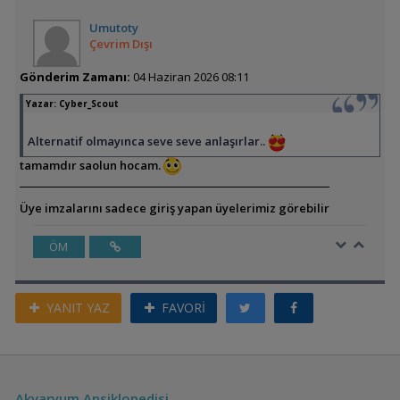
Umutoty
Çevrim Dışı
Gönderim Zamanı:
04 Haziran 2026 08:11
Yazar:
Cyber_Scout
Alternatif olmayınca seve seve anlaşırlar..
tamamdır saolun hocam.
Üye imzalarını sadece giriş yapan üyelerimiz görebilir
ÖM
YANIT YAZ
FAVORİ
Akvaryum Ansiklopedisi