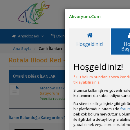
Akvaryum.Com
Ansiklopedi
Etkinlik-Paylaşım
Rehber
Hoşgeldiniz!
Ho
Baş
Ana Sayfa
Canlı İlanları
Rotala Blood Red -hydrocotyle Tr
Rotala Blood Red -hydrocotyle Triparti
Hoşgeldiniz!
ÜYENİN DİĞER İLANLARI
* Bu bölüm bundan sonra kendili
tıklayabilirsiniz.
Moscow Dark Blue Lepistes
Sitemizi kullanışlı ve güvenli h
Satıyorum
kullanımını da kabul ediyorsunu
Poecilia reticulata (Lepistes - Guppy)
Bu sitemize ilk gelişiniz gibi gö
bir platformdur. Sitemizde
foru
pek çok bölüm mevcuttur. Bölüm 
İlanın Bulunduğu Kategoriler:
Tüm Canlılar
,
Tüm İlanlar
ile ilgili daha detaylı bilgi ala
yapabilmek veya soru sorabilme