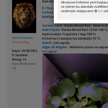
Son Güncelleme Zamanı:
Dün 08:25
Akvaryum hobisine yeni başlaya
ve sitenin bu alandaki özellikle
İl / İlçe / Semt:
Istanbul / Beylikdüzü / Kavak
nedeniyle ulaştıysanız
Acil
sek
İrtibat Bilgileri:
Özel Mesaj
Nakliye ile İlgili Ek Bilgiler:
Beylikdüzü Met
Satılan Canlı:
Rotala Blood Red - Hydrocoty
Adet Fiyatı:
Rotala Blood Red 12 Dal 100 T
Hydrocotyle Tripartita 1 kap 100 TL
emre12ozkan
Eichornia Crassipes (su sümbülü) 75 TL
Çevrim Dışı
Adedi:
Çok sayıda
Diğer Ek Bilgiler:
Bitkilerin yosun ve salyan
Kayıt: 23/03/2012
Fotoğraf:
İl: Istanbul
Mesaj: 14
Geri Bildirimler
(7)