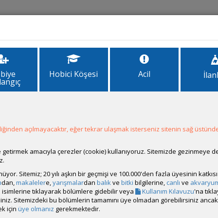
İlanlar
Forum
Site Bilgi
biye
Hobici Köşesi
Acil
İlan
langıç
ipartita
ta
Kategori
Son Güncell
ğinden açılmayacaktır, eğer tekrar ulaşmak isterseniz sitenin sağ üstünde
Canlı
Güncellenme
ale getirmek amacıyla çerezler (cookie) kullanıyoruz. Sitemizde gezinmeye 
z.
rünüyor. Sitemiz; 20 yılı aşkın bir geçmişi ve 100.000'den fazla üyesinin katk
m
dan,
makaleler
e,
yarışmalar
dan
balık
ve
bitki
bilgilerine,
canlı
ve
akvaryu
isimlerine tıklayarak bölümlere gidebilir veya
Kullanım Kılavuzu
'na tıkl
bilirsiniz. Sitemizdeki bu bölümlerin tamamını üye olmadan görebilirsiniz an
k için
üye olmanız
gerekmektedir.