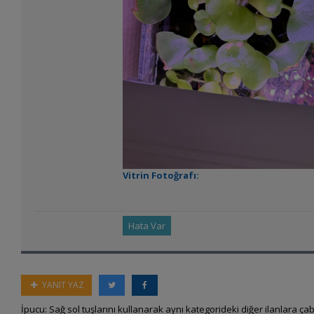
Vitrin Fotoğrafı:
Hata Var
YANIT YAZ
İpucu: Sağ sol tuşlarını kullanarak aynı kategorideki diğer ilanlara çab