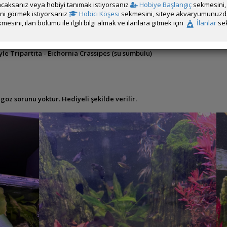
caksanız veya hobiyi tanımak istiyorsanız
Hobiye Başlangıç
sekmesini, 
rini görmek istiyorsanız
Hobici Köşesi
sekmesini, siteye akvaryumunuzda 
li
mesini, ilan bölümü ile ilgili bilgi almak ve ilanlara gitmek için
İlanlar
sek
robüs elden teslim
le Tripartita - Eichornia Crassipes (su sümbülü)
L
goz sorunu yoktur. Hediyeli şekilde verilir.