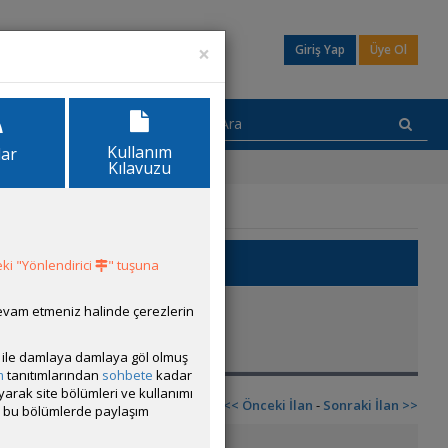
×
Giriş Yap
Üye Ol
Kullanım
lar
Kılavuzu
eme
ki "Yönlendirici
" tuşuna
:
Dün 08:25
devam etmeniz halinde çerezlerin
ısı ile damlaya damlaya göl olmuş
m
tanıtımlarından
sohbete
kadar
ayarak site bölümleri ve kullanımı
<< Önceki İlan
-
Sonraki İlan >>
cak bu bölümlerde paylaşım