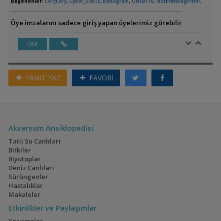
Beğenenler:
CoryCory
,
Cyber_Scout
,
Bettagram
,
Orhan76
,
NotEvenBeginner
,
Üye imzalarını sadece giriş yapan üyelerimiz görebilir
ÖM
YANIT YAZ
FAVORİ
Akvaryum Ansiklopedisi
Tatlı Su Canlıları
Bitkiler
Biyotoplar
Deniz Canlıları
Sürüngenler
Hastalıklar
Makaleler
Etkinlikler ve Paylaşımlar
Yarışmalar