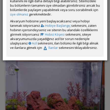
kullanımı ile ilgili daha detaylı bilgi alabilirsiniz. Sitemizdeki
Lav taşı tropica aqua soil
bu bölümlerin tamamını üye olmadan görebilirsiniz ancak bu
bölümlerde paylaşım yapabilmek veya soru sorabilmek için
üye olmanız
gerekmektedir.
Akvaryum hobisine yeni başlayacaksanız veya hobiyi
tanımak istiyorsanız
Hobiye Başlangıç
sekmesini, zaten
hobinin içerisindeyseniz ve sitenin bu alandaki özelliklerini
görmek istiyorsanız
Hobici Köşesi
sekmesini, siteye
akvaryumunuzda yaşadığınız acil bir sorun nedeniyle
ulaştıysanız
Acil
sekmesini, ilan bölümü ile ilgili bilgi almak
ve ilanlara gitmek için
İlanlar
sekmesini tıklayabilirsiniz.