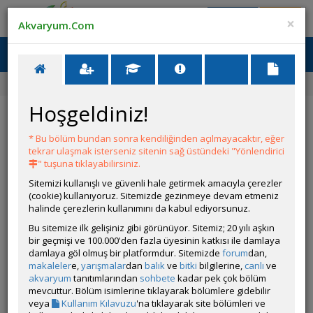
Giriş Yap
Üye Ol
×
Akvaryum.Com
Ana Menü
Toggl
naviga
Forum
Akvaryum Tanıtımı
Yeniden Hightech Dönüş.
Hoşgeldiniz!
Yeniden Hightech Dönüş.
* Bu bölüm bundan sonra kendiliğinden açılmayacaktır, eğer
YANIT YAZ
tekrar ulaşmak isterseniz sitenin sağ üstündeki "Yönlendirici
" tuşuna tıklayabilirsiniz.
Sitemizi kullanışlı ve güvenli hale getirmek amacıyla çerezler
kaygsz50
(cookie) kullanıyoruz. Sitemizde gezinmeye devam etmeniz
Çevrim Dışı
halinde çerezlerin kullanımını da kabul ediyorsunuz.
Gönderim Zamanı:
Bu sitemize ilk gelişiniz gibi görünüyor. Sitemiz; 20 yılı aşkın
11 Eylül 2025 16:35
bir geçmişi ve 100.000'den fazla üyesinin katkısı ile damlaya
Ölçüler:38x30x30
damlaya göl olmuş bir platformdur. Sitemizde
forum
dan,
Canlı Türleri:Şuan yok
makaleler
e,
yarışmalar
dan
balık
ve
bitki
bilgilerine,
canlı
ve
Bitki Türleri:
akvaryum
tanıtımlarından
sohbete
kadar pek çok bölüm
Tankın Yaşı:1 gün
mevcuttur. Bölüm isimlerine tıklayarak bölümlere gidebilir
Filtrasyon ve Işıklandırma:şelale powerled
veya
Kullanım Kılavuzu
'na tıklayarak site bölümleri ve
Tasarım ve Dekorasyon: