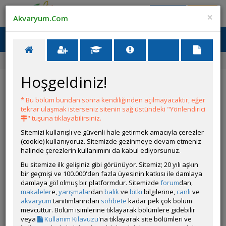
Giriş Yap
Üye Ol
×
Akvaryum.Com
Ana Menü
Toggl
naviga
Forum
Akvaryum Tanıtımı
60p Dutch Style
Hoşgeldiniz!
60p Dutch Style
* Bu bölüm bundan sonra kendiliğinden açılmayacaktır, eğer
Git
YANIT YAZ
tekrar ulaşmak isterseniz sitenin sağ üstündeki "Yönlendirici
" tuşuna tıklayabilirsiniz.
Sitemizi kullanışlı ve güvenli hale getirmek amacıyla çerezler
Kturan06
(cookie) kullanıyoruz. Sitemizde gezinmeye devam etmeniz
Çevrim Dışı
halinde çerezlerin kullanımını da kabul ediyorsunuz.
Gönderim Zamanı:
Bu sitemize ilk gelişiniz gibi görünüyor. Sitemiz; 20 yılı aşkın
13 Mayıs 2026 20:06
bir geçmişi ve 100.000'den fazla üyesinin katkısı ile damlaya
Yazar:
alocello
damlaya göl olmuş bir platformdur. Sitemizde
forum
dan,
makaleler
e,
yarışmalar
dan
balık
ve
bitki
bilgilerine,
canlı
ve
akvaryum
tanıtımlarından
sohbete
kadar pek çok bölüm
Hocam sizi de görelim artık şu dutch belasında daha güzel
mevcuttur. Bölüm isimlerine tıklayarak bölümlere gidebilir
bir bela var mı ya
veya
Kullanım Kılavuzu
'na tıklayarak site bölümleri ve