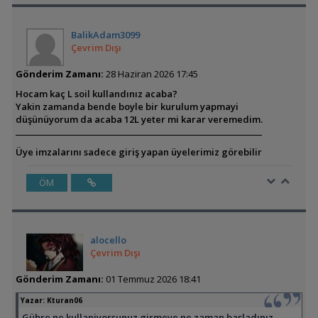
BalikAdam3099
Çevrim Dışı
Gönderim Zamanı:
28 Haziran 2026 17:45
Hocam kaç L soil kullandınız acaba?
Yakin zamanda bende boyle bir kurulum yapmayi
düşünüyorum da acaba 12L yeter mi karar veremedim.
Üye imzalarını sadece giriş yapan üyelerimiz görebilir
ÖM
alocello
Çevrim Dışı
Gönderim Zamanı:
01 Temmuz 2026 18:41
Yazar:
Kturan06
Gübre ne kullaniyorsunuz girmeye ne zaman başladınız