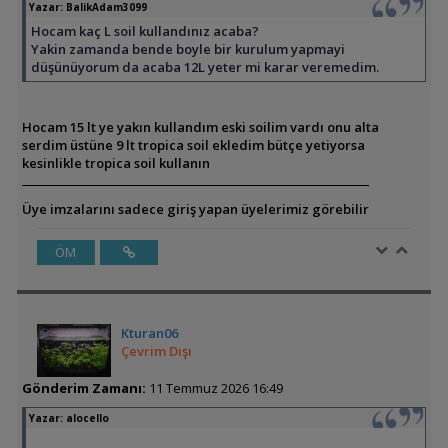
Yazar:
BalikAdam3099
Hocam kaç L soil kullandınız acaba?
Yakin zamanda bende boyle bir kurulum yapmayi
düşünüyorum da acaba 12L yeter mi karar veremedim.
Hocam 15 lt ye yakın kullandım eski soilim vardı onu alta
serdim üstüne 9 lt tropica soil ekledim bütçe yetiyorsa
kesinlikle tropica soil kullanın
Üye imzalarını sadece giriş yapan üyelerimiz görebilir
ÖM
Kturan06
Çevrim Dışı
Gönderim Zamanı:
11 Temmuz 2026 16:49
Yazar:
alocello