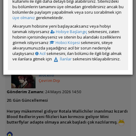
kullanımı ile ilgili daha detaylı bilgi alabilirsiniz. Sitemizdeki
bu bölümlerin tamamını üye olmadan görebilirsiniz ancak bu
bölümlerde paylaşım yapabilmek veya soru sorabilmek için
Çok üşeniyorum gözüm yemiyor bir türlü😂😂
üye olmanız
gerekmektedir.
Beğenenler:
alocello
,
Akvaryum hobisine yeni başlayacaksanız veya hobiyi
tanımak istiyorsanız
Hobiye Başlangıç
sekmesini, zaten
hobinin içerisindeyseniz ve sitenin bu alandaki özelliklerini
Üye imzalarını sadece giriş yapan üyelerimiz görebilir
görmek istiyorsanız
Hobici Köşesi
sekmesini, siteye
akvaryumunuzda yaşadığınız acil bir sorun nedeniyle
ÖM
ulaştıysanız
Acil
sekmesini, ilan bölümü ile ilgili bilgi almak
ve ilanlara gitmek için
İlanlar
sekmesini tıklayabilirsiniz.
alocello
Çevrim Dışı
Gönderim Zamanı:
24 Mayıs 2026 14:50
20. Gün Güncellemesi
Herşey mükemmel gidiyor Rotala Wallichiler inanılmaz kızardı
Blood Redlerin yeni filizleri kan kırmızısı geliyor Mini
butterflylar adapte olmaya ancak başladı çok nazlılarmış.