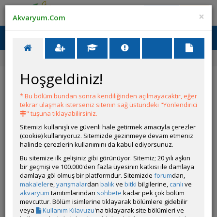
Giriş Yap
Üye Ol
×
Akvaryum.Com
Ana Menü
Toggl
naviga
Ana Sayfa
Amerikan Tetraları İlanları
Hoşgeldiniz!
Amerikan Tetraları İlanları
* Bu bölüm bundan sonra kendiliğinden açılmayacaktır, eğer
tekrar ulaşmak isterseniz sitenin sağ üstündeki "Yönlendirici
" tuşuna tıklayabilirsiniz.
YENİ İLAN
TÜR SEÇ
Sitemizi kullanışlı ve güvenli hale getirmek amacıyla çerezler
(cookie) kullanıyoruz. Sitemizde gezinmeye devam etmeniz
halinde çerezlerin kullanımını da kabul ediyorsunuz.
İLANLAR
Bu sitemize ilk gelişiniz gibi görünüyor. Sitemiz; 20 yılı aşkın
bir geçmişi ve 100.000'den fazla üyesinin katkısı ile damlaya
İlan Nasıl Verilir? - İlan Sisteminin Özellikleri
damlaya göl olmuş bir platformdur. Sitemizde
forum
dan,
Yazan
Akvaryum.Com
makaleler
e,
yarışmalar
dan
balık
ve
bitki
bilgilerine,
canlı
ve
akvaryum
tanıtımlarından
sohbete
kadar pek çok bölüm
Bitkili Akvaryum Balıkları
mevcuttur. Bölüm isimlerine tıklayarak bölümlere gidebilir
İlan Veren
emreemin
veya
Kullanım Kılavuzu
'na tıklayarak site bölümleri ve
Ancistrus sp. (Cüce Vatoz - Boynuzlu Vatoz), Caridina