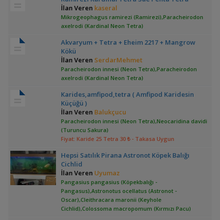
İlan Veren
kaseral
Mikrogeophagus ramirezi (Ramirezi),Paracheirodon
axelrodi (Kardinal Neon Tetra)
Akvaryum + Tetra + Eheim 2217 + Mangrow
Kökü
İlan Veren
SerdarMehmet
Paracheirodon innesi (Neon Tetra),Paracheirodon
axelrodi (Kardinal Neon Tetra)
Karides,amfipod,tetra ( Amfipod Karidesin
Küçüğü )
İlan Veren
Balukçucu
Paracheirodon innesi (Neon Tetra),Neocaridina davidi
(Turuncu Sakura)
Fiyat: Karide 25 Tetra 30 ₺
- Takasa Uygun
Hepsi Satılık Pirana Astronot Köpek Balığı
Cichlid
İlan Veren
Uyumaz
Pangasius pangasius (Köpekbalığı -
Pangasus),Astronotus ocellatus (Astronot -
Oscar),Cleithracara maronii (Keyhole
Cichlid),Colossoma macropomum (Kırmızı Pacu)