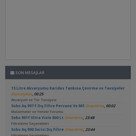
SON MESAJLAR
15 Litre Akvaryumu Karides Tankına Çevirme ve Tavsiyeler
,
Durustyilan
00:25
Akvaryum ve Tür Tavsiyesi
,
Sobo Aq 907 F Dış Filtre Pervane Ve Mil
Omerdrms
00:02
Malzemeler ve Yemler Forumu
,
Sobo 901f Ultra Viole 800 Lt
Omerdrms
23:48
Filtreleme Seçenekleri
,
Sobo Aq 900 Serisi Dış Filtre
Omerdrms
23:44
Filtreleme Seçenekleri