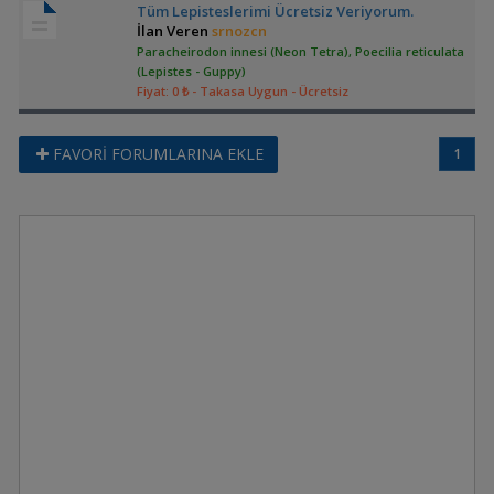
Tüm Lepisteslerimi Ücretsiz Veriyorum.
İlan Veren
srnozcn
Paracheirodon innesi (Neon Tetra), Poecilia reticulata
(Lepistes - Guppy)
Fiyat: 0 ₺
- Takasa Uygun
- Ücretsiz
FAVORİ FORUMLARINA EKLE
1