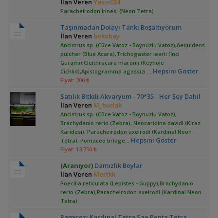
İlan Veren
Yasin034
Paracheirodon innesi (Neon Tetra)
Taşınmadan Dolayı Tankı Boşaltıyorum
İlan Veren
bekobay
Ancistrus sp. (Cüce Vatoz - Boynuzlu Vatoz),Aequidens
pulcher (Blue Acara),Trichogaster leerii (İnci
Gurami),Cleithracara maronii (Keyhole
Hepsini Göster
Cichlid),Apistogramma agassizi
...
Fiyat: 200 ₺
Satılık Bitkili Akvaryum - 70*35 - Her Şey Dahil
İlan Veren
M_budak
Ancistrus sp. (Cüce Vatoz - Boynuzlu Vatoz),
Brachydanio rerio (Zebra), Neocaridina davidi (Kiraz
Karidesi), Paracheirodon axelrodi (Kardinal Neon
Hepsini Göster
Tetra), Pomacea bridge
...
Fiyat: 13.750 ₺
(Aranıyor)
Damızlık Boylar
İlan Veren
Mertkk
Poecilia reticulata (Lepistes - Guppy),Brachydanio
rerio (Zebra),Paracheirodon axelrodi (Kardinal Neon
Tetra)
Ramirezi Kardinal Tetra Sae Penta Tetra