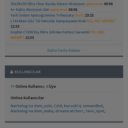
Her Şey
Neon Tetra
(123)
30x30x30 Ultra Clear Kurulu Sistem Akvaryum
apistoman
00:06
Malzemeler ve Yemler Forumu
Akvaryumum
A+ Kalite Akvaryum Seti
apistoman
00:06
,
Leonardit Zeminli Akvaryum Kurulumu
Belisarius
20:14
Yerli Üretim Apistogramma Trifasciata
rhn35
23:25
Akvaryum Tanıtımı
L144 Mavi Göz Tül Vatozlar Kampanyanın Kralı
FULL RED MEHMET
,
Merhaba Bütçem Max 1200 Civarı Sessiz Çift Çıkışlı
berat76
22:53
19:41
Elma Salyangozu
Red Mangrove
Dophin C1300 Dış Filtre Sıfırdan Farksız Garantili
FULL RED
Akvaryum ve Tür Tavsiyesi
Güncel
(rhizophora Mangle)
MEHMET
22:53
,
(18)
Balkondaki Pondum Çok Isınıyor.
İnci Kefali
19:19
Reeflowers Pearl Whıte Sand Kum 200 Kg
FULL RED MEHMET
22:53
Bitki Akvaryumları Genel
,
37 Litrelik Siyah Neon Tetra Akvaryumum
Jbl Novo M Vatoz Çöpçü Yemi
FULL RED MEHMET
Ahmet53
22:53
18:02
Daha Fazla Göster
Akvaryum Tanıtımı
Amazon Hançeri Cryptocoryne Canlı Üreyen Bitkiler
FULL RED
,
Red Mangrove (rhizophora Mangle)
MEHMET
22:52
bilentungul
14:43
Akvaryum Tanıtımı
Erkek Kribensis Takaslık
teksas_tombiks
22:14
Otocinclus
Yeni Tetra
,
Akvaryumum
Dwarf Puffer / Pea Puffer Türkiye’de Besleyenler
Future07
Basit Tür Başlangıç Bitkileri
KULLANICILAR
GOLDFISH
22:13
(2)
(390)
14:25
Akvaryum Kapağı Ve Aydınlatma Tertibatı
ozannn
21:51
Diğer Tatlı Su Canlıları
Akvaryum Arıtma Sistemleri
zafer3885
21:40
11
Online Kullanıcı,
6
Üye
,
135 Lt Akvaryum İçin Bu Canlı Sayısı Fazla Mı?
Betta_King
Zateksuaritma Akvaryum Arıtma Sistemleri Reef Seri
zafer3885
12:01
21:40
Online Kullanıcılar
Yeni Üye Forumu
Şerit Test Çubuğu
dark blue
21:08
L144 Longfin Blue Eye
Küçük Bir Su
,
Betamda Kuyruk Erimesi Mi Var?
runfile
10:14
🐬˚˖𓍢✨໋ 🐋✧˚koleksiyonluk Bitkiler˚˖🐬˚✨໋ 🐋✧˚.🐟
Narkolog na dom_usSt
,
Cold
,
burock14
,
osmandbnl
hasancn
,
21:00
Birikintisi :)
(2)
Yeni Üye Forumu
Narkolog na dom_wsKa
,
dreamcatcherr
,
1win_iqmt
,
Cam Emiş Basış ,gübre Seti 7 Parça
hasancn
21:00
,
Yeni Tetra Akvaryumum
Hasan117
10:08
High Tech Paketleri %40 İndimli Tek Paket
hasancn
21:00
Akvaryum Tanıtımı
Bloody Mary Karides
gulec_44
20:36
,
Ternapi Küçük Bir Su Birikintisi
ternapi
01:42