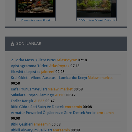
Akvaryum Tanıtımı
,
Japon Balığım Yüzeyde Hava Almaya Çalışıyor
Betta_King
18:01
Geophagus Red
200 Litre Yeni Bitkili
Yeni Üye Forumu
Head Üreme Süreci
Tankım
(41)
,
Karides Akvaryumu: Karideslerim Ölüyor
ugurbaran
17:24
Vlog
Yeni Üye Forumu
,
Beta Balığında İdeal Damızlık Yaşı Kaç Aydır?
Ygghjh
17:23
SON İLANLAR
Yeni Üye Forumu
,
Filtre Önerisi
SemihDinçer
17:17
Apistogramma
30x20x20 Ramshorn
Yeni Üye Forumu
2 Torba Moss :) Filtre Isıtıcı
AtlasPoyraz
07:18
Hongsloi Çiftim Ve
Akvaryumu
Tek Co2 Tüpü Aynı Anda 2 Akvaryumda Kullanılır Mı?
(4)
(6)
Apistogramma Türleri
AtlasPoyraz
07:18
Yavruları
,
GETS34
10:03
Hb.white Lepistes
jaloreef
02:25
Işık CO2 ve Ekipmanlar
Kral Ciklet - Albino Auratus - Lombardoi Kenyi
Malawi market
,
Klorlu Suya Girmiş Pipo Filtre
hoppala
02:22
00:58
Filtreleme Seçenekleri
Kafalı Yunus Yavruları
Malawi market
00:58
,
Akvaryum Daki Beyaz İnce Solucanlar
Ahmet53
23:56
Betta Antuta
Leonardit Zeminli
Subulata Crypto Flamingo
ALP85
00:47
Yeni Üye Forumu
Akvaryum Kurulumu
(4)
Endler Karışık
ALP85
00:47
,
Aquasphere Tr Youtube Kanalı
IgorVladimir
23:11
Bitki Gübre Seti Satış Ve Destek
emreemin
00:08
Akvaryum Dünyasından Haberler
Armatür Powerled Ölçülerinize Göre Destek Verilir
emreemin
,
Vahşi Beta Ve Labirentli Hobicileri, Birleşin!
Cyber_Scout
00:08
22:34
Bitki Çeşitleri
emreemin
00:08
Labirentliler
Ramshorn Hakkında
37 Litrelik Siyah
Bitkili Akvaryum Balıkları
emreemin
00:08
,
Süngerle 24 Saatte Sessiz Artemia Çıkarma
BLGHN
21:15