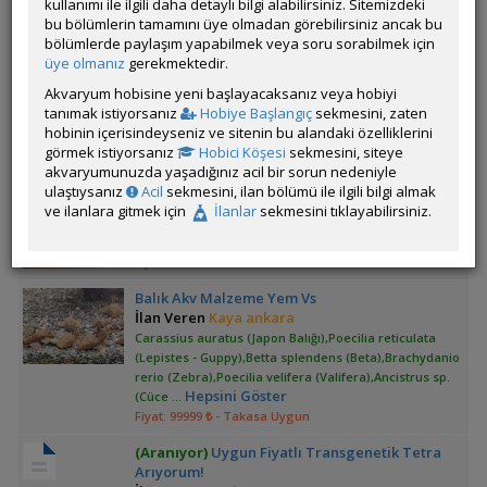
kullanımı ile ilgili daha detaylı bilgi alabilirsiniz. Sitemizdeki
serrata (Arı Karidesi), Cryptoheros sajica (Sajica), L144
bu bölümlerin tamamını üye olmadan görebilirsiniz ancak bu
(Ancistrus sp. 4), Mikrogeophagus ramirezi (Ramirezi),
bölümlerde paylaşım yapabilmek veya soru sorabilmek için
Hepsini Göster
Pa
...
üye olmanız
gerekmektedir.
Fiyat: 50₺ ₺
Akvaryum hobisine yeni başlayacaksanız veya hobiyi
Blackline Tetra Jumbo Boy
tanımak istiyorsanız
Hobiye Başlangıç
sekmesini, zaten
İlan Veren
rasporasrc
hobinin içerisindeyseniz ve sitenin bu alandaki özelliklerini
Hyphessobrycon scholzei (Siyah Çizgili Tetra)
görmek istiyorsanız
Hobici Köşesi
sekmesini, siteye
Fiyat: 1750 ₺
akvaryumunuzda yaşadığınız acil bir sorun nedeniyle
ulaştıysanız
Acil
sekmesini, ilan bölümü ile ilgili bilgi almak
Tetra Exodon Paradoxus (bucktoothed) [f0]
ve ilanlara gitmek için
İlanlar
sekmesini tıklayabilirsiniz.
İlan Veren
Piranhabull06
Paracheirodon axelrodi (Kardinal Neon Tetra)
Fiyat: 12500 ₺
Balık Akv Malzeme Yem Vs
İlan Veren
Kaya ankara
Carassius auratus (Japon Balığı),Poecilia reticulata
(Lepistes - Guppy),Betta splendens (Beta),Brachydanio
rerio (Zebra),Poecilia velifera (Valifera),Ancistrus sp.
Hepsini Göster
(Cüce
...
Fiyat: 99999 ₺
- Takasa Uygun
(Aranıyor)
Uygun Fiyatlı Transgenetik Tetra
Arıyorum!