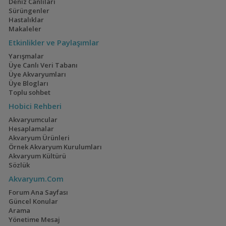
Deniz Canlıları
Ista Yüzey Temizleyici (surface Skimmer) I521
Amati340
15:01
Sürüngenler
Ramshorn Salyangoz (10 Adet)
Amati340
15:01
Hastalıklar
Makaleler
Geophagus Red
İwagumi
Etkinlikler ve Paylaşımlar
Head Tapajos
(13)
(14)
Yarışmalar
Üye Canlı Veri Tabanı
Üye Akvaryumları
Üye Blogları
Toplu sohbet
Ateşağız
40x40x40
Hobici Rehberi
(2)
(2)
Akvaryumcular
Hesaplamalar
Akvaryum Ürünleri
Örnek Akvaryum Kurulumları
Akvaryum Kültürü
Mavi Melek Karides
110 Litre Japon
Sözlük
Akvaryumu
(11)
Akvaryum.Com
Forum Ana Sayfası
Güncel Konular
Arama
Cyrtocara Moorii
1,5 Yıllık Walstad
Yönetime Mesaj