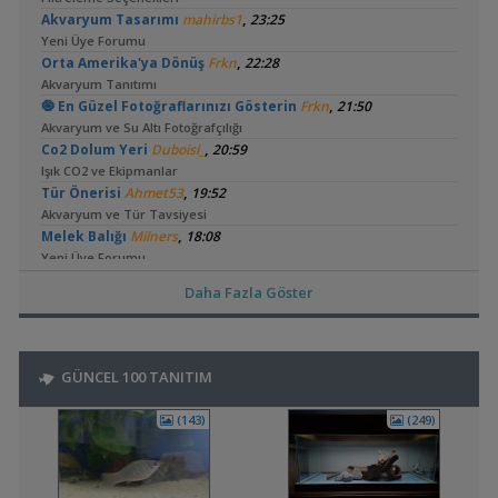
,
Akvaryum Tasarımı
mahirbs1
23:25
Yeni Üye Forumu
,
Orta Amerika'ya Dönüş
Frkn
22:28
Akvaryum Tanıtımı
,
🧿 En Güzel Fotoğraflarınızı Gösterin
Frkn
21:50
Akvaryum ve Su Altı Fotoğrafçılığı
,
Co2 Dolum Yeri
Duboisi_
20:59
Işık CO2 ve Ekipmanlar
,
Tür Önerisi
Ahmet53
19:52
Akvaryum ve Tür Tavsiyesi
,
Melek Balığı
Milners
18:08
Yeni Üye Forumu
,
Lowtech Bitkiler İle Hobiye Dönüş
aydin3437
17:48
Daha Fazla Göster
Akvaryum Tanıtımı
,
Frontoza Cinsiyet
akvaradam
17:34
Cinsiyet ve Tür Belirleme
,
Ciklet Balığı Boy Aldırma
Ygghjh
17:00
GÜNCEL 100 TANITIM
Yeni Üye Forumu
,
Ternapi Medaka Pondları
ternapi
15:33
(143)
(249)
Akvaryum Tanıtımı
,
Basit Melek Ve Cuce Vatoz Akvaryumu (200 Litre)
saturday
14:01
Akvaryum Tanıtımı