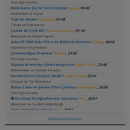
Yeni Üye Forumu
,
Balık Karnı Şiş Ve Ters Dönüyor
Jepue
03:40
Hastalıklar ve İlaçlar
,
Toprak Seçimi
Kaangzkr
01:48
Taban ve Gübreleme
,
Çatlak Mı Çizik Mi?
VaranusSalvator
01:18
Akvaryum ve Kapak Yapımı
,
Sobo Sf-350f Askı Filtre Ve Elektrik Kesintisi
Sufisu
00:50
Filtreleme Seçenekleri
,
Çözemediğim Problem
Firebolt
23:55
Yeni Üye Forumu
,
Dajana Artemiayı Çıkartamıyorum
Cyber_Scout
22:48
Malzemeler ve Yemler Forumu
,
Karideslerin Cinsiyeti Nedir?
Cyber_Scout
22:41
Cinsiyet ve Tür Belirleme
,
Buhar Camı Ve Şelale Filtre Çıkmazı
emocdgn06
20:59
Yeni Üye Forumu
,
🧿 En Güzel Fotoğraflarınızı Gösterin
Frkn
20:57
Akvaryum ve Su Altı Fotoğrafçılığı
,
Orta Amerika'ya Dönüş
Frkn
20:51
Akvaryum Tanıtımı
Daha Fazla Göster
,
Tankta Yosun İstilası
Betta_King
16:23
Akvaryum ve Tür Tavsiyesi