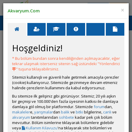
Giriş Yap
Üye Ol
×
Akvaryum.Com
Ana Menü
Toggl
naviga
Hoşgeldiniz!
HATA
* Bu bölüm bundan sonra kendiliğinden açılmayacaktır, eğer
tekrar ulaşmak isterseniz sitenin sağ üstündeki "Yönlendirici
Bu ilan kaldırılmıştır.
" tuşuna tıklayabilirsiniz.
Sitemizi kullanışlı ve güvenli hale getirmek amacıyla çerezler
(cookie) kullanıyoruz. Sitemizde gezinmeye devam etmeniz
halinde çerezlerin kullanımını da kabul ediyorsunuz.
Bu sitemize ilk gelişiniz gibi görünüyor. Sitemiz; 20 yılı aşkın
bir geçmişi ve 100.000'den fazla üyesinin katkısı ile damlaya
damlaya göl olmuş bir platformdur. Sitemizde
forum
dan,
makaleler
e,
yarışmalar
dan
balık
ve
bitki
bilgilerine,
canlı
ve
akvaryum
tanıtımlarından
sohbete
kadar pek çok bölüm
mevcuttur. Bölüm isimlerine tıklayarak bölümlere gidebilir
veya
Kullanım Kılavuzu
'na tıklayarak site bölümleri ve