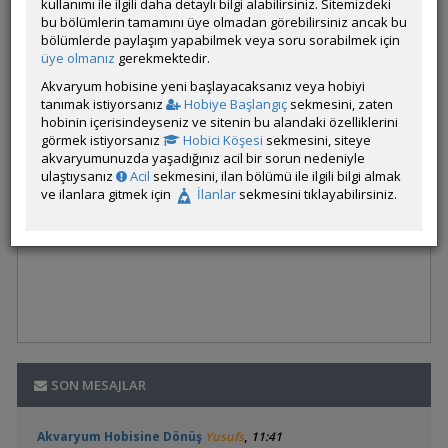
kullanımı ile ilgili daha detaylı bilgi alabilirsiniz. Sitemizdeki
bu bölümlerin tamamını üye olmadan görebilirsiniz ancak bu
bölümlerde paylaşım yapabilmek veya soru sorabilmek için
üye olmanız
gerekmektedir.
Akvaryum hobisine yeni başlayacaksanız veya hobiyi
tanımak istiyorsanız
Hobiye Başlangıç
sekmesini, zaten
hobinin içerisindeyseniz ve sitenin bu alandaki özelliklerini
görmek istiyorsanız
Hobici Köşesi
sekmesini, siteye
akvaryumunuzda yaşadığınız acil bir sorun nedeniyle
ulaştıysanız
Acil
sekmesini, ilan bölümü ile ilgili bilgi almak
ve ilanlara gitmek için
İlanlar
sekmesini tıklayabilirsiniz.
SON MESAJLAR
,
Akvaryum Hobisine Dönüş
Yusufs
11:41