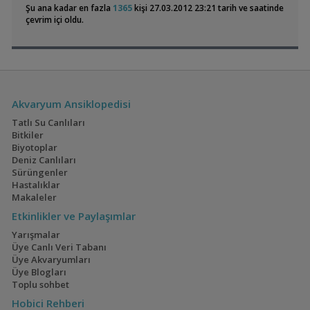
Akvaryumum
Şu ana kadar en fazla
1365
kişi 27.03.2012 23:21 tarih ve saatinde
30x30x30 Ultra Clear Kurulu Sistem Akvaryum
apistoman
18:59
çevrim içi oldu.
A+ Kalite Akvaryum Seti
apistoman
18:59
Sarı Prenses - Beyaz Prenses - İmparator - Auratus
Malawi
market
18:41
Colombian Tetra
60x40x40 Walstad
Kafalı Yunus Yavruları
Malawi market
18:41
(3)
(36)
Exel , Ramshorm , Bitki
CevdetSERBEST
16:17
Su Piresi 200 - 300 Adet 100 Tl
CevdetSERBEST
16:17
Akvaryum Ansiklopedisi
Moss Teli
CevdetSERBEST
16:17
Tatlı Su Canlıları
Bitkiler
Biyotoplar
Electric Blue Acara
160x60x60
Deniz Canlıları
Akvaryumum
(4)
(3)
Sürüngenler
Hastalıklar
Makaleler
Etkinlikler ve Paylaşımlar
Geophagus Red
İwagumi
Yarışmalar
Head Tapajos
Üye Canlı Veri Tabanı
(13)
(14)
Üye Akvaryumları
Üye Blogları
Toplu sohbet
Hobici Rehberi