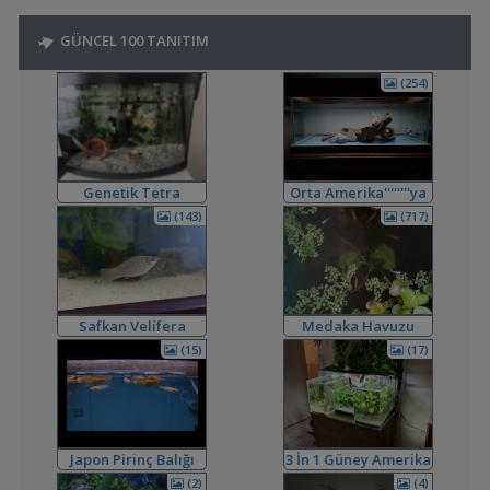
,
Kardinal Tetralarım Durduk Yere Öldü
bendeniztayfun
15:45
GÜNCEL 100 TANITIM
Hastalıklar ve İlaçlar
,
Ternapi Medaka Pondları
ternapi
12:44
(254)
Akvaryum Tanıtımı
,
Bitki Kum Ve Balık Tavsiyesi
Cyber_Scout
02:16
Akvaryum ve Tür Tavsiyesi
,
Melek Balığı
Milners
00:08
Yeni Üye Forumu
Genetik Tetra
Orta Amerika''''''''ya
,
Ne Yapmalıyım
Hidro Dinamik
19:00
Dönüş
(143)
(717)
Yeni Üye Forumu
,
Balkondaki Pondum Çok Isınıyor.
SaviaSora
18:18
Bitki Akvaryumları Genel
,
3'lü Kartuş + Ro Filtre Sistemi Borulaması
flanormimar
15:11
Safkan Velifera
Medaka Havuzu
Filtreleme Seçenekleri
3in1 Güney Amerika Tankları Ve Vertikal Bahçe
(15)
(17)
,
bendeniztayfun
14:42
Akvaryum Tanıtımı
,
Sobo 901f Ultra Viole 800 Lt
Shortbuff
11:22
Filtreleme Seçenekleri
,
200 Litre Yeni Bitkili Tankım
volkangunes
11:06
Japon Pirinç Balığı
3 İn 1 Güney Amerika
Akvaryum Tanıtımı
(japanese Rice Fish)
Tanklarım
(2)
(4)