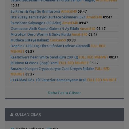
Satılık Geosesarma Dennerle Purple Vampir Yengeç
Arch.Hüseyin
Omurgasızlar
Apistogramma
30x20x20 Ramshorn
10:35
,
Bitkili Akvaryuma İlk Adım
saturday
12:45
Hongsloi Çiftim Ve
Akvaryumu
(4)
(6)
Su Piresi & Yeşil Su & Infusoria
Amati340
09:47
Yeni Üye Forumu
Yavruları
Ista Yüzey Temizleyici (surface Skimmer) I521
Amati340
09:47
,
👋 Yeni Gelenler Buradan Merhaba Desin
wolk23
12:03
Ramshorn Salyangoz (10 Adet)
Amati340
09:47
Yeni Üye Forumu
Osmocote Akıllı Kapsül Gübre ( 9 Ay Etkili)
Amati340
09:47
,
Büyükşehir Belediyesi Çalışıyor,gece 3 😊
MasterChiefHakan
Microfex( Dero Worm) & Sirke Kurdu
Amati340
09:47
10:09
Betta Antuta
Leonardit Zeminli
Mutlaka Listeye Bakınız
Coskun59
09:39
Yeni Üye Forumu
Akvaryum Kurulumu
(4)
Dophin C1300 Dış Filtre Sıfırdan Farksız Garantili
FULL RED
,
Bitkili Tankda Led Kullanımı
dreamcatcherr
09:15
MEHMET
08:37
Işık CO2 ve Ekipmanlar
Reeflowers Pearl Whıte Sand Kum 200 Kg
FULL RED MEHMET
08:37
,
Dıy - Akvaryum Aydınlatması Hakkında Bilgi
Minics
01:42
Jbl Novo M Vatoz Çöpçü Yemi
FULL RED MEHMET
08:37
Yeni Üye Forumu
Amazon Hançeri Cryptocoryne Canlı Üreyen Bitkiler
FULL RED
,
130 Lt 50+ Lepistes İçin8.500 Tl Bütçeli Dışfiltre
Serpent
Ramshorn Hakkında
37 Litrelik Siyah
MEHMET
08:37
00:15
Her Şey
Neon Tetra
L144 Mavi Göz Tül Vatozlar Kampanyanın Kralı
FULL RED MEHMET
(123)
Yeni Üye Forumu
Akvaryumum
08:37
,
Catappa Yetişiyorum
Rafayel
22:46
2 Torba Moss :) Filtre Isıtıcı
AtlasPoyraz
07:54
Bitki Türleri ve Bakımı
Daha Fazla Göster
Sıfır Fluval 107 - Fluval 206 Mil Pervane Ve Kapak
,
erimgorgulu
Akvaredden Gelen Bitkiler
Sufisu
21:48
07:37
Bitki Türleri ve Bakımı
Orionled A 40 Armatür Sıfır Ayarında
,
erimgorgulu
07:37
30x20x20
akvaristsaglam
20:15
Elma Salyangozu
Red Mangrove
Güncel
(rhizophora Mangle)
Bitkili Akvaryum Balıkları
emreemin
00:39
Akvaryum Tanıtımı
KULLANICILAR
(18)
,
Japon Balığım Yüzeyde Hava Almaya Çalışıyor
Bitki Çeşitleri
emreemin
00:39
Betta_King
18:01
Bitki Gübre Seti Satış Ve Destek
emreemin
00:39