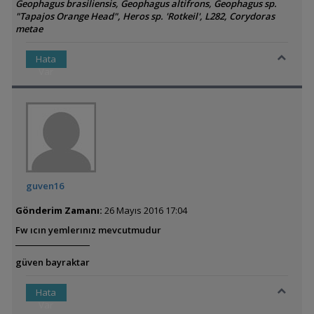
Geophagus brasiliensis, Geophagus altifrons, Geophagus sp.
"Tapajos Orange Head", Heros sp. 'Rotkeil', L282, Corydoras
metae
Hata
Var
guven16
Gönderim Zamanı:
26 Mayıs 2016 17:04
Fw ıcın yemlerınız mevcutmudur
güven bayraktar
Hata
Var