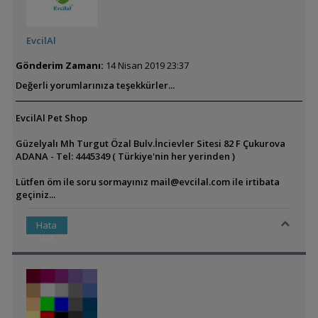
EvcilAl
Gönderim Zamanı:
14 Nisan 2019 23:37
Değerli yorumlarınıza teşekkürler...
EvcilAl Pet Shop
Güzelyalı Mh Turgut Özal Bulv.İncievler Sitesi 82 F Çukurova
ADANA - Tel: 4445349 ( Türkiye'nin her yerinden )
Lütfen öm ile soru sormayınız
mail@evcilal.com
ile irtibata
geçiniz...
Hata
Var