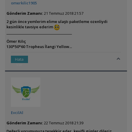
omerkilic1905
Gönderim Zamanı:
21 Temmuz 2018 21:57
2 gün önce yemlerim elime ulaştı paketleme ozenliydi
kesinlikle tavsiye ederim
Ömer Kılıç
130*50*60 Tropheus İlangi Yellow...
Hata
Var
EvcilAl
Gönderim Zamanı:
22 Temmuz 2018 21:39
Değerli yorumunuza teşekkür eder, keyifli günler dileriz...