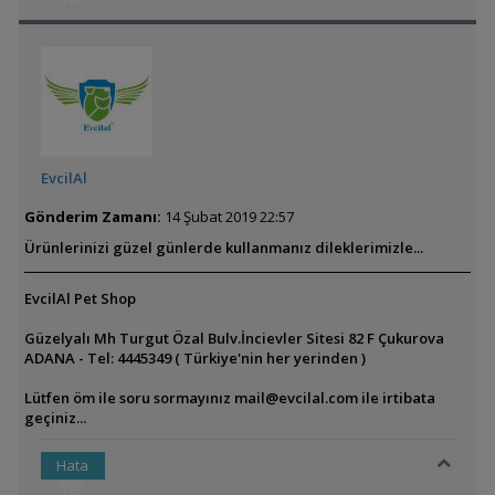
EvcilAl
Gönderim Zamanı:
14 Şubat 2019 22:57
Ürünlerinizi güzel günlerde kullanmanız dileklerimizle...
EvcilAl Pet Shop
Güzelyalı Mh Turgut Özal Bulv.İncievler Sitesi 82 F Çukurova
ADANA - Tel: 4445349 ( Türkiye'nin her yerinden )
Lütfen öm ile soru sormayınız
mail@evcilal.com
ile irtibata
geçiniz...
Hata
Var