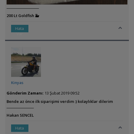
200 Lt Goldfish 🐳
Hata
Var
Kinyas
Gönderim Zamanı:
13 Şubat 2019 09:52
Bende az önce ilk siparişimi verdim :) kolaylıklar dilerim
Hakan SENCEL
Hata
Var