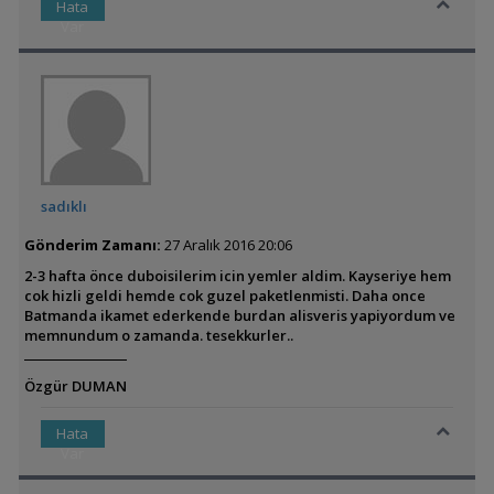
Hata
Var
sadıklı
Gönderim Zamanı:
27 Aralık 2016 20:06
2-3 hafta önce duboisilerim icin yemler aldim. Kayseriye hem
cok hizli geldi hemde cok guzel paketlenmisti. Daha once
Batmanda ikamet ederkende burdan alisveris yapiyordum ve
memnundum o zamanda. tesekkurler..
Özgür DUMAN
Hata
Var