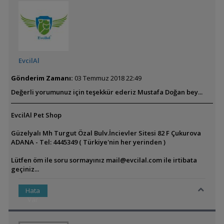
EvcilAl
Gönderim Zamanı:
03 Temmuz 2018 22:49
Değerli yorumunuz için teşekkür ederiz Mustafa Doğan bey...
EvcilAl Pet Shop
Güzelyalı Mh Turgut Özal Bulv.İncievler Sitesi 82 F Çukurova
ADANA - Tel: 4445349 ( Türkiye'nin her yerinden )
Lütfen öm ile soru sormayınız
mail@evcilal.com
ile irtibata
geçiniz...
Hata
Var