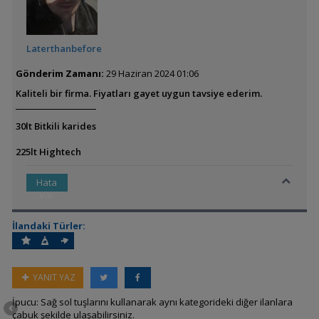
Laterthanbefore
Gönderim Zamanı:
29 Haziran 2024 01:06
Kaliteli bir firma. Fiyatları gayet uygun tavsiye ederim.
30lt Bitkili karides
225lt Hightech
Hata
Var
İlandaki Türler:
YANIT YAZ
İpucu: Sağ sol tuşlarını kullanarak aynı kategorideki diğer ilanlara
çabuk şekilde ulaşabilirsiniz.