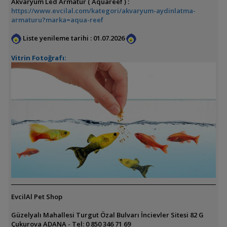
Akvaryum Led Armatür ( Aquareef ) :
https://www.evcilal.com/kategori/akvaryum-aydinlatma-
armaturu?marka=aqua-reef
Liste yenileme tarihi : 01.07.2026
Vitrin Fotoğrafı:
EvcilAl Pet Shop
Güzelyalı Mahallesi Turgut Özal Bulvarı İncievler Sitesi 82 G
Çukurova ADANA - Tel: 0 850 346 71 69