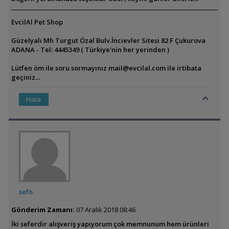
EvcilAl Pet Shop
Güzelyalı Mh Turgut Özal Bulv.İncievler Sitesi 82 F Çukurova
ADANA - Tel: 4445349 ( Türkiye'nin her yerinden )
Lütfen öm ile soru sormayınız
mail@evcilal.com
ile irtibata
geçiniz...
Hata
Var
sefo
Gönderim Zamanı:
07 Aralık 2018 08:46
İki seferdir alışveriş yapıyorum çok memnunum hem ürünleri