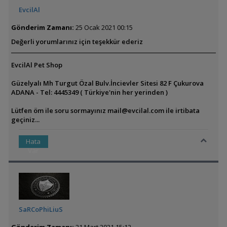
EvcilAl
Gönderim Zamanı:
25 Ocak 2021 00:15
Değerli yorumlarınız için teşekkür ederiz
EvcilAl Pet Shop
Güzelyalı Mh Turgut Özal Bulv.İncievler Sitesi 82 F Çukurova
ADANA - Tel: 4445349 ( Türkiye'nin her yerinden )
Lütfen öm ile soru sormayınız
mail@evcilal.com
ile irtibata
geçiniz...
Hata
Var
SaRCoPhiLiuS
Gönderim Zamanı:
21 Mart 2021 15:12