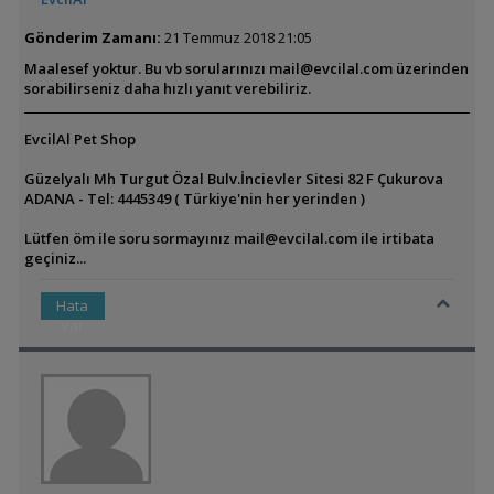
Gönderim Zamanı:
21 Temmuz 2018 21:05
Maalesef yoktur. Bu vb sorularınızı mail@evcilal.com üzerinden
sorabilirseniz daha hızlı yanıt verebiliriz.
EvcilAl Pet Shop
Güzelyalı Mh Turgut Özal Bulv.İncievler Sitesi 82 F Çukurova
ADANA - Tel: 4445349 ( Türkiye'nin her yerinden )
Lütfen öm ile soru sormayınız
mail@evcilal.com
ile irtibata
geçiniz...
Hata
Var