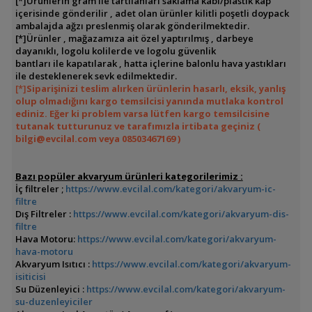
[*]Ürünlerin gram ile tartılanları saklama kabı/plastik kap
içerisinde gönderilir , adet olan ürünler kilitli poşetli doypack
ambalajda ağzı preslenmiş olarak gönderilmektedir.
[*]Ürünler , mağazamıza ait özel yaptırılmış , darbeye
dayanıklı, logolu kolilerde ve logolu güvenlik
bantları ile kapatılarak , hatta içlerine balonlu hava yastıkları
ile desteklenerek sevk edilmektedir.
[*]
Siparişinizi teslim alırken ürünlerin hasarlı, eksik, yanlış
olup olmadığını kargo temsilcisi yanında mutlaka kontrol
ediniz. Eğer ki problem varsa lütfen kargo temsilcisine
tutanak tutturunuz ve tarafımızla irtibata geçiniz (
bilgi@evcilal.com veya 08503467169 )
Bazı popüler akvaryum ürünleri kategorilerimiz :
İç filtreler ;
https://www.evcilal.com/kategori/akvaryum-ic-
filtre
Dış Filtreler :
https://www.evcilal.com/kategori/akvaryum-dis-
filtre
Hava Motoru:
https://www.evcilal.com/kategori/akvaryum-
hava-motoru
Akvaryum Isıtıcı :
https://www.evcilal.com/kategori/akvaryum-
isiticisi
Su Düzenleyici :
https://www.evcilal.com/kategori/akvaryum-
su-duzenleyiciler