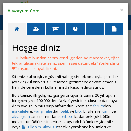
Giriş Yap
Üye Ol
×
Akvaryum.Com
Ana Menü
Toggl
naviga
Ana Sayfa
Yem İlanları
Açık Balık Yemi En İyi Paketleme Tecrübeli Satıcı
Hoşgeldiniz!
Açık Balık Yemi En İyi Paketleme Tecrübeli
Satıcı
* Bu bölüm bundan sonra kendiliğinden açılmayacaktır, eğer
tekrar ulaşmak isterseniz sitenin sağ üstündeki "Yönlendirici
İlanın Bulunduğu Kategoriler:
" tuşuna tıklayabilirsiniz.
Deniz Malzemeleri
,
Bitki
Malzemeleri
,
Yem
,
Tüm İlanlar
Sitemizi kullanışlı ve güvenli hale getirmek amacıyla çerezler
<< Önceki İlan
-
Sonraki İlan >>
(cookie) kullanıyoruz. Sitemizde gezinmeye devam etmeniz
halinde çerezlerin kullanımını da kabul ediyorsunuz.
Bu sitemize ilk gelişiniz gibi görünüyor. Sitemiz; 20 yılı aşkın
EvcilAl
bir geçmişi ve 100.000'den fazla üyesinin katkısı ile damlaya
Çevrim Dışı
damlaya göl olmuş bir platformdur. Sitemizde
forum
dan,
Kurumsal Üye
makaleler
e,
yarışmalar
dan
balık
ve
bitki
bilgilerine,
canlı
ve
Son Güncelleme Zamanı:
29 Temmuz 2026 22:15
akvaryum
tanıtımlarından
sohbete
kadar pek çok bölüm
İl / İlçe / Semt:
Adana / Çukurova / Mahfesigmaz
mevcuttur. Bölüm isimlerine tıklayarak bölümlere gidebilir
Değerli akvaristler ,
veya
Kullanım Kılavuzu
'na tıklayarak site bölümleri ve