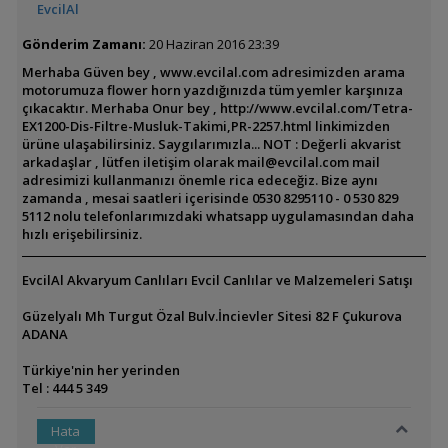
EvcilAl
Gönderim Zamanı:
20 Haziran 2016 23:39
Merhaba Güven bey , www.evcilal.com adresimizden arama
motorumuza flower horn yazdığınızda tüm yemler karşınıza
çıkacaktır. Merhaba Onur bey , http://www.evcilal.com/Tetra-
EX1200-Dis-Filtre-Musluk-Takimi,PR-2257.html linkimizden
ürüne ulaşabilirsiniz. Saygılarımızla... NOT : Değerli akvarist
arkadaşlar , lütfen iletişim olarak mail@evcilal.com mail
adresimizi kullanmanızı önemle rica edeceğiz. Bize aynı
zamanda , mesai saatleri içerisinde 0530 8295110 - 0 530 829
5112 nolu telefonlarımızdaki whatsapp uygulamasından daha
hızlı erişebilirsiniz.
EvcilAl Akvaryum Canlıları Evcil Canlılar ve Malzemeleri Satışı
Güzelyalı Mh Turgut Özal Bulv.İncievler Sitesi 82 F Çukurova
ADANA
Türkiye'nin her yerinden
Tel : 444 5 349
Hata