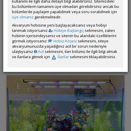
kullanımı ile ilgili daha detaylı bilgi alabilirsiniz. Sitemizdeki
spectrum x2
bu bölümlerin tamamını üye olmadan görebilirsiniz ancak bu
Tasarım ve Dekorasyon: aquaclay zemin kumu ve black flame
bölümlerde paylaşım yapabilmek veya soru sorabilmek için
kökler
üye olmanız
gerekmektedir.
Merhabalar,
Akvaryum hobisine yeni başlayacaksanız veya hobiyi
tanımak istiyorsanız
Hobiye Başlangıç
sekmesini, zaten
Hobiye yaklaşık 1,5 yıl önce 10 litre bir akvaryumla başladım.
hobinin içerisindeyseniz ve sitenin bu alandaki özelliklerini
Şuan farklı boyutlarda 3 adet akvaryumum var. Yaşadığım
görmek istiyorsanız
Hobici Köşesi
sekmesini, siteye
süreci siz değerli hobidaşlarla paylaşmak istedim. Bu forumun
akvaryumunuzda yaşadığınız acil bir sorun nedeniyle
bana kazandırdığı çok şey oldu, emeği geçen herkese çok
ulaştıysanız
Acil
sekmesini, ilan bölümü ile ilgili bilgi almak
teşekkür ederim.
ve ilanlara gitmek için
İlanlar
sekmesini tıklayabilirsiniz.
02.12.2022