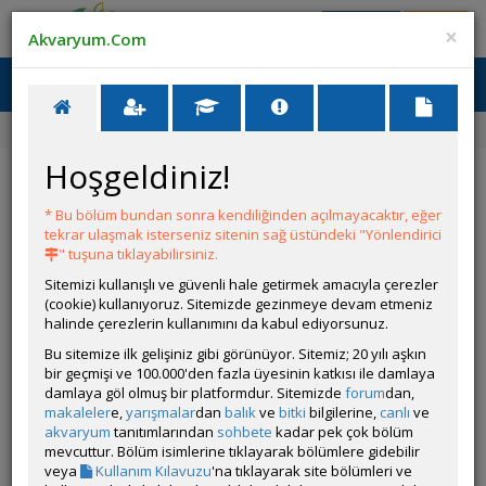
Giriş Yap
Üye Ol
×
Akvaryum.Com
Ana Menü
Toggl
naviga
Forum
Akvaryum Tanıtımı
Dünden Bugüne..
Hoşgeldiniz!
Dünden Bugüne..
* Bu bölüm bundan sonra kendiliğinden açılmayacaktır, eğer
Git
YANIT YAZ
tekrar ulaşmak isterseniz sitenin sağ üstündeki "Yönlendirici
" tuşuna tıklayabilirsiniz.
Sitemizi kullanışlı ve güvenli hale getirmek amacıyla çerezler
MCY4
(cookie) kullanıyoruz. Sitemizde gezinmeye devam etmeniz
Çevrim Dışı
halinde çerezlerin kullanımını da kabul ediyorsunuz.
Gönderim Zamanı:
Bu sitemize ilk gelişiniz gibi görünüyor. Sitemiz; 20 yılı aşkın
28 Ocak 2024 18:49
bir geçmişi ve 100.000'den fazla üyesinin katkısı ile damlaya
Ölçüler:50x40x35
damlaya göl olmuş bir platformdur. Sitemizde
forum
dan,
Canlı Türleri: Otocat, albino cüce vatoz, bronz corry, nerite
makaleler
e,
yarışmalar
dan
balık
ve
bitki
bilgilerine,
canlı
ve
salyangozu, ember-neon-transgenetik tetra
akvaryum
tanıtımlarından
sohbete
kadar pek çok bölüm
Bitki Türleri: Saz ve Kriptokorin
mevcuttur. Bölüm isimlerine tıklayarak bölümlere gidebilir
Tankın Yaşı: 1 yıl
veya
Kullanım Kılavuzu
'na tıklayarak site bölümleri ve
Filtrasyon ve Işıklandırma: aquaclear 50 ve wolfmar full