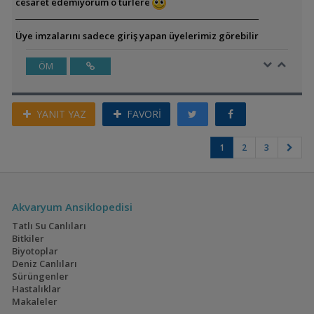
cesaret edemiyorum o türlere
Üye imzalarını sadece giriş yapan üyelerimiz görebilir
ÖM
YANIT YAZ
FAVORİ
1
2
3
Akvaryum Ansiklopedisi
Tatlı Su Canlıları
Bitkiler
Biyotoplar
Deniz Canlıları
Sürüngenler
Hastalıklar
Makaleler