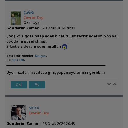
ÇaĞRı
Çevrim Dışı
Özel Üye
Gönderim Zamanı:
28 Ocak 2024 20:40
Çok şık ve göze hitap eden bir kurulum tebrik ederim. Son hali
çok daha güzel olmuş.
Sıkıntısız devam eder inşallah
Teşekkür Edenler:
KarayeL
,
+1:
sina cen
,
Üye imzalarını sadece giriş yapan üyelerimiz görebilir
ÖM
MCY4
Çevrim Dışı
Gönderim Zamanı:
28 Ocak 2024 20:43