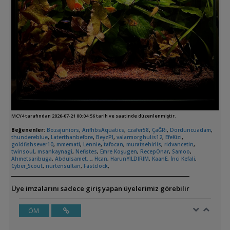
MCY4 tarafından 2026-07-21 00:04:56 tarih ve saatinde düzenlenmiştir.
Beğenenler:
Bozajuniors
,
ArifhbsAquatics
,
czafer58
,
ÇaĞRı
,
Dorduncuadam
,
thundereblue
,
Laterthanbefore
,
BeyzPl
,
valarmorghulis12
,
EfeKizi
,
goldfishsever10
,
mmemati
,
Lennie
,
tafocan
,
muratsehirlis
,
ridvancetin
,
twinsoul
,
msankaynagi
,
Nefistes
,
Emre Koşugen
,
RecepOnar
,
Samoo
,
Ahmetsaribuga
,
Abdulsamet...
,
Hcan
,
HarunYILDIRIM
,
KaanE
,
İnci Kefali
,
Cyber_Scout
,
nurtensultan
,
Fastclock
,
Üye imzalarını sadece giriş yapan üyelerimiz görebilir
ÖM