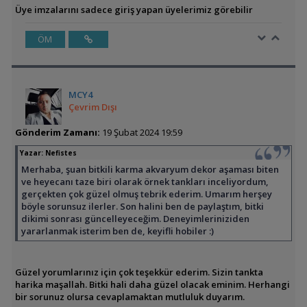
Üye imzalarını sadece giriş yapan üyelerimiz görebilir
ÖM
MCY4
Çevrim Dışı
Gönderim Zamanı:
19 Şubat 2024 19:59
Yazar:
Nefistes
Merhaba, şuan bitkili karma akvaryum dekor aşaması biten
ve heyecanı taze biri olarak örnek tankları inceliyordum,
gerçekten çok güzel olmuş tebrik ederim. Umarım herşey
böyle sorunsuz ilerler. Son halini ben de paylaştım, bitki
dikimi sonrası güncelleyeceğim. Deneyimleriniziden
yararlanmak isterim ben de, keyifli hobiler :)
Güzel yorumlarınız için çok teşekkür ederim. Sizin tankta
harika maşallah. Bitki hali daha güzel olacak eminim. Herhangi
bir sorunuz olursa cevaplamaktan mutluluk duyarım.