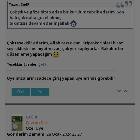
Yazar:
ÇaĞRı
Çok şık ve göze hitap eden bir kurulum tebrik ederim. Son
hali çok daha güzel olmuş.
Sıkıntısız devam eder inşallah
Çok teşekkür ederim, Allah razı olsun. Kriptokorinleri biraz
seyrekleştirme niyetim var, çok yer kaplıyorlar. Bakalım bir
düzenleme yapacağım
Teşekkür Edenler:
ÇaĞRı
,
Üye imzalarını sadece giriş yapan üyelerimiz görebilir
ÖM
ÇaĞRı
Çevrim Dışı
Özel Üye
Gönderim Zamanı:
28 Ocak 2024 23:27