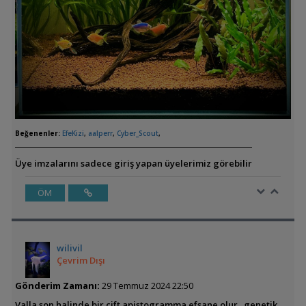
Beğenenler:
EfeKizi
,
aalperr
,
Cyber_Scout
,
Üye imzalarını sadece giriş yapan üyelerimiz görebilir
ÖM
wilivil
Çevrim Dışı
Gönderim Zamanı:
29 Temmuz 2024 22:50
Valla son halinde bir çift apistogramma efsane olur.. genetik