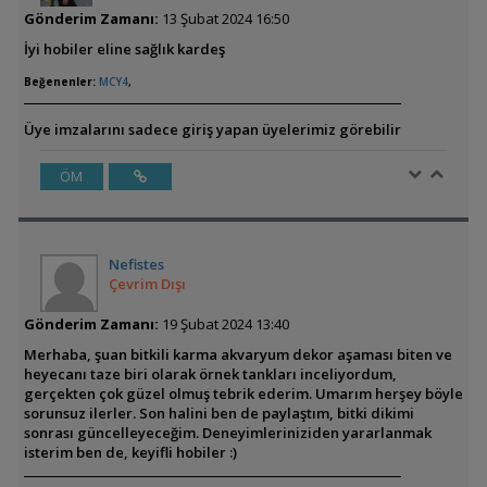
Gönderim Zamanı:
13 Şubat 2024 16:50
İyi hobiler eline sağlık kardeş
Beğenenler:
MCY4
,
Üye imzalarını sadece giriş yapan üyelerimiz görebilir
ÖM
Nefistes
Çevrim Dışı
Gönderim Zamanı:
19 Şubat 2024 13:40
Merhaba, şuan bitkili karma akvaryum dekor aşaması biten ve
heyecanı taze biri olarak örnek tankları inceliyordum,
gerçekten çok güzel olmuş tebrik ederim. Umarım herşey böyle
sorunsuz ilerler. Son halini ben de paylaştım, bitki dikimi
sonrası güncelleyeceğim. Deneyimleriniziden yararlanmak
isterim ben de, keyifli hobiler :)