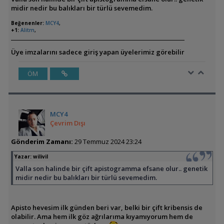
midir nedir bu balıkları bir türlü sevemedim.
Beğenenler:
MCY4
,
+1:
Alitrn
,
Üye imzalarını sadece giriş yapan üyelerimiz görebilir
ÖM
MCY4
Çevrim Dışı
Gönderim Zamanı:
29 Temmuz 2024 23:24
Yazar:
wilivil
Valla son halinde bir çift apistogramma efsane olur.. genetik
midir nedir bu balıkları bir türlü sevemedim.
Apisto hevesim ilk günden beri var, belki bir çift kribensis de
olabilir. Ama hem ilk göz ağrılarıma kıyamıyorum hem de