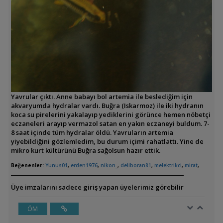
Yavrular çıktı. Anne babayı bol artemia ile beslediğim için
akvaryumda hydralar vardı. Buğra (Iskarmoz) ile iki hydranın
koca su pirelerini yakalayıp yediklerini görünce hemen nöbetçi
eczaneleri arayıp vermazol satan en yakın eczaneyi buldum. 7-
8 saat içinde tüm hydralar öldü. Yavruların artemia
yiyebildiğini gözlemledim, bu durum içimi rahatlattı. Yine de
mikro kurt kültürünü Buğra sağolsun hazır ettik.
Beğenenler:
Yunus01
,
erden1976
,
nikon_
,
deliboran81
,
melektrikci
,
mirat
,
Üye imzalarını sadece giriş yapan üyelerimiz görebilir
ÖM