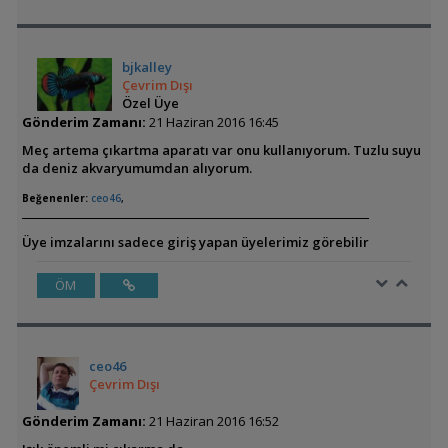
bjkalley
Çevrim Dışı
Özel Üye
Gönderim Zamanı:
21 Haziran 2016 16:45
Meç artema çıkartma aparatı var onu kullanıyorum. Tuzlu suyu
da deniz akvaryumumdan alıyorum.
Beğenenler:
ceo46
,
Üye imzalarını sadece giriş yapan üyelerimiz görebilir
ÖM
ceo46
Çevrim Dışı
Gönderim Zamanı:
21 Haziran 2016 16:52