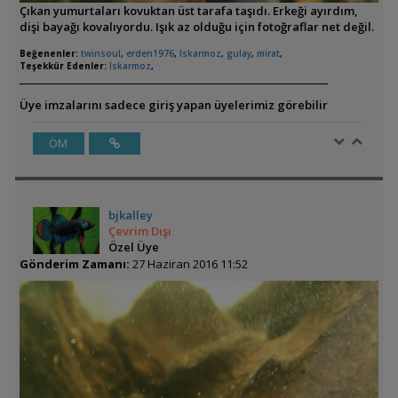
Çıkan yumurtaları kovuktan üst tarafa taşıdı. Erkeği ayırdım,
dişi bayağı kovalıyordu. Işık az olduğu için fotoğraflar net değil.
Beğenenler:
twinsoul
,
erden1976
,
Iskarmoz
,
gulay
,
mirat
,
Teşekkür Edenler:
Iskarmoz
,
Üye imzalarını sadece giriş yapan üyelerimiz görebilir
ÖM
bjkalley
Çevrim Dışı
Özel Üye
Gönderim Zamanı:
27 Haziran 2016 11:52