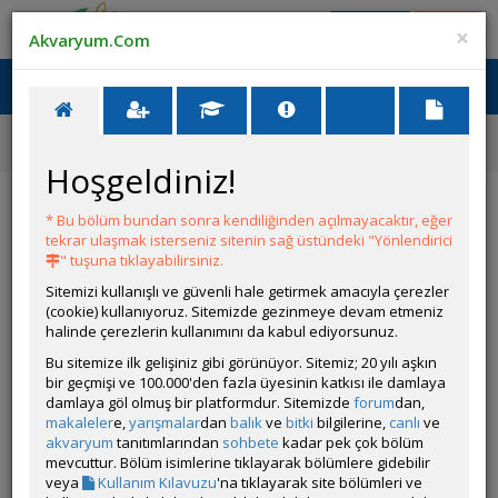
Giriş Yap
Üye Ol
×
Akvaryum.Com
Ana Menü
Toggl
naviga
Forum
Güney Amerikan Cichlidleri Tanıtımı
F0 Candidi Çift ve Yavruları
Hoşgeldiniz!
F0 Candidi Çift ve Yavruları
* Bu bölüm bundan sonra kendiliğinden açılmayacaktır, eğer
tekrar ulaşmak isterseniz sitenin sağ üstündeki "Yönlendirici
Git
YANIT YAZ
" tuşuna tıklayabilirsiniz.
Sitemizi kullanışlı ve güvenli hale getirmek amacıyla çerezler
(cookie) kullanıyoruz. Sitemizde gezinmeye devam etmeniz
bjkalley
halinde çerezlerin kullanımını da kabul ediyorsunuz.
Çevrim Dışı
Özel Üye
Bu sitemize ilk gelişiniz gibi görünüyor. Sitemiz; 20 yılı aşkın
Gönderim Zamanı:
bir geçmişi ve 100.000'den fazla üyesinin katkısı ile damlaya
20 Haziran 2016 23:16
damlaya göl olmuş bir platformdur. Sitemizde
forum
dan,
makaleler
e,
yarışmalar
dan
balık
ve
bitki
bilgilerine,
canlı
ve
akvaryum
tanıtımlarından
sohbete
kadar pek çok bölüm
mevcuttur. Bölüm isimlerine tıklayarak bölümlere gidebilir
veya
Kullanım Kılavuzu
'na tıklayarak site bölümleri ve