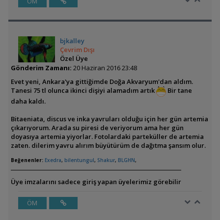
ÖM
bjkalley
Çevrim Dışı
Özel Üye
Gönderim Zamanı:
20 Haziran 2016 23:48
Evet yeni, Ankara'ya gittiğimde Doğa Akvaryum'dan aldım.
Tanesi 75 tl olunca ikinci dişiyi alamadım artık
Bir tane
daha kaldı.
Bitaeniata, discus ve inka yavruları olduğu için her gün artemia
çıkarıyorum. Arada su piresi de veriyorum ama her gün
doyasıya artemia yiyorlar. Fotolardaki parteküller de artemia
zaten. dilerim yavru alırım büyütürüm de dağıtma şansım olur.
Beğenenler:
Exedra
,
bilentungul
,
Shakur
,
BLGHN
,
Üye imzalarını sadece giriş yapan üyelerimiz görebilir
ÖM