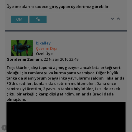
Üye imzalarını sadece giriş yapan üyelerimiz görebilir
ÖM
bjkalley
Çevrim Dışı
Özel Üye
Gönderim Zamanı:
22 Nisan 2016 22:49
Teşekkürler, dişi tüpünü açmış geziyor ancak bita erkeği sert
olduğu için ramlara yuva kurma şansı vermiyor. Diğer büyük
tanka da alamıyorum oraya inka yavrularımı saldım, inkalar da
F0'dı ürediler, bunları da üretirim muhtemelen. Daha önce
ramireziyi ürettim, 2 yavru o tankta büyüdüler, ikisi de erkek
çıktı, bir erkeği çıkarıp dişi getirdim, onlar da üredi dede
olmuştum.