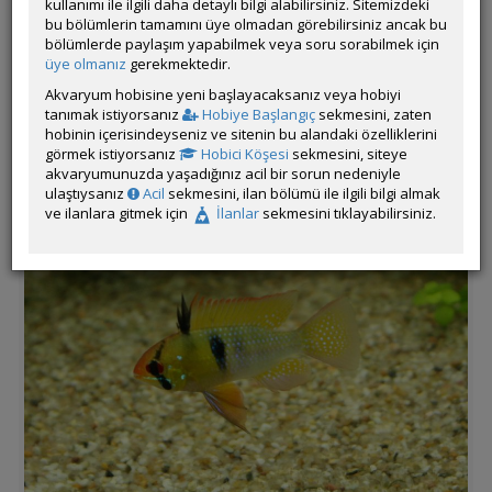
kullanımı ile ilgili daha detaylı bilgi alabilirsiniz. Sitemizdeki
bu bölümlerin tamamını üye olmadan görebilirsiniz ancak bu
bölümlerde paylaşım yapabilmek veya soru sorabilmek için
üye olmanız
gerekmektedir.
Akvaryum hobisine yeni başlayacaksanız veya hobiyi
tanımak istiyorsanız
Hobiye Başlangıç
sekmesini, zaten
hobinin içerisindeyseniz ve sitenin bu alandaki özelliklerini
görmek istiyorsanız
Hobici Köşesi
sekmesini, siteye
akvaryumunuzda yaşadığınız acil bir sorun nedeniyle
ulaştıysanız
Acil
sekmesini, ilan bölümü ile ilgili bilgi almak
ve ilanlara gitmek için
İlanlar
sekmesini tıklayabilirsiniz.