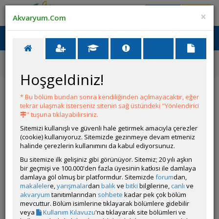
Giriş Yap
Üye Ol
×
Akvaryum.Com
Ana Menü
Toggl
naviga
Forum
Güney Amerikan Cichlidleri Tanıtımı
F0 Ramirezi
Hoşgeldiniz!
F0 Ramirezi
* Bu bölüm bundan sonra kendiliğinden açılmayacaktır, eğer
tekrar ulaşmak isterseniz sitenin sağ üstündeki "Yönlendirici
Git
YANIT YAZ
" tuşuna tıklayabilirsiniz.
Sitemizi kullanışlı ve güvenli hale getirmek amacıyla çerezler
(cookie) kullanıyoruz. Sitemizde gezinmeye devam etmeniz
bjkalley
halinde çerezlerin kullanımını da kabul ediyorsunuz.
Çevrim Dışı
Özel Üye
Bu sitemize ilk gelişiniz gibi görünüyor. Sitemiz; 20 yılı aşkın
Gönderim Zamanı:
bir geçmişi ve 100.000'den fazla üyesinin katkısı ile damlaya
22 Nisan 2016 00:42
damlaya göl olmuş bir platformdur. Sitemizde
forum
dan,
makaleler
e,
yarışmalar
dan
balık
ve
bitki
bilgilerine,
canlı
ve
akvaryum
tanıtımlarından
sohbete
kadar pek çok bölüm
mevcuttur. Bölüm isimlerine tıklayarak bölümlere gidebilir
veya
Kullanım Kılavuzu
'na tıklayarak site bölümleri ve