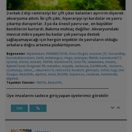
2 erkek 2 dişi ramireziyi bir çift çıkar kalanları ayırırım diyerek
akvaryuma attım. İki çift çıktı, hiyerarşiyi iyi kurdular ve yavru
çıkartıp duruyorlar. 3 ya da 4 nesil yavru var, en büyükler
kendilerini kurtardı. Bakıma muhtaç değiller. Akvaryumdaki
mevcut mikro yaşam bu kadar çok yavruya destek
sağlayamayacağı için hergün enjektör ile yavruların olduğu
arkalara doğru artemia püskürtüyorum.
Beğenenler:
AlperAskan
,
FRANKESTA1N
,
Onur Ulugöl
,
asiaslan_01
,
GurcanBey
,
kursatufukcoskun
,
CenK
,
erdemoguz
,
ringo
,
eseruyar
,
MertA
,
baranburak17
,
ryzend
,
shiroii
,
mcmert
,
YAHYA
,
blacklove16
,
ColorTR
,
vadamama
,
xhaxhi
,
AyberkTezel
,
Dragneel.99
,
metalibo
,
mayalik
,
darkaura
,
DarKMooN
,
-doctore-
,
izzettanju
,
nikon_
,
rekurrens14
,
redson34
,
KarabeY
,
gkhnyds
,
sirhill
,
tugi
,
Ulvi
Özuğur
,
Abdull4h
,
alprbck
,
mirat
,
BLGHN
,
Superozo
,
serdarak
,
Furkann66
,
elgalad
,
Teşekkür Edenler:
YAHYA
,
Abdull4h
,
Üye imzalarını sadece giriş yapan üyelerimiz görebilir
ÖM