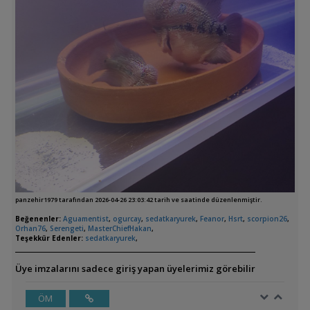
panzehir1979 tarafından 2026-04-26 23:03:42 tarih ve saatinde düzenlenmiştir.
Beğenenler:
Aguamentist
,
ogurcay
,
sedatkaryurek
,
Feanor
,
Hsrt
,
scorpion26
,
Orhan76
,
Serengeti
,
MasterChiefHakan
,
Teşekkür Edenler:
sedatkaryurek
,
Üye imzalarını sadece giriş yapan üyelerimiz görebilir
ÖM