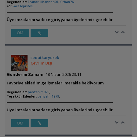
Beğenenler:
Feanor
,
ilhannnn01
,
Orhan76
,
+1:
Face lepistes
,
Üye imzalarını sadece giriş yapan üyelerimiz görebilir
ÖM
sedatkaryurek
Çevrim Dışı
Gönderim Zamanı:
18 Nisan 2026 23:11
Favoriye ekledim gelişmeleri merakla bekliyorum
Beğenenler:
panzehir1979
,
Teşekkür Edenler:
panzehir1979
,
Üye imzalarını sadece giriş yapan üyelerimiz görebilir
ÖM