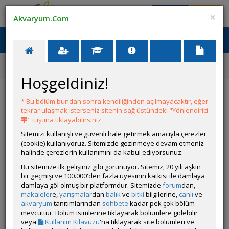
Giriş Yap
Üye Ol
×
Akvaryum.Com
Ana Menü
Toggl
naviga
Forum
Orta ve Kuzey Amerikan Cichlidleri Tanıtımı
Flowerhorn Çifti
Hoşgeldiniz!
Flowerhorn Çifti
* Bu bölüm bundan sonra kendiliğinden açılmayacaktır, eğer
tekrar ulaşmak isterseniz sitenin sağ üstündeki "Yönlendirici
YANIT YAZ
" tuşuna tıklayabilirsiniz.
Sitemizi kullanışlı ve güvenli hale getirmek amacıyla çerezler
(cookie) kullanıyoruz. Sitemizde gezinmeye devam etmeniz
panzehir1979
halinde çerezlerin kullanımını da kabul ediyorsunuz.
Çevrim Dışı
Bu sitemize ilk gelişiniz gibi görünüyor. Sitemiz; 20 yılı aşkın
Gönderim Zamanı:
bir geçmişi ve 100.000'den fazla üyesinin katkısı ile damlaya
18 Nisan 2026 21:08
damlaya göl olmuş bir platformdur. Sitemizde
forum
dan,
makaleler
e,
yarışmalar
dan
balık
ve
bitki
bilgilerine,
canlı
ve
akvaryum
tanıtımlarından
sohbete
kadar pek çok bölüm
mevcuttur. Bölüm isimlerine tıklayarak bölümlere gidebilir
veya
Kullanım Kılavuzu
'na tıklayarak site bölümleri ve