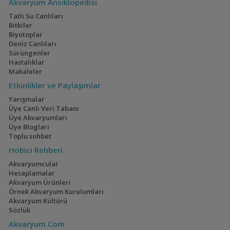
Akvaryum Ansiklopedisi
Tatlı Su Canlıları
Bitkiler
Biyotoplar
Deniz Canlıları
Sürüngenler
Hastalıklar
Makaleler
Etkinlikler ve Paylaşımlar
Yarışmalar
Üye Canlı Veri Tabanı
Üye Akvaryumları
Üye Blogları
Toplu sohbet
Hobici Rehberi
Akvaryumcular
Hesaplamalar
Akvaryum Ürünleri
Örnek Akvaryum Kurulumları
Akvaryum Kültürü
Sözlük
Akvaryum.Com