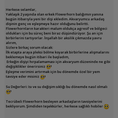
​Herkese selamlar,
​Yaklaşık 2 yaşında olan erkek Flowerhorn balığımın yanına
bugün itibarıyla yeni bir dişi ekledim. Akvaryumcu arkadaş
dişinin genç ve eşleşmeye hazır olduğunu belirtti.
​Flowerhornların karakteri malum oldukça agresif ve bölgeci
oldukları için bu süreç beni biraz düşündürüyor. Şu an için
birbirlerini tartıyorlar. İnşallah bir aksilik çıkmazda yavru
alırım,
​Sizlere birkaç sorum olacak:
İlk etapta araya pleksi bölme koyarak birbirlerine alışmalarını
beklemeye bugün itibari ile başladım,
​ Erkeğin dişiyi hırpalamaması için akvaryum düzeninde ne gibi
değişiklikler önerirsiniz
​Eşleşme verimini artırmak için bu dönemde özel bir yem
tavsiye eder misiniz
​Su Değerleri: Isı ve su değişim sıklığı bu dönemde nasıl olmalı
​Tecrübeli Flowerhorn besleyen arkadaşların tavsiyelerini
bekliyorum. Şimdiden teşekkürler, herkese sağlıklı hobiler