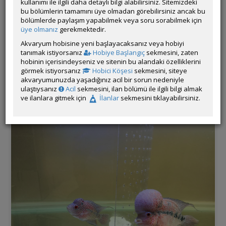
kullanımı ile ilgili daha detaylı bilgi alabilirsiniz. Sitemizdeki
bu bölümlerin tamamını üye olmadan görebilirsiniz ancak bu
bölümlerde paylaşım yapabilmek veya soru sorabilmek için
üye olmanız
gerekmektedir.
Akvaryum hobisine yeni başlayacaksanız veya hobiyi
tanımak istiyorsanız
Hobiye Başlangıç
sekmesini, zaten
hobinin içerisindeyseniz ve sitenin bu alandaki özelliklerini
görmek istiyorsanız
Hobici Köşesi
sekmesini, siteye
akvaryumunuzda yaşadığınız acil bir sorun nedeniyle
ulaştıysanız
Acil
sekmesini, ilan bölümü ile ilgili bilgi almak
ve ilanlara gitmek için
İlanlar
sekmesini tıklayabilirsiniz.