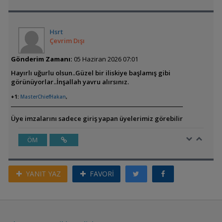
Hsrt
Çevrim Dışı
Gönderim Zamanı:
05 Haziran 2026 07:01
Hayırlı uğurlu olsun..Güzel bir iliskiye başlamış gibi
görünüyorlar..İnşallah yavru alırsınız.
+1:
MasterChiefHakan
,
Üye imzalarını sadece giriş yapan üyelerimiz görebilir
ÖM
YANIT YAZ
FAVORİ