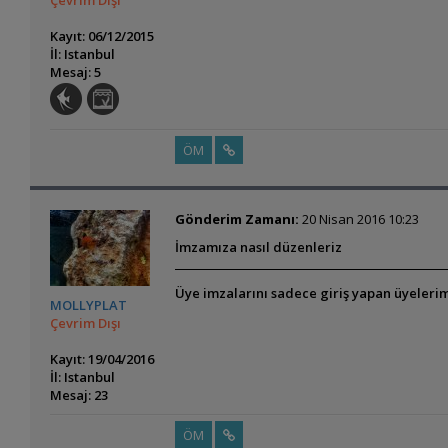
Çevrim Dışı
Kayıt: 06/12/2015
İl: Istanbul
Mesaj: 5
ÖM
Gönderim Zamanı:
20 Nisan 2016 10:23
İmzamıza nasıl düzenleriz
Üye imzalarını sadece giriş yapan üyelerim
MOLLYPLAT
Çevrim Dışı
Kayıt: 19/04/2016
İl: Istanbul
Mesaj: 23
ÖM