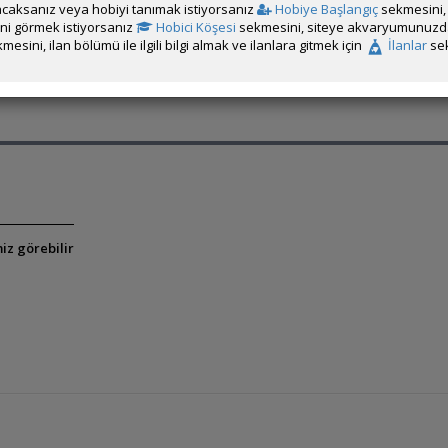
caksanız veya hobiyi tanımak istiyorsanız
Hobiye Başlangıç
sekmesini, 
rini görmek istiyorsanız
Hobici Köşesi
sekmesini, siteye akvaryumunuzda 
mesini, ilan bölümü ile ilgili bilgi almak ve ilanlara gitmek için
İlanlar
sek
iz görebilir