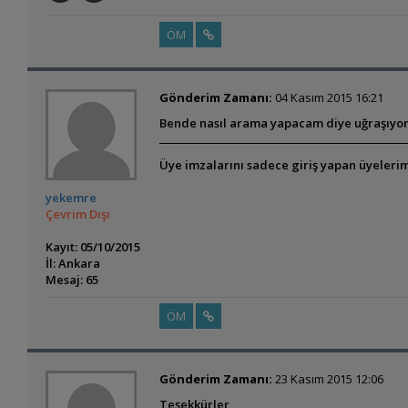
ÖM
Gönderim Zamanı:
04 Kasım 2015 16:21
Bende nasıl arama yapacam diye uğraşıyor
Üye imzalarını sadece giriş yapan üyelerim
yekemre
Çevrim Dışı
Kayıt: 05/10/2015
İl: Ankara
Mesaj: 65
ÖM
Gönderim Zamanı:
23 Kasım 2015 12:06
Teşekkürler