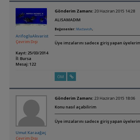
Gönderim Zamanı:
20 Haziran 2015 14:28
ALISAMADIM
Beğenenler:
Mactavish
,
ArifogluAkvarist
Çevrim Dışı
Üye imzalarını sadece giriş yapan üyelerim
Kayıt: 25/03/2014
İl: Bursa
Mesaj: 122
ÖM
Gönderim Zamanı:
23 Haziran 2015 18:06
Konu nasıl açabilirim
Üye imzalarını sadece giriş yapan üyelerim
Umut Karaağaç
Çevrim Dışı