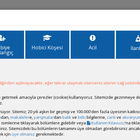
İlanlar
Forum
Site Bilgi
biye
Hobici Köşesi
Acil
İlan
langıç
ğinden açılmayacaktır, eğer tekrar ulaşmak isterseniz sitenin sağ üstünde
ale getirmek amacıyla çerezler (cookie) kullanıyoruz. Sitemizde gezinmeye 
z.
rünüyor. Sitemiz; 20 yılı aşkın bir geçmişi ve 100.000'den fazla üyesinin katk
m
dan,
makaleler
e,
yarışmalar
dan
balık
ve
bitki
bilgilerine,
canlı
ve
akvaryu
iz görebilir
isimlerine tıklayarak bölümlere gidebilir veya
Kullanım Kılavuzu
'na tıkl
bilirsiniz. Sitemizdeki bu bölümlerin tamamını üye olmadan görebilirsiniz an
k için
üye olmanız
gerekmektedir.