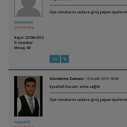
Üye imzalarını sadece giriş yapan üyelerim
ümitdemir
Çevrim Dışı
Kayıt: 22/06/2012
İl: Istanbul
Mesaj: 60
ÖM
Gönderim Zamanı:
19 Aralık 2015 18:08
Eyvallah hocam, eline sağlık
Üye imzalarını sadece giriş yapan üyelerim
YasinArli