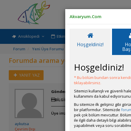
Akvaryum.Com
Ansiklopedi
Etkinlik-Paylaşım
Rehber
Hoşgeldiniz!
Ho
Baş
Forum
Yeni Üye Forumu
Forumda arama yöntemleri.
Forumda arama yöntemleri.
Hoşgeldiniz!
YANIT YAZ
* Bu bölüm bundan sonra kendili
tıklayabilirsiniz.
Sitemizi kullanışlı ve güvenli h
Gönderim Zamanı:
03 Mayıs 2015 23:17
kullanımını da kabul ediyorsunu
BİLGİLENDİRME GÜZEL..
Bu sitemize ilk gelişiniz gibi gö
bir platformdur. Sitemizde
foru
Üye imzalarını sadece giriş yapan üyelerim
pek çok bölüm mevcuttur. Bölüm 
ile ilgili daha detaylı bilgi ala
aykutsa
yapabilmek veya soru sorabilme
Çevrim Dışı