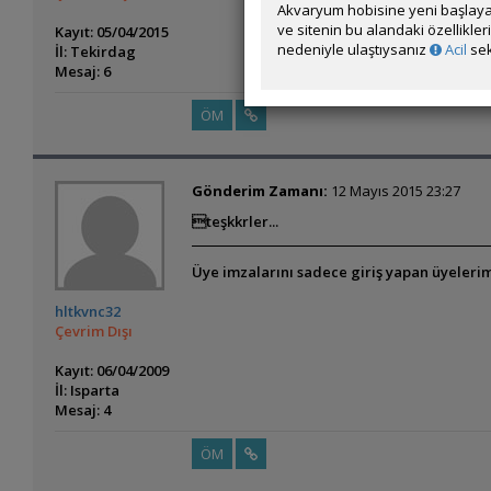
Akvaryum hobisine yeni başlaya
ve sitenin bu alandaki özellikle
Kayıt: 05/04/2015
nedeniyle ulaştıysanız
Acil
sek
İl: Tekirdag
Mesaj: 6
ÖM
Gönderim Zamanı:
12 Mayıs 2015 23:27
teşkkrler...
Üye imzalarını sadece giriş yapan üyelerim
hltkvnc32
Çevrim Dışı
Kayıt: 06/04/2009
İl: Isparta
Mesaj: 4
ÖM