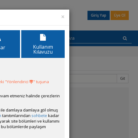
×
Giriş Yap
Üye Ol
Kullanım
lar
Kılavuzu
Git
1
2
ki "Yönlendirici
" tuşuna
devam etmeniz halinde çerezlerin
ısı ile damlaya damlaya göl olmuş
m
tanıtımlarından
sohbete
kadar
ayarak site bölümleri ve kullanımı
cak bu bölümlerde paylaşım