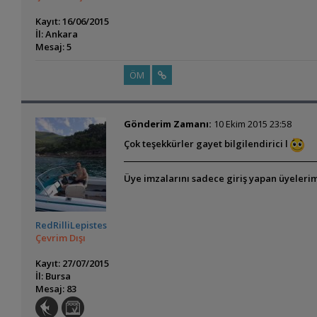
Kayıt: 16/06/2015
İl: Ankara
Mesaj: 5
ÖM
Gönderim Zamanı:
10 Ekim 2015 23:58
Çok teşekkürler gayet bilgilendirici l
Üye imzalarını sadece giriş yapan üyelerim
RedRilliLepistes
Çevrim Dışı
Kayıt: 27/07/2015
İl: Bursa
Mesaj: 83