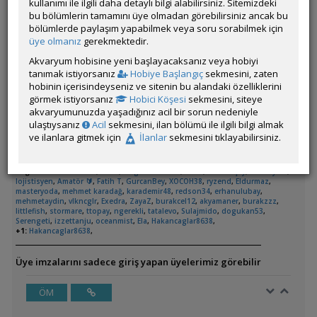
kullanımı ile ilgili daha detaylı bilgi alabilirsiniz. Sitemizdeki
bu bölümlerin tamamını üye olmadan görebilirsiniz ancak bu
bölümlerde paylaşım yapabilmek veya soru sorabilmek için
üye olmanız
gerekmektedir.
Akvaryum hobisine yeni başlayacaksanız veya hobiyi
tanımak istiyorsanız
Hobiye Başlangıç
sekmesini, zaten
hobinin içerisindeyseniz ve sitenin bu alandaki özelliklerini
görmek istiyorsanız
Hobici Köşesi
sekmesini, siteye
akvaryumunuzda yaşadığınız acil bir sorun nedeniyle
ulaştıysanız
Acil
sekmesini, ilan bölümü ile ilgili bilgi almak
Çok alımlı bir tür, normal rasbora gibi kolay da. Kurmayı
ve ilanlara gitmek için
İlanlar
sekmesini tıklayabilirsiniz.
planladığım Endonezya Sumatra bölgesi biyotopu için aldım.
Beğenenler:
twinsoul
,
mrah
,
DogukanCAN35
,
mirat
,
erdalakçay
,
kubilay-28
,
lojistisyen
,
Amatör 🔰
,
Fatih T
,
GurcanBey
,
XOCOH38
,
ryzend
,
Eldurmaz
,
masteryoda
,
mehmet karadağ
,
karademir48
,
redson34
,
erhanulubay
,
mehmetaydin
,
vlkncglr
,
Exedra
,
ZayaZ
,
burakcel12
,
akyamaner
,
burakzzz
,
littlefish
,
stormare
,
ttopay
,
ngerekli
,
tatalevo
,
Sulajmido
,
dogukan53
,
Serengeti
,
izzettanju
,
oceanmist
,
Ela
,
Hakancaglar8638
,
+1:
Hakancaglar8638
,
Üye imzalarını sadece giriş yapan üyelerimiz görebilir
ÖM