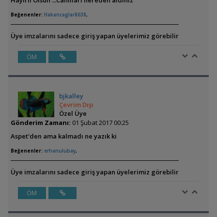
Hayirli Olsun ...Canlilari nereden aldiniz
Beğenenler:
Hakancaglar8638
,
Üye imzalarını sadece giriş yapan üyelerimiz görebilir
ÖM
bjkalley
Çevrim Dışı
Özel Üye
Gönderim Zamanı:
01 Şubat 2017 00:25
Aspet'den ama kalmadı ne yazık ki
Beğenenler:
erhanulubay
,
Üye imzalarını sadece giriş yapan üyelerimiz görebilir
ÖM