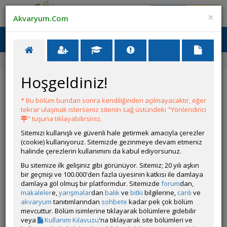
Giriş Yap
Üye Ol
×
Akvaryum.Com
Ana Menü
Toggl
naviga
Forum
Sazansıgiller Tanıtımı
Hengeli Rasbora
Hoşgeldiniz!
Hengeli Rasbora
* Bu bölüm bundan sonra kendiliğinden açılmayacaktır, eğer
YANIT YAZ
tekrar ulaşmak isterseniz sitenin sağ üstündeki "Yönlendirici
" tuşuna tıklayabilirsiniz.
Sitemizi kullanışlı ve güvenli hale getirmek amacıyla çerezler
bjkalley
(cookie) kullanıyoruz. Sitemizde gezinmeye devam etmeniz
Çevrim Dışı
halinde çerezlerin kullanımını da kabul ediyorsunuz.
Özel Üye
Gönderim Zamanı:
Bu sitemize ilk gelişiniz gibi görünüyor. Sitemiz; 20 yılı aşkın
19 Ocak 2017 01:23
bir geçmişi ve 100.000'den fazla üyesinin katkısı ile damlaya
damlaya göl olmuş bir platformdur. Sitemizde
forum
dan,
makaleler
e,
yarışmalar
dan
balık
ve
bitki
bilgilerine,
canlı
ve
akvaryum
tanıtımlarından
sohbete
kadar pek çok bölüm
mevcuttur. Bölüm isimlerine tıklayarak bölümlere gidebilir
veya
Kullanım Kılavuzu
'na tıklayarak site bölümleri ve