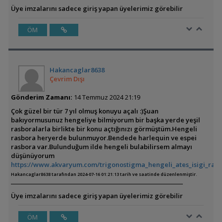
Üye imzalarını sadece giriş yapan üyelerimiz görebilir
ÖM
Hakancaglar8638
Çevrim Dışı
Gönderim Zamanı:
14 Temmuz 2024 21:19
Çok güzel bir tür 7 yıl olmuş konuyu açalı :)Şuan
bakıyormusunuz hengeliye bilmiyorum bir başka yerde yeşil
rasboralarla birlikte bir konu açtığınızı görmüştüm.Hengeli
rasbora heryerde bulunmuyor.Bendede harlequin ve espei
rasbora var.Bulunduğum ilde hengeli bulabilirsem almayı
düşünüyorum
https://www.akvaryum.com/trigonostigma_hengeli_ates_isigi_rasb
Hakancaglar8638 tarafından 2024-07-16 01:21:13 tarih ve saatinde düzenlenmiştir.
Üye imzalarını sadece giriş yapan üyelerimiz görebilir
ÖM