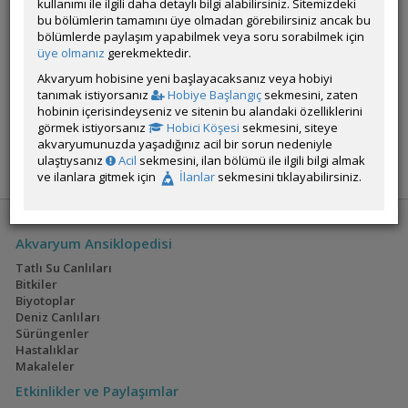
kullanımı ile ilgili daha detaylı bilgi alabilirsiniz. Sitemizdeki
bu bölümlerin tamamını üye olmadan görebilirsiniz ancak bu
Üye imzalarını sadece giriş yapan üyelerimiz görebilir
bölümlerde paylaşım yapabilmek veya soru sorabilmek için
üye olmanız
gerekmektedir.
ÖM
Akvaryum hobisine yeni başlayacaksanız veya hobiyi
tanımak istiyorsanız
Hobiye Başlangıç
sekmesini, zaten
hobinin içerisindeyseniz ve sitenin bu alandaki özelliklerini
YANIT YAZ
FAVORİ
görmek istiyorsanız
Hobici Köşesi
sekmesini, siteye
akvaryumunuzda yaşadığınız acil bir sorun nedeniyle
ulaştıysanız
Acil
sekmesini, ilan bölümü ile ilgili bilgi almak
1
2
3
ve ilanlara gitmek için
İlanlar
sekmesini tıklayabilirsiniz.
Akvaryum Ansiklopedisi
Tatlı Su Canlıları
Bitkiler
Biyotoplar
Deniz Canlıları
Sürüngenler
Hastalıklar
Makaleler
Etkinlikler ve Paylaşımlar