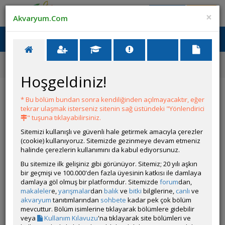
Giriş Yap
Üye Ol
×
Akvaryum.Com
Ana Menü
Toggl
naviga
Forum
Akvaryum Tanıtımı
Sineklik İle Moss Dağı Yaptım :) Before After
Hoşgeldiniz!
Sineklik İle Moss Dağı Yaptım :) Before After
* Bu bölüm bundan sonra kendiliğinden açılmayacaktır, eğer
tekrar ulaşmak isterseniz sitenin sağ üstündeki "Yönlendirici
Git
YANIT YAZ
" tuşuna tıklayabilirsiniz.
Sitemizi kullanışlı ve güvenli hale getirmek amacıyla çerezler
(cookie) kullanıyoruz. Sitemizde gezinmeye devam etmeniz
Ömer yılmaz
halinde çerezlerin kullanımını da kabul ediyorsunuz.
Çevrim Dışı
Bu sitemize ilk gelişiniz gibi görünüyor. Sitemiz; 20 yılı aşkın
Gönderim Zamanı:
bir geçmişi ve 100.000'den fazla üyesinin katkısı ile damlaya
05 Temmuz 2026 01:22
damlaya göl olmuş bir platformdur. Sitemizde
forum
dan,
Planda yokken il dışı bir işe gittim uzun vadeli. Akvaryumum
makaleler
e,
yarışmalar
dan
balık
ve
bitki
bilgilerine,
canlı
ve
biraz garip kaldı. Sağolsun ailem ışığını açıp kapatıyor onlara
akvaryum
tanıtımlarından
sohbete
kadar pek çok bölüm
yük olmasın diye balık almadım.
mevcuttur. Bölüm isimlerine tıklayarak bölümlere gidebilir
Ömer yılmaz tarafından 2026-07-05 01:27:14 tarih ve saatinde düzenlenmiştir.
veya
Kullanım Kılavuzu
'na tıklayarak site bölümleri ve