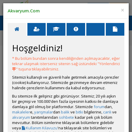
Giriş Yap
Üye Ol
×
Akvaryum.Com
Ana Menü
Toggl
naviga
Forum
Yeni Üye Forumu
Sobo Wp-628h Filtrasyon Malzemesi
Hoşgeldiniz!
Sobo Wp-628h Filtrasyon Malzemesi
* Bu bölüm bundan sonra kendiliğinden açılmayacaktır, eğer
tekrar ulaşmak isterseniz sitenin sağ üstündeki "Yönlendirici
YANIT YAZ
" tuşuna tıklayabilirsiniz.
Sitemizi kullanışlı ve güvenli hale getirmek amacıyla çerezler
(cookie) kullanıyoruz. Sitemizde gezinmeye devam etmeniz
35mehmet35
halinde çerezlerin kullanımını da kabul ediyorsunuz.
Çevrim Dışı
Bu sitemize ilk gelişiniz gibi görünüyor. Sitemiz; 20 yılı aşkın
Gönderim Zamanı:
bir geçmişi ve 100.000'den fazla üyesinin katkısı ile damlaya
27 Haziran 2026 19:21
damlaya göl olmuş bir platformdur. Sitemizde
forum
dan,
Herkese selamlar,
makaleler
e,
yarışmalar
dan
balık
ve
bitki
bilgilerine,
canlı
ve
akvaryum
tanıtımlarından
sohbete
kadar pek çok bölüm
Sobo WP-628H şelale filtrem var. İçerisinden 1 adet kartuş
mevcuttur. Bölüm isimlerine tıklayarak bölümlere gidebilir
çıkıyor.
veya
Kullanım Kılavuzu
'na tıklayarak site bölümleri ve
Kartuş yerine yada ekstra hangi filtrasyon malzemelerini