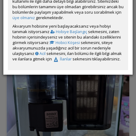
kullanımı ile ilgili daha detaylı bilgi alabilirsiniz. Sitemizdeki
kullanabilirim? Malzeme dizilimi ve sıralaması nasıl olmalı?
bu bölümlerin tamamını üye olmadan görebilirsiniz ancak bu
Yardımcı olan arkadaşlara şimdiden teşekkür ediyorum.
bölümlerde paylaşım yapabilmek veya soru sorabilmek için
üye olmanız
gerekmektedir.
Akvaryum hobisine yeni başlayacaksanız veya hobiyi
tanımak istiyorsanız
Hobiye Başlangıç
sekmesini, zaten
hobinin içerisindeyseniz ve sitenin bu alandaki özelliklerini
görmek istiyorsanız
Hobici Köşesi
sekmesini, siteye
akvaryumunuzda yaşadığınız acil bir sorun nedeniyle
ulaştıysanız
Acil
sekmesini, ilan bölümü ile ilgili bilgi almak
ve ilanlara gitmek için
İlanlar
sekmesini tıklayabilirsiniz.