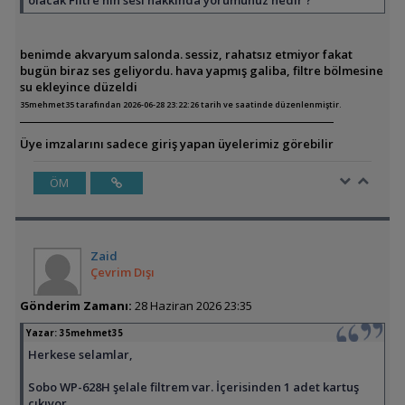
olacak Filtre'nin sesi hakkında yorumunuz nedir ?
benimde akvaryum salonda. sessiz, rahatsız etmiyor fakat
bugün biraz ses geliyordu. hava yapmış galiba, filtre bölmesine
su ekleyince düzeldi
35mehmet35 tarafından 2026-06-28 23:22:26 tarih ve saatinde düzenlenmiştir.
Üye imzalarını sadece giriş yapan üyelerimiz görebilir
ÖM
Zaid
Çevrim Dışı
Gönderim Zamanı:
28 Haziran 2026 23:35
Yazar:
35mehmet35
Herkese selamlar,
Sobo WP-628H şelale filtrem var. İçerisinden 1 adet kartuş
çıkıyor.