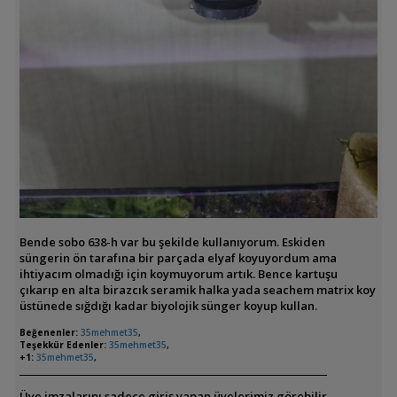
Bende sobo 638-h var bu şekilde kullanıyorum. Eskiden
süngerin ön tarafına bir parçada elyaf koyuyordum ama
ihtiyacım olmadığı için koymuyorum artık. Bence kartuşu
çıkarıp en alta birazcık seramik halka yada seachem matrix koy
üstünede sığdığı kadar biyolojik sünger koyup kullan.
Beğenenler:
35mehmet35
,
Teşekkür Edenler:
35mehmet35
,
+1:
35mehmet35
,
Üye imzalarını sadece giriş yapan üyelerimiz görebilir