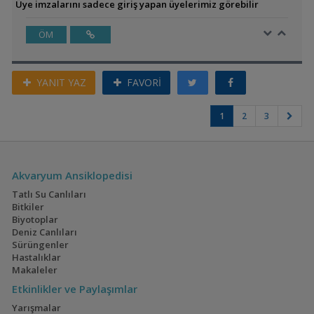
Üye imzalarını sadece giriş yapan üyelerimiz görebilir
ÖM
YANIT YAZ
FAVORİ
1
2
3
Akvaryum Ansiklopedisi
Tatlı Su Canlıları
Bitkiler
Biyotoplar
Deniz Canlıları
Sürüngenler
Hastalıklar
Makaleler
Etkinlikler ve Paylaşımlar
Yarışmalar