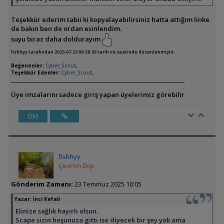
Teşekkür ederim tabii ki kopyalayabilirsiniz hatta attığım linke
de bakın ben de ordan esinlendim.
suyu biraz daha doldurayım
fishhyy tarafından 2025-07-23 09:58:56 tarih ve saatinde düzenlenmiştir.
Beğenenler:
Cyber_Scout
,
Teşekkür Edenler:
Cyber_Scout
,
Üye imzalarını sadece giriş yapan üyelerimiz görebilir
ÖM
fishhyy
Çevrim Dışı
Gönderim Zamanı:
23 Temmuz 2025 10:05
Yazar:
İnci Kefali
Elinize sağlık hayırlı olsun.
Scape sizin hoşunuza gitti ise diyecek bir şey yok ama