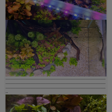
--------------------------------------------------------------------------------
--------------------------------------------------------------------------------
--------------------------------------------------------------------------------
--