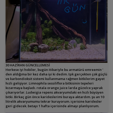
30 HAZİRAN GÜNCELLEMESİ
Herkese iyi hobiler, bugün itibariyle bu armatürü emreemin '
den aldığıma bir kez daha iyi ki dedim. Işık gerçekten çok güçlü
ve karbondioksit sistemi kullanmama rağmen bitkilerim gayet
hızlı gelişiyor. Limnophila sessiliflora bitkisinin tepeleri
kızarmaya başladı. rotala orange juice larda güzelce yaprak
çıkarıyorlar. Ludwigia repens akvaryumdaki en hızlı büyüyen
bitki. Birkaç gün önce karideslerimi buraya aktardım. şu an 10
litrelik akvaryumumu tekrar kuruyorum. içerisine karidesler
geri gidecek. betayı 1 hafta içerisinde almayı planlıyorum.