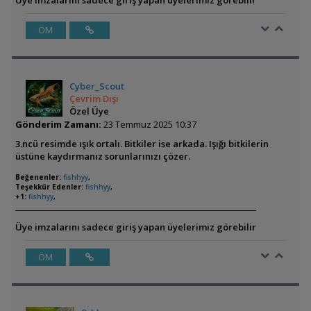
ÖM
Cyber_Scout
Çevrim Dışı
Özel Üye
Gönderim Zamanı:
23 Temmuz 2025 10:37
3.ncü resimde ışık ortalı. Bitkiler ise arkada. Işığı bitkilerin
üstüne kaydırmanız sorunlarınızı çözer.
Beğenenler:
fishhyy
,
Teşekkür Edenler:
fishhyy
,
+1:
fishhyy
,
Üye imzalarını sadece giriş yapan üyelerimiz görebilir
ÖM