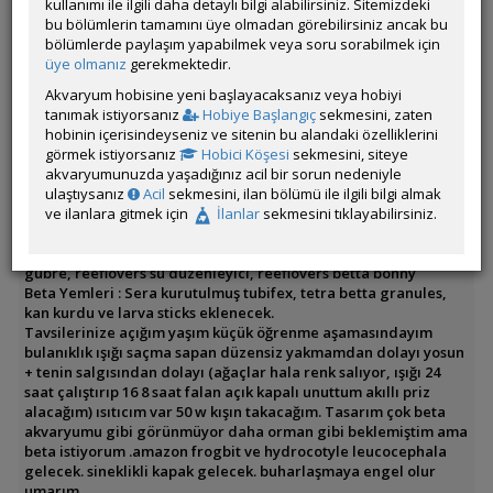
kullanımı ile ilgili daha detaylı bilgi alabilirsiniz. Sitemizdeki
Repens, Limnophila Sessiliflora
bu bölümlerin tamamını üye olmadan görebilirsiniz ancak bu
Hardscape: 5 adet kaya (sahilden toplama) 3 adet ağaç kökü
bölümlerde paylaşım yapabilmek veya soru sorabilmek için
driftwood (doğadan toplama) dere kumu, jbl aktif toprak - lav
üye olmanız
gerekmektedir.
kırığı karışımı
Tankın Yaşı: 5 gün
Akvaryum hobisine yeni başlayacaksanız veya hobiyi
Filtrasyon ve Işıklandırma: Elyafla yavaşlatılmış Dophin h80 askı
tanımak istiyorsanız
Hobiye Başlangıç
sekmesini, zaten
filtre, Emreemin kullanıcısının hazırladığı 9 Watt Powerled
hobinin içerisindeyseniz ve sitenin bu alandaki özelliklerini
Armatür
görmek istiyorsanız
Hobici Köşesi
sekmesini, siteye
Tasarım ve Dekorasyon: Tasarım tam anlamıyla benim
akvaryumunuzda yaşadığınız acil bir sorun nedeniyle
olmasada değişiklikler yaptığımı düşünüyorum.
ulaştıysanız
Acil
sekmesini, ilan bölümü ile ilgili bilgi almak
Örnek aldığım tasarım:https://youtu.be/P19pm1K5xNY?
ve ilanlara gitmek için
İlanlar
sekmesini tıklayabilirsiniz.
si=102mQUAYYBYf-pHf
Kullanılan takviyeler: Cyristalpro micro- macro elements sıvı
gübre, reeflovers su düzenleyici, reeflovers betta bonny
Beta Yemleri : Sera kurutulmuş tubifex, tetra betta granules,
kan kurdu ve larva sticks eklenecek.
Tavsilerinize açığım yaşım küçük öğrenme aşamasındayım
bulanıklık ışığı saçma sapan düzensiz yakmamdan dolayı yosun
+ tenin salgısından dolayı (ağaçlar hala renk salıyor, ışığı 24
saat çalıştırıp 16 8 saat falan açık kapalı unuttum akıllı priz
alacağım) ısıtıcım var 50 w kışın takacağım. Tasarım çok beta
akvaryumu gibi görünmüyor daha orman gibi beklemiştim ama
beta istiyorum .amazon frogbit ve hydrocotyle leucocephala
gelecek. sineklikli kapak gelecek. buharlaşmaya engel olur
umarım...