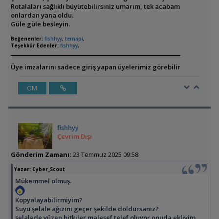
Rotalaları sağlıklı büyütebilirsiniz umarım, tek acabam
onlardan yana oldu.
Güle güle besleyin.
Beğenenler:
fishhyy
,
ternapi
,
Teşekkür Edenler:
fishhyy
,
Üye imzalarını sadece giriş yapan üyelerimiz görebilir
ÖM
fishhyy
Çevrim Dışı
Gönderim Zamanı:
23 Temmuz 2025 09:58
Yazar:
Cyber_Scout
Mükemmel olmuş.
Kopyalayabilirmiyim?
Suyu şelale ağızını geçer şekilde doldursanız?
şelalede yüzen bitkiler malesef telef oluyor onuda ekliyim.