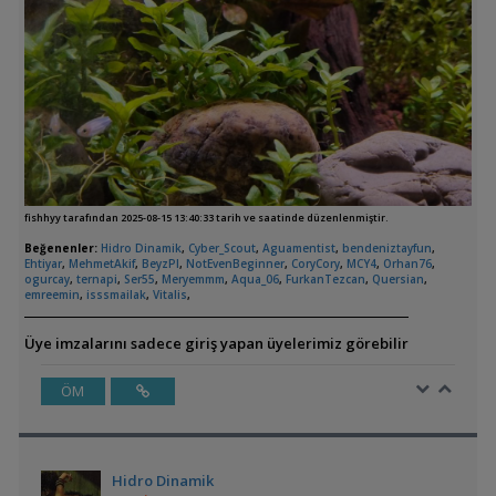
fishhyy tarafından 2025-08-15 13:40:33 tarih ve saatinde düzenlenmiştir.
Beğenenler:
Hidro Dinamik
,
Cyber_Scout
,
Aguamentist
,
bendeniztayfun
,
Ehtiyar
,
MehmetAkif
,
BeyzPl
,
NotEvenBeginner
,
CoryCory
,
MCY4
,
Orhan76
,
ogurcay
,
ternapi
,
Ser55
,
Meryemmm
,
Aqua_06
,
FurkanTezcan
,
Quersian
,
emreemin
,
isssmailak
,
Vitalis
,
Üye imzalarını sadece giriş yapan üyelerimiz görebilir
ÖM
Hidro Dinamik