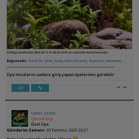
fishhyy tarafından 2025-08-13 13:46:02 tarih ve saatinde düzenlenmiştir.
Beğenenler:
Orhan76
,
Cyber_Scout
,
Hidro Dinamik
,
Quersian
,
emreemin
,
Üye imzalarını sadece giriş yapan üyelerimiz görebilir
ÖM
Cyber_Scout
Çevrim Dışı
Özel Üye
Gönderim Zamanı:
30 Temmuz 2025 20:27
Beta için yatacak yatakta ekleyin