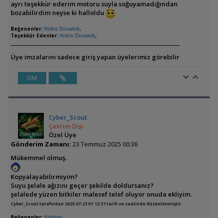
ayrı teşekkür ederim motoru suyla soğuyamadığından
bozabilirdim neyse ki halloldu
Beğenenler:
Hidro Dinamik
,
Teşekkür Edenler:
Hidro Dinamik
,
Üye imzalarını sadece giriş yapan üyelerimiz görebilir
ÖM
Cyber_Scout
Çevrim Dışı
Özel Üye
Gönderim Zamanı:
23 Temmuz 2025 00:36
Mükemmel olmuş.
Kopyalayabilirmiyim?
Suyu şelale ağızını geçer şekilde doldursanız?
şelalede yüzen bitkiler malesef telef oluyor onuda ekliyim.
Cyber_Scout tarafından 2025-07-23 01:12:51 tarih ve saatinde düzenlenmiştir.
Beğenenler:
fishhyy
,