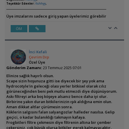
Teşekkür Edenler:
fishhyy
,
Üye imzalarını sadece giriş yapan üyelerimiz görebilir
ÖM
İnci Kefali
Çevrim Dışı
Özel Üye
Gönderim Zamanı:
23 Temmuz 2025 07:01
Elinize sağlık hayırlı olsun.
Scape sizin hoşunuza gitti ise diyecek bir şey yok ama
hydrocotyle'in geleceği olası yerler bitkisel olarak cılız
görüneceğinden beni pek mutlu etmezdi diye düşünüyorum.
Askı filtreyi arka boş köşeye alsanız bence daha iyi olur.
Birbirine yakın duran bitkilerinizin ışık aldığına emin olun.
Aman dikkat altlar çürümesin sonra.
Köklerin salgısını falan salyangozlar halleder nasılsa. Gelip
geçici, o kadar bulanıklığı takmayın kafaya.
Frogbitleri filtre çekmesin diye filtrenin altına bir çember
çekersiniz, çok büyük olursa bitkiler gerek kalmayacaktır.