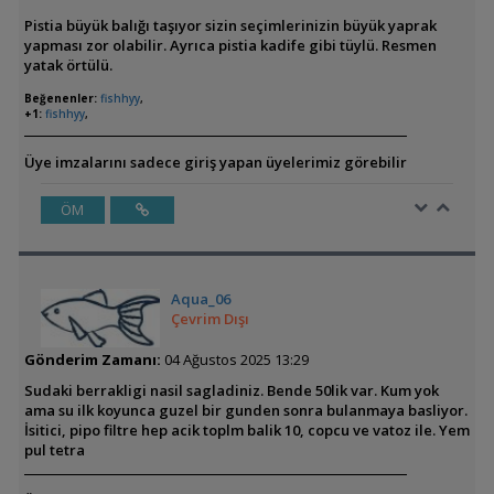
Pistia büyük balığı taşıyor sizin seçimlerinizin büyük yaprak
yapması zor olabilir. Ayrıca pistia kadife gibi tüylü. Resmen
yatak örtülü.
Beğenenler:
fishhyy
,
+1:
fishhyy
,
Üye imzalarını sadece giriş yapan üyelerimiz görebilir
ÖM
Aqua_06
Çevrim Dışı
Gönderim Zamanı:
04 Ağustos 2025 13:29
Sudaki berrakligi nasil sagladiniz. Bende 50lik var. Kum yok
ama su ilk koyunca guzel bir gunden sonra bulanmaya basliyor.
İsitici, pipo filtre hep acik toplm balik 10, copcu ve vatoz ile. Yem
pul tetra