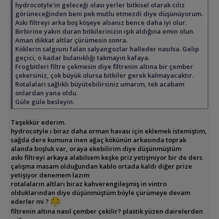
hydrocotyle'in geleceği olası yerler bitkisel olarak cılız
görüneceğinden beni pek mutlu etmezdi diye düşünüyorum.
Askı filtreyi arka boş köşeye alsanız bence daha iyi olur.
Birbirine yakın duran bitkilerinizin ışık aldığına emin olun.
Aman dikkat altlar çürümesin sonra.
Köklerin salgısını falan salyangozlar halleder nasılsa. Gelip
geçici, o kadar bulanıklığı takmayın kafaya.
Frogbitleri filtre çekmesin diye filtrenin altına bir çember
çekersiniz, çok büyük olursa bitkiler gerek kalmayacaktır.
Rotalaları sağlıklı büyütebilirsiniz umarım, tek acabam
onlardan yana oldu.
Güle güle besleyin.
Teşekkür ederim.
hydrocotyle ı biraz daha orman havası için eklemek istemiştim,
sağda dere kumuna inen ağaç kökünün arkasında toprak
alanda boşluk var, oraya ekebilirim diye düşünmüştüm
askı filtreyi arkaya alabilsem keşke priz yetişmiyor bir de ders
çalışma masam olduğundan kablo ortada kaldı diğer prize
yetişiyor denemem lazım
rotalaların altları biraz kahverengileşmiş in vintro
olduklarından diye düşünmüştüm böyle çürümeye devam
ederler mi ?
filtrenin altına nasıl çember çekilir? plastik yüzen dairelerden