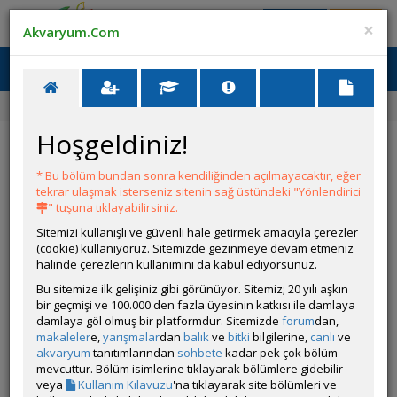
Giriş Yap
Üye Ol
×
Akvaryum.Com
Ana Menü
Toggl
naviga
Forum
Akvaryum Tanıtımı
Sonunda Beta Akvaryumum
Hoşgeldiniz!
Sonunda Beta Akvaryumum
* Bu bölüm bundan sonra kendiliğinden açılmayacaktır, eğer
Git
YANIT YAZ
tekrar ulaşmak isterseniz sitenin sağ üstündeki "Yönlendirici
" tuşuna tıklayabilirsiniz.
Sitemizi kullanışlı ve güvenli hale getirmek amacıyla çerezler
fishhyy
(cookie) kullanıyoruz. Sitemizde gezinmeye devam etmeniz
Çevrim Dışı
halinde çerezlerin kullanımını da kabul ediyorsunuz.
Gönderim Zamanı:
Bu sitemize ilk gelişiniz gibi görünüyor. Sitemiz; 20 yılı aşkın
22 Temmuz 2025 23:49
bir geçmişi ve 100.000'den fazla üyesinin katkısı ile damlaya
Ölçüler: 35x35x30h 37 Litre
damlaya göl olmuş bir platformdur. Sitemizde
forum
dan,
Canlı Türleri: Adi salyangozlar, 2 küçük ramshorn, Şu anlık 1
makaleler
e,
yarışmalar
dan
balık
ve
bitki
bilgilerine,
canlı
ve
bebek zebra danio ama çıkacak. Betta Splendens ( Halfmoon
akvaryum
tanıtımlarından
sohbete
kadar pek çok bölüm
Multicolor Male) ( Henüz almadım )
mevcuttur. Bölüm isimlerine tıklayarak bölümlere gidebilir
Bitki Türleri: Rotala Rotundifolia Orange Juice (in vintro), Rotala
veya
Kullanım Kılavuzu
'na tıklayarak site bölümleri ve
Bonsai (in vintro), Staurogyne Repens (in vintro), Ludwigia