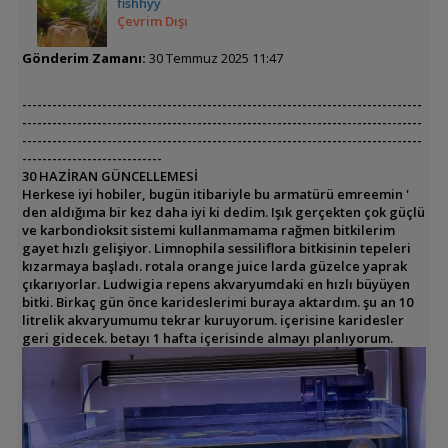
fishhyy
Çevrim Dışı
Gönderim Zamanı:
30 Temmuz 2025 11:47
--------------------------------------------------------------------------------
--------------------------------------------------------------------------------
--------------------------------------------------------------------------------
----------------------------
30 HAZİRAN GÜNCELLEMESİ
Herkese iyi hobiler, bugün itibariyle bu armatürü emreemin '
den aldığıma bir kez daha iyi ki dedim. Işık gerçekten çok güçlü
ve karbondioksit sistemi kullanmamama rağmen bitkilerim
gayet hızlı gelişiyor. Limnophila sessiliflora bitkisinin tepeleri
kızarmaya başladı. rotala orange juice larda güzelce yaprak
çıkarıyorlar. Ludwigia repens akvaryumdaki en hızlı büyüyen
bitki. Birkaç gün önce karideslerimi buraya aktardım. şu an 10
litrelik akvaryumumu tekrar kuruyorum. içerisine karidesler
geri gidecek. betayı 1 hafta içerisinde almayı planlıyorum.