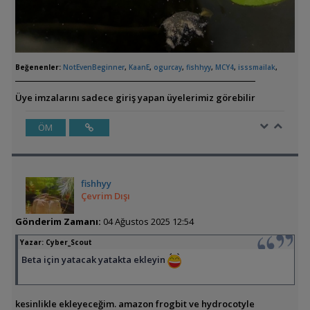
Beğenenler:
NotEvenBeginner
,
KaanE
,
ogurcay
,
fishhyy
,
MCY4
,
isssmailak
,
Üye imzalarını sadece giriş yapan üyelerimiz görebilir
ÖM
fishhyy
Çevrim Dışı
Gönderim Zamanı:
04 Ağustos 2025 12:54
Yazar:
Cyber_Scout
Beta için yatacak yatakta ekleyin
kesinlikle ekleyeceğim. amazon frogbit ve hydrocotyle