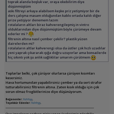
toprak alanda boşluk var, oraya ekebilirim diye
düşünmüştüm
askı filtreyi arkaya alabilsem keşke priz yetişmiyor bir de
ders çalışma masam olduğundan kablo ortada kaldı diğer
prize yetişiyor denemem lazım
rotalaların altları biraz kahverengileşmiş in vintro
olduklarından diye düşünmüştüm böyle çürümeye devam
ederler mi ?
filtrenin altına nasıl çember çekilir? plastik yüzen
dairelerden mi?
rotalaların altlar kahverengi olsa da üstler çok hızlı uzadılar
yeni yaprak çıkararak ışığa doğru uzuyorlar ama bonsailerde
hiç sıkıntı yok şu anlık sağlıklılar umarım çürütmem
Toplarlar belki, çok çürüyor olurlarsa çürüyen kısımları
kesersiniz.
Hava hortumundan yapabilirsiniz çember ya da sert strafor
tutturabilirsiniz filtrenin altına. Zaten kısık olduğu için çok
sorun olmaz frogbitlerinize diye düşünüyorum.
Beğenenler:
fishhyy
,
Teşekkür Edenler:
fishhyy
,
Üye imzalarını sadece giriş yapan üyelerimiz görebilir