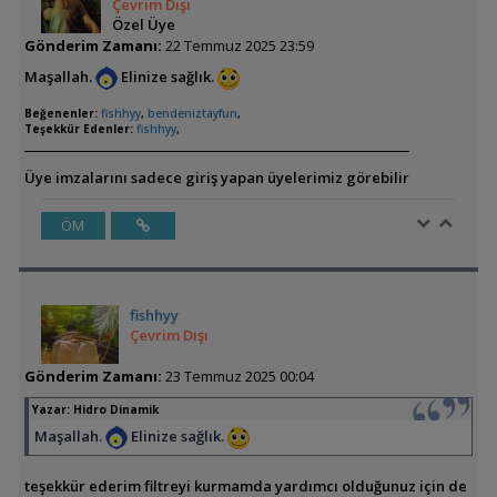
Çevrim Dışı
Özel Üye
Gönderim Zamanı:
22 Temmuz 2025 23:59
Maşallah.
Elinize sağlık.
Beğenenler:
fishhyy
,
bendeniztayfun
,
Teşekkür Edenler:
fishhyy
,
Üye imzalarını sadece giriş yapan üyelerimiz görebilir
ÖM
fishhyy
Çevrim Dışı
Gönderim Zamanı:
23 Temmuz 2025 00:04
Yazar:
Hidro Dinamik
Maşallah.
Elinize sağlık.
teşekkür ederim filtreyi kurmamda yardımcı olduğunuz için de