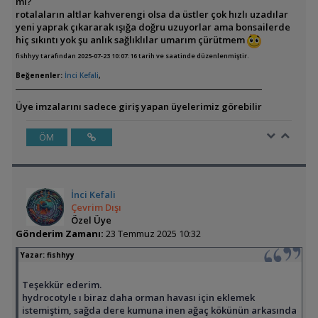
mi?
rotalaların altlar kahverengi olsa da üstler çok hızlı uzadılar
yeni yaprak çıkararak ışığa doğru uzuyorlar ama bonsailerde
hiç sıkıntı yok şu anlık sağlıklılar umarım çürütmem
fishhyy tarafından 2025-07-23 10:07:16 tarih ve saatinde düzenlenmiştir.
Beğenenler:
İnci Kefali
,
Üye imzalarını sadece giriş yapan üyelerimiz görebilir
ÖM
İnci Kefali
Çevrim Dışı
Özel Üye
Gönderim Zamanı:
23 Temmuz 2025 10:32
Yazar:
fishhyy
Teşekkür ederim.
hydrocotyle ı biraz daha orman havası için eklemek
istemiştim, sağda dere kumuna inen ağaç kökünün arkasında