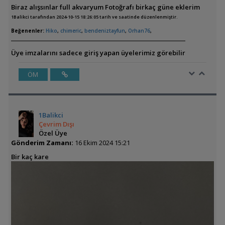
Biraz alışsınlar full akvaryum Fotoğrafı birkaç güne eklerim
1Balikci tarafından 2024-10-15 18:26:05 tarih ve saatinde düzenlenmiştir.
Beğenenler:
Hiko
,
chimeric
,
bendeniztayfun
,
Orhan76
,
Üye imzalarını sadece giriş yapan üyelerimiz görebilir
ÖM
1Balikci
Çevrim Dışı
Özel Üye
Gönderim Zamanı:
16 Ekim 2024 15:21
Bir kaç kare