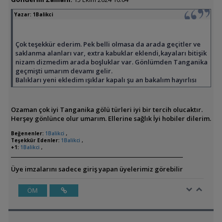
Yazar:
1Balikci
Çok teşekkür ederim. Pek belli olmasa da arada geçitler ve
saklanma alanları var, extra kabuklar eklendi,kayaları bitişik
nizam dizmedim arada boşluklar var. Gönlümden Tanganika
geçmişti umarım devamı gelir.
Balıkları yeni ekledim ışıklar kapalı şu an bakalım hayırlısı
Ozaman çok iyi Tanganika gölü türleri iyi bir tercih olucaktır.
Herşey gönlünce olur umarım. Ellerine sağlık İyi hobiler dilerim.
Beğenenler:
1Balikci
,
Teşekkür Edenler:
1Balikci
,
+1:
1Balikci
,
Üye imzalarını sadece giriş yapan üyelerimiz görebilir
ÖM