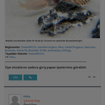
1Balikci tarafından 2024-10-18 20:52:13 tarih ve saatinde düzenlenmiştir.
Beğenenler:
Dexter85321
,
bendeniztayfun
,
Hiko
,
LeventYorganci
,
twinsoul
,
Kromatit
,
Orhan76
,
Ebubekir ATAR
,
mutlubaba
,
fishhyy
,
Teşekkür Edenler:
Dexter85321
,
+1:
Hiko
,
Üye imzalarını sadece giriş yapan üyelerimiz görebilir
ÖM
Hiko
Çevrim Dışı
Özel Üye