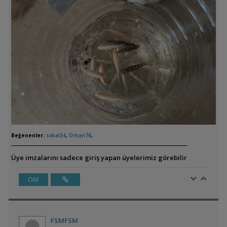
Beğenenler:
sakal34
,
Orhan76
,
Üye imzalarını sadece giriş yapan üyelerimiz görebilir
ÖM
FSMFSM