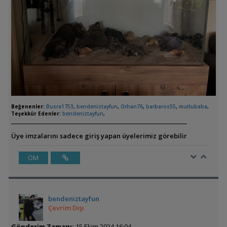
Beğenenler:
Busra1753
,
bendeniztayfun
,
Orhan76
,
barbaros55
,
mutlubaba
,
Teşekkür Edenler:
bendeniztayfun
,
Üye imzalarını sadece giriş yapan üyelerimiz görebilir
ÖM
bendeniztayfun
Çevrim Dışı
Gönderim Zamanı:
15 Ekim 2024 16:04