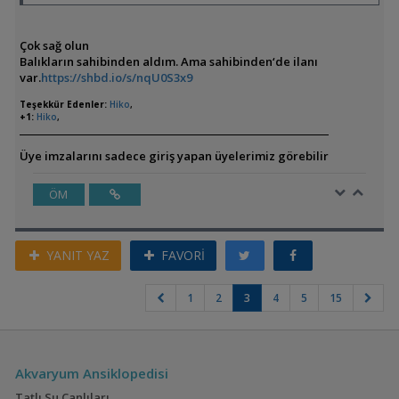
Çok sağ olun
Balıkların sahibinden aldım. Ama sahibinden‘de ilanı
var.
https://shbd.io/s/nqU0S3x9
Teşekkür Edenler:
Hiko
,
+1:
Hiko
,
Üye imzalarını sadece giriş yapan üyelerimiz görebilir
ÖM
YANIT YAZ
FAVORİ
1
2
3
4
5
15
Akvaryum Ansiklopedisi
Tatlı Su Canlıları