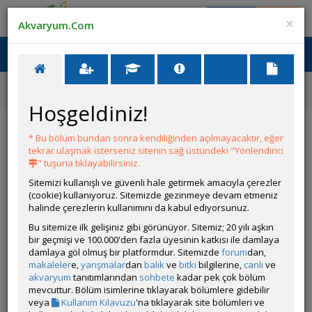
Giriş Yap
Üye Ol
×
Akvaryum.Com
Ana Menü
Toggl
naviga
Forum
Akvaryum Tanıtımı
Tanganyika : Amatör Dokunuş
Hoşgeldiniz!
Tanganyika : Amatör Dokunuş
* Bu bölüm bundan sonra kendiliğinden açılmayacaktır, eğer
tekrar ulaşmak isterseniz sitenin sağ üstündeki "Yönlendirici
Git
YANIT YAZ
" tuşuna tıklayabilirsiniz.
Sitemizi kullanışlı ve güvenli hale getirmek amacıyla çerezler
(cookie) kullanıyoruz. Sitemizde gezinmeye devam etmeniz
1Balikci
halinde çerezlerin kullanımını da kabul ediyorsunuz.
Çevrim Dışı
Özel Üye
Bu sitemize ilk gelişiniz gibi görünüyor. Sitemiz; 20 yılı aşkın
Gönderim Zamanı:
bir geçmişi ve 100.000'den fazla üyesinin katkısı ile damlaya
14 Ekim 2024 19:23
damlaya göl olmuş bir platformdur. Sitemizde
forum
dan,
Yazar:
umitopall
makaleler
e,
yarışmalar
dan
balık
ve
bitki
bilgilerine,
canlı
ve
Merhabalar, kurulumunuz çok güzel gözüküyor hayırlı olsun
akvaryum
tanıtımlarından
sohbete
kadar pek çok bölüm
mevcuttur. Bölüm isimlerine tıklayarak bölümlere gidebilir
veya
Kullanım Kılavuzu
'na tıklayarak site bölümleri ve