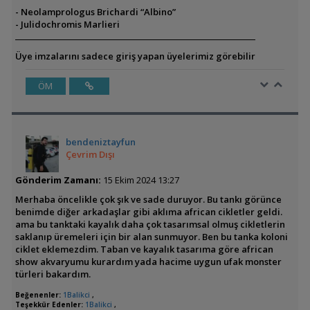
- Neolamprologus Brichardi “Albino”
- Julidochromis Marlieri
Üye imzalarını sadece giriş yapan üyelerimiz görebilir
ÖM
bendeniztayfun
Çevrim Dışı
Gönderim Zamanı:
15 Ekim 2024 13:27
Merhaba öncelikle çok şık ve sade duruyor. Bu tankı görünce
benimde diğer arkadaşlar gibi aklıma african cikletler geldi.
ama bu tanktaki kayalık daha çok tasarımsal olmuş cikletlerin
saklanıp üremeleri için bir alan sunmuyor. Ben bu tanka koloni
ciklet eklemezdim. Taban ve kayalık tasarıma göre african
show akvaryumu kurardım yada hacime uygun ufak monster
türleri bakardım.
Beğenenler:
1Balikci
,
Teşekkür Edenler:
1Balikci
,