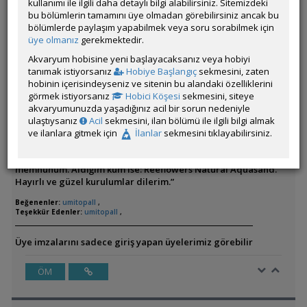
kullanımı ile ilgili daha detaylı bilgi alabilirsiniz. Sitemizdeki
Kum ve kayaları nereden temin ettiniz acaba benimde
bu bölümlerin tamamını üye olmadan görebilirsiniz ancak bu
aklımdaki akvaryum bu şekilde sadece ölçüleri 100/50/40
bölümlerde paylaşım yapabilmek veya soru sorabilmek için
şeklinde yapmayı planlıyorum demasoni besleyeceğim
üye olmanız
gerekmektedir.
nasipse
Akvaryum hobisine yeni başlayacaksanız veya hobiyi
tanımak istiyorsanız
Hobiye Başlangıç
sekmesini, zaten
Öncelikle çok teşekkür ederim.
hobinin içerisindeyseniz ve sitenin bu alandaki özelliklerini
görmek istiyorsanız
Hobici Köşesi
sekmesini, siteye
“Avcılar Atakan Pet Shop’tan almıştım. Kayalar, ‘Seiryu Stone’
akvaryumunuzda yaşadığınız acil bir sorun nedeniyle
olarak geçiyor. Kum konusunda epey araştırma yaptım; iki
ulaştıysanız
Acil
sekmesini, ilan bölümü ile ilgili bilgi almak
model vardı: biri pH yükseltici, diğeri nötr kum. pH yükseltici
ve ilanlara gitmek için
İlanlar
sekmesini tıklayabilirsiniz.
kumun kullanıcılar tarafından akvaryumda leke bırakması ve
bulanıklık yaratması nedeniyle diğer kumu tercih ettim ve çok
memnunum. Aldığım kum ise: Reeflowers Natural Aquasand.
Hayırlı ve güzel kurulumlar dilerim.”
Beğenenler:
umitopall
,
Teşekkür Edenler:
umitopall
,
Üye imzalarını sadece giriş yapan üyelerimiz görebilir
ÖM