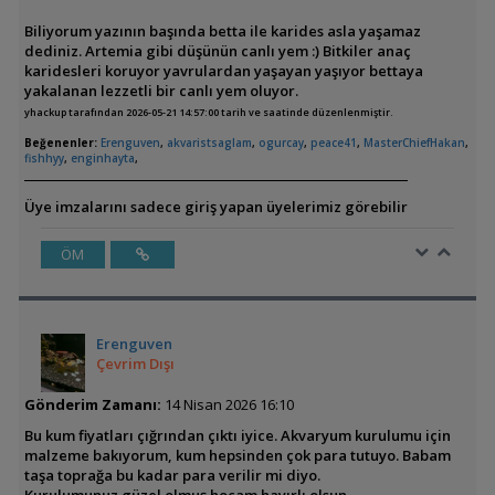
Biliyorum yazının başında betta ile karides asla yaşamaz
dediniz. Artemia gibi düşünün canlı yem :) Bitkiler anaç
karidesleri koruyor yavrulardan yaşayan yaşıyor bettaya
yakalanan lezzetli bir canlı yem oluyor.
yhackup tarafından 2026-05-21 14:57:00 tarih ve saatinde düzenlenmiştir.
Beğenenler:
Erenguven
,
akvaristsaglam
,
ogurcay
,
peace41
,
MasterChiefHakan
,
fishhyy
,
enginhayta
,
Üye imzalarını sadece giriş yapan üyelerimiz görebilir
ÖM
Erenguven
Çevrim Dışı
Gönderim Zamanı:
14 Nisan 2026 16:10
Bu kum fiyatları çığrından çıktı iyice. Akvaryum kurulumu için
malzeme bakıyorum, kum hepsinden çok para tutuyo. Babam
taşa toprağa bu kadar para verilir mi diyo.
Kurulumunuz güzel olmuş hocam hayırlı olsun