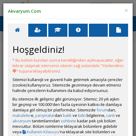
Giriş Yap
Üye Ol
×
Akvaryum.Com
Ana Menü
Toggl
naviga
Forum
Akvaryum Tanıtımı
Yeni Bir Kurulum
Hoşgeldiniz!
Yeni Bir Kurulum
* Bu bölüm bundan sonra kendiliğinden açılmayacaktır, eğer
Git
YANIT YAZ
tekrar ulaşmak isterseniz sitenin sağ üstündeki "Yönlendirici
" tuşuna tıklayabilirsiniz.
Sitemizi kullanışlı ve güvenli hale getirmek amacıyla çerezler
yhackup
(cookie) kullanıyoruz. Sitemizde gezinmeye devam etmeniz
Çevrim Dışı
halinde çerezlerin kullanımını da kabul ediyorsunuz.
Gönderim Zamanı:
Bu sitemize ilk gelişiniz gibi görünüyor. Sitemiz; 20 yılı aşkın
14 Nisan 2026 16:06
bir geçmişi ve 100.000'den fazla üyesinin katkısı ile damlaya
Ölçüler: 35 cm Küp
damlaya göl olmuş bir platformdur. Sitemizde
forum
dan,
makaleler
e,
yarışmalar
dan
balık
ve
bitki
bilgilerine,
canlı
ve
Canlı Türleri:
akvaryum
tanıtımlarından
sohbete
kadar pek çok bölüm
Mustard Gas Renk Betta
mevcuttur. Bölüm isimlerine tıklayarak bölümlere gidebilir
Karides,
veya
Kullanım Kılavuzu
'na tıklayarak site bölümleri ve
CAE,