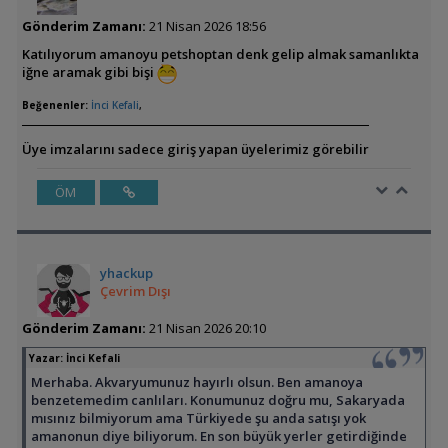
Gönderim Zamanı:
21 Nisan 2026 18:56
Katılıyorum amanoyu petshoptan denk gelip almak samanlıkta
iğne aramak gibi bişi
Beğenenler:
İnci Kefali
,
Üye imzalarını sadece giriş yapan üyelerimiz görebilir
ÖM
yhackup
Çevrim Dışı
Gönderim Zamanı:
21 Nisan 2026 20:10
Yazar:
İnci Kefali
Merhaba. Akvaryumunuz hayırlı olsun. Ben amanoya
benzetemedim canlıları. Konumunuz doğru mu, Sakaryada
mısınız bilmiyorum ama Türkiyede şu anda satışı yok
amanonun diye biliyorum. En son büyük yerler getirdiğinde