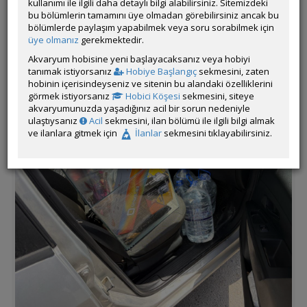
kullanımı ile ilgili daha detaylı bilgi alabilirsiniz. Sitemizdeki
Bronz Çöpçü
bu bölümlerin tamamını üye olmadan görebilirsiniz ancak bu
bölümlerde paylaşım yapabilmek veya soru sorabilmek için
üye olmanız
gerekmektedir.
Tankın Yaşı: 14.01.2026
Filtrasyon : SunSun Hbl-501 Filtre
Akvaryum hobisine yeni başlayacaksanız veya hobiyi
Işıklandırma: Orion M1 Led (18 beyaz , 4 kırmızı 2 mavi) 12 Watt
tanımak istiyorsanız
Hobiye Başlangıç
sekmesini, zaten
Kum: Master Soil Toprak
hobinin içerisindeyseniz ve sitenin bu alandaki özelliklerini
görmek istiyorsanız
Hobici Köşesi
sekmesini, siteye
akvaryumunuzda yaşadığınız acil bir sorun nedeniyle
ulaştıysanız
Acil
sekmesini, ilan bölümü ile ilgili bilgi almak
ve ilanlara gitmek için
İlanlar
sekmesini tıklayabilirsiniz.