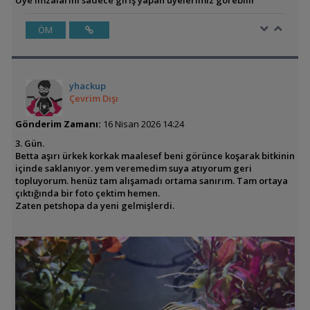
Üye imzalarını sadece giriş yapan üyelerimiz görebilir
ÖM
yhackup
Çevrim Dışı
Gönderim Zamanı:
16 Nisan 2026 14:24
3. Gün.
Betta aşırı ürkek korkak maalesef beni görünce koşarak bitkinin
içinde saklanıyor. yem veremedim suya atıyorum geri
topluyorum. henüz tam alışamadı ortama sanırım. Tam ortaya
çıktığında bir foto çektim hemen.
Zaten petshopa da yeni gelmişlerdi.