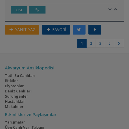
ÖM
YANIT YAZ
FAVORİ
1
2
3
5
Akvaryum Ansiklopedisi
Tatlı Su Canlıları
Bitkiler
Biyotoplar
Deniz Canlıları
Sürüngenler
Hastalıklar
Makaleler
Etkinlikler ve Paylaşımlar
Yarışmalar
Üye Canlı Veri Tabanı