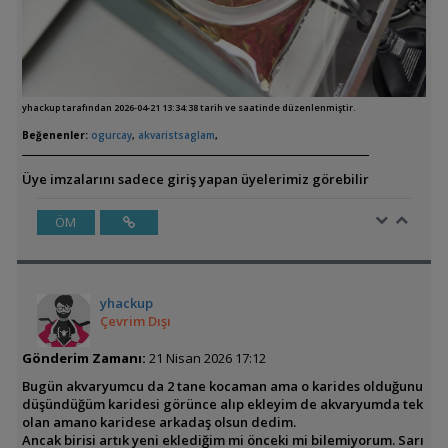
yhackup tarafından 2026-04-21 13:34:38 tarih ve saatinde düzenlenmiştir.
Beğenenler:
ogurcay
,
akvaristsaglam
,
Üye imzalarını sadece giriş yapan üyelerimiz görebilir
ÖM
yhackup
Çevrim Dışı
Gönderim Zamanı:
21 Nisan 2026 17:12
Bugün akvaryumcu da 2 tane kocaman ama o karides olduğunu
düşündüğüm karidesi görünce alıp ekleyim de akvaryumda tek
olan amano karidese arkadaş olsun dedim.
Ancak birisi artık yeni eklediğim mi önceki mi bilemiyorum. Sarı