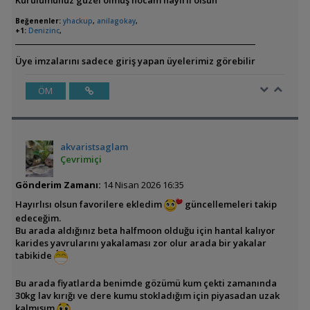
Beğenenler:
yhackup
,
anilagokay
,
+1:
Denizinc
,
Üye imzalarını sadece giriş yapan üyelerimiz görebilir
ÖM
akvaristsaglam
Çevrimiçi
Gönderim Zamanı:
14 Nisan 2026 16:35
Hayırlısı olsun favorilere ekledim
güncellemeleri takip
edeceğim.
Bu arada aldığınız beta halfmoon olduğu için hantal kalıyor
karides yavrularını yakalaması zor olur arada bir yakalar
tabikide
Bu arada fiyatlarda benimde gözümü kum çekti zamanında
30kg lav kırığı ve dere kumu stokladığım için piyasadan uzak
kalmışım