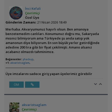
İnci Kefali
Çevrimiçi
Özel Üye
Gönderim Zamanı:
21 Nisan 2026 18:49
Merhaba. Akvaryumunuz hayırlı olsun. Ben amanoya
benzetemedim canlıları. Konumunuz doğru mu, Sakaryada
mısınız bilmiyorum ama Türkiyede şu anda satışı yok
amanonun diye biliyorum. En son büyük yerler getirdiğinde
adedine 200 lira gibi bir fiyat çekilmişti. Amano alsanız
acabanız olmazdı tahminimce.
Beğenenler:
yhackup
,
+1:
akvaristsaglam
,
Üye imzalarını sadece giriş yapan üyelerimiz görebilir
ÖM
akvaristsaglam
Çevrimiçi