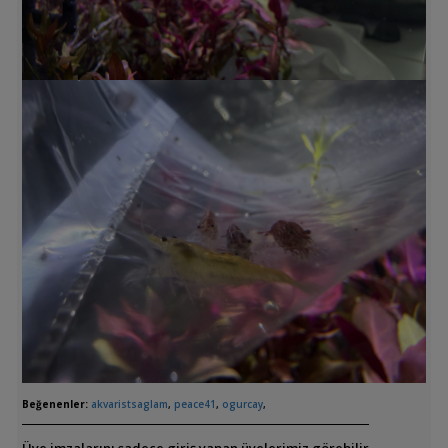
Beğenenler:
akvaristsaglam
,
peace41
,
ogurcay
,