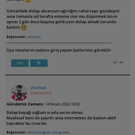
Görseldeki dolap akvaryum ağırlığını rahat taşır gözüküyor
ama zamanla sol tarafta esneme olur mu düşünmek lazım
aynısı 2 gün önce başıma geldi yeni dolap almak zorunda
kaldım
Beğenenler:
yhackup
,
Üye imzalarını sadece giriş yapan üyelerimiz görebilir
ÖM
yhackup
Çevrim Dışı
Gönderim Zamanı:
14 Nisan 2026 18:02
Dolap bayağı sağlam orada sorun olmaz.
Maalesef beni de şaşırttı ama internetten de baktım aktif
topraklar bu civarda.
Beğenenler:
akvaristsaglam
,
Erenguven
,